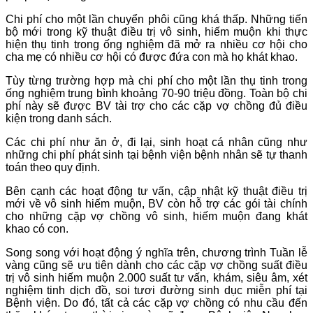
Chi phí cho một lần chuyển phôi cũng khá thấp. Những tiến
bộ mới trong kỹ thuật điều trị vô sinh, hiếm muộn khi thực
hiện thụ tinh trong ống nghiệm đã mở ra nhiều cơ hội cho
cha mẹ có nhiều cơ hội có được đứa con mà họ khát khao.
Tùy từng trường hợp mà chi phí cho một lần thụ tinh trong
ống nghiệm trung bình khoảng 70-90 triệu đồng. Toàn bộ chi
phí này sẽ được BV tài trợ cho các cặp vợ chồng đủ điều
kiện trong danh sách.
Các chi phí như ăn ở, đi lại, sinh hoạt cá nhân cũng như
những chi phí phát sinh tại bệnh viện bệnh nhân sẽ tự thanh
toán theo quy định.
Bên cạnh các hoạt động tư vấn, cập nhật kỹ thuật điều trị
mới về vô sinh hiếm muộn, BV còn hỗ trợ các gói tài chính
cho những cặp vợ chồng vô sinh, hiếm muộn đang khát
khao có con.
Song song với hoạt động ý nghĩa trên, chương trình Tuần lễ
vàng cũng sẽ ưu tiên dành cho các cặp vợ chồng suất điều
trị vô sinh hiếm muộn 2.000 suất tư vấn, khám, siêu âm, xét
nghiệm tinh dịch đồ, soi tươi đường sinh dục miễn phí tại
Bệnh viện. Do đó, tất cả các cặp vợ chồng có nhu cầu đến