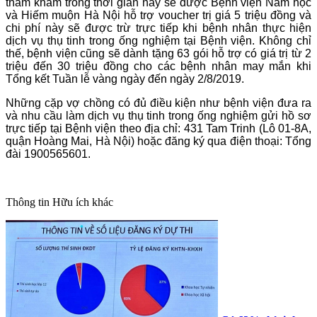
thăm khám trong thời gian này sẽ được Bệnh viện Nam học
và Hiếm muộn Hà Nội hỗ trợ voucher trị giá 5 triệu đồng và
chi phí này sẽ được trừ trực tiếp khi bệnh nhân thực hiện
dịch vụ thụ tinh trong ống nghiệm tại Bệnh viện. Không chỉ
thế, bệnh viện cũng sẽ dành tặng 63 gói hỗ trợ có giá trị từ 2
triệu đến 30 triệu đồng cho các bệnh nhân may mắn khi
Tổng kết Tuần lễ vàng ngày đến ngày 2/8/2019.
Những cặp vợ chồng có đủ điều kiện như bệnh viện đưa ra
và nhu cầu làm dịch vụ thụ tinh trong ống nghiệm gửi hồ sơ
trực tiếp tại Bệnh viện theo địa chỉ: 431 Tam Trinh (Lô 01-8A,
quận Hoàng Mai, Hà Nội) hoặc đăng ký qua điện thoại: Tổng
đài 1900565601.
Thông tin
Hữu ích khác