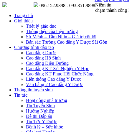
Niềm tin
096.152.9898 - 093.851.9898
chạm thành công !
Trang chủ
Giới thiệu
Triết lý giáo dục
Thông điệp của hiệu trưởng
Sứ Mệnh – Tầm Nhìn – Giá trị cốt lõi
Bản sắc Trường Cao đẳng Y Dược Sài Gòn
Chương trình đào tạo
Cao đẳng Dược
Cao đẳng Hộ Sinh
Cao đẳng Điều Dưỡng
Cao đẳng KT Xét Nghiệm Y Học
Cao đẳng KT Phục Hồi Chức Năng
Liên thông Cao đẳng Y Dược
Văn bằng 2 Cao đẳng Y Dược
Thông tin tuyển sinh
Tin tức
Hoạt động nhà trường
Tin Tuyển Sinh
Hướng Nghiệp
Đề thi Đáp án
Tin Tức Y Dược
Bệnh lý – Sức khỏe