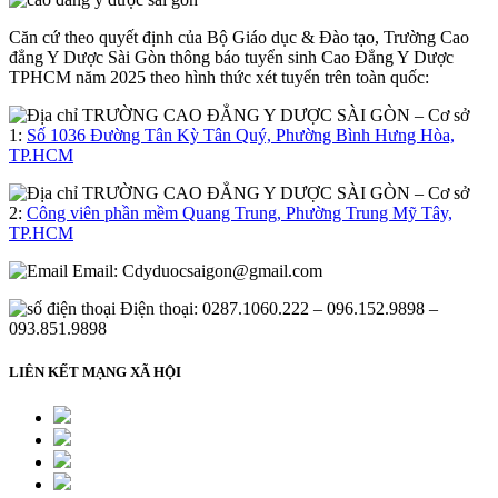
Căn cứ theo quyết định của Bộ Giáo dục & Đào tạo, Trường Cao
đẳng Y Dược Sài Gòn thông báo tuyển sinh Cao Đẳng Y Dược
TPHCM năm 2025 theo hình thức xét tuyển trên toàn quốc:
– Cơ sở
1:
Số 1036 Đường Tân Kỳ Tân Quý, Phường Bình Hưng Hòa,
TP.HCM
– Cơ sở
2:
Công viên phần mềm Quang Trung, Phường Trung Mỹ Tây,
TP.HCM
Email:
Cdyduocsaigon@gmail.com
Điện thoại: 0287.1060.222 – 096.152.9898 –
093.851.9898
LIÊN KẾT MẠNG XÃ HỘI