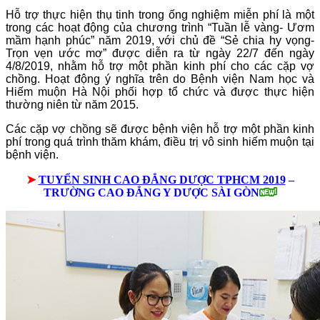
Hỗ trợ thực hiện thụ tinh trong ống nghiệm miễn phí là một
trong các hoạt động của chương trình “Tuần lễ vàng- Ươm
mầm hạnh phúc” năm 2019, với chủ đề “Sẻ chia hy vọng-
Trọn vẹn ước mơ” được diễn ra từ ngày 22/7 đến ngày
4/8/2019, nhằm hỗ trợ một phần kinh phí cho các cặp vợ
chồng. Hoạt động ý nghĩa trên do Bệnh viện Nam học và
Hiếm muộn Hà Nội phối hợp tổ chức và được thực hiện
thường niên từ năm 2015.
Các cặp vợ chồng sẽ được bệnh viện hỗ trợ một phần kinh
phí trong quá trình thăm khám, điều trị vô sinh hiếm muộn tại
bệnh viện.
➤
TUYỂN SINH CAO ĐẲNG DƯỢC TPHCM 2019
–
TRƯỜNG CAO ĐẲNG Y DƯỢC SÀI GÒN