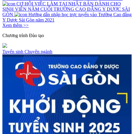
CƠ HỘI VIỆC LÀM TẠI NHẬT BẢN DÀNH CHO
SINH VIÊN NĂM CUỐI TRƯỜNG CAO ĐẲNG Y DƯỢC SÀI
GÒN
Hướng dẫn nhập học trực tuyến vào Trường Cao đẳng
Y Dược Sài Gòn năm 2021
Xem thêm >>
Chương trình
Đào tạo
Tuyển sinh
Chuyên ngành