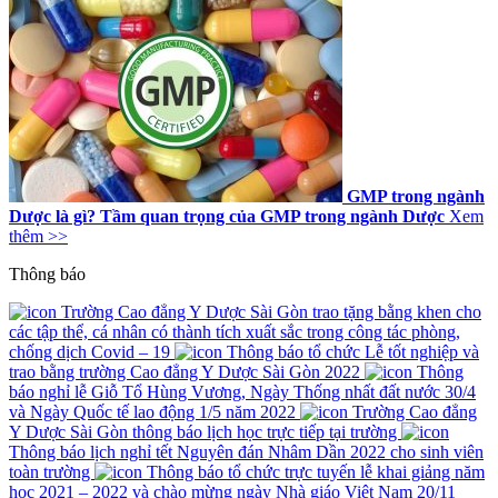
GMP trong ngành
Dược là gì? Tầm quan trọng của GMP trong ngành Dược
Xem
thêm >>
Thông báo
Trường Cao đẳng Y Dược Sài Gòn trao tặng bằng khen cho
các tập thể, cá nhân có thành tích xuất sắc trong công tác phòng,
chống dịch Covid – 19
Thông báo tổ chức Lễ tốt nghiệp và
trao bằng trường Cao đẳng Y Dược Sài Gòn 2022
Thông
báo nghỉ lễ Giỗ Tổ Hùng Vương, Ngày Thống nhất đất nước 30/4
và Ngày Quốc tế lao động 1/5 năm 2022
Trường Cao đẳng
Y Dược Sài Gòn thông báo lịch học trực tiếp tại trường
Thông báo lịch nghỉ tết Nguyên đán Nhâm Dần 2022 cho sinh viên
toàn trường
Thông báo tổ chức trực tuyến lễ khai giảng năm
học 2021 – 2022 và chào mừng ngày Nhà giáo Việt Nam 20/11