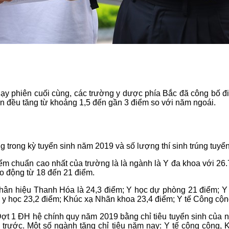
hạy phiên cuối cùng, các trường y dược phía Bắc đã công bố 
ẩn đều tăng từ khoảng 1,5 đến gần 3 điểm so với năm ngoái.
 trong kỳ tuyển sinh năm 2019 và số lượng thí sinh trúng tuy
 chuẩn cao nhất của trường là là ngành là Y đa khoa với 26
o động từ 18 đến 21 điểm.
hân hiệu Thanh Hóa là 24,3 điểm; Y học dự phòng 21 điểm; Y
 y học 23,2 điểm; Khúc xạ Nhãn khoa 23,4 điểm; Y tế Công cộn
Đợt 1 ĐH hệ chính quy năm 2019 bằng chỉ tiêu tuyển sinh của n
m trước. Một số ngành tăng chỉ tiêu năm nay: Y tế công cộng,