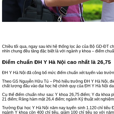
Chiều tối qua, ngay sau khi hệ thống lọc ảo của Bộ GD-ĐT c
nhìn chung đều tăng đặc biệt là với ngành y khoa – điểm chu
Điểm chuẩn ĐH Y Hà Nội cao nhất là 26,75
ĐH Y Hà Nội đã công bố mức điểm chuẩn xét tuyển vào trường
Theo GS Nguyễn Hữu Tú – Phó hiệu trưởng ĐH Y Hà Nội, điểm
chất lượng đầu vào đại học hệ chính quy của ĐH Y Hà Nội da
Cụ thể điểm chuẩn như sau: Y khoa 26,75 điểm; Y đa khoa p
21 điểm; Răng hàm mặt 26,4 điểm; ngành Kỹ thuật xét nghiệm
Trường Đại học Y Hà Nội năm nay tuyển sinh 1.120 chỉ tiêu 
ngành Y khoa còn 400 chỉ tiêu, giảm 100 chỉ tiêu so với nă