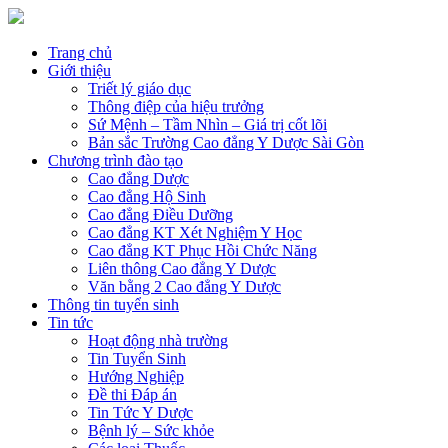
Trang chủ
Giới thiệu
Triết lý giáo dục
Thông điệp của hiệu trưởng
Sứ Mệnh – Tầm Nhìn – Giá trị cốt lõi
Bản sắc Trường Cao đẳng Y Dược Sài Gòn
Chương trình đào tạo
Cao đẳng Dược
Cao đẳng Hộ Sinh
Cao đẳng Điều Dưỡng
Cao đẳng KT Xét Nghiệm Y Học
Cao đẳng KT Phục Hồi Chức Năng
Liên thông Cao đẳng Y Dược
Văn bằng 2 Cao đẳng Y Dược
Thông tin tuyển sinh
Tin tức
Hoạt động nhà trường
Tin Tuyển Sinh
Hướng Nghiệp
Đề thi Đáp án
Tin Tức Y Dược
Bệnh lý – Sức khỏe