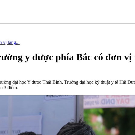
vị tăng...
ường y dược phía Bắc có đơn vị 
ờng đại học Y dược Thái Bình, Trường đại học kỹ thuật y tế Hải Dươn
n 3 điểm.