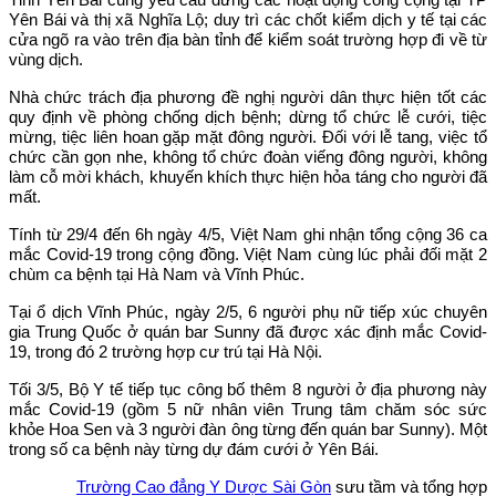
Yên Bái và thị xã Nghĩa Lộ; duy trì các chốt kiểm dịch y tế tại các
cửa ngõ ra vào trên địa bàn tỉnh để kiểm soát trường hợp đi về từ
vùng dịch.
Nhà chức trách địa phương đề nghị người dân thực hiện tốt các
quy định về phòng chống dịch bệnh; dừng tổ chức lễ cưới, tiệc
mừng, tiệc liên hoan gặp mặt đông người. Đối với lễ tang, việc tổ
chức cần gọn nhe, không tổ chức đoàn viếng đông người, không
làm cỗ mời khách, khuyến khích thực hiện hỏa táng cho người đã
mất.
Tính từ 29/4 đến 6h ngày 4/5, Việt Nam ghi nhận tổng cộng 36 ca
mắc Covid-19 trong cộng đồng. Việt Nam cùng lúc phải đối mặt 2
chùm ca bệnh tại Hà Nam và Vĩnh Phúc.
Tại ổ dịch Vĩnh Phúc, ngày 2/5, 6 người phụ nữ tiếp xúc chuyên
gia Trung Quốc ở quán bar Sunny đã được xác định mắc Covid-
19, trong đó 2 trường hợp cư trú tại Hà Nội.
Tối 3/5, Bộ Y tế tiếp tục công bố thêm 8 người ở địa phương này
mắc Covid-19 (gồm 5 nữ nhân viên Trung tâm chăm sóc sức
khỏe Hoa Sen và 3 người đàn ông từng đến quán bar Sunny). Một
trong số ca bệnh này từng dự đám cưới ở Yên Bái.
Trường Cao đẳng Y Dược Sài Gòn
sưu tầm và tổng hợp