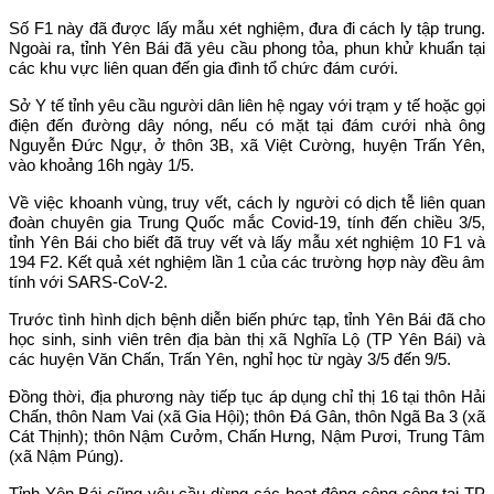
Số F1 này đã được lấy mẫu xét nghiệm, đưa đi cách ly tập trung.
Ngoài ra, tỉnh Yên Bái đã yêu cầu phong tỏa, phun khử khuẩn tại
các khu vực liên quan đến gia đình tổ chức đám cưới.
Sở Y tế tỉnh yêu cầu người dân liên hệ ngay với trạm y tế hoặc gọi
điện đến đường dây nóng, nếu có mặt tại đám cưới nhà ông
Nguyễn Đức Ngự, ở thôn 3B, xã Việt Cường, huyện Trấn Yên,
vào khoảng 16h ngày 1/5.
Về việc khoanh vùng, truy vết, cách ly người có dịch tễ liên quan
đoàn chuyên gia Trung Quốc mắc Covid-19, tính đến chiều 3/5,
tỉnh Yên Bái cho biết đã truy vết và lấy mẫu xét nghiệm 10 F1 và
194 F2. Kết quả xét nghiệm lần 1 của các trường hợp này đều âm
tính với SARS-CoV-2.
Trước tình hình dịch bệnh diễn biến phức tạp, tỉnh Yên Bái đã cho
học sinh, sinh viên trên địa bàn thị xã Nghĩa Lộ (TP Yên Bái) và
các huyện Văn Chấn, Trấn Yên, nghỉ học từ ngày 3/5 đến 9/5.
Đồng thời, địa phương này tiếp tục áp dụng chỉ thị 16 tại thôn Hải
Chấn, thôn Nam Vai (xã Gia Hội); thôn Đá Gân, thôn Ngã Ba 3 (xã
Cát Thịnh); thôn Nậm Cưởm, Chấn Hưng, Nậm Pươi, Trung Tâm
(xã Nậm Púng).
Tỉnh Yên Bái cũng yêu cầu dừng các hoạt động công cộng tại TP