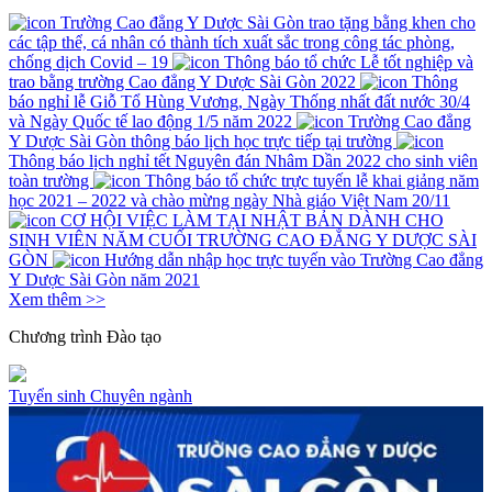
Trường Cao đẳng Y Dược Sài Gòn trao tặng bằng khen cho
các tập thể, cá nhân có thành tích xuất sắc trong công tác phòng,
chống dịch Covid – 19
Thông báo tổ chức Lễ tốt nghiệp và
trao bằng trường Cao đẳng Y Dược Sài Gòn 2022
Thông
báo nghỉ lễ Giỗ Tổ Hùng Vương, Ngày Thống nhất đất nước 30/4
và Ngày Quốc tế lao động 1/5 năm 2022
Trường Cao đẳng
Y Dược Sài Gòn thông báo lịch học trực tiếp tại trường
Thông báo lịch nghỉ tết Nguyên đán Nhâm Dần 2022 cho sinh viên
toàn trường
Thông báo tổ chức trực tuyến lễ khai giảng năm
học 2021 – 2022 và chào mừng ngày Nhà giáo Việt Nam 20/11
CƠ HỘI VIỆC LÀM TẠI NHẬT BẢN DÀNH CHO
SINH VIÊN NĂM CUỐI TRƯỜNG CAO ĐẲNG Y DƯỢC SÀI
GÒN
Hướng dẫn nhập học trực tuyến vào Trường Cao đẳng
Y Dược Sài Gòn năm 2021
Xem thêm >>
Chương trình
Đào tạo
Tuyển sinh
Chuyên ngành