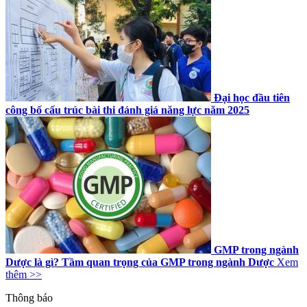
Đại học đầu tiên
công bố cấu trúc bài thi đánh giá năng lực năm 2025
GMP trong ngành
Dược là gì? Tầm quan trọng của GMP trong ngành Dược
Xem
thêm >>
Thông báo