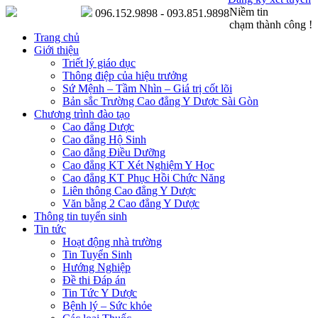
Niềm tin
096.152.9898 - 093.851.9898
chạm thành công !
Trang chủ
Giới thiệu
Triết lý giáo dục
Thông điệp của hiệu trưởng
Sứ Mệnh – Tầm Nhìn – Giá trị cốt lõi
Bản sắc Trường Cao đẳng Y Dược Sài Gòn
Chương trình đào tạo
Cao đẳng Dược
Cao đẳng Hộ Sinh
Cao đẳng Điều Dưỡng
Cao đẳng KT Xét Nghiệm Y Học
Cao đẳng KT Phục Hồi Chức Năng
Liên thông Cao đẳng Y Dược
Văn bằng 2 Cao đẳng Y Dược
Thông tin tuyển sinh
Tin tức
Hoạt động nhà trường
Tin Tuyển Sinh
Hướng Nghiệp
Đề thi Đáp án
Tin Tức Y Dược
Bệnh lý – Sức khỏe