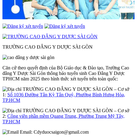
TRƯỜNG CAO ĐẲNG Y DƯỢC SÀI GÒN
Căn cứ theo quyết định của Bộ Giáo dục & Đào tạo, Trường Cao
đẳng Y Dược Sài Gòn thông báo tuyển sinh Cao Đẳng Y Dược
TPHCM năm 2025 theo hình thức xét tuyển trên toàn quốc:
– Cơ sở
1:
Số 1036 Đường Tân Kỳ Tân Quý, Phường Bình Hưng Hòa,
TP.HCM
– Cơ sở
2:
Công viên phần mềm Quang Trung, Phường Trung Mỹ Tây,
TP.HCM
Email:
Cdyduocsaigon@gmail.com