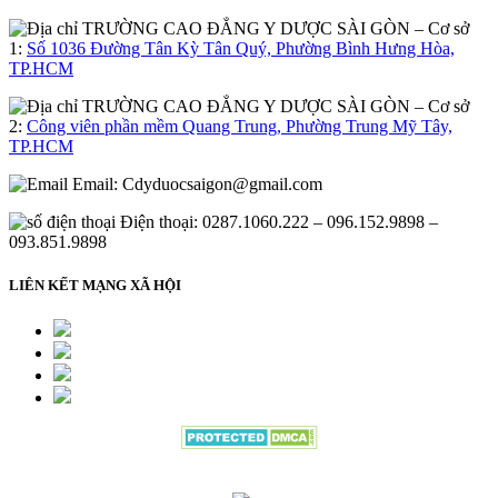
– Cơ sở
1:
Số 1036 Đường Tân Kỳ Tân Quý, Phường Bình Hưng Hòa,
TP.HCM
– Cơ sở
2:
Công viên phần mềm Quang Trung, Phường Trung Mỹ Tây,
TP.HCM
Email:
Cdyduocsaigon@gmail.com
Điện thoại: 0287.1060.222 – 096.152.9898 –
093.851.9898
LIÊN KẾT MẠNG XÃ HỘI