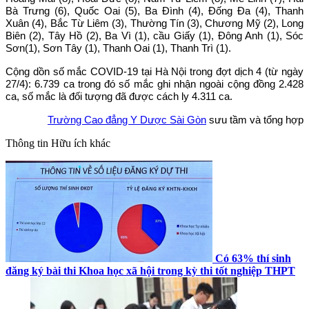
Bà Trưng (6), Quốc Oai (5), Ba Đình (4), Đống Đa (4), Thanh
Xuân (4), Bắc Từ Liêm (3), Thường Tín (3), Chương Mỹ (2), Long
Biên (2), Tây Hồ (2), Ba Vì (1), cầu Giấy (1), Đông Anh (1), Sóc
Sơn(1), Sơn Tây (1), Thanh Oai (1), Thanh Trì (1).
Cộng dồn số mắc COVID-19 tại Hà Nội trong đợt dịch 4 (từ ngày
27/4): 6.739 ca trong đó số mắc ghi nhận ngoài cộng đồng 2.428
ca, số mắc là đối tượng đã được cách ly 4.311 ca.
Trường Cao đẳng Y Dược Sài Gòn
sưu tầm và tổng hợp
Thông tin
Hữu ích khác
Có 63% thí sinh
đăng ký bài thi Khoa học xã hội trong kỳ thi tốt nghiệp THPT