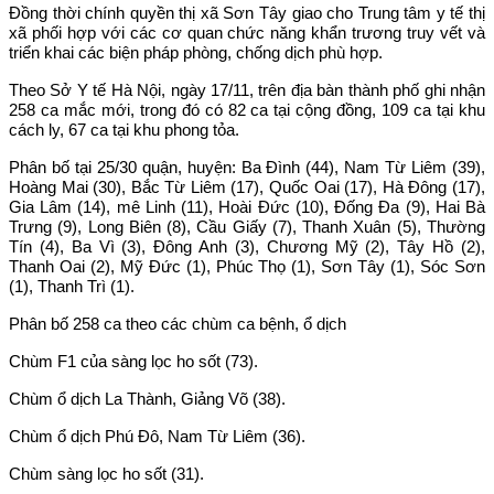
Đồng thời chính quyền thị xã Sơn Tây giao cho Trung tâm y tế thị
xã phối hợp với các cơ quan chức năng khẩn trương truy vết và
triển khai các biện pháp phòng, chống dịch phù hợp.
Theo Sở Y tế Hà Nội, ngày 17/11, trên địa bàn thành phố ghi nhận
258 ca mắc mới, trong đó có 82 ca tại cộng đồng, 109 ca tại khu
cách ly, 67 ca tại khu phong tỏa.
Phân bố tại 25/30 quận, huyện: Ba Đình (44), Nam Từ Liêm (39),
Hoàng Mai (30), Bắc Từ Liêm (17), Quốc Oai (17), Hà Đông (17),
Gia Lâm (14), mê Linh (11), Hoài Đức (10), Đống Đa (9), Hai Bà
Trưng (9), Long Biên (8), Cầu Giấy (7), Thanh Xuân (5), Thường
Tín (4), Ba Vì (3), Đông Anh (3), Chương Mỹ (2), Tây Hồ (2),
Thanh Oai (2), Mỹ Đức (1), Phúc Thọ (1), Sơn Tây (1), Sóc Sơn
(1), Thanh Trì (1).
Phân bố 258 ca theo các chùm ca bệnh, ổ dịch
Chùm F1 của sàng lọc ho sốt (73).
Chùm ổ dịch La Thành, Giảng Võ (38).
Chùm ổ dịch Phú Đô, Nam Từ Liêm (36).
Chùm sàng lọc ho sốt (31).