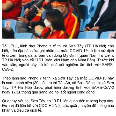
Tối 17/11, lãnh đạo Phòng Y tế thị xã Sơn Tây (TP Hà Nội) cho
biết, trên địa bàn vừa ghi nhận ca mắc COVID-19 có lịch sử dịch
tễ đi xem bóng đá tại Sân vận động Mỹ Đình (quận Nam Từ Liêm,
TP Hà Nội) vào tối 11/11 (trận Việt Nam gặp Nhật Bản). Trước khi
vào sân, người này có kết quả xét nghiệm âm tính với SARS-
CoV-2.
Theo lãnh đạo Phòng Y tế thị xã Sơn Tây, ca mắc COVID-19 này
là nam thanh niên (30 tuổi, trú tại Tân An, xã Sơn Đông, thị xã Sơn
Tây, TP Hà Nội) được phát hiện dương tính với SARS-CoV-2
ngày 17/11 thông qua sàng lọc ho, sốt ngoài cộng đồng.
Qua truy vết, tại Sơn Tây có 13 F1 liên quan đến trường hợp này.
Đơn vị đã liên hệ với CDC Hà Nội, các quận, huyện để thông báo
khẩn và điều tra dịch tễ.