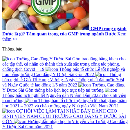
GMP trong ngành
Dược là gì? Tầm quan trọng của GMP trong ngành Dược
Xem
thêm >>
Thông báo
Trường Cao đẳng Y Dược Sài Gòn trao tặng bằng khen cho
các tập thể, cá nhân có thành tích xuất sắc trong công tác phòng,
chống dịch Covid – 19
Thông báo tổ chức Lễ tốt nghiệp và
trao bằng trường Cao đẳng Y Dược Sài Gòn 2022
Thông
báo nghỉ lễ Giỗ Tổ Hùng Vương, Ngày Thống nhất đất nước 30/4
và Ngày Quốc tế lao động 1/5 năm 2022
Trường Cao đẳng
Y Dược Sài Gòn thông báo lịch học trực tiếp tại trường
Thông báo lịch nghỉ tết Nguyên đán Nhâm Dần 2022 cho sinh viên
toàn trường
Thông báo tổ chức trực tuyến lễ khai giảng năm
học 2021 – 2022 và chào mừng ngày Nhà giáo Việt Nam 20/11
CƠ HỘI VIỆC LÀM TẠI NHẬT BẢN DÀNH CHO
SINH VIÊN NĂM CUỐI TRƯỜNG CAO ĐẲNG Y DƯỢC SÀI
GÒN
Hướng dẫn nhập học trực tuyến vào Trường Cao đẳng
Y Dược Sài Gòn năm 2021