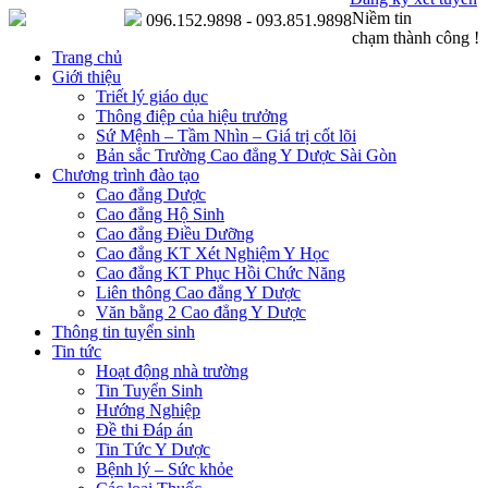
Niềm tin
096.152.9898 - 093.851.9898
chạm thành công !
Trang chủ
Giới thiệu
Triết lý giáo dục
Thông điệp của hiệu trưởng
Sứ Mệnh – Tầm Nhìn – Giá trị cốt lõi
Bản sắc Trường Cao đẳng Y Dược Sài Gòn
Chương trình đào tạo
Cao đẳng Dược
Cao đẳng Hộ Sinh
Cao đẳng Điều Dưỡng
Cao đẳng KT Xét Nghiệm Y Học
Cao đẳng KT Phục Hồi Chức Năng
Liên thông Cao đẳng Y Dược
Văn bằng 2 Cao đẳng Y Dược
Thông tin tuyển sinh
Tin tức
Hoạt động nhà trường
Tin Tuyển Sinh
Hướng Nghiệp
Đề thi Đáp án
Tin Tức Y Dược
Bệnh lý – Sức khỏe