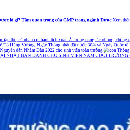
ược là gì? Tầm quan trọng của GMP trong ngành Dược
Xem thê
tập thể, cá nhân có thành tích xuất sắc trong công tác phòng, chống
iỗ Tổ Hùng Vương, Ngày Thống nhất đất nước 30/4 và Ngày Quốc tế 
t Nguyên đán Nhâm Dần 2022 cho sinh viên toàn trường
Thông ba
TẠI NHẬT BẢN DÀNH CHO SINH VIÊN NĂM CUỐI TRƯỜNG