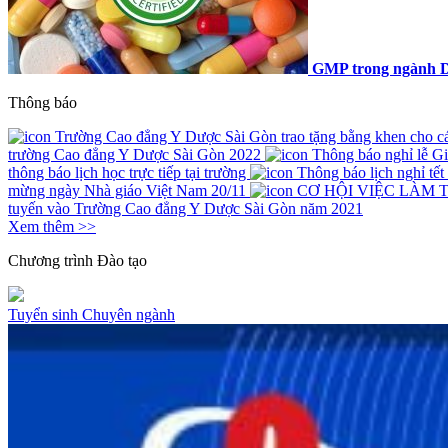
GMP trong ngành D
Thông báo
Trường Cao đẳng Y Dược Sài Gòn trao tặng bằng khen cho các 
trường Cao đẳng Y Dược Sài Gòn 2022
Thông báo nghỉ lễ G
thông báo lịch học trực tiếp tại trường
Thông báo lịch nghỉ tế
mừng ngày Nhà giáo Việt Nam 20/11
CƠ HỘI VIỆC LÀM 
tuyến vào Trường Cao đẳng Y Dược Sài Gòn năm 2021
Xem thêm >>
Chương trình
Đào tạo
Tuyển sinh
Chuyên ngành