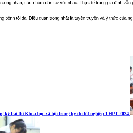
h công nhân, các nhóm dân cư với nhau. Thực tế trong gia đình vẫn p
g bệnh tối đa. Điều quan trọng nhất là tuyên truyền và ý thức của ng
g ký bài thi Khoa học xã hội trong kỳ thi tốt nghiệp THPT 2024