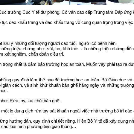
c trưởng Cục Y tế dự phòng, Cố vấn cao cấp Trung tâm Đáp ứng k
iếp tục đeo khẩu trang và đeo khẩu trang vô cùng quan trọng trong v
iệt lưu ý những đối tượng người cao tuổi, người có bệnh nền.
có những triệu chứng như: sốt, ho, khó thở… là những triệu chứng đi
m xét nghiệm, chẩn đoán điều trị.
 quan trọng nhất là đảm bảo trường học an toàn. Muốn vậy phải tạo ra 
hững quy định làm thế nào để trường học an toàn. Bộ Giáo dục và Đ
i giãn cách, vệ sinh khử khuẩn bàn ghế hằng ngày và những trường h
học.
như: Rửa tay, lau chùi bàn ghế.
ột lọ dung dịch rửa tay sát khuẩn ngoài việc nhà trường bố trí các
ó những hướng dẫn, quy định chi tiết riêng. Hiện Bộ Y tế đã xây dựn
 các loại hình phương tiện giao thông…