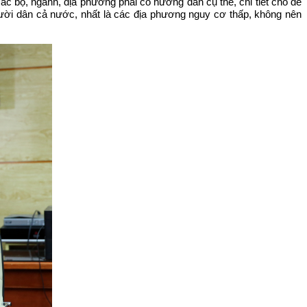
c bộ, ngành, địa phương phải có hướng dẫn cụ thể, chi tiết cho dễ
gười dân cả nước, nhất là các địa phương nguy cơ thấp, không nên