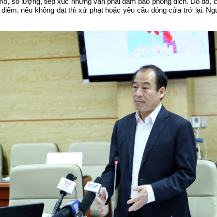
ô, số lượng, tiếp xúc nhưng vẫn phải đảm bảo phòng dịch. Do đó, cá
 điểm, nếu không đạt thì xử phạt hoặc yêu cầu đóng cửa trở lại. N