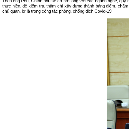
Theo ông Phu, Chính phủ sẽ có nới lỏng với các ngành nghề, quy m
thực hiện, dễ kiểm tra, thậm chí xây dựng thành bảng điểm, chấm
chủ quan, lơ là trong công tác phòng, chống dịch Covid-19.