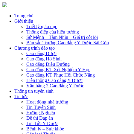
Trang chủ
Giới thiệu
Triết lý giáo dục
Thông điệp của hiệu trưởng
Sứ Mệnh – Tầm Nhìn – Giá trị cốt lõi
Bản sắc Trường Cao đẳng Y Dược Sài Gòn
Chương trình đào tạo
Cao đẳng Dược
Cao đẳng Hộ Sinh
Cao đẳng Điều Dưỡng
Cao đẳng KT Xét Nghiệm Y Học
Cao đẳng KT Phục Hồi Chức Năng
Liên thông Cao đẳng Y Dược
Văn bằng 2 Cao đẳng Y Dược
Thông tin tuyển sinh
Tin tức
Hoạt động nhà trường
Tin Tuyển Sinh
Hướng Nghiệp
Đề thi Đáp án
Tin Tức Y Dược
Bệnh lý – Sức khỏe