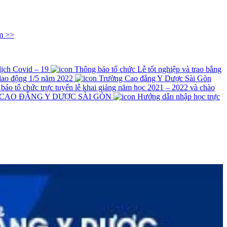
m >>
 dịch Covid – 19
Thông báo tổ chức Lễ tốt nghiệp và trao bằng
lao động 1/5 năm 2022
Trường Cao đẳng Y Dược Sài Gòn
́o tổ chức trực tuyến lễ khai giảng năm học 2021 – 2022 và chào
 CAO ĐẲNG Y DƯỢC SÀI GÒN
Hướng dẫn nhập học trực