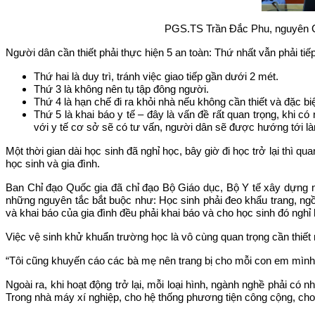
PGS.TS Trần Đắc Phu, nguyên Cụ
Người dân cần thiết phải thực hiện 5 an toàn: Thứ nhất vẫn phải t
Thứ hai là duy trì, tránh việc giao tiếp gần dưới 2 mét.
Thứ 3 là không nên tụ tập đông người.
Thứ 4 là hạn chế đi ra khỏi nhà nếu không cần thiết và đặc b
Thứ 5 là khai báo y tế – đây là vấn đề rất quan trọng, khi 
với y tế cơ sở sẽ có tư vấn, người dân sẽ được hướng tới là
Một thời gian dài học sinh đã nghỉ học, bây giờ đi học trở lại thì
học sinh và gia đình.
Ban Chỉ đạo Quốc gia đã chỉ đạo Bộ Giáo dục, Bộ Y tế xây dựng n
những nguyên tắc bắt buộc như: Học sinh phải đeo khẩu trang, ngồ
và khai báo của gia đình đều phải khai báo và cho học sinh đó nghỉ 
Việc vệ sinh khử khuẩn trường học là vô cùng quan trọng cần thiết 
“Tôi cũng khuyến cáo các bà mẹ nên trang bị cho mỗi con em mình m
Ngoài ra, khi hoạt động trở lại, mỗi loại hình, ngành nghề phải c
Trong nhà máy xí nghiệp, cho hệ thống phương tiện công cộng, cho