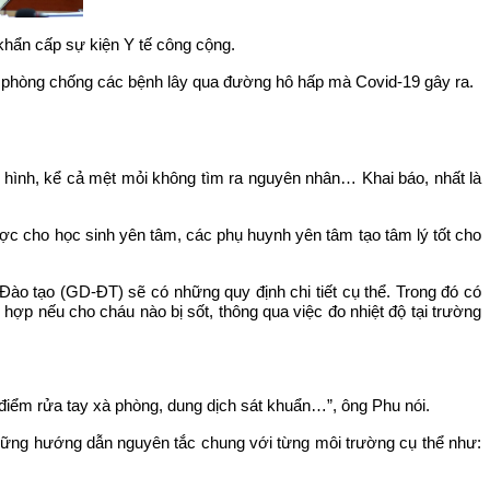
hẩn cấp sự kiện Y tế công cộng.
iệc phòng chống các bệnh lây qua đường hô hấp mà Covid-19 gây ra.
ển hình, kể cả mệt mỏi không tìm ra nguyên nhân… Khai báo, nhất là
được cho học sinh yên tâm, các phụ huynh yên tâm tạo tâm lý tốt cho
ào tạo (GD-ĐT) sẽ có những quy định chi tiết cụ thể. Trong đó có
ợp nếu cho cháu nào bị sốt, thông qua việc đo nhiệt độ tại trường
 điểm rửa tay xà phòng, dung dịch sát khuẩn…”, ông Phu nói.
g những hướng dẫn nguyên tắc chung với từng môi trường cụ thể như: