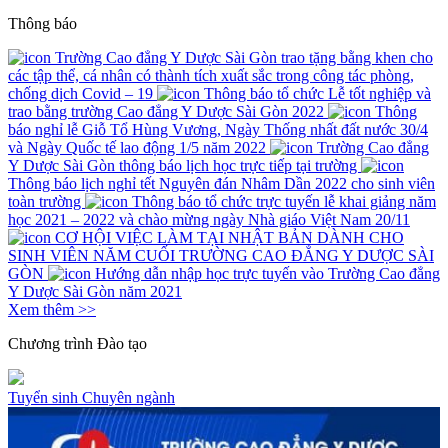
Thông báo
Trường Cao đẳng Y Dược Sài Gòn trao tặng bằng khen cho
các tập thể, cá nhân có thành tích xuất sắc trong công tác phòng,
chống dịch Covid – 19
Thông báo tổ chức Lễ tốt nghiệp và
trao bằng trường Cao đẳng Y Dược Sài Gòn 2022
Thông
báo nghỉ lễ Giỗ Tổ Hùng Vương, Ngày Thống nhất đất nước 30/4
và Ngày Quốc tế lao động 1/5 năm 2022
Trường Cao đẳng
Y Dược Sài Gòn thông báo lịch học trực tiếp tại trường
Thông báo lịch nghỉ tết Nguyên đán Nhâm Dần 2022 cho sinh viên
toàn trường
Thông báo tổ chức trực tuyến lễ khai giảng năm
học 2021 – 2022 và chào mừng ngày Nhà giáo Việt Nam 20/11
CƠ HỘI VIỆC LÀM TẠI NHẬT BẢN DÀNH CHO
SINH VIÊN NĂM CUỐI TRƯỜNG CAO ĐẲNG Y DƯỢC SÀI
GÒN
Hướng dẫn nhập học trực tuyến vào Trường Cao đẳng
Y Dược Sài Gòn năm 2021
Xem thêm >>
Chương trình
Đào tạo
Tuyển sinh
Chuyên ngành