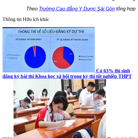
Theo
Trường Cao đẳng Y Dược Sài Gòn
tổng hợp
Thông tin
Hữu ích khác
Có 63% thí sinh
đăng ký bài thi Khoa học xã hội trong kỳ thi tốt nghiệp THPT