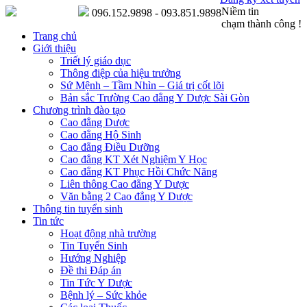
Niềm tin
096.152.9898 - 093.851.9898
chạm thành công !
Trang chủ
Giới thiệu
Triết lý giáo dục
Thông điệp của hiệu trưởng
Sứ Mệnh – Tầm Nhìn – Giá trị cốt lõi
Bản sắc Trường Cao đẳng Y Dược Sài Gòn
Chương trình đào tạo
Cao đẳng Dược
Cao đẳng Hộ Sinh
Cao đẳng Điều Dưỡng
Cao đẳng KT Xét Nghiệm Y Học
Cao đẳng KT Phục Hồi Chức Năng
Liên thông Cao đẳng Y Dược
Văn bằng 2 Cao đẳng Y Dược
Thông tin tuyển sinh
Tin tức
Hoạt động nhà trường
Tin Tuyển Sinh
Hướng Nghiệp
Đề thi Đáp án
Tin Tức Y Dược
Bệnh lý – Sức khỏe