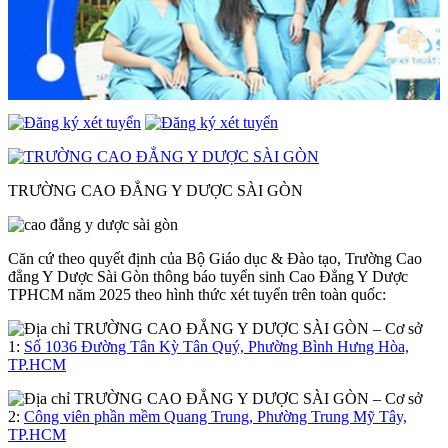
TRƯỜNG CAO ĐẲNG Y DƯỢC SÀI GÒN
Căn cứ theo quyết định của Bộ Giáo dục & Đào tạo, Trường Cao
đẳng Y Dược Sài Gòn thông báo tuyển sinh Cao Đẳng Y Dược
TPHCM năm 2025 theo hình thức xét tuyển trên toàn quốc:
– Cơ sở
1:
Số 1036 Đường Tân Kỳ Tân Quý, Phường Bình Hưng Hòa,
TP.HCM
– Cơ sở
2:
Công viên phần mềm Quang Trung, Phường Trung Mỹ Tây,
TP.HCM