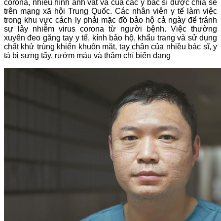
corona, nhiều hình ảnh vất vả của các y bác sĩ được chia sẻ
trên mạng xã hội Trung Quốc. Các nhân viên y tế làm việc
trong khu vực cách ly phải mặc đồ bảo hộ cả ngày để tránh
sự lây nhiễm virus corona từ người bệnh. Việc thường
xuyên đeo găng tay y tế, kính bảo hộ, khẩu trang và sử dụng
chất khử trùng khiến khuôn mặt, tay chân của nhiều bác sĩ, y
tá bị sưng tấy, rướm máu và thậm chí biến dạng