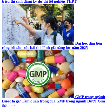
triệu thí sinh đăng ký dự thi tốt nghiệp THPT
Đại học đầu tiên
công bố cấu trúc bài thi đánh giá năng lực năm 2025
GMP trong ngành
Dược là gì? Tầm quan trọng của GMP trong ngành Dược
Xem
thêm >>