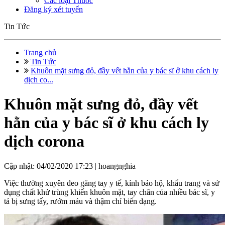
Các loại Thuốc
Đăng ký xét tuyển
Tin Tức
Trang chủ
Tin Tức
Khuôn mặt sưng đỏ, đầy vết hằn của y bác sĩ ở khu cách ly
dịch co...
Khuôn mặt sưng đỏ, đầy vết
hằn của y bác sĩ ở khu cách ly
dịch corona
Cập nhật: 04/02/2020 17:23 |
hoangnghia
Việc thường xuyên đeo găng tay y tế, kính bảo hộ, khẩu trang và sử
dụng chất khử trùng khiến khuôn mặt, tay chân của nhiều bác sĩ, y
tá bị sưng tấy, rướm máu và thậm chí biến dạng.