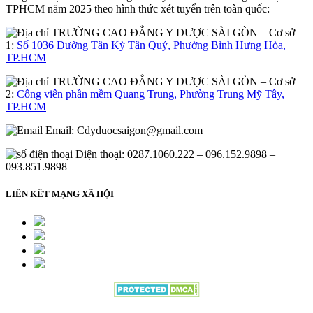
TPHCM năm 2025 theo hình thức xét tuyển trên toàn quốc:
– Cơ sở
1:
Số 1036 Đường Tân Kỳ Tân Quý, Phường Bình Hưng Hòa,
TP.HCM
– Cơ sở
2:
Công viên phần mềm Quang Trung, Phường Trung Mỹ Tây,
TP.HCM
Email:
Cdyduocsaigon@gmail.com
Điện thoại: 0287.1060.222 – 096.152.9898 –
093.851.9898
LIÊN KẾT MẠNG XÃ HỘI