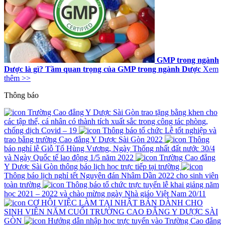
GMP trong ngành
Dược là gì? Tầm quan trọng của GMP trong ngành Dược
Xem
thêm >>
Thông báo
Trường Cao đẳng Y Dược Sài Gòn trao tặng bằng khen cho
các tập thể, cá nhân có thành tích xuất sắc trong công tác phòng,
chống dịch Covid – 19
Thông báo tổ chức Lễ tốt nghiệp và
trao bằng trường Cao đẳng Y Dược Sài Gòn 2022
Thông
báo nghỉ lễ Giỗ Tổ Hùng Vương, Ngày Thống nhất đất nước 30/4
và Ngày Quốc tế lao động 1/5 năm 2022
Trường Cao đẳng
Y Dược Sài Gòn thông báo lịch học trực tiếp tại trường
Thông báo lịch nghỉ tết Nguyên đán Nhâm Dần 2022 cho sinh viên
toàn trường
Thông báo tổ chức trực tuyến lễ khai giảng năm
học 2021 – 2022 và chào mừng ngày Nhà giáo Việt Nam 20/11
CƠ HỘI VIỆC LÀM TẠI NHẬT BẢN DÀNH CHO
SINH VIÊN NĂM CUỐI TRƯỜNG CAO ĐẲNG Y DƯỢC SÀI
GÒN
Hướng dẫn nhập học trực tuyến vào Trường Cao đẳng