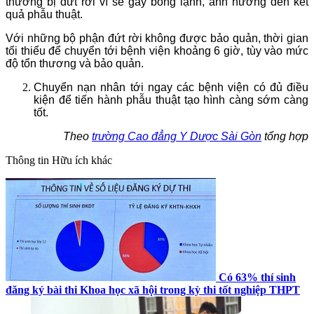
thương bị đứt rời vì sẽ gây bỏng lạnh, ảnh hưởng đến kết
quả phẫu thuật.
Với những bộ phận đứt rời không được bảo quản, thời gian
tối thiểu để chuyển tới bệnh viện khoảng 6 giờ, tùy vào mức
độ tổn thương và bảo quản.
Chuyển nạn nhân tới ngay các bệnh viện có đủ điều
kiện để tiến hành phẫu thuật tạo hình càng sớm càng
tốt.
Theo
trường Cao đẳng Y Dược Sài Gòn
tổng hợp
Thông tin
Hữu ích khác
Có 63% thí sinh
đăng ký bài thi Khoa học xã hội trong kỳ thi tốt nghiệp THPT