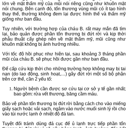
lớn về mặt thẩm mỹ của mũi nói riêng cũng như khuôn mặt
nói chung. Bên cạnh đó, tổn thương vùng mũi có ít tạo hình
thay thế, thường không đem lại được hình thể và thẩm mỹ
giống như ban đầu.
Tuy nhiên, với trường hợp của cháu B. rất may mắn đã tìm
lại, bảo quản được phần tổn thương bị đứt rời và kịp thời
phẫu thuật cấy ghép nên về mặt thẩm mỹ, mũi cũng như
khuôn mặt không bị ảnh hưởng nhiều.
Với tốc độ hồi phục như hiện tại, sau khoảng 3 tháng phần
mũi của cháu B. sẽ phục hồi được gần như ban đầu.
Để cấp cứu kịp thời cho những trường hợp không may bị tai
nạn (do lao động, sinh hoạt,…) gây đứt rời một số bộ phận
trên cơ thể, cần 2 yếu tố:
Người bệnh cần được sơ cứu tại cơ sở y tế gần nhất;
bao gồm: rửa vết thương, băng cầm máu.
Bảo vệ phần tổn thương bị đứt rời bằng cách cho vào miếng
giấy sạch hoặc vải sạch, ngâm vào nước muối sinh lý rồi cho
vào túi nước lạnh ở nhiệt độ đá tan.
Tuyệt đối tránh dùng đá cục để ủ lạnh trực tiếp phần tổn