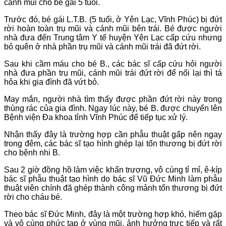
cánh mũi cho bé gái 5 tuổi.
Trước đó, bé gái L.T.B. (5 tuổi, ở Yên Lạc, Vĩnh Phúc) bị đứt
rời hoàn toàn trụ mũi và cánh mũi bên trái. Bé được người
nhà đưa đến Trung tâm Y tế huyện Yên Lạc cấp cứu nhưng
bỏ quên ở nhà phần trụ mũi và cánh mũi trái đã đứt rời.
Sau khi cầm máu cho bé B., các bác sĩ cấp cứu hỏi người
nhà đưa phần trụ mũi, cánh mũi trái đứt rời để nối lại thì tá
hỏa khi gia đình đã vứt bỏ.
May mắn, người nhà tìm thấy được phần đứt rời này trong
thùng rác của gia đình. Ngay lúc này, bé B. được chuyển lên
Bệnh viện Đa khoa tỉnh Vĩnh Phúc để tiếp tục xử lý.
Nhận thấy đây là trường hợp cần phẫu thuật gấp nên ngay
trong đêm, các bác sĩ tạo hình ghép lại tổn thương bị đứt rời
cho bệnh nhi B.
Sau 2 giờ đồng hồ làm việc khẩn trương, vô cùng tỉ mỉ, ê-kíp
bác sĩ phẫu thuật tạo hình do bác sĩ Vũ Đức Minh làm phẫu
thuật viên chính đã ghép thành công mảnh tổn thương bị đứt
rời cho cháu bé.
Theo bác sĩ Đức Minh, đây là một trường hợp khó, hiếm gặp
và vô cùng phức tạp ở vùng mũi, ảnh hưởng trực tiếp và rất