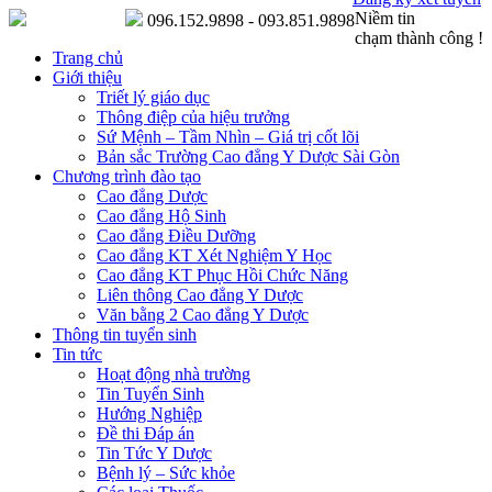
Niềm tin
096.152.9898 - 093.851.9898
chạm thành công !
Trang chủ
Giới thiệu
Triết lý giáo dục
Thông điệp của hiệu trưởng
Sứ Mệnh – Tầm Nhìn – Giá trị cốt lõi
Bản sắc Trường Cao đẳng Y Dược Sài Gòn
Chương trình đào tạo
Cao đẳng Dược
Cao đẳng Hộ Sinh
Cao đẳng Điều Dưỡng
Cao đẳng KT Xét Nghiệm Y Học
Cao đẳng KT Phục Hồi Chức Năng
Liên thông Cao đẳng Y Dược
Văn bằng 2 Cao đẳng Y Dược
Thông tin tuyển sinh
Tin tức
Hoạt động nhà trường
Tin Tuyển Sinh
Hướng Nghiệp
Đề thi Đáp án
Tin Tức Y Dược
Bệnh lý – Sức khỏe