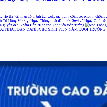
ược là gì? Tầm quan trọng của GMP trong ngành Dược
Xem thê
tập thể, cá nhân có thành tích xuất sắc trong công tác phòng, chống
iỗ Tổ Hùng Vương, Ngày Thống nhất đất nước 30/4 và Ngày Quốc tế 
t Nguyên đán Nhâm Dần 2022 cho sinh viên toàn trường
Thông ba
TẠI NHẬT BẢN DÀNH CHO SINH VIÊN NĂM CUỐI TRƯỜNG