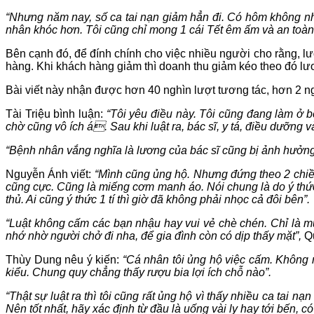
“Nhưng năm nay, số ca tai nạn giảm hẳn đi. Có hôm không nh
nhân khóc hơn. Tôi cũng chỉ mong 1 cái Tết êm ấm và an toàn c
Bên cạnh đó, để đính chính cho việc nhiều người cho rằng, lươ
hàng. Khi khách hàng giảm thì doanh thu giảm kéo theo đó lư
Bài viết này nhận được hơn 40 nghìn lượt tương tác, hơn 2 n
Tài Triệu bình luận:
“Tôi yêu điều này. Tôi cũng đang làm ở b
chờ cũng vô ích á. Sau khi luật ra, bác sĩ, y tá, điều dưỡng v
“Bệnh nhân vắng nghĩa là lương của bác sĩ cũng bị ảnh hưởng
Nguyễn Ánh viết:
“Mình cũng ủng hộ. Nhưng đứng theo 2 chiề
cũng cực. Cũng là miếng cơm manh áo. Nói chung là do ý thức 
thủ. Ai cũng ý thức 1 tí thì giờ đã không phải nhọc cả đôi bên”.
“Luật không cấm các bạn nhậu hay vui vẻ chè chén. Chỉ là m
nhớ nhờ người chở đi nha, để gia đình còn có dịp thấy mặt”,
Qu
Thùy Dung nêu ý kiến:
“Cá nhân tôi ủng hộ việc cấm. Không n
kiểu. Chung quy chẳng thấy rượu bia lợi ích chỗ nào”.
“Thật sự luật ra thì tôi cũng rất ủng hộ vì thấy nhiều ca tai n
Nên tốt nhất, hãy xác định từ đầu là uống vài ly hay tới bến,