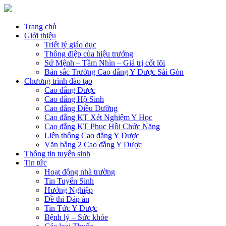
Trang chủ
Giới thiệu
Triết lý giáo dục
Thông điệp của hiệu trưởng
Sứ Mệnh – Tầm Nhìn – Giá trị cốt lõi
Bản sắc Trường Cao đẳng Y Dược Sài Gòn
Chương trình đào tạo
Cao đẳng Dược
Cao đẳng Hộ Sinh
Cao đẳng Điều Dưỡng
Cao đẳng KT Xét Nghiệm Y Học
Cao đẳng KT Phục Hồi Chức Năng
Liên thông Cao đẳng Y Dược
Văn bằng 2 Cao đẳng Y Dược
Thông tin tuyển sinh
Tin tức
Hoạt động nhà trường
Tin Tuyển Sinh
Hướng Nghiệp
Đề thi Đáp án
Tin Tức Y Dược
Bệnh lý – Sức khỏe