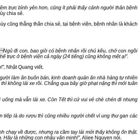
m trực bình yên hơn, cũng ít phải thấy cảnh người thân bệnh
ùy chia sẻ.
hùy cũng thẳng thắn chia sẻ, tại bệnh viện, bệnh nhân là khách
Ngủ đi con, bao giờ có bệnh nhân rồi chú kêu, chớ con ngồi
 thể trực ở bệnh viện cả ngày (24 tiếng) cũng không mệt ạ!”.
!”,
Nhật Quang viết.
người làm ăn buôn bán, kinh doanh quán ăn nhà hàng tự nhiên
hì không lái xe rồi. Chẳng qua bây giờ phạt nặng thì mới tuân
uống mà vẫn lái xe. Còn Tết thì cứ vui vẻ chè chén đi nhưng
 tiếp là do rượu thì cũng nhiều người chết vì ung thư gan các
 mình chạy về được, nhưng ra cầm tay lái mới thấy không ổn thật.
ng. Hãy là những con nhậu văn minh!”,
Aliee Nguyen nói.