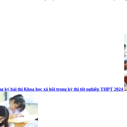
g ký bài thi Khoa học xã hội trong kỳ thi tốt nghiệp THPT 2024