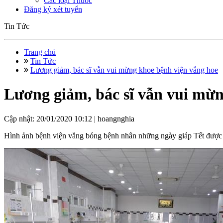
Các loại Thuốc
Đăng ký xét tuyển
Tin Tức
Trang chủ
Tin Tức
Lương giảm, bác sĩ vẫn vui mừng khoe bệnh viện vắng hoe
Lương giảm, bác sĩ vẫn vui mừn
Cập nhật: 20/01/2020 10:12 |
hoangnghia
Hình ảnh bệnh viện vắng bóng bệnh nhân những ngày giáp Tết được d