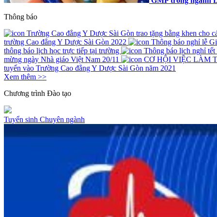
GMP trong ngành D
Thông báo
Trường Cao đẳng Y Dược Sài Gòn trao tặng bằng khen cho các 
trường Cao đẳng Y Dược Sài Gòn 2022
Thông báo nghỉ lễ G
thông báo lịch học trực tiếp tại trường
Thông báo lịch nghỉ tế
mừng ngày Nhà giáo Việt Nam 20/11
CƠ HỘI VIỆC LÀM 
tuyến vào Trường Cao đẳng Y Dược Sài Gòn năm 2021
Xem thêm >>
Chương trình
Đào tạo
Tuyển sinh
Chuyên ngành