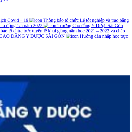
m >>
 dịch Covid – 19
Thông báo tổ chức Lễ tốt nghiệp và trao bằng
lao động 1/5 năm 2022
Trường Cao đẳng Y Dược Sài Gòn
́o tổ chức trực tuyến lễ khai giảng năm học 2021 – 2022 và chào
 CAO ĐẲNG Y DƯỢC SÀI GÒN
Hướng dẫn nhập học trực