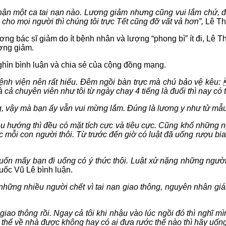
ận một ca tai nạn nào. Lương giảm nhưng cũng vui lắm chứ, đê
ho mọi người thì chúng tôi trực Tết cũng đỡ vất vả hơn”,
Lê Th
ng bác sĩ giảm do ít bệnh nhân và lượng “phong bì” ít đi, Lê T
ơng giảm.
ghìn bình luận và chia sẻ của cộng đồng mạng.
ệnh viện nên rất hiểu. Đêm ngồi bàn trực mà chú bảo vệ kêu: 
à cả chuyên viên như tôi từ ngày chạy 4 tiếng là đuối thì nay có
, vậy mà bạn ấy vẫn vui mừng lắm. Đúng là lương y như tử mẫu
u hướng thì đều có mặt tích cực và tiêu cực. Cũng khổ những 
mỗi con người thôi. Từ trước đến giờ có luật đã uống rượu bia t
uốn mấy bạn đi uống có ý thức thôi. Luật xử nặng những người 
ốc Vũ Lê bình luận.
hững nhiều người chết vì tai nạn giao thông, nguyên nhân gián
ạn giao thông rồi. Ngay cả tôi khi nhậu vào lúc ngồi đó thì nghĩ
 có thể về nhà được không hay có ai đưa rước thế nào thì hãy uố