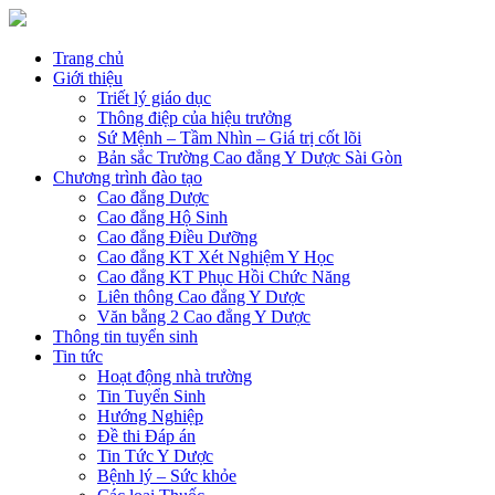
Trang chủ
Giới thiệu
Triết lý giáo dục
Thông điệp của hiệu trưởng
Sứ Mệnh – Tầm Nhìn – Giá trị cốt lõi
Bản sắc Trường Cao đẳng Y Dược Sài Gòn
Chương trình đào tạo
Cao đẳng Dược
Cao đẳng Hộ Sinh
Cao đẳng Điều Dưỡng
Cao đẳng KT Xét Nghiệm Y Học
Cao đẳng KT Phục Hồi Chức Năng
Liên thông Cao đẳng Y Dược
Văn bằng 2 Cao đẳng Y Dược
Thông tin tuyển sinh
Tin tức
Hoạt động nhà trường
Tin Tuyển Sinh
Hướng Nghiệp
Đề thi Đáp án
Tin Tức Y Dược
Bệnh lý – Sức khỏe