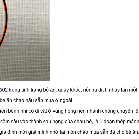
2 trong tình trạng bỏ ăn, quấy khóc, nôn ra dịch nhầy lẫn một 
i bé ăn cháo nấu sẵn mua ở ngoài.
hiện bệnh nhi có dị vật ở vùng họng nên nhanh chóng chuyển l
ng cắm sâu vào thành sau họng của cháu bé, là 1 đoạn thép mảnh
, gia đình mới giật mình nhớ lại món cháo mua sẵn đã cho bé ăn