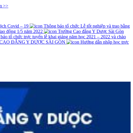
m >>
 dịch Covid – 19
Thông báo tổ chức Lễ tốt nghiệp và trao bằng
lao động 1/5 năm 2022
Trường Cao đẳng Y Dược Sài Gòn
́o tổ chức trực tuyến lễ khai giảng năm học 2021 – 2022 và chào
 CAO ĐẲNG Y DƯỢC SÀI GÒN
Hướng dẫn nhập học trực