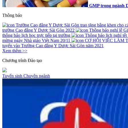
GMP trong ngành D
Thông báo
Trường Cao đẳng Y Dược Sài Gòn trao tặng bằng khen cho các 
trường Cao đẳng Y Dược Sài Gòn 2022
Thông báo nghỉ lễ G
thông báo lịch học trực tiếp tại trường
Thông báo lịch nghỉ tế
mừng ngày Nhà giáo Việt Nam 20/11
CƠ HỘI VIỆC LÀM 
tuyến vào Trường Cao đẳng Y Dược Sài Gòn năm 2021
Xem thêm >>
Chương trình
Đào tạo
Tuyển sinh
Chuyên ngành