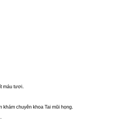
ít máu tươi.
ên khám chuyên khoa Tai mũi họng.
.
.