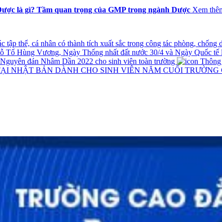
ược là gì? Tầm quan trọng của GMP trong ngành Dược
Xem thê
tập thể, cá nhân có thành tích xuất sắc trong công tác phòng, chống
iỗ Tổ Hùng Vương, Ngày Thống nhất đất nước 30/4 và Ngày Quốc tế 
t Nguyên đán Nhâm Dần 2022 cho sinh viên toàn trường
Thông ba
TẠI NHẬT BẢN DÀNH CHO SINH VIÊN NĂM CUỐI TRƯỜNG