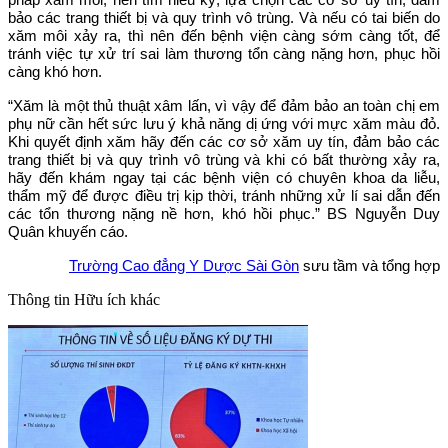
bảo các trang thiết bị và quy trình vô trùng. Và nếu có tai biến do
xăm môi xảy ra, thì nên đến bệnh viện càng sớm càng tốt, để
tránh việc tự xử trí sai làm thương tổn càng nặng hơn, phục hồi
càng khó hơn.
“Xăm là một thủ thuật xâm lấn, vì vậy để đảm bảo an toàn chị em
phụ nữ cần hết sức lưu ý khả năng dị ứng với mực xăm màu đỏ.
Khi quyết định xăm hãy đến các cơ sở xăm uy tín, đảm bảo các
trang thiết bị và quy trình vô trùng và khi có bất thường xảy ra,
hãy đến khám ngay tại các bệnh viện có chuyên khoa da liễu,
thẩm mỹ để được điều trị kịp thời, tránh những xử lí sai dẫn đến
các tổn thương nặng nề hơn, khó hồi phục.” BS Nguyễn Duy
Quân khuyến cáo.
Trường Cao đẳng Y Dược Sài Gòn
sưu tầm và tổng hợp
Thông tin
Hữu ích khác