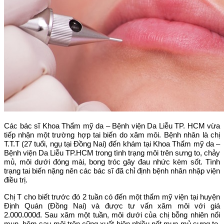
Các bác sĩ Khoa Thẩm mỹ da – Bệnh viện Da Liễu TP. HCM vừa
tiếp nhận một trường hợp tai biến do xăm môi. Bệnh nhân là chị
T.T.T (27 tuổi, ngụ tại Đồng Nai) đến khám tại Khoa Thẩm mỹ da –
Bệnh viện Da Liễu TP.HCM trong tình trạng môi trên sưng to, chảy
mủ, môi dưới đóng mài, bong tróc gây đau nhức kèm sốt. Tình
trạng tai biến nặng nên các bác sĩ đã chỉ định bệnh nhân nhập viện
điều trị.
Chị T cho biết trước đó 2 tuần có đến một thẩm mỹ viện tại huyện
Định Quán (Đồng Nai) và được tư vấn xăm môi với giá
2.000.000đ. Sau xăm một tuần, môi dưới của chị bỗng nhiên nổi
mụn, hôm sau môi trên cũng xuất hiện nhiều nốt mụn mủ sưng to,