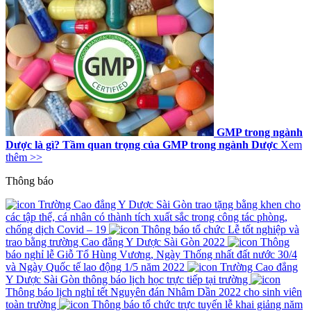
GMP trong ngành
Dược là gì? Tầm quan trọng của GMP trong ngành Dược
Xem
thêm >>
Thông báo
Trường Cao đẳng Y Dược Sài Gòn trao tặng bằng khen cho
các tập thể, cá nhân có thành tích xuất sắc trong công tác phòng,
chống dịch Covid – 19
Thông báo tổ chức Lễ tốt nghiệp và
trao bằng trường Cao đẳng Y Dược Sài Gòn 2022
Thông
báo nghỉ lễ Giỗ Tổ Hùng Vương, Ngày Thống nhất đất nước 30/4
và Ngày Quốc tế lao động 1/5 năm 2022
Trường Cao đẳng
Y Dược Sài Gòn thông báo lịch học trực tiếp tại trường
Thông báo lịch nghỉ tết Nguyên đán Nhâm Dần 2022 cho sinh viên
toàn trường
Thông báo tổ chức trực tuyến lễ khai giảng năm