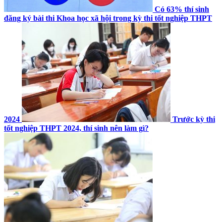
Có 63% thí sinh
đăng ký bài thi Khoa học xã hội trong kỳ thi tốt nghiệp THPT
2024
Trước kỳ thi
tốt nghiệp THPT 2024, thí sinh nên làm gì?