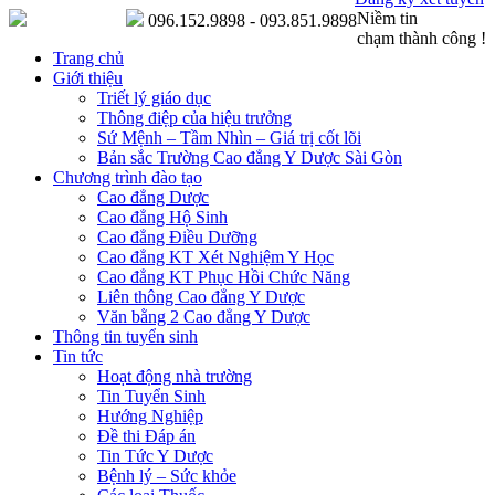
Niềm tin
096.152.9898 - 093.851.9898
chạm thành công !
Trang chủ
Giới thiệu
Triết lý giáo dục
Thông điệp của hiệu trưởng
Sứ Mệnh – Tầm Nhìn – Giá trị cốt lõi
Bản sắc Trường Cao đẳng Y Dược Sài Gòn
Chương trình đào tạo
Cao đẳng Dược
Cao đẳng Hộ Sinh
Cao đẳng Điều Dưỡng
Cao đẳng KT Xét Nghiệm Y Học
Cao đẳng KT Phục Hồi Chức Năng
Liên thông Cao đẳng Y Dược
Văn bằng 2 Cao đẳng Y Dược
Thông tin tuyển sinh
Tin tức
Hoạt động nhà trường
Tin Tuyển Sinh
Hướng Nghiệp
Đề thi Đáp án
Tin Tức Y Dược
Bệnh lý – Sức khỏe