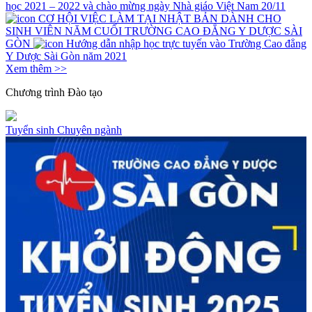
học 2021 – 2022 và chào mừng ngày Nhà giáo Việt Nam 20/11
CƠ HỘI VIỆC LÀM TẠI NHẬT BẢN DÀNH CHO
SINH VIÊN NĂM CUỐI TRƯỜNG CAO ĐẲNG Y DƯỢC SÀI
GÒN
Hướng dẫn nhập học trực tuyến vào Trường Cao đẳng
Y Dược Sài Gòn năm 2021
Xem thêm >>
Chương trình
Đào tạo
Tuyển sinh
Chuyên ngành