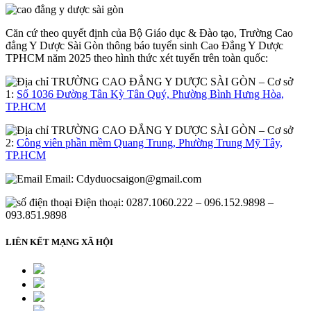
Căn cứ theo quyết định của Bộ Giáo dục & Đào tạo, Trường Cao
đẳng Y Dược Sài Gòn thông báo tuyển sinh Cao Đẳng Y Dược
TPHCM năm 2025 theo hình thức xét tuyển trên toàn quốc:
– Cơ sở
1:
Số 1036 Đường Tân Kỳ Tân Quý, Phường Bình Hưng Hòa,
TP.HCM
– Cơ sở
2:
Công viên phần mềm Quang Trung, Phường Trung Mỹ Tây,
TP.HCM
Email:
Cdyduocsaigon@gmail.com
Điện thoại: 0287.1060.222 – 096.152.9898 –
093.851.9898
LIÊN KẾT MẠNG XÃ HỘI