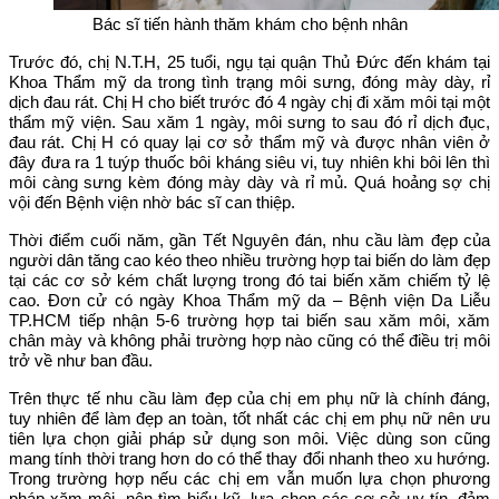
Bác sĩ tiến hành thăm khám cho bệnh nhân
Trước đó, chị N.T.H, 25 tuổi, ngụ tại quận Thủ Đức đến khám tại
Khoa Thẩm mỹ da trong tình trạng môi sưng, đóng mày dày, rỉ
dịch đau rát. Chị H cho biết trước đó 4 ngày chị đi xăm môi tại một
thẩm mỹ viện. Sau xăm 1 ngày, môi sưng to sau đó rỉ dịch đục,
đau rát. Chị H có quay lại cơ sở thẩm mỹ và được nhân viên ở
đây đưa ra 1 tuýp thuốc bôi kháng siêu vi, tuy nhiên khi bôi lên thì
môi càng sưng kèm đóng mày dày và rỉ mủ. Quá hoảng sợ chị
vội đến Bệnh viện nhờ bác sĩ can thiệp.
Thời điểm cuối năm, gần Tết Nguyên đán, nhu cầu làm đẹp của
người dân tăng cao kéo theo nhiều trường hợp tai biến do làm đẹp
tại các cơ sở kém chất lượng trong đó tai biến xăm chiếm tỷ lệ
cao. Đơn cử có ngày Khoa Thẩm mỹ da – Bệnh viện Da Liễu
TP.HCM tiếp nhận 5-6 trường hợp tai biến sau xăm môi, xăm
chân mày và không phải trường hợp nào cũng có thể điều trị môi
trở về như ban đầu.
Trên thực tế nhu cầu làm đẹp của chị em phụ nữ là chính đáng,
tuy nhiên để làm đẹp an toàn, tốt nhất các chị em phụ nữ nên ưu
tiên lựa chọn giải pháp sử dụng son môi. Việc dùng son cũng
mang tính thời trang hơn do có thể thay đổi nhanh theo xu hướng.
Trong trường hợp nếu các chị em vẫn muốn lựa chọn phương
pháp xăm môi, nên tìm hiểu kỹ, lựa chọn các cơ sở uy tín, đảm