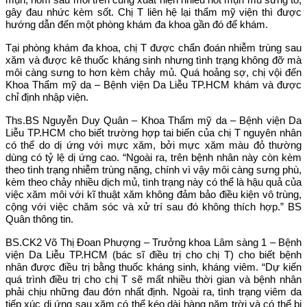
gây đau nhức kèm sốt. Chị T liên hệ lại thẩm mỹ viện thì được
hướng dẫn đến một phòng khám đa khoa gần đó để khám.
Tại phòng khám đa khoa, chị T được chẩn đoán nhiễm trùng sau
xăm và được kê thuốc kháng sinh nhưng tình trạng không đỡ mà
môi càng sưng to hơn kèm chảy mủ. Quá hoảng sợ, chị vội đến
Khoa Thẩm mỹ da – Bệnh viện Da Liễu TP.HCM khám và được
chỉ định nhập viện.
Ths.BS Nguyễn Duy Quân – Khoa Thẩm mỹ da – Bệnh viện Da
Liễu TP.HCM cho biết trường hợp tai biến của chị T nguyên nhân
có thể do dị ứng với mực xăm, bởi mực xăm màu đỏ thường
dùng có tỷ lệ dị ứng cao. “Ngoài ra, trên bệnh nhân này còn kèm
theo tình trạng nhiễm trùng nặng, chính vì vậy môi càng sưng phù,
kèm theo chảy nhiều dịch mủ, tình trạng này có thể là hậu quả của
việc xăm môi với kĩ thuật xăm không đảm bảo điều kiện vô trùng,
cộng với việc chăm sóc và xử trí sau đó không thích hợp.” BS
Quân thông tin.
BS.CK2 Võ Thị Đoan Phượng – Trưởng khoa Lâm sàng 1 – Bệnh
viện Da Liễu TP.HCM (bác sĩ điều trị cho chị T) cho biết bệnh
nhân được điều trị bằng thuốc kháng sinh, kháng viêm. “Dự kiến
quá trình điều trị cho chị T sẽ mất nhiều thời gian và bệnh nhân
phải chịu những đau đớn nhất định. Ngoài ra, tình trạng viêm da
tiếp xúc dị ứng sau xăm có thể kéo dài hàng năm trời và có thể bị