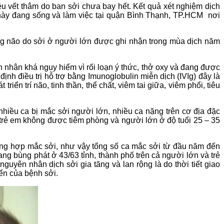
ều vết thâm do ban sởi chưa bay hết. Kết quả xét nghiệm dịch
n này đang sống và làm việc tại quận Bình Thạnh, TP.HCM nơi
g não do sởi ở người lớn được ghi nhận trong mùa dịch năm
nhân khá nguy hiểm vì rối loạn ý thức, thở oxy và đang được
nh điều trị hỗ trợ bằng Imunoglobulin miễn dịch (IVIg) đây là
iển trí não, tinh thần, thể chất, viêm tai giữa, viêm phổi, tiêu
hiều ca bị mắc sởi người lớn, nhiều ca nặng trên cơ địa đặc
 trẻ em không được tiêm phòng và người lớn ở độ tuổi 25 – 35
ường hợp mắc sởi, như vậy tổng số ca mắc sởi từ đầu năm đến
ng bùng phát ở 43/63 tỉnh, thành phố trên cả người lớn và trẻ
ên nhân dịch sởi gia tăng và lan rộng là do thời tiết giao
yển của bệnh sởi.