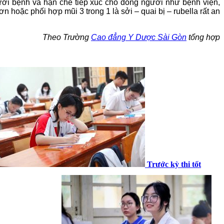
gười bệnh và hạn chế tiếp xúc chỗ đông người như bệnh viện,
 hoặc phối hợp mũi 3 trong 1 là sởi – quai bị – rubella rất an
Theo Trường
Cao đẳng Y Dược Sài Gòn
tổng hợp
Trước kỳ thi tốt