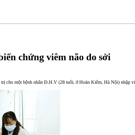
iến chứng viêm não do sởi
 trị cho một bệnh nhân Đ.H.V (28 tuổi, ở Hoàn Kiếm, Hà Nội) nhập việ