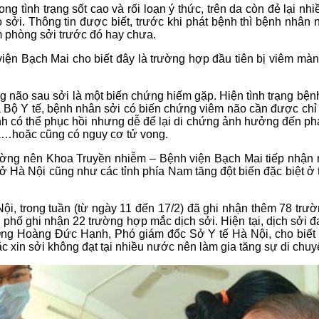
ình trạng sốt cao và rối loạn ý thức, trên da còn đẻ lại nhi
 sởi. Thông tin được biết, trước khi phát bệnh thì bệnh nhâ
m phòng sởi trước đó hay chưa.
n Bạch Mai cho biết đây là trường hợp đầu tiên bị viêm màn
o sau sởi là một biến chứng hiếm gặp. Hiện tình trạng bệnh 
 Bộ Y tế, bệnh nhân sởi có biến chứng viêm não cần được chỉ đị
nh có thể phục hồi nhưng dễ để lại di chứng ảnh hưởng đến phát tr
 loà…hoặc cũng có nguy cơ tử vong.
hường nên Khoa Truyền nhiễm – Bệnh viện Bạch Mai tiếp nhận n
 ở Hà Nội cũng như các tỉnh phía Nam tăng đột biến đặc biệt ở
ội, trong tuần (từ ngày 11 đến 17/2) đã ghi nhận thêm 78 tr
hố ghi nhận 22 trường hợp mắc dịch sởi. Hiện tại, dịch sởi đa
g Hoàng Đức Hạnh, Phó giám đốc Sở Y tế Hà Nội, cho biết nguy
ắc xin sởi không đạt tại nhiều nước nên làm gia tăng sự di chu