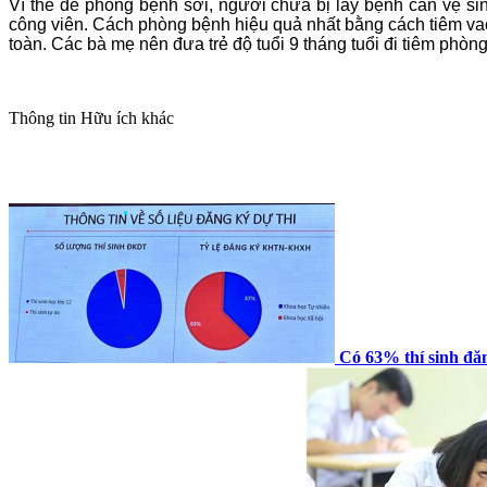
Vì thế để phòng bệnh sởi, người chưa bị lây bệnh cần vệ si
công viên. Cách phòng bệnh hiệu quả nhất bằng cách tiêm vacci
toàn. Các bà mẹ nên đưa trẻ độ tuổi 9 tháng tuổi đi tiêm phòng
Thông tin
Hữu ích khác
Có 63% thí sinh đăn