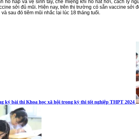
nh hô hấp và vệ sinh tay, che miệng khi ho hắt hơi, cách ly n
ne sởi đủ mũi. Hiện nay, trên thị trường có sẵn vaccine sởi đơn
 và sau đó tiêm mũi nhắc lại lúc 18 tháng tuổi.
g ký bài thi Khoa học xã hội trong kỳ thi tốt nghiệp THPT 2024