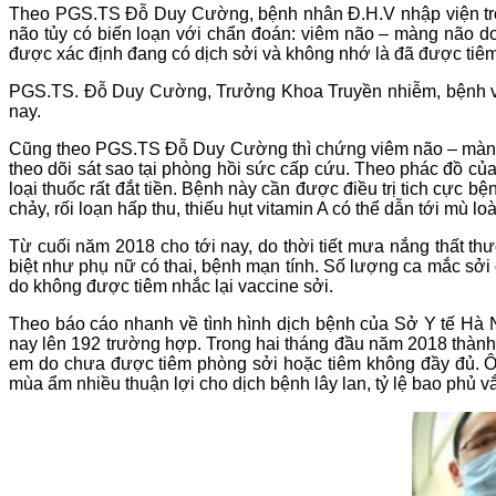
Theo PGS.TS Đỗ Duy Cường, bệnh nhân Đ.H.V nhập viện trong t
não tủy có biến loạn với chẩn đoán: viêm não – màng não do
được xác định đang có dịch sởi và không nhớ là đã được tiê
PGS.TS. Đỗ Duy Cường, Trưởng Khoa Truyền nhiễm, bệnh việ
nay.
Cũng theo PGS.TS Đỗ Duy Cường thì chứng viêm não – màng nã
theo dõi sát sao tại phòng hồi sức cấp cứu. Theo phác đồ của
loại thuốc rất đắt tiền. Bệnh này cần được điều trị tich cực bệ
chảy, rối loạn hấp thu, thiếu hụt vitamin A có thể dẫn tới mù
Từ cuối năm 2018 cho tới nay, do thời tiết mưa nắng thất t
biệt như phụ nữ có thai, bệnh mạn tính. Số lượng ca mắc sởi
do không được tiêm nhắc lại vaccine sởi.
Theo báo cáo nhanh về tình hình dịch bệnh của Sở Y tế Hà N
nay lên 192 trường hợp. Trong hai tháng đầu năm 2018 thành p
em do chưa được tiêm phòng sởi hoặc tiêm không đầy đủ. Ôn
mùa ẩm nhiều thuận lợi cho dịch bệnh lây lan, tỷ lệ bao phủ v