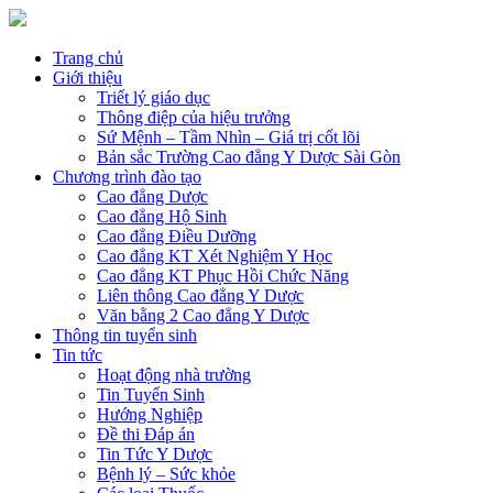
Trang chủ
Giới thiệu
Triết lý giáo dục
Thông điệp của hiệu trưởng
Sứ Mệnh – Tầm Nhìn – Giá trị cốt lõi
Bản sắc Trường Cao đẳng Y Dược Sài Gòn
Chương trình đào tạo
Cao đẳng Dược
Cao đẳng Hộ Sinh
Cao đẳng Điều Dưỡng
Cao đẳng KT Xét Nghiệm Y Học
Cao đẳng KT Phục Hồi Chức Năng
Liên thông Cao đẳng Y Dược
Văn bằng 2 Cao đẳng Y Dược
Thông tin tuyển sinh
Tin tức
Hoạt động nhà trường
Tin Tuyển Sinh
Hướng Nghiệp
Đề thi Đáp án
Tin Tức Y Dược
Bệnh lý – Sức khỏe