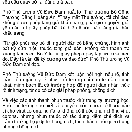
yêu cầu quay trở lại đúng giá bán.
Phó Thủ tướng Vũ Đức Đam ngắt lời Thứ trưởng Bộ Công
Thương Đặng Hoàng An: “Thay mặt Thủ tướng, tôi chỉ đạo,
không được phép tăng giá khẩu trang, phải giữ nguyên giá,
yêu cầu rút giấy phép bất kể hiệu thuốc nào tăng giá bán
khẩu trang.
“Từ giờ phút này trở đi, người dân có bằng chứng, hình ảnh
bất kỳ cửa hiệu thuốc tăng giá bán, không cần thanh tra
xuống làm việc, Bộ Y tế rút giấy phép ngay lập tức cửa hiệu
đó. Đây là vấn đề kỷ cương và đạo đức”, Phó Thủ tướng Vũ
Đức Đam chỉ đạo.
Phó Thủ tướng Vũ Đức Đam kết luận hội nghị nêu rõ, tinh
thần của ngành y tế như Thủ tướng chỉ đạo từ đầu, công
khai, minh bạch tất cả trường hợp để người dân nhận thức
rõ tình trạng, từ đó có các giải pháp phòng, chống dịch.
Về việc các tỉnh thành phun thuốc khử trùng tại trường học,
Phó Thủ tướng cho biết, về chuyên môn, chưa có thuốc nào
trị cho virut corona, nghĩa là không có thuốc phun chống virut
corona, nhưng phun thuốc có tác dụng kiềm chế dịch và
tránh trường hợp dịch chồng dịch, hình thành thói quen trong
phòng chống dịch.