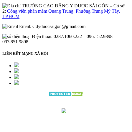
– Cơ sở
2:
Công viên phần mềm Quang Trung, Phường Trung Mỹ Tây,
TP.HCM
Email:
Cdyduocsaigon@gmail.com
Điện thoại: 0287.1060.222 – 096.152.9898 –
093.851.9898
LIÊN KẾT MẠNG XÃ HỘI
Đang gửi thông tin đăng ký vui lòng