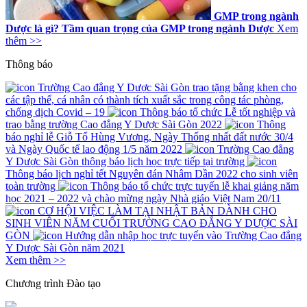
GMP trong ngành
Dược là gì? Tầm quan trọng của GMP trong ngành Dược
Xem
thêm >>
Thông báo
Trường Cao đẳng Y Dược Sài Gòn trao tặng bằng khen cho
các tập thể, cá nhân có thành tích xuất sắc trong công tác phòng,
chống dịch Covid – 19
Thông báo tổ chức Lễ tốt nghiệp và
trao bằng trường Cao đẳng Y Dược Sài Gòn 2022
Thông
báo nghỉ lễ Giỗ Tổ Hùng Vương, Ngày Thống nhất đất nước 30/4
và Ngày Quốc tế lao động 1/5 năm 2022
Trường Cao đẳng
Y Dược Sài Gòn thông báo lịch học trực tiếp tại trường
Thông báo lịch nghỉ tết Nguyên đán Nhâm Dần 2022 cho sinh viên
toàn trường
Thông báo tổ chức trực tuyến lễ khai giảng năm
học 2021 – 2022 và chào mừng ngày Nhà giáo Việt Nam 20/11
CƠ HỘI VIỆC LÀM TẠI NHẬT BẢN DÀNH CHO
SINH VIÊN NĂM CUỐI TRƯỜNG CAO ĐẲNG Y DƯỢC SÀI
GÒN
Hướng dẫn nhập học trực tuyến vào Trường Cao đẳng
Y Dược Sài Gòn năm 2021
Xem thêm >>
Chương trình
Đào tạo