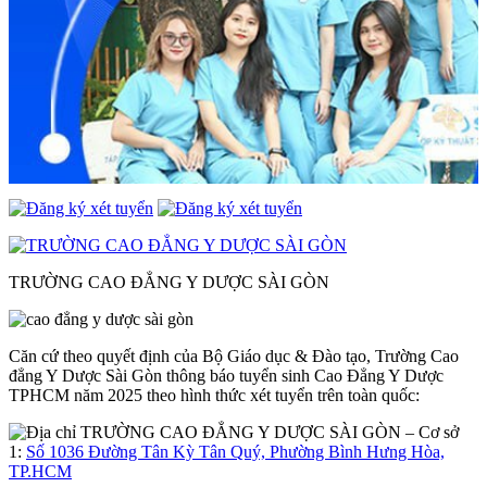
TRƯỜNG CAO ĐẲNG Y DƯỢC SÀI GÒN
Căn cứ theo quyết định của Bộ Giáo dục & Đào tạo, Trường Cao
đẳng Y Dược Sài Gòn thông báo tuyển sinh Cao Đẳng Y Dược
TPHCM năm 2025 theo hình thức xét tuyển trên toàn quốc:
– Cơ sở
1:
Số 1036 Đường Tân Kỳ Tân Quý, Phường Bình Hưng Hòa,
TP.HCM