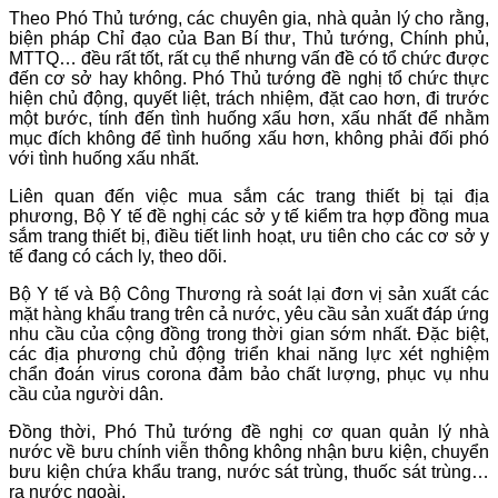
Theo Phó Thủ tướng, các chuyên gia, nhà quản lý cho rằng,
biện pháp Chỉ đạo của Ban Bí thư, Thủ tướng, Chính phủ,
MTTQ… đều rất tốt, rất cụ thể nhưng vấn đề có tổ chức được
đến cơ sở hay không. Phó Thủ tướng đề nghị tổ chức thực
hiện chủ động, quyết liệt, trách nhiệm, đặt cao hơn, đi trước
một bước, tính đến tình huống xấu hơn, xấu nhất để nhằm
mục đích không để tình huống xấu hơn, không phải đối phó
với tình huống xấu nhất.
Liên quan đến việc mua sắm các trang thiết bị tại địa
phương, Bộ Y tế đề nghị các sở y tế kiểm tra hợp đồng mua
sắm trang thiết bị, điều tiết linh hoạt, ưu tiên cho các cơ sở y
tế đang có cách ly, theo dõi.
Bộ Y tế và Bộ Công Thương rà soát lại đơn vị sản xuất các
mặt hàng khẩu trang trên cả nước, yêu cầu sản xuất đáp ứng
nhu cầu của cộng đồng trong thời gian sớm nhất. Đặc biệt,
các địa phương chủ động triển khai năng lực xét nghiệm
chẩn đoán virus corona đảm bảo chất lượng, phục vụ nhu
cầu của người dân.
Đồng thời, Phó Thủ tướng đề nghị cơ quan quản lý nhà
nước về bưu chính viễn thông không nhận bưu kiện, chuyển
bưu kiện chứa khẩu trang, nước sát trùng, thuốc sát trùng…
ra nước ngoài.