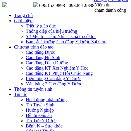
Niềm tin
096.152.9898 - 093.851.9898
chạm thành công !
Trang chủ
Giới thiệu
Triết lý giáo dục
Thông điệp của hiệu trưởng
Sứ Mệnh – Tầm Nhìn – Giá trị cốt lõi
Bản sắc Trường Cao đẳng Y Dược Sài Gòn
Chương trình đào tạo
Cao đẳng Dược
Cao đẳng Hộ Sinh
Cao đẳng Điều Dưỡng
Cao đẳng KT Xét Nghiệm Y Học
Cao đẳng KT Phục Hồi Chức Năng
Liên thông Cao đẳng Y Dược
Văn bằng 2 Cao đẳng Y Dược
Thông tin tuyển sinh
Tin tức
Hoạt động nhà trường
Tin Tuyển Sinh
Hướng Nghiệp
Đề thi Đáp án
Tin Tức Y Dược
Bệnh lý – Sức khỏe