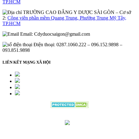
TP.HCM
– Cơ sở
2:
Công viên phần mềm Quang Trung, Phường Trung Mỹ Tây,
TP.HCM
Email:
Cdyduocsaigon@gmail.com
Điện thoại: 0287.1060.222 – 096.152.9898 –
093.851.9898
LIÊN KẾT MẠNG XÃ HỘI