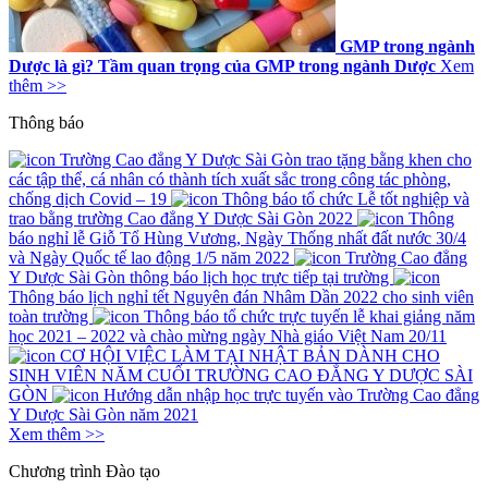
GMP trong ngành
Dược là gì? Tầm quan trọng của GMP trong ngành Dược
Xem
thêm >>
Thông báo
Trường Cao đẳng Y Dược Sài Gòn trao tặng bằng khen cho
các tập thể, cá nhân có thành tích xuất sắc trong công tác phòng,
chống dịch Covid – 19
Thông báo tổ chức Lễ tốt nghiệp và
trao bằng trường Cao đẳng Y Dược Sài Gòn 2022
Thông
báo nghỉ lễ Giỗ Tổ Hùng Vương, Ngày Thống nhất đất nước 30/4
và Ngày Quốc tế lao động 1/5 năm 2022
Trường Cao đẳng
Y Dược Sài Gòn thông báo lịch học trực tiếp tại trường
Thông báo lịch nghỉ tết Nguyên đán Nhâm Dần 2022 cho sinh viên
toàn trường
Thông báo tổ chức trực tuyến lễ khai giảng năm
học 2021 – 2022 và chào mừng ngày Nhà giáo Việt Nam 20/11
CƠ HỘI VIỆC LÀM TẠI NHẬT BẢN DÀNH CHO
SINH VIÊN NĂM CUỐI TRƯỜNG CAO ĐẲNG Y DƯỢC SÀI
GÒN
Hướng dẫn nhập học trực tuyến vào Trường Cao đẳng
Y Dược Sài Gòn năm 2021
Xem thêm >>
Chương trình
Đào tạo