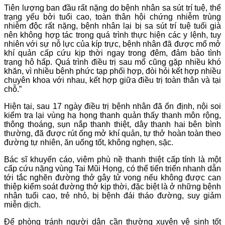
Tiên lượng ban đầu rất nặng do bệnh nhân sa sút trí tuệ, thể
trạng yếu bởi tuổi cao, toàn thân hội chứng nhiễm trùng
nhiễm độc rất nặng, bệnh nhân lại bị sa sút trí tuệ tuổi già
nên không hợp tác trong quá trình thực hiện các y lệnh, tuy
nhiên với sự nỗ lực của kíp trực, bệnh nhân đã được mổ mở
khí quản cấp cứu kịp thời ngay trong đêm, đảm bảo tình
trạng hô hấp. Quá trình điều trị sau mổ cũng gặp nhiều khó
khăn, vì nhiều bệnh phức tạp phối hợp, đòi hỏi kết hợp nhiều
chuyên khoa với nhau, kết hợp giữa điều trị toàn thân và tại
chỗ.”
Hiện tại, sau 17 ngày điều trị bệnh nhân đã ổn định, nội soi
kiểm tra lại vùng hạ họng thanh quản thấy thanh môn rộng,
thông thoáng, sụn nắp thanh thiệt, dây thanh hai bên bình
thường, đã được rút ống mở khí quản, tự thở hoàn toàn theo
đường tự nhiên, ăn uống tốt, không nghẹn, sặc.
Bác sĩ khuyến cáo, viêm phù nề thanh thiệt cấp tính là một
cấp cứu nặng vùng Tai Mũi Họng, có thể tiến triển nhanh dẫn
tới tắc nghẽn đường thở gây tử vong nếu không được can
thiệp kiểm soát đường thở kịp thời, đặc biệt là ở những bệnh
nhân tuổi cao, trẻ nhỏ, bị bệnh đái tháo đường, suy giảm
miễn dịch.
Để phòng tránh người dân cần thường xuyên vệ sinh tốt