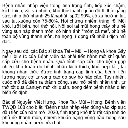
Bệnh nhân nhập viện trong tình trạng tỉnh, tiếp xúc chậm,
kích thích, vật vã nhiều, khó thở thanh quản độ II, thở gắng
sức, nhịp thở nhanh 25 lần/phút, sp02 90%, có xu hướng tụt,
sau tụt xuống còn 75-80%. Hội chứng nhiễm trùng rõ: Môi
khô, lưỡi bẩn, hơi thở hôi. Nội soi tai mũi họng thấy phù nề
vùng sụn nắp thanh môn, có hình ảnh “mõm cá mè”, phù nề
toàn bộ vùng thanh môn, hạ họng ứ đọng rất nhiều dịch mủ
đặc.
Ngay sau đó, các Bác sĩ khoa Tai – Mũi – Họng và khoa Gây
mê Hồi sức của Bệnh viện đã phải tiến hành mở khí quản
cấp cứu cho bệnh nhân. Quá trình cấp cứu cho bệnh gặp
nhiều khó khăn do bệnh nhân kích thích, khó hợp tác, lại
không nhận thức được tình trạng cấp tính của bệnh, tiên
lượng nguy cơ tử vong cao do suy hô hấp cấp. Tuy nhiên,
cuộc mổ đã diễn ra thành công, sau mổ bệnh nhân tỉnh, tự
thở tốt qua Canuyn mở khí quản, trong đêm bệnh nhân diễn
biến ổn định.
Bác sĩ Nguyễn Việt Hưng, Khoa Tai- Mũi – Họng, Bệnh viện
TWQĐ 108 cho biết: “Bệnh nhân nhập viện đúng vào kíp trực
đầu tiên của năm mới 2020, tình trạng khó thở rất cấp tính do
phù nề thanh môn, nhiễm khuẩn nặng vùng hầu họng sau
khi uống nhầm nước rửa bát.