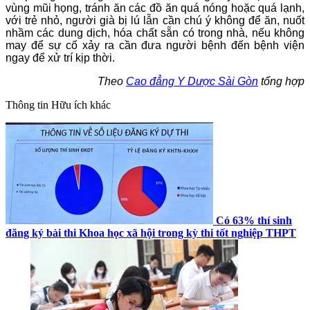
vùng mũi họng, tránh ăn các đồ ăn quá nóng hoặc quá lạnh,
với trẻ nhỏ, người già bị lú lẫn cần chú ý không để ăn, nuốt
nhầm các dung dịch, hóa chất sẵn có trong nhà, nếu không
may để sự cố xảy ra cần đưa người bệnh đến bệnh viện
ngay để xử trí kịp thời.
Theo
Cao đẳng Y Dược Sài Gòn
tổng hợp
Thông tin
Hữu ích khác
Có 63% thí sinh
đăng ký bài thi Khoa học xã hội trong kỳ thi tốt nghiệp THPT