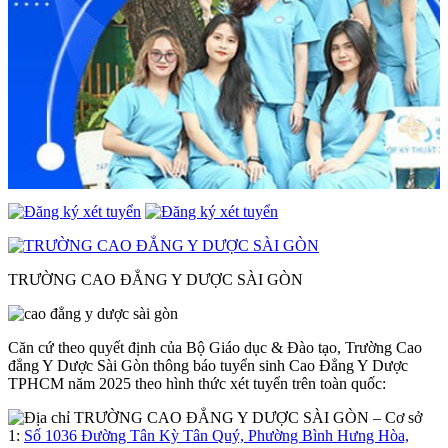
TRƯỜNG CAO ĐẲNG Y DƯỢC SÀI GÒN
Căn cứ theo quyết định của Bộ Giáo dục & Đào tạo, Trường Cao
đẳng Y Dược Sài Gòn thông báo tuyển sinh Cao Đẳng Y Dược
TPHCM năm 2025 theo hình thức xét tuyển trên toàn quốc:
– Cơ sở
1:
Số 1036 Đường Tân Kỳ Tân Quý, Phường Bình Hưng Hòa,