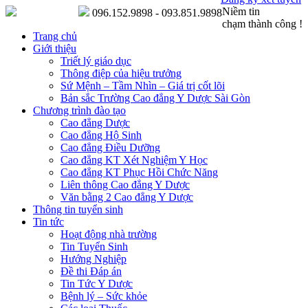
Niềm tin
096.152.9898 - 093.851.9898
chạm thành công !
Trang chủ
Giới thiệu
Triết lý giáo dục
Thông điệp của hiệu trưởng
Sứ Mệnh – Tầm Nhìn – Giá trị cốt lõi
Bản sắc Trường Cao đẳng Y Dược Sài Gòn
Chương trình đào tạo
Cao đẳng Dược
Cao đẳng Hộ Sinh
Cao đẳng Điều Dưỡng
Cao đẳng KT Xét Nghiệm Y Học
Cao đẳng KT Phục Hồi Chức Năng
Liên thông Cao đẳng Y Dược
Văn bằng 2 Cao đẳng Y Dược
Thông tin tuyển sinh
Tin tức
Hoạt động nhà trường
Tin Tuyển Sinh
Hướng Nghiệp
Đề thi Đáp án
Tin Tức Y Dược
Bệnh lý – Sức khỏe