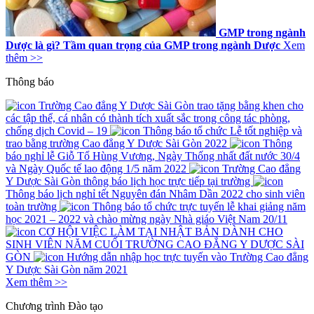
GMP trong ngành
Dược là gì? Tầm quan trọng của GMP trong ngành Dược
Xem
thêm >>
Thông báo
Trường Cao đẳng Y Dược Sài Gòn trao tặng bằng khen cho
các tập thể, cá nhân có thành tích xuất sắc trong công tác phòng,
chống dịch Covid – 19
Thông báo tổ chức Lễ tốt nghiệp và
trao bằng trường Cao đẳng Y Dược Sài Gòn 2022
Thông
báo nghỉ lễ Giỗ Tổ Hùng Vương, Ngày Thống nhất đất nước 30/4
và Ngày Quốc tế lao động 1/5 năm 2022
Trường Cao đẳng
Y Dược Sài Gòn thông báo lịch học trực tiếp tại trường
Thông báo lịch nghỉ tết Nguyên đán Nhâm Dần 2022 cho sinh viên
toàn trường
Thông báo tổ chức trực tuyến lễ khai giảng năm
học 2021 – 2022 và chào mừng ngày Nhà giáo Việt Nam 20/11
CƠ HỘI VIỆC LÀM TẠI NHẬT BẢN DÀNH CHO
SINH VIÊN NĂM CUỐI TRƯỜNG CAO ĐẲNG Y DƯỢC SÀI
GÒN
Hướng dẫn nhập học trực tuyến vào Trường Cao đẳng
Y Dược Sài Gòn năm 2021
Xem thêm >>
Chương trình
Đào tạo