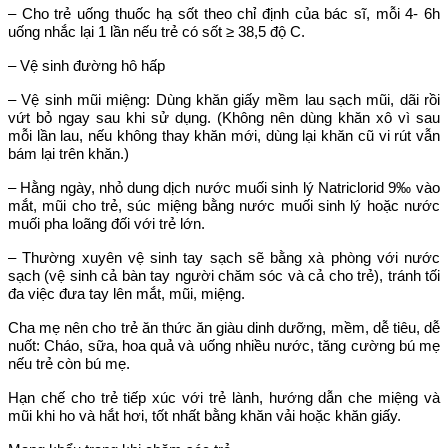
– Cho trẻ uống thuốc hạ sốt theo chỉ định của bác sĩ, mỗi 4- 6h
uống nhắc lại 1 lần nếu trẻ có sốt ≥ 38,5 độ C.
– Vệ sinh đường hô hấp
– Vệ sinh mũi miệng: Dùng khăn giấy mềm lau sạch mũi, dãi rồi
vứt bỏ ngay sau khi sử dụng. (Không nên dùng khăn xô vì sau
mỗi lần lau, nếu không thay khăn mới, dùng lại khăn cũ vi rút vẫn
bám lại trên khăn.)
– Hằng ngày, nhỏ dung dịch nước muối sinh lý Natriclorid 9‰ vào
mắt, mũi cho trẻ, súc miệng bằng nước muối sinh lý hoặc nước
muối pha loãng đối với trẻ lớn.
– Thường xuyên vệ sinh tay sạch sẽ bằng xà phòng với nước
sạch (vệ sinh cả bàn tay người chăm sóc và cả cho trẻ), tránh tối
đa việc đưa tay lên mắt, mũi, miệng.
Cha mẹ nên cho trẻ ăn thức ăn giàu dinh dưỡng, mềm, dễ tiêu, dễ
nuốt: Cháo, sữa, hoa quả và uống nhiều nước, tăng cường bú mẹ
nếu trẻ còn bú mẹ.
Hạn chế cho trẻ tiếp xúc với trẻ lành, hướng dẫn che miệng và
mũi khi ho và hắt hơi, tốt nhất bằng khăn vải hoặc khăn giấy.