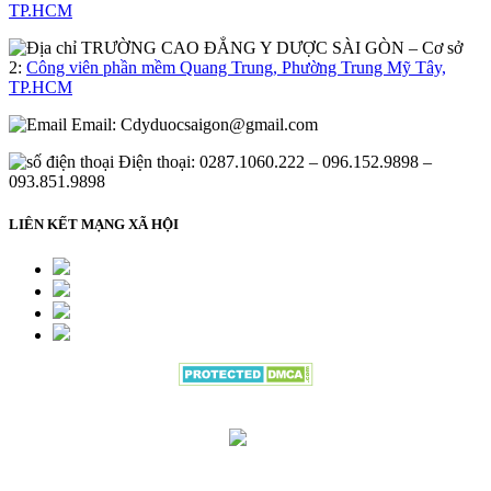
TP.HCM
– Cơ sở
2:
Công viên phần mềm Quang Trung, Phường Trung Mỹ Tây,
TP.HCM
Email:
Cdyduocsaigon@gmail.com
Điện thoại: 0287.1060.222 – 096.152.9898 –
093.851.9898
LIÊN KẾT MẠNG XÃ HỘI