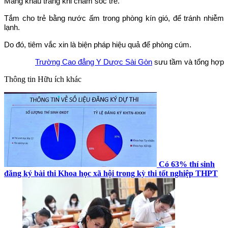
Mang khẩu trang khi chăm sóc trẻ.
Tắm cho trẻ bằng nước ấm trong phòng kín gió, để tránh nhiễm
lạnh.
Do đó, tiêm vắc xin là biện pháp hiệu quả để phòng cúm.
Trường Cao đẳng Y Dược Sài Gòn
sưu tầm và tổng hợp
Thông tin
Hữu ích khác
Có 63% thí sinh
đăng ký bài thi Khoa học xã hội trong kỳ thi tốt nghiệp THPT