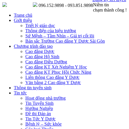
Niềm tin
096.152.9898 - 093.851.9898
chạm thành công !
Trang chủ
Giới thiệu
Triết lý giáo dục
Thông điệp của hiệu trưởng
Sứ Mệnh – Tầm Nhìn – Giá trị cốt lõi
Bản sắc Trường Cao đẳng Y Dược Sài Gòn
Chương trình đào tạo
Cao đẳng Dược
Cao đẳng Hộ Sinh
Cao đẳng Điều Dưỡng
Cao đẳng KT Xét Nghiệm Y Học
Cao đẳng KT Phục Hồi Chức Năng
Liên thông Cao đẳng Y Dược
Văn bằng 2 Cao đẳng Y Dược
Thông tin tuyển sinh
Tin tức
Hoạt động nhà trường
Tin Tuyển Sinh
Hướng Nghiệp
Đề thi Đáp án
Tin Tức Y Dược
Bệnh lý – Sức khỏe