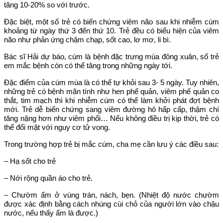
tăng 10-20% so với trước.
Đặc biệt, một số trẻ có biến chứng viêm não sau khi nhiễm cúm
khoảng từ ngày thứ 3 đến thứ 10. Trẻ đều có biểu hiện của viêm
não như phản ứng chậm chạp, sốt cao, lơ mơ, li bì.
Bác sĩ Hải dự báo, cúm là bệnh đặc trưng mùa đông xuân, số trẻ
em mắc bệnh còn có thể tăng trong những ngày tới.
Đặc điểm của cúm mùa là có thể tự khỏi sau 3- 5 ngày. Tuy nhiên,
những trẻ có bệnh mãn tính như hen phế quản, viêm phế quản co
thắt, tim mạch thì khi nhiễm cúm có thể làm khởi phát đợt bệnh
mới. Trẻ dễ biến chứng sang viêm đường hô hấp cấp, thậm chí
tăng nặng hơn như viêm phổi… Nếu không điều trị kịp thời, trẻ có
thể đối mặt với nguy cơ tử vong.
Trong trường hợp trẻ bị mắc cúm, cha mẹ cần lưu ý các điều sau:
– Hạ sốt cho trẻ
– Nới rộng quần áo cho trẻ.
– Chườm ấm ở vùng trán, nách, bẹn. (Nhiệt độ nước chườm
được xác định bằng cách nhúng cùi chỏ của người lớn vào chậu
nước, nếu thấy ấm là được.)