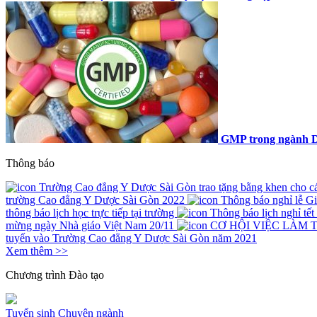
GMP trong ngành D
Thông báo
Trường Cao đẳng Y Dược Sài Gòn trao tặng bằng khen cho các 
trường Cao đẳng Y Dược Sài Gòn 2022
Thông báo nghỉ lễ G
thông báo lịch học trực tiếp tại trường
Thông báo lịch nghỉ tế
mừng ngày Nhà giáo Việt Nam 20/11
CƠ HỘI VIỆC LÀM 
tuyến vào Trường Cao đẳng Y Dược Sài Gòn năm 2021
Xem thêm >>
Chương trình
Đào tạo
Tuyển sinh
Chuyên ngành