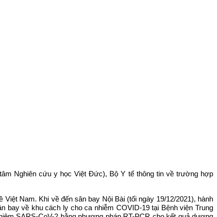
tâm Nghiên cứu y học Việt Đức), Bộ Y tế thông tin về trường hợp
Việt Nam. Khi về đến sân bay Nội Bài (tối ngày 19/12/2021), hành
n bay về khu cách ly cho ca nhiễm COVID-19 tại Bệnh viện Trung
ét nghiệm SARS-CoV-2 bằng phương pháp RT-PCR cho kết quả dương