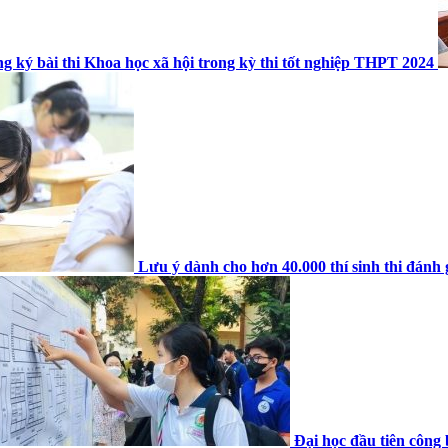
g ký bài thi Khoa học xã hội trong kỳ thi tốt nghiệp THPT 2024
Lưu ý dành cho hơn 40.000 thí sinh thi đánh 
Đại học đầu tiên công 