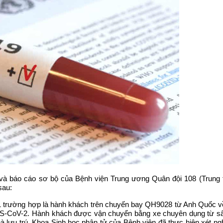
 và báo cáo sơ bộ của Bệnh viện Trung ương Quân đội 108 (Trung 
sau:
 trường hợp là hành khách trên chuyến bay QH9028 từ Anh Quốc về 
ARS-CoV-2. Hành khách được vận chuyển bằng xe chuyên dụng từ sâ
 nhà lưu trú. Khoa Sinh học phân tử của Bệnh viện đã thực hiện x