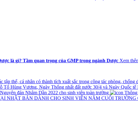
ược là gì? Tầm quan trọng của GMP trong ngành Dược
Xem thê
tập thể, cá nhân có thành tích xuất sắc trong công tác phòng, chống
iỗ Tổ Hùng Vương, Ngày Thống nhất đất nước 30/4 và Ngày Quốc tế 
t Nguyên đán Nhâm Dần 2022 cho sinh viên toàn trường
Thông ba
TẠI NHẬT BẢN DÀNH CHO SINH VIÊN NĂM CUỐI TRƯỜNG