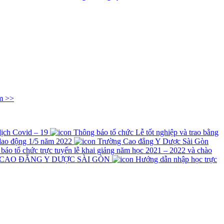
m >>
 dịch Covid – 19
Thông báo tổ chức Lễ tốt nghiệp và trao bằng
lao động 1/5 năm 2022
Trường Cao đẳng Y Dược Sài Gòn
́o tổ chức trực tuyến lễ khai giảng năm học 2021 – 2022 và chào
 CAO ĐẲNG Y DƯỢC SÀI GÒN
Hướng dẫn nhập học trực