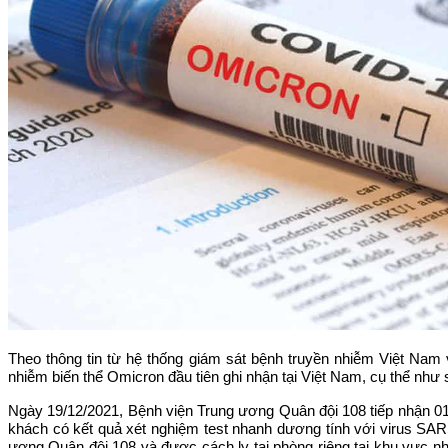
Theo thông tin từ hệ thống giám sát bệnh truyền nhiễm Việt Nam
nhiễm biến thể Omicron đầu tiên ghi nhận tại Việt Nam, cụ thể như 
Ngày 19/12/2021, Bệnh viện Trung ương Quân đội 108 tiếp nhận 01
khách có kết quả xét nghiệm test nhanh dương tính với virus S
ương Quân đội 108 và được cách ly tại phòng riêng tại khu vực