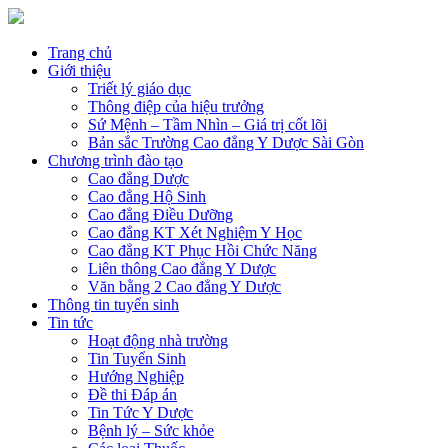
Trang chủ
Giới thiệu
Triết lý giáo dục
Thông điệp của hiệu trưởng
Sứ Mệnh – Tầm Nhìn – Giá trị cốt lõi
Bản sắc Trường Cao đẳng Y Dược Sài Gòn
Chương trình đào tạo
Cao đẳng Dược
Cao đẳng Hộ Sinh
Cao đẳng Điều Dưỡng
Cao đẳng KT Xét Nghiệm Y Học
Cao đẳng KT Phục Hồi Chức Năng
Liên thông Cao đẳng Y Dược
Văn bằng 2 Cao đẳng Y Dược
Thông tin tuyển sinh
Tin tức
Hoạt động nhà trường
Tin Tuyển Sinh
Hướng Nghiệp
Đề thi Đáp án
Tin Tức Y Dược
Bệnh lý – Sức khỏe