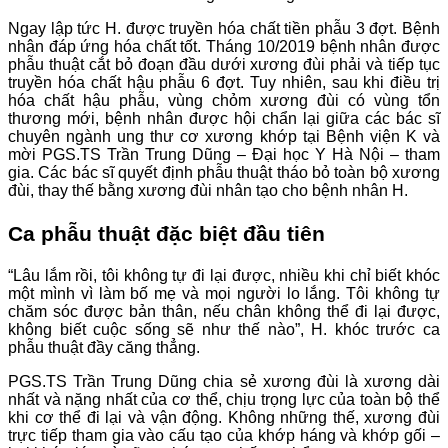
Ngay lập tức H. được truyền hóa chất tiền phẫu 3 đợt. Bệnh
nhân đáp ứng hóa chất tốt. Tháng 10/2019 bệnh nhân được
phẫu thuật cắt bỏ đoạn đầu dưới xương đùi phải và tiếp tục
truyền hóa chất hậu phẫu 6 đợt. Tuy nhiên, sau khi điều trị
hóa chất hậu phẫu, vùng chỏm xương đùi có vùng tổn
thương mới, bệnh nhân được hội chẩn lại giữa các bác sĩ
chuyên ngành ung thư cơ xương khớp tại Bệnh viện K và
mời PGS.TS Trần Trung Dũng – Đại học Y Hà Nội – tham
gia. Các bác sĩ quyết định phẫu thuật tháo bỏ toàn bộ xương
đùi, thay thế bằng xương đùi nhân tạo cho bệnh nhân H.
Ca phẫu thuật đặc biệt đầu tiên
“Lâu lắm rồi, tôi không tự đi lại được, nhiều khi chỉ biết khóc
một mình vì làm bố mẹ và mọi người lo lắng. Tôi không tự
chăm sóc được bản thân, nếu chân không thể đi lại được,
không biết cuộc sống sẽ như thế nào”, H. khóc trước ca
phẫu thuật đầy căng thẳng.
PGS.TS Trần Trung Dũng chia sẻ xương đùi là xương dài
nhất và nặng nhất của cơ thể, chịu trọng lực của toàn bộ thể
khi cơ thể đi lại và vận động. Không những thế, xương đùi
trực tiếp tham gia vào cấu tạo của khớp háng và khớp gối –