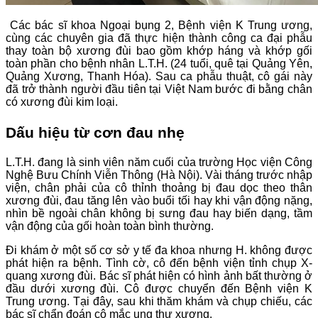
Các bác sĩ khoa Ngoại bụng 2, Bệnh viện K Trung ương,
cùng các chuyên gia đã thực hiện thành công ca đại phẫu
thay toàn bộ xương đùi bao gồm khớp háng và khớp gối
toàn phần cho bệnh nhân L.T.H. (24 tuổi, quê tại Quảng Yên,
Quảng Xương, Thanh Hóa). Sau ca phẫu thuật, cô gái này
đã trở thành người đầu tiên tại Việt Nam bước đi bằng chân
có xương đùi kim loại.
Dấu hiệu từ cơn đau nhẹ
L.T.H. đang là sinh viên năm cuối của trường Học viện Công
Nghệ Bưu Chính Viễn Thông (Hà Nội). Vài tháng trước nhập
viện, chân phải của cô thỉnh thoảng bị đau dọc theo thân
xương đùi, đau tăng lên vào buổi tối hay khi vận động nặng,
nhìn bề ngoài chân không bị sưng đau hay biến dạng, tầm
vận động của gối hoàn toàn bình thường.
Đi khám ở một số cơ sở y tế đa khoa nhưng H. không được
phát hiện ra bệnh. Tình cờ, cô đến bệnh viện tỉnh chụp X-
quang xương đùi. Bác sĩ phát hiện có hình ảnh bất thường ở
đầu dưới xương đùi. Cô được chuyển đến Bệnh viện K
Trung ương. Tại đây, sau khi thăm khám và chụp chiếu, các
bác sĩ chẩn đoán cô mắc ung thư xương.