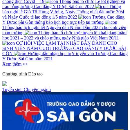
chống dịch Covid – 19
Thông báo tổ chức Lễ tốt nghiệp và
trao bằng trường Cao đẳng Y Dược Sài Gòn 2022
Thông
báo nghỉ lễ Giỗ Tổ Hùng Vương, Ngày Thống nhất đất nước 30/4
và Ngày Quốc tế lao động 1/5 năm 2022
Trường Cao đẳng
Y Dược Sài Gòn thông báo lịch học trực tiếp tại trường
Thông báo lịch nghỉ tết Nguyên đán Nhâm Dần 2022 cho sinh viên
toàn trường
Thông báo tổ chức trực tuyến lễ khai giảng năm
học 2021 – 2022 và chào mừng ngày Nhà giáo Việt Nam 20/11
CƠ HỘI VIỆC LÀM TẠI NHẬT BẢN DÀNH CHO
SINH VIÊN NĂM CUỐI TRƯỜNG CAO ĐẲNG Y DƯỢC SÀI
GÒN
Hướng dẫn nhập học trực tuyến vào Trường Cao đẳng
Y Dược Sài Gòn năm 2021
Xem thêm >>
Chương trình
Đào tạo
Tuyển sinh
Chuyên ngành