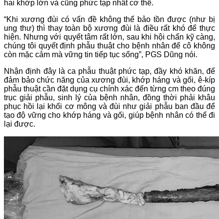
hai khớp lớn và cũng phức tạp nhất cơ thể.
“Khi xương đùi có vấn đề không thể bảo tồn được (như bị
ung thư) thì thay toàn bộ xương đùi là điều rất khó để thực
hiện. Nhưng với quyết tâm rất lớn, sau khi hội chẩn kỹ càng,
chúng tôi quyết định phẫu thuật cho bệnh nhân để cô không
còn mặc cảm mà vững tin tiếp tục sống”, PGS Dũng nói.
Nhận định đây là ca phẫu thuật phức tạp, đầy khó khăn, để
đảm bảo chức năng của xương đùi, khớp háng và gối, ê-kíp
phẫu thuật cần đặt dụng cụ chính xác đến từng cm theo đúng
trục giải phẫu, sinh lý của bệnh nhân, đồng thời phải khâu
phục hồi lại khối cơ mông và đùi như giải phẫu ban đầu để
tạo độ vững cho khớp háng và gối, giúp bệnh nhân có thể đi
lại được.