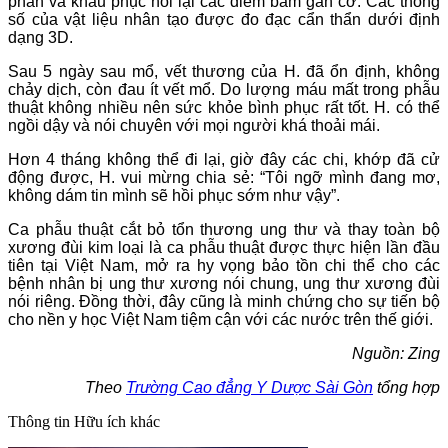
phần và khâu phục hồi lại các điểm bám gân cơ. Các thông
số của vật liệu nhân tạo được đo đạc cẩn thẩn dưới định
dạng 3D.
Sau 5 ngày sau mổ, vết thương của H. đã ổn định, không
chảy dịch, còn đau ít vết mổ. Do lượng máu mất trong phẫu
thuật không nhiều nên sức khỏe bình phục rất tốt. H. có thể
ngồi dậy và nói chuyên với mọi người khá thoải mái.
Hơn 4 tháng không thể đi lại, giờ đây các chi, khớp đã cử
động được, H. vui mừng chia sẻ: “Tôi ngỡ mình đang mơ,
không dám tin mình sẽ hồi phục sớm như vậy”.
Ca phẫu thuật cắt bỏ tổn thương ung thư và thay toàn bộ
xương đùi kim loại là ca phẫu thuật được thực hiện lần đầu
tiên tại Việt Nam, mở ra hy vọng bảo tồn chi thể cho các
bệnh nhân bị ung thư xương nói chung, ung thư xương đùi
nói riêng. Đồng thời, đây cũng là minh chứng cho sự tiến bộ
cho nền y học Việt Nam tiệm cận với các nước trên thế giới.
Nguồn: Zing
Theo
Trường Cao đẳng Y Dược Sài Gòn
tổng hợp
Thông tin
Hữu ích khác