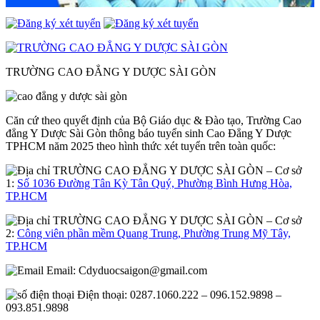
TRƯỜNG CAO ĐẲNG Y DƯỢC SÀI GÒN
Căn cứ theo quyết định của Bộ Giáo dục & Đào tạo, Trường Cao
đẳng Y Dược Sài Gòn thông báo tuyển sinh Cao Đẳng Y Dược
TPHCM năm 2025 theo hình thức xét tuyển trên toàn quốc:
– Cơ sở
1:
Số 1036 Đường Tân Kỳ Tân Quý, Phường Bình Hưng Hòa,
TP.HCM
– Cơ sở
2:
Công viên phần mềm Quang Trung, Phường Trung Mỹ Tây,
TP.HCM
Email:
Cdyduocsaigon@gmail.com
Điện thoại: 0287.1060.222 – 096.152.9898 –
093.851.9898