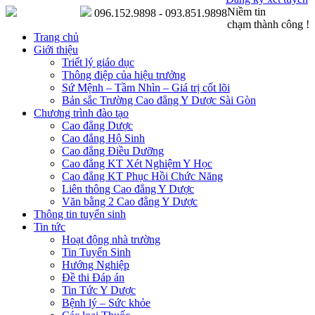
Niềm tin
096.152.9898 - 093.851.9898
chạm thành công !
Trang chủ
Giới thiệu
Triết lý giáo dục
Thông điệp của hiệu trưởng
Sứ Mệnh – Tầm Nhìn – Giá trị cốt lõi
Bản sắc Trường Cao đẳng Y Dược Sài Gòn
Chương trình đào tạo
Cao đẳng Dược
Cao đẳng Hộ Sinh
Cao đẳng Điều Dưỡng
Cao đẳng KT Xét Nghiệm Y Học
Cao đẳng KT Phục Hồi Chức Năng
Liên thông Cao đẳng Y Dược
Văn bằng 2 Cao đẳng Y Dược
Thông tin tuyển sinh
Tin tức
Hoạt động nhà trường
Tin Tuyển Sinh
Hướng Nghiệp
Đề thi Đáp án
Tin Tức Y Dược
Bệnh lý – Sức khỏe