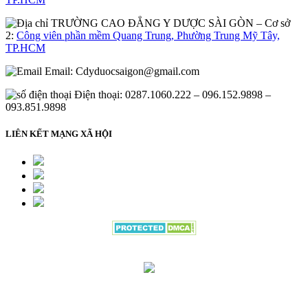
– Cơ sở
2:
Công viên phần mềm Quang Trung, Phường Trung Mỹ Tây,
TP.HCM
Email:
Cdyduocsaigon@gmail.com
Điện thoại: 0287.1060.222 – 096.152.9898 –
093.851.9898
LIÊN KẾT MẠNG XÃ HỘI
Đang gửi thông tin đăng ký vui lòng