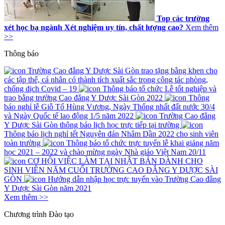
Top các trường
xét học bạ ngành Xét nghiệm uy tín, chất lượng cao?
Xem thêm
>>
Thông báo
Trường Cao đẳng Y Dược Sài Gòn trao tặng bằng khen cho
các tập thể, cá nhân có thành tích xuất sắc trong công tác phòng,
chống dịch Covid – 19
Thông báo tổ chức Lễ tốt nghiệp và
trao bằng trường Cao đẳng Y Dược Sài Gòn 2022
Thông
báo nghỉ lễ Giỗ Tổ Hùng Vương, Ngày Thống nhất đất nước 30/4
và Ngày Quốc tế lao động 1/5 năm 2022
Trường Cao đẳng
Y Dược Sài Gòn thông báo lịch học trực tiếp tại trường
Thông báo lịch nghỉ tết Nguyên đán Nhâm Dần 2022 cho sinh viên
toàn trường
Thông báo tổ chức trực tuyến lễ khai giảng năm
học 2021 – 2022 và chào mừng ngày Nhà giáo Việt Nam 20/11
CƠ HỘI VIỆC LÀM TẠI NHẬT BẢN DÀNH CHO
SINH VIÊN NĂM CUỐI TRƯỜNG CAO ĐẲNG Y DƯỢC SÀI
GÒN
Hướng dẫn nhập học trực tuyến vào Trường Cao đẳng
Y Dược Sài Gòn năm 2021
Xem thêm >>
Chương trình
Đào tạo