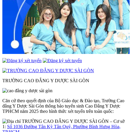
TRƯỜNG CAO ĐẲNG Y DƯỢC SÀI GÒN
Căn cứ theo quyết định của Bộ Giáo dục & Đào tạo, Trường Cao
đẳng Y Dược Sài Gòn thông báo tuyển sinh Cao Đẳng Y Dược
TPHCM năm 2025 theo hình thức xét tuyển trên toàn quốc:
– Cơ sở
1:
Số 1036 Đường Tân Kỳ Tân Quý, Phường Bình Hưng Hòa,
TP.HCM