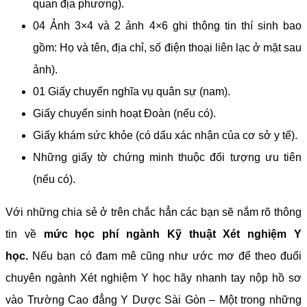
quan địa phương).
04 Ảnh 3×4 và 2 ảnh 4×6 ghi thông tin thí sinh bao
gồm: Họ và tên, địa chỉ, số điện thoại liên lạc ở mặt sau
ảnh).
01 Giấy chuyển nghĩa vụ quân sự (nam).
Giấy chuyển sinh hoạt Đoàn (nếu có).
Giấy khám sức khỏe (có dấu xác nhận của cơ sở y tế).
Những giấy tờ chứng minh thuộc đối tượng ưu tiên
(nếu có).
Với những chia sẻ ở trên chắc hẳn các bạn sẽ nắm rõ thông
tin về
mức học phí ngành Kỹ thuật Xét nghiệm Y
học.
Nếu bạn có đam mê cũng như ước mơ để theo đuổi
chuyên ngành Xét nghiệm Y học hãy nhanh tay nộp hồ sơ
vào Trường Cao đẳng Y Dược Sài Gòn – Một trong những