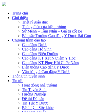
Trang chủ
Giới thiệu
Triết lý giáo dục
Thông điệp của hiệu trưởng
Sứ Mệnh – Tầm Nhìn – Giá trị cốt lõi
Bản sắc Trường Cao đẳng Y Dược Sài Gòn
Chương trình đào tạo
Cao đẳng Dược
Cao đẳng Hộ Sinh
Cao đẳng Điều Dưỡng
Cao đẳng KT Xét Nghiệm Y Học
Cao đẳng KT Phục Hồi Chức Năng
Liên thông Cao đẳng Y Dược
Văn bằng 2 Cao đẳng Y Dược
Thông tin tuyển sinh
Tin tức
Hoạt động nhà trường
Tin Tuyển Sinh
Hướng Nghiệp
Đề thi Đáp án
Tin Tức Y Dược
Bệnh lý – Sức khỏe