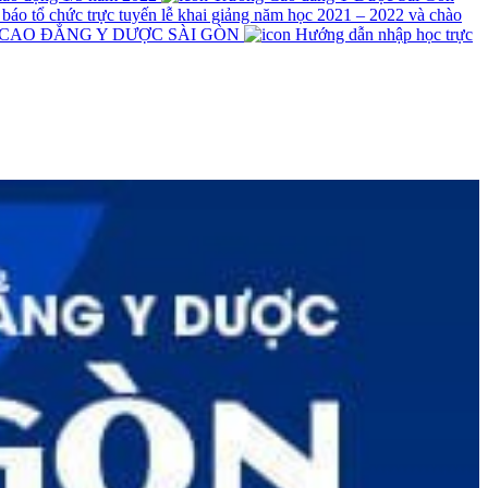
́o tổ chức trực tuyến lễ khai giảng năm học 2021 – 2022 và chào
 CAO ĐẲNG Y DƯỢC SÀI GÒN
Hướng dẫn nhập học trực