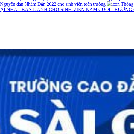
t Nguyên đán Nhâm Dần 2022 cho sinh viên toàn trường
Thông ba
TẠI NHẬT BẢN DÀNH CHO SINH VIÊN NĂM CUỐI TRƯỜNG