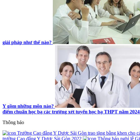
giải pháp như thế nào?
Y gồm những môn nào?
điểm chuẩn học bạ các trường xét tuyển học bạ THPT năm 2024
Thông báo
Trường Cao đẳng Y Dược Sài Gòn trao tặng bằng khen cho các 
trường Cao đẳng Y Dược Sài Gòn 2022
Thông báo nghỉ lễ G