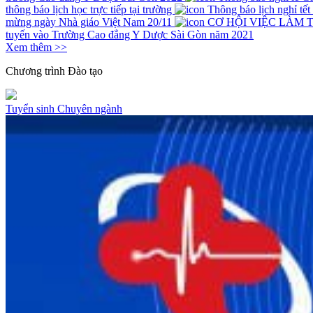
thông báo lịch học trực tiếp tại trường
Thông báo lịch nghỉ tế
mừng ngày Nhà giáo Việt Nam 20/11
CƠ HỘI VIỆC LÀM 
tuyến vào Trường Cao đẳng Y Dược Sài Gòn năm 2021
Xem thêm >>
Chương trình
Đào tạo
Tuyển sinh
Chuyên ngành