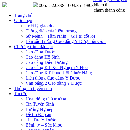
Niềm tin
096.152.9898 - 093.851.9898
chạm thành công !
Trang chủ
Giới thiệu
Triết lý giáo dục
Thông điệp của hiệu trưởng
Sứ Mệnh – Tầm Nhìn – Giá trị cốt lõi
Bản sắc Trường Cao đẳng Y Dược Sài Gòn
Chương trình đào tạo
Cao đẳng Dược
Cao đẳng Hộ Sinh
Cao đẳng Điều Dưỡng
Cao đẳng KT Xét Nghiệm Y Học
Cao đẳng KT Phục Hồi Chức Năng
Liên thông Cao đẳng Y Dược
Văn bằng 2 Cao đẳng Y Dược
Thông tin tuyển sinh
Tin tức
Hoạt động nhà trường
Tin Tuyển Sinh
Hướng Nghiệp
Đề thi Đáp án
Tin Tức Y Dược
Bệnh lý – Sức khỏe