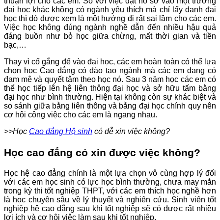
thuận lợi cho các em. So với việc đặt hồ sơ vào một trường
đại học khác không có ngành yêu thích mà chỉ lấy danh đại
học thì đó được xem là một hướng đi rất sai lầm cho các em.
Việc học không đúng ngành nghề dẫn đến nhiều hậu quả
đáng buồn như bỏ học giữa chừng, mất thời gian và tiền
bạc,…
Thay vì cố gắng để vào đại học, các em hoàn toàn có thể lựa
chọn học Cao đẳng có đào tạo ngành mà các em đang có
đam mê và quyết tâm theo học nó. Sau 3 năm học các em có
thể học tiếp lên hệ liên thông đại học và sở hữu tấm bằng
đại học như bình thường. Hiện tại không còn sự khác biệt và
so sánh giữa bằng liên thông và bằng đại học chính quy nên
cơ hội công việc cho các em là ngang nhau.
>>Học
Cao đẳng Hộ sinh
có dễ xin việc không?
Học cao đẳng có xin được việc không?
Học hệ cao đẳng chính là một lựa chọn vô cùng hợp lý đối
với các em học sinh có lực học bình thường, chưa may mắn
trong kỳ thi tốt nghiệp THPT, với các em thích học nghề hơn
là học chuyên sâu về lý thuyết và nghiên cứu. Sinh viên tốt
nghiệp hệ cao đẳng sau khi tốt nghiệp sẽ có được rất nhiều
lợi ích và cơ hội việc làm sau khi tốt nghiệp.