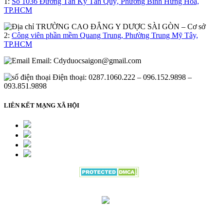
1:
Số 1036 Đường Tân Kỳ Tân Quý, Phường Bình Hưng Hòa,
TP.HCM
– Cơ sở
2:
Công viên phần mềm Quang Trung, Phường Trung Mỹ Tây,
TP.HCM
Email:
Cdyduocsaigon@gmail.com
Điện thoại: 0287.1060.222 – 096.152.9898 –
093.851.9898
LIÊN KẾT MẠNG XÃ HỘI