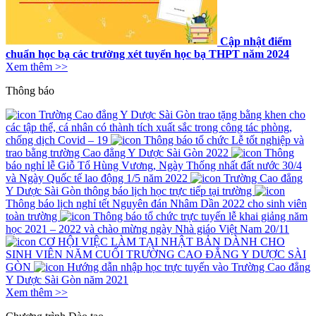
Cập nhật điểm
chuẩn học bạ các trường xét tuyển học bạ THPT năm 2024
Xem thêm >>
Thông báo
Trường Cao đẳng Y Dược Sài Gòn trao tặng bằng khen cho
các tập thể, cá nhân có thành tích xuất sắc trong công tác phòng,
chống dịch Covid – 19
Thông báo tổ chức Lễ tốt nghiệp và
trao bằng trường Cao đẳng Y Dược Sài Gòn 2022
Thông
báo nghỉ lễ Giỗ Tổ Hùng Vương, Ngày Thống nhất đất nước 30/4
và Ngày Quốc tế lao động 1/5 năm 2022
Trường Cao đẳng
Y Dược Sài Gòn thông báo lịch học trực tiếp tại trường
Thông báo lịch nghỉ tết Nguyên đán Nhâm Dần 2022 cho sinh viên
toàn trường
Thông báo tổ chức trực tuyến lễ khai giảng năm
học 2021 – 2022 và chào mừng ngày Nhà giáo Việt Nam 20/11
CƠ HỘI VIỆC LÀM TẠI NHẬT BẢN DÀNH CHO
SINH VIÊN NĂM CUỐI TRƯỜNG CAO ĐẲNG Y DƯỢC SÀI
GÒN
Hướng dẫn nhập học trực tuyến vào Trường Cao đẳng
Y Dược Sài Gòn năm 2021
Xem thêm >>