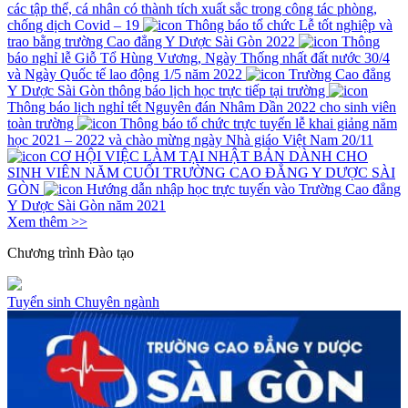
các tập thể, cá nhân có thành tích xuất sắc trong công tác phòng,
chống dịch Covid – 19
Thông báo tổ chức Lễ tốt nghiệp và
trao bằng trường Cao đẳng Y Dược Sài Gòn 2022
Thông
báo nghỉ lễ Giỗ Tổ Hùng Vương, Ngày Thống nhất đất nước 30/4
và Ngày Quốc tế lao động 1/5 năm 2022
Trường Cao đẳng
Y Dược Sài Gòn thông báo lịch học trực tiếp tại trường
Thông báo lịch nghỉ tết Nguyên đán Nhâm Dần 2022 cho sinh viên
toàn trường
Thông báo tổ chức trực tuyến lễ khai giảng năm
học 2021 – 2022 và chào mừng ngày Nhà giáo Việt Nam 20/11
CƠ HỘI VIỆC LÀM TẠI NHẬT BẢN DÀNH CHO
SINH VIÊN NĂM CUỐI TRƯỜNG CAO ĐẲNG Y DƯỢC SÀI
GÒN
Hướng dẫn nhập học trực tuyến vào Trường Cao đẳng
Y Dược Sài Gòn năm 2021
Xem thêm >>
Chương trình
Đào tạo
Tuyển sinh
Chuyên ngành