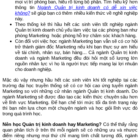
mọi vị trí phòng ban, hiểu rõ từng bộ phận. Tìm hiểu kỹ hơn
thông tin
Ngành Quản trị kinh doanh có dễ xin việc
không?
sẽ giúp bạn có thêm nhiều kiến thức về nghề nghiệp
này.
Theo thống kê thì hầu hết các sinh viên tốt nghiệp ngành
Quản trị kinh doanh chủ yếu làm việc tại các phòng ban như
phòng Marketing hoặc phòng hỗ trợ chăm sóc khách hàng.
Còn đối với việc học ngành Marketing bạn vẫn sẽ có cơ hội
trở thành giám đốc Marketing nếu khi bạn thực sự am hiểu
về tài chính, nhân sự, bán hàng… Cả ngành Quản trị kinh
doanh và ngành Marketing đều đòi hỏi một số lượng lớn
nguồn nhân lực vì họ là người trực tiếp mang lại lợi nhuận
cho doanh nghiệp.
Mặc dù vậy nhưng hầu hết các sinh viên khi tốt nghiệp tại các
trường đại học truyền thống sẽ có cơ hội cao ứng tuyển ngành
Marketing so với những cử nhân ngành Quản trị kinh doanh. Do
ngành Marketing sẽ được đào tạo các kiến thức chuyên sâu hơn
về lĩnh vực Marketing. Để hạn chế tới mức tối đa tình trạng này
thì bạn nên lựa chọn một chuyên ngành và học giỏi lĩnh vực đó
trong quá trình học.
Nên học Quản trị kinh doanh hay Marketing?
Có thể thấy rằng
quan phân tích ở trên thì mỗi ngành sẽ có những ưu và nhược
điểm riêng nhưng mọi thứ chỉ mang tính chất tương đối, ngành