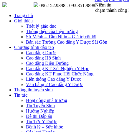
Niềm tin
096.152.9898 - 093.851.9898
chạm thành công !
Trang chủ
Giới thiệu
Triết lý giáo dục
Thông điệp của hiệu trưởng
Sứ Mệnh – Tầm Nhìn – Giá trị cốt lõi
Bản sắc Trường Cao đẳng Y Dược Sài Gòn
Chương trình đào tạo
Cao đẳng Dược
Cao đẳng Hộ Sinh
Cao đẳng Điều Dưỡng
Cao đẳng KT Xét Nghiệm Y Học
Cao đẳng KT Phục Hồi Chức Năng
Liên thông Cao đẳng Y Dược
Văn bằng 2 Cao đẳng Y Dược
Thông tin tuyển sinh
Tin tức
Hoạt động nhà trường
Tin Tuyển Sinh
Hướng Nghiệp
Đề thi Đáp án
Tin Tức Y Dược
Bệnh lý – Sức khỏe