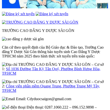
TRƯỜNG CAO ĐẲNG Y DƯỢC SÀI GÒN
Căn cứ theo quyết định của Bộ Giáo dục & Đào tạo, Trường Cao
đẳng Y Dược Sài Gòn thông báo tuyển sinh Cao Đẳng Y Dược
TPHCM năm 2025 theo hình thức xét tuyển trên toàn quốc:
– Cơ sở
1:
Số 1036 Đường Tân Kỳ Tân Quý, Phường Bình Hưng Hòa,
TP.HCM
– Cơ sở
2:
Công viên phần mềm Quang Trung, Phường Trung Mỹ Tây,
TP.HCM
Email:
Cdyduocsaigon@gmail.com
Điện thoại: 0287.1060.222 – 096.152.9898 –