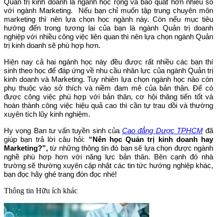
Quản trị kinh doanh là ngành học rộng và bao quát hơn nhiều so
với ngành Marketing. Nếu bạn chỉ muốn tập trung chuyên môn
marketing thì nên lựa chọn học ngành này. Còn nếu mục tiêu
hướng đến trong tương lai của bạn là ngành Quản trị doanh
nghiệp với nhiều công việc liên quan thì nên lựa chọn ngành Quản
trị kinh doanh sẽ phù hợp hơn.
Hiện nay cả hai ngành học này đều được rất nhiều các bạn thí
sinh theo học để đáp ứng về nhu cầu nhân lực của ngành Quản trị
kinh doanh và Marketing. Tuy nhiên lựa chọn ngành học nào còn
phụ thuộc vào sở thích và niềm đam mê của bản thân. Để có
được công việc phù hợp với bản thân, cơ hội thăng tiến tốt và
hoàn thành công việc hiệu quả cao thì cần tự trau dồi và thường
xuyên tích lũy kinh nghiệm.
Hy vọng Ban tư vấn tuyền sinh của
Cao đẳng Dược TPHCM
đã
giúp bạn trả lời câu hỏi:
“Nên học Quản trị kinh doanh hay
Marketing?”,
từ những thông tin đó bạn sẽ lựa chọn được ngành
nghề phù hợp hơn với năng lực bản thân. Bên cạnh đó nhà
trường sẽ thường xuyên cập nhật các tin tức hướng nghiệp khác,
bạn đọc hãy ghé trang đón đọc nhé!
Thông tin
Hữu ích khác