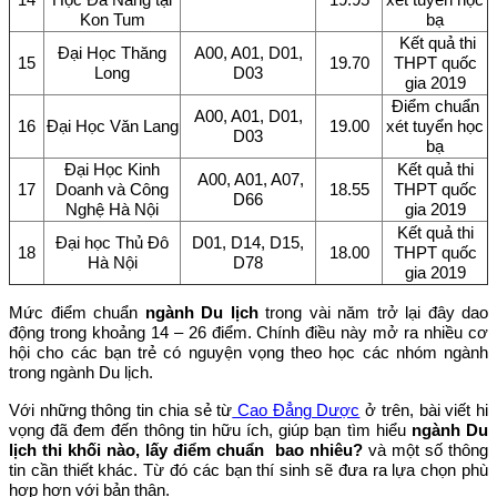
Kon Tum
bạ
Kết quả thi
Đại Học Thăng
A00, A01, D01,
15
19.70
THPT quốc
Long
D03
gia 2019
Điểm chuẩn
A00, A01, D01,
16
Đại Học Văn Lang
19.00
xét tuyển học
D03
bạ
Đại Học Kinh
Kết quả thi
A00, A01, A07,
17
Doanh và Công
18.55
THPT quốc
D66
Nghệ Hà Nội
gia 2019
Kết quả thi
Đại học Thủ Đô
D01, D14, D15,
18
18.00
THPT quốc
Hà Nội
D78
gia 2019
Mức điểm chuẩn
ngành Du lịch
trong vài năm trở lại đây dao
động trong khoảng 14 – 26 điểm. Chính điều này mở ra nhiều cơ
hội cho các bạn trẻ có nguyện vọng theo học các nhóm ngành
trong ngành Du lịch.
Với những thông tin chia sẻ từ
Cao Đẳng Dược
ở trên, bài viết hi
vọng đã đem đến thông tin hữu ích, giúp bạn tìm hiểu
ngành Du
lịch thi khối nào, lấy điểm chuẩn bao nhiêu?
và một số thông
tin cần thiết khác. Từ đó các bạn thí sinh sẽ đưa ra lựa chọn phù
hợp hơn với bản thân.