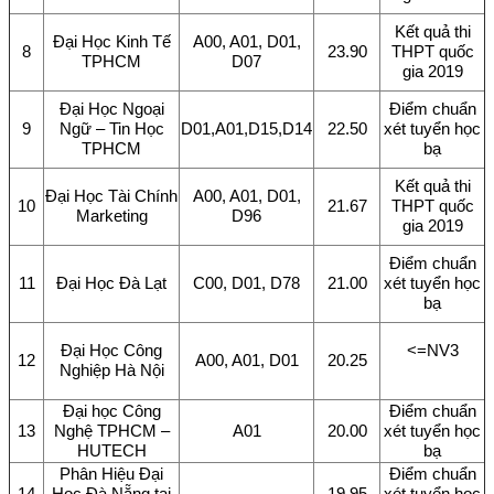
Kết quả thi
Đại Học Kinh Tế
A00, A01, D01,
8
23.90
THPT quốc
TPHCM
D07
gia 2019
Đại Học Ngoại
Điểm chuẩn
9
Ngữ – Tin Học
D01,A01,D15,D14
22.50
xét tuyển học
TPHCM
bạ
Kết quả thi
Đại Học Tài Chính
A00, A01, D01,
10
21.67
THPT quốc
Marketing
D96
gia 2019
Điểm chuẩn
11
Đại Học Đà Lạt
C00, D01, D78
21.00
xét tuyển học
bạ
Đại Học Công
<=NV3
12
A00, A01, D01
20.25
Nghiệp Hà Nội
Đại học Công
Điểm chuẩn
13
Nghệ TPHCM –
A01
20.00
xét tuyển học
HUTECH
bạ
Phân Hiệu Đại
Điểm chuẩn
14
Học Đà Nẵng tại
19.95
xét tuyển học