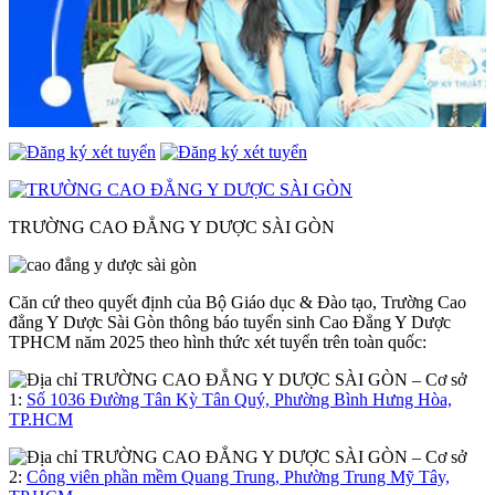
TRƯỜNG CAO ĐẲNG Y DƯỢC SÀI GÒN
Căn cứ theo quyết định của Bộ Giáo dục & Đào tạo, Trường Cao
đẳng Y Dược Sài Gòn thông báo tuyển sinh Cao Đẳng Y Dược
TPHCM năm 2025 theo hình thức xét tuyển trên toàn quốc:
– Cơ sở
1:
Số 1036 Đường Tân Kỳ Tân Quý, Phường Bình Hưng Hòa,
TP.HCM
– Cơ sở
2:
Công viên phần mềm Quang Trung, Phường Trung Mỹ Tây,