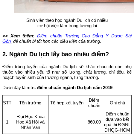
Sinh viên theo học ngành Du lịch có nhiều
cơ hội việc làm trong tương lai
>> Xem thêm:
Điểm chuẩn Trường Cao Đẳng Y Dược Sài
Gòn
để chuẩn bị tốt hơn các điều kiện của trường.
2. Ngành Du lịch lấy bao nhiêu điểm?
Điểm trúng tuyển của ngành Du lịch sẽ khác nhau do còn phụ
thuộc vào nhiều yếu tố như số lượng, chất lượng, chỉ tiêu, kế
hoạch tuyển sinh của trường ngành, từng trường.
Dưới đây là mức
điểm chuẩn ngành Du lịch năm 2019
:
Điểm
STT
Tên trường
Tổ hợp xét tuyển
Ghi chú
chuẩn
Điểm chuẩn
Đại Học Khoa
dựa vào kết
1
Học Xã Hội và
860.00
quả thi ĐGNL
Nhân Văn
ĐHQG-HCM