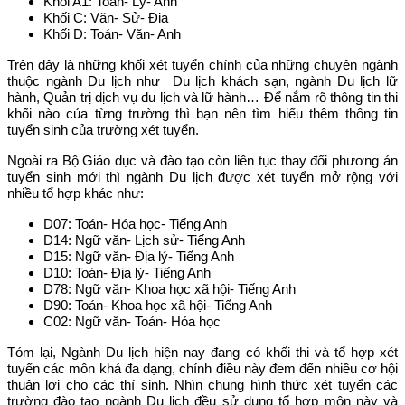
Khối A1: Toán- Lý- Anh
Khối C: Văn- Sử- Địa
Khối D: Toán- Văn- Anh
Trên đây là những khối xét tuyển chính của những chuyên ngành
thuộc ngành Du lịch như Du lịch khách sạn, ngành Du lịch lữ
hành, Quản trị dịch vụ du lịch và lữ hành… Để nắm rõ thông tin thi
khối nào của từng trường thì bạn nên tìm hiểu thêm thông tin
tuyển sinh của trường xét tuyển.
Ngoài ra Bộ Giáo dục và đào tạo còn liên tục thay đổi phương án
tuyển sinh mới thì ngành Du lịch được xét tuyển mở rộng với
nhiều tổ hợp khác như:
D07: Toán- Hóa học- Tiếng Anh
D14: Ngữ văn- Lịch sử- Tiếng Anh
D15: Ngữ văn- Địa lý- Tiếng Anh
D10: Toán- Địa lý- Tiếng Anh
D78: Ngữ văn- Khoa học xã hội- Tiếng Anh
D90: Toán- Khoa học xã hội- Tiếng Anh
C02: Ngữ văn- Toán- Hóa học
Tóm lại, Ngành Du lịch hiện nay đang có khối thi và tổ hợp xét
tuyển các môn khá đa dạng, chính điều này đem đến nhiều cơ hội
thuận lợi cho các thí sinh. Nhìn chung hình thức xét tuyển các
trường đào tạo ngành Du lịch đều sử dụng tổ hợp môn này và