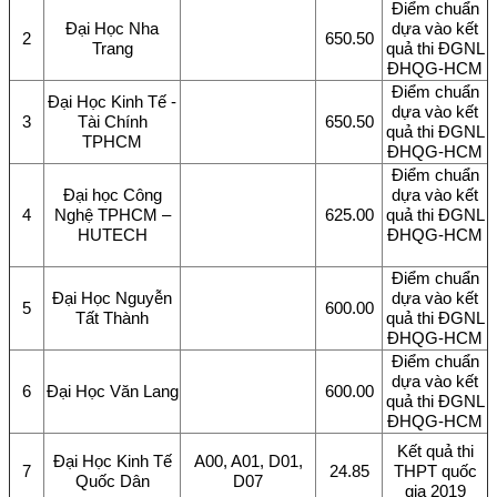
Điểm chuẩn
Đại Học Nha
dựa vào kết
2
650.50
Trang
quả thi ĐGNL
ĐHQG-HCM
Điểm chuẩn
Đại Học Kinh Tế -
dựa vào kết
3
Tài Chính
650.50
quả thi ĐGNL
TPHCM
ĐHQG-HCM
Điểm chuẩn
Đại học Công
dựa vào kết
4
Nghệ TPHCM –
625.00
quả thi ĐGNL
HUTECH
ĐHQG-HCM
Điểm chuẩn
Đại Học Nguyễn
dựa vào kết
5
600.00
Tất Thành
quả thi ĐGNL
ĐHQG-HCM
Điểm chuẩn
dựa vào kết
6
Đại Học Văn Lang
600.00
quả thi ĐGNL
ĐHQG-HCM
Kết quả thi
Đại Học Kinh Tế
A00, A01, D01,
7
24.85
THPT quốc
Quốc Dân
D07
gia 2019