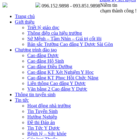
Niềm tin
096.152.9898 - 093.851.9898
chạm thành công !
Trang chủ
Giới thiệu
Triết lý giáo dục
Thông điệp của hiệu trưởng
Sứ Mệnh – Tầm Nhìn – Giá trị cốt lõi
Bản sắc Trường Cao đẳng Y Dược Sài Gòn
Chương trình đào tạo
Cao đẳng Dược
Cao đẳng Hộ Sinh
Cao đẳng Điều Dưỡng
Cao đẳng KT Xét Nghiệm Y Học
Cao đẳng KT Phục Hồi Chức Năng
Liên thông Cao đẳng Y Dược
Văn bằng 2 Cao đẳng Y Dược
Thông tin tuyển sinh
Tin tức
Hoạt động nhà trường
Tin Tuyển Sinh
Hướng Nghiệp
Đề thi Đáp án
Tin Tức Y Dược
Bệnh lý – Sức khỏe