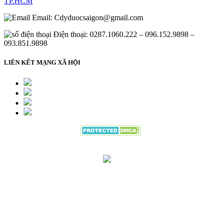
TP.HCM
Email:
Cdyduocsaigon@gmail.com
Điện thoại: 0287.1060.222 – 096.152.9898 –
093.851.9898
LIÊN KẾT MẠNG XÃ HỘI
Đang gửi thông tin đăng ký vui lòng
đợi trong giây lát.....