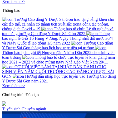
Xem thêm >>
Thông báo
Trường Cao đẳng Y Dược Sài Gòn trao tặng bằng khen cho
các tập thể, cá nhân có thành tích xuất sắc trong công tác phòng,
chống dịch Covid – 19
Thông báo tổ chức Lễ tốt nghiệp và
trao bằng trường Cao đẳng Y Dược Sài Gòn 2022
Thông
báo nghỉ lễ Giỗ Tổ Hùng Vương, Ngày Thống nhất đất nước 30/4
và Ngày Quốc tế lao động 1/5 năm 2022
Trường Cao đẳng
Y Dược Sài Gòn thông báo lịch học trực tiếp tại trường
Thông báo lịch nghỉ tết Nguyên đán Nhâm Dần 2022 cho sinh viên
toàn trường
Thông báo tổ chức trực tuyến lễ khai giảng năm
học 2021 – 2022 và chào mừng ngày Nhà giáo Việt Nam 20/11
CƠ HỘI VIỆC LÀM TẠI NHẬT BẢN DÀNH CHO
SINH VIÊN NĂM CUỐI TRƯỜNG CAO ĐẲNG Y DƯỢC SÀI
GÒN
Hướng dẫn nhập học trực tuyến vào Trường Cao đẳng
Y Dược Sài Gòn năm 2021
Xem thêm >>
Chương trình
Đào tạo
Tuyển sinh
Chuyên ngành