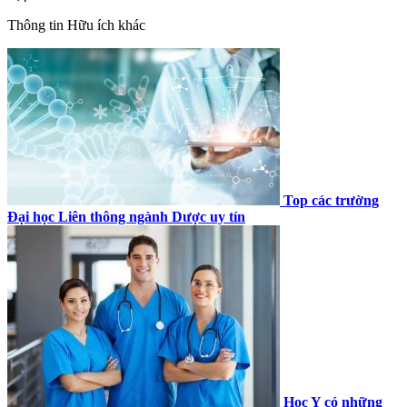
Thông tin
Hữu ích khác
Top các trường
Đại học Liên thông ngành Dược uy tín
Học Y có những