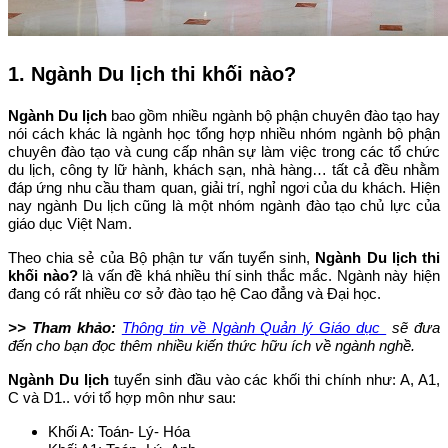
1. Ngành Du lịch thi khối nào?
Ngành Du lịch
bao gồm nhiều ngành bộ phận chuyên đào tạo hay
nói cách khác là ngành học tổng hợp nhiều nhóm ngành bộ phận
chuyên đào tạo và cung cấp nhân sự làm việc trong các tổ chức
du lịch, công ty lữ hành, khách sạn, nhà hàng… tất cả đều nhằm
đáp ứng nhu cầu tham quan, giải trí, nghỉ ngơi của du khách. Hiện
nay ngành Du lịch cũng là một nhóm ngành đào tạo chủ lực của
giáo dục Việt Nam.
Theo chia sẻ của Bộ phận tư vấn tuyển sinh,
Ngành Du lịch thi
khối nào?
là vấn đề khá nhiều thí sinh thắc mắc. Ngành này hiện
đang có rất nhiều cơ sở đào tạo hệ Cao đẳng và Đại học.
>> Tham khảo:
Thông tin về Ngành Quản lý Giáo dục
sẽ đưa
đến cho bạn đọc thêm nhiều kiến thức hữu ích về ngành nghề.
Ngành Du lịch
tuyển sinh đầu vào các khối thi chính như: A, A1,
C và D1.. với tổ hợp môn như sau:
Khối A: Toán- Lý- Hóa