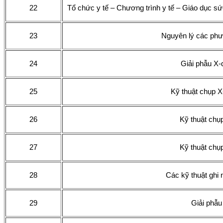
22
Tổ chức y tế – Chương trình y tế – Giáo dục sức
23
Nguyên lý các phư
24
Giải phẫu X-
25
Kỹ thuật chụp X
26
Kỹ thuật chụ
27
Kỹ thuật chụ
28
Các kỹ thuật ghi 
29
Giải phẫu