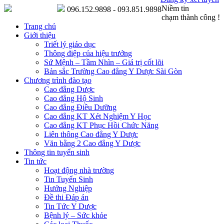
Niềm tin
096.152.9898 - 093.851.9898
chạm thành công !
Trang chủ
Giới thiệu
Triết lý giáo dục
Thông điệp của hiệu trưởng
Sứ Mệnh – Tầm Nhìn – Giá trị cốt lõi
Bản sắc Trường Cao đẳng Y Dược Sài Gòn
Chương trình đào tạo
Cao đẳng Dược
Cao đẳng Hộ Sinh
Cao đẳng Điều Dưỡng
Cao đẳng KT Xét Nghiệm Y Học
Cao đẳng KT Phục Hồi Chức Năng
Liên thông Cao đẳng Y Dược
Văn bằng 2 Cao đẳng Y Dược
Thông tin tuyển sinh
Tin tức
Hoạt động nhà trường
Tin Tuyển Sinh
Hướng Nghiệp
Đề thi Đáp án
Tin Tức Y Dược
Bệnh lý – Sức khỏe