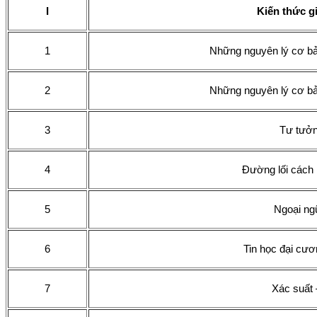
I
Kiến thức g
1
Những nguyên lý cơ bả
2
Những nguyên lý cơ bả
3
Tư tưởn
4
Đường lối các
5
Ngoại ng
6
Tin học đại cươ
7
Xác suất 