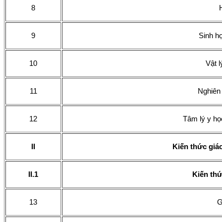
8
9
Sinh họ
10
Vật l
11
Nghiên
12
Tâm lý y họ
II
Kiến thức giá
II.1
Kiến th
13
G