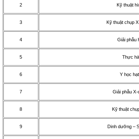
2
Kỹ thuật h
3
Kỹ thuật chụp X
4
Giải phẫu 
5
Thực hà
6
Y học hạt
7
Giải phẫu X-
8
Kỹ thuật chụ
9
Dinh dưỡng – S