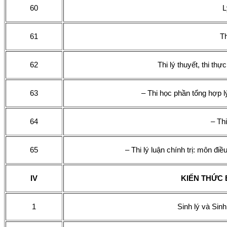
60
L
61
T
62
Thi lý thuyết, thi thực
63
– Thi học phần tổng hợp 
64
– Th
65
– Thi lý luận chính trị: môn đi
IV
KIẾN THỨC 
1
Sinh lý và Sinh