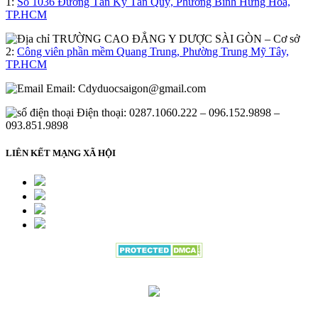
1:
Số 1036 Đường Tân Kỳ Tân Quý, Phường Bình Hưng Hòa,
TP.HCM
– Cơ sở
2:
Công viên phần mềm Quang Trung, Phường Trung Mỹ Tây,
TP.HCM
Email:
Cdyduocsaigon@gmail.com
Điện thoại: 0287.1060.222 – 096.152.9898 –
093.851.9898
LIÊN KẾT MẠNG XÃ HỘI