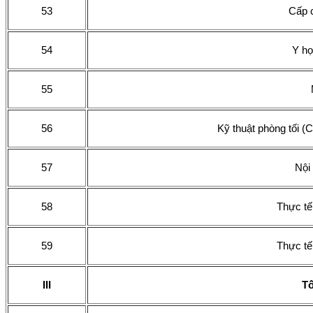
53
Cấp 
54
Y họ
55
56
Kỹ thuật phòng tối (
57
Nội
58
Thực tế
59
Thực tế
III
Tố