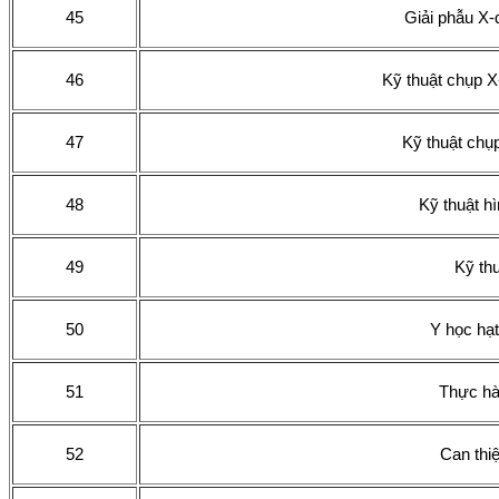
45
Giải phẫu X-
46
Kỹ thuật chụp X
47
Kỹ thuật chụ
48
Kỹ thuật h
49
Kỹ th
50
Y học hạt
51
Thực hà
52
Can thi