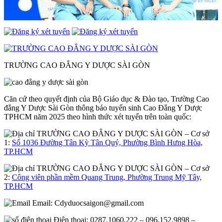
TRƯỜNG CAO ĐẲNG Y DƯỢC SÀI GÒN
Căn cứ theo quyết định của Bộ Giáo dục & Đào tạo, Trường Cao
đẳng Y Dược Sài Gòn thông báo tuyển sinh Cao Đẳng Y Dược
TPHCM năm 2025 theo hình thức xét tuyển trên toàn quốc:
– Cơ sở
1:
Số 1036 Đường Tân Kỳ Tân Quý, Phường Bình Hưng Hòa,
TP.HCM
– Cơ sở
2:
Công viên phần mềm Quang Trung, Phường Trung Mỹ Tây,
TP.HCM
Email:
Cdyduocsaigon@gmail.com
Điện thoại: 0287.1060.222 – 096.152.9898 –