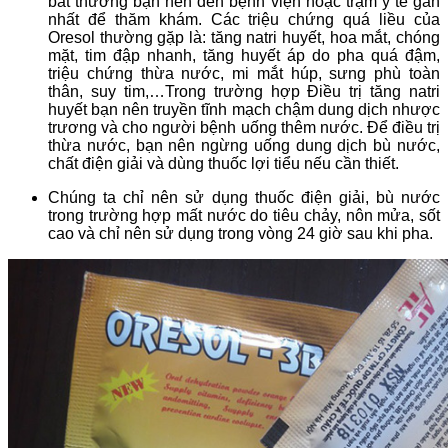
bất thường bạn nên đến bệnh viện hoặc trạm y tế gần
nhất để thăm khám. Các triệu chứng quá liều của
Oresol thường gặp là: tăng natri huyết, hoa mắt, chóng
mặt, tim đập nhanh, tăng huyết áp do pha quá đậm,
triệu chứng thừa nước, mi mắt húp, sưng phù toàn
thân, suy tim,…Trong trường hợp Điều trị tăng natri
huyết bạn nên truyền tĩnh mạch chậm dung dịch nhược
trương và cho người bệnh uống thêm nước. Để điều trị
thừa nước, bạn nên ngừng uống dung dịch bù nước,
chất điện giải và dùng thuốc lợi tiểu nếu cần thiết.
Chúng ta chỉ nên sử dụng thuốc điện giải, bù nước
trong trường hợp mất nước do tiêu chảy, nôn mửa, sốt
cao và chỉ nên sử dụng trong vòng 24 giờ sau khi pha.