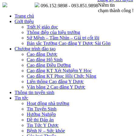
Niềm tin
096.152.9898 - 093.851.9898
chạm thành công !
Trang chủ
Giới thiệu
Triết lý giáo dục
Thông điệp của hiệu trưởng
Sứ Mệnh – Tầm Nhìn – Giá trị cốt lõi
Bản sắc Trường Cao đẳng Y Dược Sài Gòn
Chương trình đào tạo
Cao đẳng Dược
Cao đẳng Hộ Sinh
Cao đẳng Điều Dưỡng
Cao đẳng KT Xét Nghiệm Y Học
Cao đẳng KT Phục Hồi Chức Năng
Liên thông Cao đẳng Y Dược
Văn bằng 2 Cao đẳng Y Dược
Thông tin tuyển sinh
Tin tức
Hoạt động nhà trường
Tin Tuyển Sinh
Hướng Nghiệp
Đề thi Đáp án
Tin Tức Y Dược
Bệnh lý – Sức khỏe