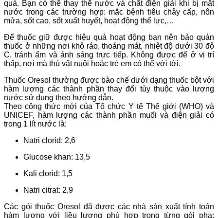
quả. Bạn có thể thay thế nước và chất điện giải khi bị mất
nước trong các trường hợp: mắc bệnh tiêu chảy cấp, nôn
mửa, sốt cao, sốt xuất huyết, hoạt động thể lực,…
Để thuốc giữ được hiệu quả hoạt động bạn nên bảo quản
thuốc ở những nơi khô ráo, thoáng mát, nhiệt độ dưới 30 độ
C, tránh ẩm và ánh sáng trực tiếp. Không được để ở vị trí
thấp, nơi mà thú vật nuôi hoặc trẻ em có thể với tới.
Thuốc Oresol thường được bào chế dưới dạng thuốc bột với
hàm lượng các thành phần thay đổi tùy thuộc vào lượng
nước sử dụng theo hướng dẫn.
Theo công thức mới của Tổ chức Y tế Thế giới (WHO) và
UNICEF, hàm lượng các thành phần muối và điện giải có
trong 1 lít nước là:
Natri clorid: 2,6
Glucose khan: 13,5
Kali clorid: 1,5
Natri citrat: 2,9
Các gói thuốc Oresol đã được các nhà sản xuất tính toán
hàm lượng với liều lượng phù hợp trong từng gói pha: