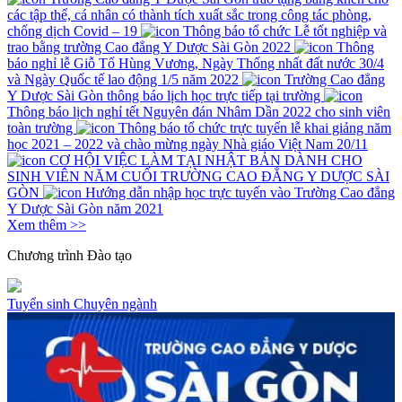
các tập thể, cá nhân có thành tích xuất sắc trong công tác phòng,
chống dịch Covid – 19
Thông báo tổ chức Lễ tốt nghiệp và
trao bằng trường Cao đẳng Y Dược Sài Gòn 2022
Thông
báo nghỉ lễ Giỗ Tổ Hùng Vương, Ngày Thống nhất đất nước 30/4
và Ngày Quốc tế lao động 1/5 năm 2022
Trường Cao đẳng
Y Dược Sài Gòn thông báo lịch học trực tiếp tại trường
Thông báo lịch nghỉ tết Nguyên đán Nhâm Dần 2022 cho sinh viên
toàn trường
Thông báo tổ chức trực tuyến lễ khai giảng năm
học 2021 – 2022 và chào mừng ngày Nhà giáo Việt Nam 20/11
CƠ HỘI VIỆC LÀM TẠI NHẬT BẢN DÀNH CHO
SINH VIÊN NĂM CUỐI TRƯỜNG CAO ĐẲNG Y DƯỢC SÀI
GÒN
Hướng dẫn nhập học trực tuyến vào Trường Cao đẳng
Y Dược Sài Gòn năm 2021
Xem thêm >>
Chương trình
Đào tạo
Tuyển sinh
Chuyên ngành