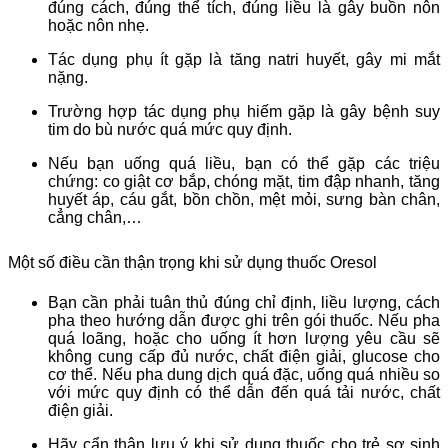
đúng cách, đúng thể tích, đúng liều là gây buồn nôn
hoặc nôn nhẹ.
Tác dụng phụ ít gặp là tăng natri huyết, gây mi mắt
nặng.
Trường hợp tác dụng phụ hiếm gặp là gây bệnh suy
tim do bù nước quá mức quy định.
Nếu bạn uống quá liều, bạn có thể gặp các triệu
chứng: co giật cơ bắp, chóng mặt, tim đập nhanh, tăng
huyết áp, cáu gắt, bồn chồn, mệt mỏi, sưng bàn chân,
cẳng chân,…
Một số điều cần thận trọng khi sử dụng thuốc Oresol
Bạn cần phải tuân thủ đúng chỉ định, liều lượng, cách
pha theo hướng dẫn được ghi trên gói thuốc. Nếu pha
quá loãng, hoặc cho uống ít hơn lượng yêu cầu sẽ
không cung cấp đủ nước, chất điện giải, glucose cho
cơ thể. Nếu pha dung dịch quá đặc, uống quá nhiều so
với mức quy định có thể dẫn đến quá tải nước, chất
điện giải.
Hãy cẩn thận lưu ý khi sử dụng thuốc cho trẻ sơ sinh