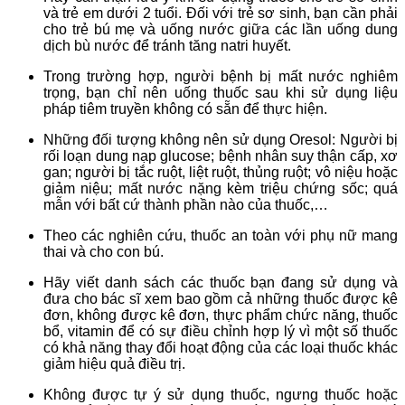
và trẻ em dưới 2 tuổi. Đối với trẻ sơ sinh, bạn cần phải
cho trẻ bú mẹ và uống nước giữa các lần uống dung
dịch bù nước để tránh tăng natri huyết.
Trong trường hợp, người bệnh bị mất nước nghiêm
trọng, bạn chỉ nên uống thuốc sau khi sử dụng liệu
pháp tiêm truyền không có sẵn để thực hiện.
Những đối tượng không nên sử dụng Oresol: Người bị
rối loạn dung nạp glucose; bệnh nhân suy thận cấp, xơ
gan; người bị tắc ruột, liệt ruột, thủng ruột; vô niệu hoặc
giảm niệu; mất nước nặng kèm triệu chứng sốc; quá
mẫn với bất cứ thành phần nào của thuốc,…
Theo các nghiên cứu, thuốc an toàn với phụ nữ mang
thai và cho con bú.
Hãy viết danh sách các thuốc bạn đang sử dụng và
đưa cho bác sĩ xem bao gồm cả những thuốc được kê
đơn, không được kê đơn, thực phẩm chức năng, thuốc
bổ, vitamin để có sự điều chỉnh hợp lý vì một số thuốc
có khả năng thay đổi hoạt động của các loại thuốc khác
giảm hiệu quả điều trị.
Không được tự ý sử dụng thuốc, ngưng thuốc hoặc