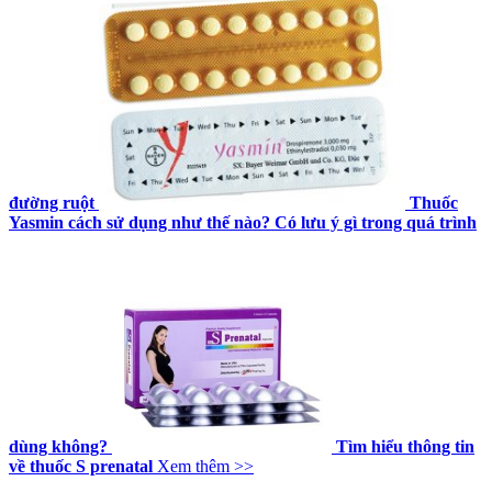
đường ruột
Thuốc
Yasmin cách sử dụng như thế nào? Có lưu ý gì trong quá trình
dùng không?
Tìm hiểu thông tin
về thuốc S prenatal
Xem thêm >>