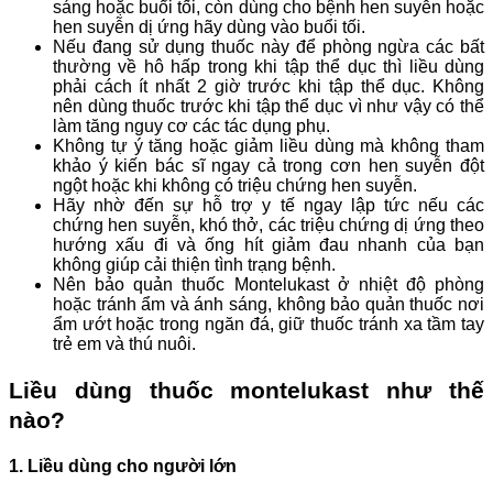
sáng hoặc buổi tối, còn dùng cho bệnh hen suyễn hoặc
hen suyễn dị ứng hãy dùng vào buổi tối.
Nếu đang sử dụng thuốc này để phòng ngừa các bất
thường về hô hấp trong khi tập thể dục thì liều dùng
phải cách ít nhất 2 giờ trước khi tập thể dục. Không
nên dùng thuốc trước khi tập thể dục vì như vậy có thể
làm tăng nguy cơ các tác dụng phụ.
Không tự ý tăng hoặc giảm liều dùng mà không tham
khảo ý kiến bác sĩ ngay cả trong cơn hen suyễn đột
ngột hoặc khi không có triệu chứng hen suyễn.
Hãy nhờ đến sự hỗ trợ y tế ngay lập tức nếu các
chứng hen suyễn,
khó thở, các triệu chứng dị ứng
theo
hướng xấu đi và ống hít giảm đau nhanh của bạn
không
giúp cải thiện tình trạng bệnh.
Nên bảo quản thuốc Montelukast ở nhiệt độ phòng
hoặc tránh ẩm và ánh sáng, không bảo quản thuốc nơi
ẩm ướt hoặc trong ngăn đá, g
iữ thuốc tránh xa tầm tay
trẻ em và thú nuôi.
Liều dùng thuốc montelukast như thế
nào?
1. Liều dùng cho người lớn