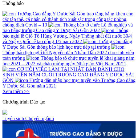
Thông báo
Trường Cao đẳng Y Dược Sài Gòn trao tặng bằng khen cho
các tập thể, cá nhân có thành tích xuất sắc trong công tác phòng,
chống dịch Covid – 19
Thông báo tổ chức Lễ tốt nghiệp và
trao bằng trường Cao đẳng Y Dược Sài Gòn 2022
Thông
báo nghỉ lễ Giỗ Tổ Hùng Vương, Ngày Thống nhất đất nước 30/4
và Ngày Quốc tế lao động 1/5 năm 2022
Trường Cao đẳng
Y Dược Sài Gòn thông báo lịch học trực tiếp tại trường
Thông báo lịch nghỉ tết Nguyên đán Nhâm Dần 2022 cho sinh viên
toàn trường
Thông báo tổ chức trực tuyến lễ khai giảng năm
học 2021 – 2022 và chào mừng ngày Nhà giáo Việt Nam 20/11
CƠ HỘI VIỆC LÀM TẠI NHẬT BẢN DÀNH CHO
SINH VIÊN NĂM CUỐI TRƯỜNG CAO ĐẲNG Y DƯỢC SÀI
GÒN
Hướng dẫn nhập học trực tuyến vào Trường Cao đẳng
Y Dược Sài Gòn năm 2021
Xem thêm >>
Chương trình
Đào tạo
Tuyển sinh
Chuyên ngành