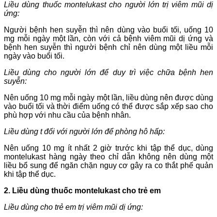
Liều dùng thuốc montelukast cho người lớn
trị viêm mũi dị
ứng:
Người bệnh hen suyễn thì nên dùng vào buổi tối, u
ống 10
mg mỗi ngày một lần, còn với cả bệnh viêm mũi dị ứng và
bệnh hen suyễn thì người bệnh chỉ nên dùng một liều mỗi
ngày vào buổi tối.
Liều dùng cho người lớn để duy trì việc chữa bệnh hen
suyễn:
Nên uống 10 mg mỗi ngày một lần, liều dùng nên được dùng
vào buổi tối và thời điểm uống có thể được sắp xếp sao cho
phù hợp với nhu cầu của bệnh nhân.
Liều dùng t đối với người lớn để phòng hô hấp:
Nên uống 10 mg ít nhất 2 giờ trước khi tập thể dục,
dùng
montelukast hàng ngày theo chỉ dẫn không nên dùng một
liều bổ sung để ngăn chặn nguy cơ gây ra co thắt phế quản
khi tập thể dục.
2. Liều dùng thuốc montelukast cho trẻ em
Liều dùng cho trẻ em trị viêm mũi dị ứng: