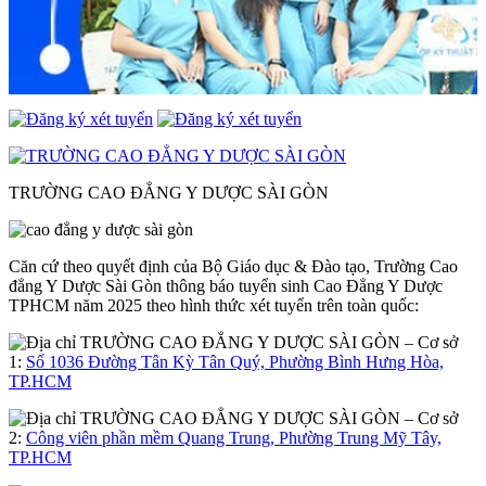
TRƯỜNG CAO ĐẲNG Y DƯỢC SÀI GÒN
Căn cứ theo quyết định của Bộ Giáo dục & Đào tạo, Trường Cao
đẳng Y Dược Sài Gòn thông báo tuyển sinh Cao Đẳng Y Dược
TPHCM năm 2025 theo hình thức xét tuyển trên toàn quốc:
– Cơ sở
1:
Số 1036 Đường Tân Kỳ Tân Quý, Phường Bình Hưng Hòa,
TP.HCM
– Cơ sở
2:
Công viên phần mềm Quang Trung, Phường Trung Mỹ Tây,
TP.HCM