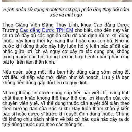
Bệnh nhân sử dụng montelukast gặp phản ứng thay đổi cảm
xúc và mất ngủ
Theo Giảng Viên Đặng Thùy Linh, khoa Cao đẳng Dược
Trường
Cao đẳng Dược TPHCM
cho biết, cho đến nay vẫn
chưa có đầy đủ các nghiên cứu để xác định rủi ro khi dùng
thuốc này trong thời kỳ mang thai hoặc cho con bú. Nhưng
trước khi dùng thuốc này hãy luôn hỏi ý kiến bác sĩ để cân
nhắc giữa lợi ích và nguy cơ xảy ra tác dụng phụ không
mong muốn
đặc biệt trong trường hợp bệnh nhân phản ứng
bất lợi trên tâm thần kinh.
Nếu quên uống một liều bạn hãy dùng càng sớm càng tốt
với liều kế tiếp
vào thời điểm như kế hoạch. Lưu ý là bạn
không nên dùng gấp đôi liều đã quy định.
Những thông tin được cung cấp trên bài viết
chỉ mang tính
chất tham khảo k
hông thể thay thế cho lời khuyên của các
chuyên viên y tế. Vì thế
dùng thuốc cần tuyệt đối tuân theo
theo hướng dẫn của Bác sĩ
khi Hãy luôn tham khảo ý kiến
bác sĩ hoặc dược sĩ trước khi quyết định dùng thuốc.
Chúng
tôi không chịu trách nhiệm về bất cứ hậu quả nào xảy ra do
tự ý dùng thuốc dựa theo các thông tin.