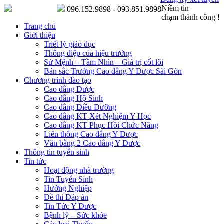
Niềm tin
096.152.9898 - 093.851.9898
chạm thành công !
Trang chủ
Giới thiệu
Triết lý giáo dục
Thông điệp của hiệu trưởng
Sứ Mệnh – Tầm Nhìn – Giá trị cốt lõi
Bản sắc Trường Cao đẳng Y Dược Sài Gòn
Chương trình đào tạo
Cao đẳng Dược
Cao đẳng Hộ Sinh
Cao đẳng Điều Dưỡng
Cao đẳng KT Xét Nghiệm Y Học
Cao đẳng KT Phục Hồi Chức Năng
Liên thông Cao đẳng Y Dược
Văn bằng 2 Cao đẳng Y Dược
Thông tin tuyển sinh
Tin tức
Hoạt động nhà trường
Tin Tuyển Sinh
Hướng Nghiệp
Đề thi Đáp án
Tin Tức Y Dược
Bệnh lý – Sức khỏe