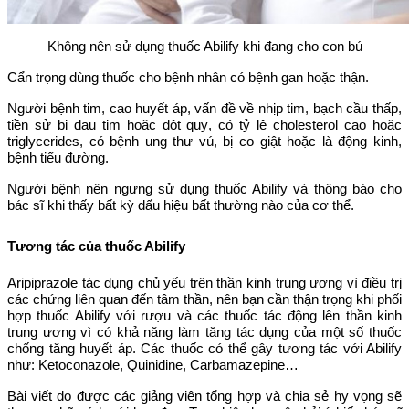
Không nên sử dụng thuốc Abilify khi đang cho con bú
Cẩn trọng dùng thuốc cho bệnh nhân có bệnh gan hoặc thận.
Người bệnh tim, cao huyết áp, vấn đề về nhịp tim, bạch cầu thấp,
tiền sử bị đau tim hoặc đột quỵ, có tỷ lệ cholesterol cao hoặc
triglycerides, có bệnh ung thư vú, bị co giật hoặc là động kinh,
bệnh tiểu đường.
Người bệnh nên ngưng sử dụng thuốc Abilify và thông báo cho
bác sĩ khi thấy bất kỳ dấu hiệu bất thường nào của cơ thể.
Tương tác của thuốc Abilify
Aripiprazole tác dụng chủ yếu trên thần kinh trung ương vì điều trị
các chứng liên quan đến tâm thần, nên bạn cần thận trọng khi phối
hợp thuốc Abilify với rượu và các thuốc tác động lên thần kinh
trung ương vì có khả năng làm tăng tác dụng của một số thuốc
chống tăng huyết áp. Các thuốc có thể gây tương tác với Abilify
như: Ketoconazole, Quinidine, Carbamazepine…
Bài viết do được các giảng viên tổng hợp và chia sẻ hy vọng sẽ