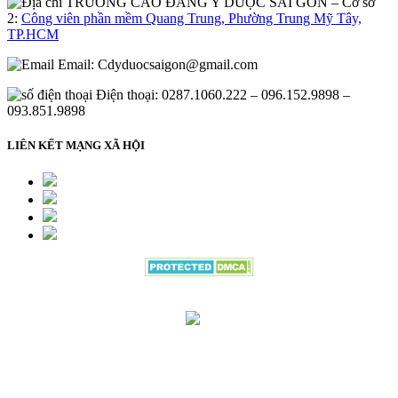
– Cơ sở
2:
Công viên phần mềm Quang Trung, Phường Trung Mỹ Tây,
TP.HCM
Email:
Cdyduocsaigon@gmail.com
Điện thoại: 0287.1060.222 – 096.152.9898 –
093.851.9898
LIÊN KẾT MẠNG XÃ HỘI
Đang gửi thông tin đăng ký vui lòng
đợi trong giây lát.....