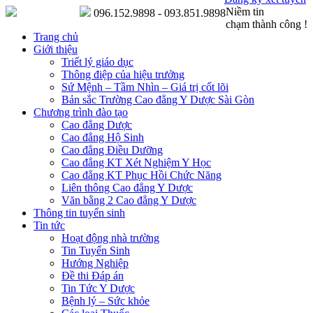
Niềm tin
096.152.9898 - 093.851.9898
chạm thành công !
Trang chủ
Giới thiệu
Triết lý giáo dục
Thông điệp của hiệu trưởng
Sứ Mệnh – Tầm Nhìn – Giá trị cốt lõi
Bản sắc Trường Cao đẳng Y Dược Sài Gòn
Chương trình đào tạo
Cao đẳng Dược
Cao đẳng Hộ Sinh
Cao đẳng Điều Dưỡng
Cao đẳng KT Xét Nghiệm Y Học
Cao đẳng KT Phục Hồi Chức Năng
Liên thông Cao đẳng Y Dược
Văn bằng 2 Cao đẳng Y Dược
Thông tin tuyển sinh
Tin tức
Hoạt động nhà trường
Tin Tuyển Sinh
Hướng Nghiệp
Đề thi Đáp án
Tin Tức Y Dược
Bệnh lý – Sức khỏe