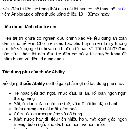
Nếu điều trị liên tục trong thời gian dài thì bạn có thể thay thế
thuốc
tiêm Aripiprazole bằng thuốc uống ở liều 10 – 30mg/ ngày.
Liều dùng dành cho trẻ em
Hiện tại thì chưa có nghiên cứu chính xác về liều dùng an toàn
dành cho trẻ em. Cho nên các bậc phụ huynh nên lưu ý không
cho trẻ sử dụng khi chưa có chỉ định từ bác sĩ. Tốt nhất để đảm
bảo sức khỏe thì nên đưa trẻ đến cơ sở y tế chuyên khoa để
thăm khám và điều trị đúng cách.
Tác dụng phụ của thuốc Abilify
Sử dụng
thuốc Abilify
có thể gặp phải một số tác dụng phụ như:
Tê hoặc yếu đột ngột, nhức đầu, lú lẫn, rối loạn ngôn ngữ,
thăng bằng
Sốt, ớn lạnh, đau nhức cơ thể, vã mồ hôi tim đập nhanh
Triệu chứng co giật mất kiểm soát
Cúm, lở loét trong miệng và cổ họng.
Khát nước hay đi tiểu tiện nhiều hơn, mất cảm giác ngon
miệng, buồn ngủ, khô da, buồn nôn, và nôn mửa.