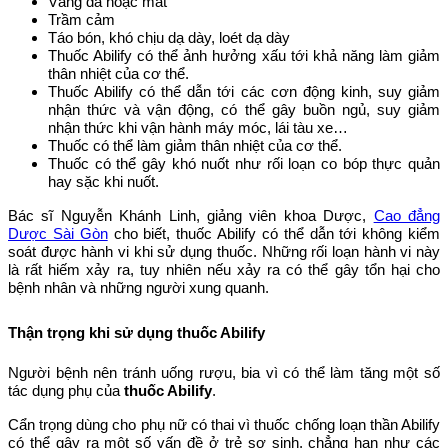
Vàng da hoặc mắt
Trầm cảm
Táo bón, khó chịu dạ dày, loét dạ dày
Thuốc Abilify có thể ảnh hưởng xấu tới khả năng làm giảm
thân nhiệt của cơ thể.
Thuốc Abilify có thể dẫn tới các cơn động kinh, suy giảm
nhận thức và vận động, có thể gây buồn ngủ, suy giảm
nhận thức khi vận hành máy móc, lái tàu xe…
Thuốc có thể làm giảm thân nhiệt của cơ thể.
Thuốc có thể gây khó nuốt như rối loạn co bóp thực quản
hay sặc khi nuốt.
Bác sĩ Nguyễn Khánh Linh, giảng viên khoa Dược,
Cao đẳng
Dược Sài Gòn
cho biết, thuốc Abilify có thể dẫn tới không kiểm
soát được hành vi khi sử dụng thuốc. Những rối loạn hành vi này
là rất hiếm xảy ra, tuy nhiên nếu xảy ra có thể gây tổn hại cho
bệnh nhân và những người xung quanh.
Thận trọng khi sử dụng thuốc Abilify
Người bệnh nên tránh uống rượu, bia vì có thể làm tăng một số
tác dụng phụ của
thuốc Abilify
.
Cẩn trọng dùng cho phụ nữ có thai vì thuốc chống loạn thần Abilify
có thể gây ra một số vấn đề ở trẻ sơ sinh, chẳng hạn như các