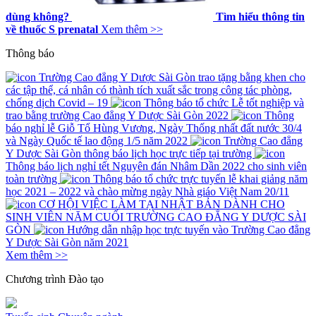
dùng không?
Tìm hiểu thông tin
về thuốc S prenatal
Xem thêm >>
Thông báo
Trường Cao đẳng Y Dược Sài Gòn trao tặng bằng khen cho
các tập thể, cá nhân có thành tích xuất sắc trong công tác phòng,
chống dịch Covid – 19
Thông báo tổ chức Lễ tốt nghiệp và
trao bằng trường Cao đẳng Y Dược Sài Gòn 2022
Thông
báo nghỉ lễ Giỗ Tổ Hùng Vương, Ngày Thống nhất đất nước 30/4
và Ngày Quốc tế lao động 1/5 năm 2022
Trường Cao đẳng
Y Dược Sài Gòn thông báo lịch học trực tiếp tại trường
Thông báo lịch nghỉ tết Nguyên đán Nhâm Dần 2022 cho sinh viên
toàn trường
Thông báo tổ chức trực tuyến lễ khai giảng năm
học 2021 – 2022 và chào mừng ngày Nhà giáo Việt Nam 20/11
CƠ HỘI VIỆC LÀM TẠI NHẬT BẢN DÀNH CHO
SINH VIÊN NĂM CUỐI TRƯỜNG CAO ĐẲNG Y DƯỢC SÀI
GÒN
Hướng dẫn nhập học trực tuyến vào Trường Cao đẳng
Y Dược Sài Gòn năm 2021
Xem thêm >>
Chương trình
Đào tạo