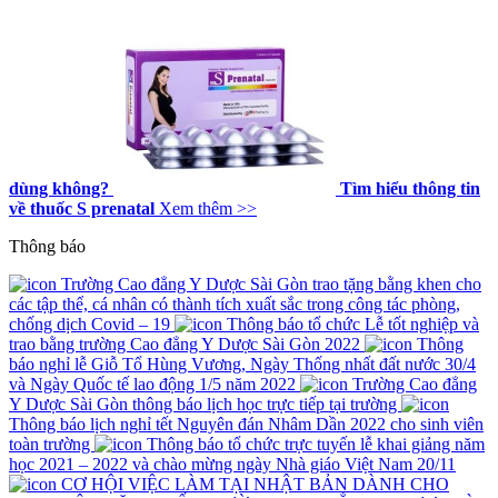
dùng không?
Tìm hiểu thông tin
về thuốc S prenatal
Xem thêm >>
Thông báo
Trường Cao đẳng Y Dược Sài Gòn trao tặng bằng khen cho
các tập thể, cá nhân có thành tích xuất sắc trong công tác phòng,
chống dịch Covid – 19
Thông báo tổ chức Lễ tốt nghiệp và
trao bằng trường Cao đẳng Y Dược Sài Gòn 2022
Thông
báo nghỉ lễ Giỗ Tổ Hùng Vương, Ngày Thống nhất đất nước 30/4
và Ngày Quốc tế lao động 1/5 năm 2022
Trường Cao đẳng
Y Dược Sài Gòn thông báo lịch học trực tiếp tại trường
Thông báo lịch nghỉ tết Nguyên đán Nhâm Dần 2022 cho sinh viên
toàn trường
Thông báo tổ chức trực tuyến lễ khai giảng năm
học 2021 – 2022 và chào mừng ngày Nhà giáo Việt Nam 20/11
CƠ HỘI VIỆC LÀM TẠI NHẬT BẢN DÀNH CHO