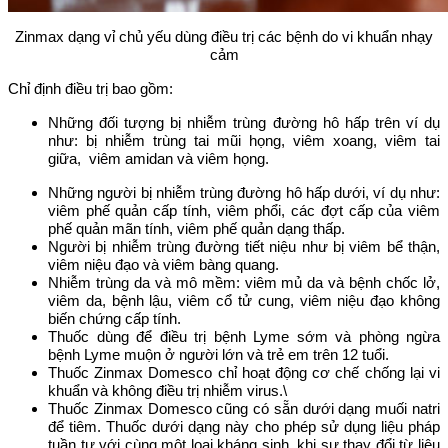
Zinmax dạng vỉ chủ yếu dùng điều trị các bệnh do vi khuẩn nhạy
cảm
Chỉ định điều trị bao gồm:
Những đối tượng bị nhiễm trùng đường hô hấp trên ví dụ
như: bị nhiễm trùng tai mũi họng,
viêm xoang,
viêm tai
giữa, viêm amidan và viêm họng.
Những người bị nhiễm trùng đường hô hấp dưới, ví dụ như:
viêm phế quản cấp tính, viêm phổi, các đợt cấp của viêm
phế quản mãn tính, viêm phế quản dạng thấp.
Người bị nhiễm trùng đường tiết niệu như bị viêm bể thận,
viêm niệu đạo và viêm bàng quang.
Nhiễm trùng da và mô mềm: viêm mủ da và bệnh chốc lở,
viêm da, bệnh lậu, viêm cổ tử cung, viêm niệu đạo không
biến chứng cấp tính.
Thuốc dùng để điều trị bệnh Lyme sớm và phòng ngừa
bệnh Lyme muộn ở người lớn và trẻ em trên 12 tuổi.
Thuốc Zinmax Domesco chỉ hoạt động cơ chế chống lại vi
khuẩn và không điều trị nhiễm virus.\
Thuốc Zinmax Domesco cũng có sẵn dưới dạng muối natri
để tiêm. Thuốc dưới dạng này cho phép sử dụng liệu pháp
tuần tự với cùng một loại kháng sinh, khi sự thay đổi từ liệu