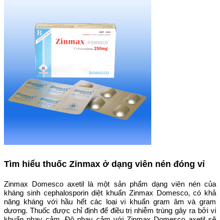
Tìm hiểu thuốc Zinmax ở dạng viên nén đóng vỉ
Zinmax Domesco axetil là một sản phẩm dạng viên nén của
kháng sinh cephalosporin diệt khuẩn Zinmax Domesco, có khả
năng kháng với hầu hết các loại vi khuẩn gram âm và gram
dương. Thuốc được chỉ định để điều trị nhiễm trùng gây ra bởi vi
khuẩn nhạy cảm. Độ nhạy cảm với Zinmax Domesco axetil sẽ