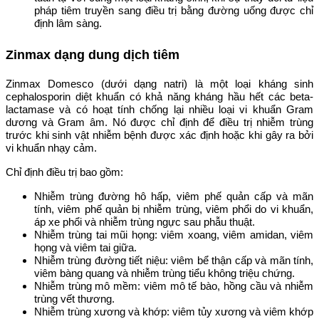
pháp tiêm truyền sang điều trị bằng đường uống được chỉ
định lâm sàng.
Zinmax dạng dung dịch tiêm
Zinmax Domesco (dưới dạng natri) là một loại kháng sinh
cephalosporin diệt khuẩn có khả năng kháng hầu hết các beta-
lactamase và có hoạt tính chống lại nhiều loại vi khuẩn Gram
dương và Gram âm. Nó được chỉ định để điều trị nhiễm trùng
trước khi sinh vật nhiễm bệnh được xác định hoặc khi gây ra bởi
vi khuẩn nhạy cảm.
Chỉ định điều trị bao gồm:
Nhiễm trùng đường hô hấp, viêm phế quản cấp và mãn
tính, viêm phế quản bị nhiễm trùng, viêm phổi do vi khuẩn,
áp xe phổi và nhiễm trùng ngực sau phẫu thuật.
Nhiễm trùng tai mũi họng: viêm xoang, viêm amidan, viêm
họng và viêm tai giữa.
Nhiễm trùng đường tiết niệu: viêm bể thận cấp và mãn tính,
viêm bàng quang và nhiễm trùng tiểu không triệu chứng.
Nhiễm trùng mô mềm: viêm mô tế bào, hồng cầu và nhiễm
trùng vết thương.
Nhiễm trùng xương và khớp: viêm tủy xương và viêm khớp