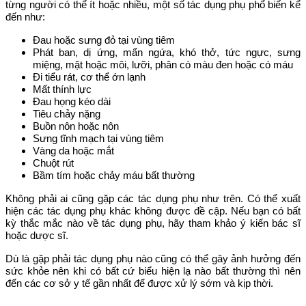
từng người có thể ít hoặc nhiều, một số tác dụng phụ phổ biến kể
đến như:
Đau hoặc sưng đỏ tại vùng tiêm
Phát ban, dị ứng, mẩn ngứa, khó thở, tức ngực, sưng
miệng, mặt hoặc môi, lưỡi, phân có màu đen hoặc có máu
Đi tiểu rát, cơ thể ớn lạnh
Mất thính lực
Đau họng kéo dài
Tiêu chảy nặng
Buồn nôn hoặc nôn
Sưng tĩnh mạch tại vùng tiêm
Vàng da hoặc mắt
Chuột rút
Bầm tím hoặc chảy máu bất thường
Không phải ai cũng gặp các tác dụng phụ như trên. Có thể xuất
hiện các tác dụng phụ khác không được đề cập. Nếu bạn có bất
kỳ thắc mắc nào về tác dụng phụ, hãy tham khảo ý kiến bác sĩ
hoặc dược sĩ.
Dù là gặp phải tác dụng phụ nào cũng có thể gây ảnh hưởng đến
sức khỏe nên khi có bất cứ biểu hiện lạ nào bất thường thì nên
đến các cơ sở y tế gần nhất để được xử lý sớm và kịp thời.