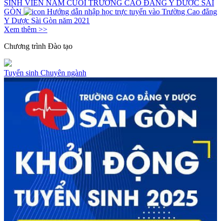
SINH VIÊN NĂM CUỐI TRƯỜNG CAO ĐẲNG Y DƯỢC SÀI
GÒN
Hướng dẫn nhập học trực tuyến vào Trường Cao đẳng
Y Dược Sài Gòn năm 2021
Xem thêm >>
Chương trình
Đào tạo
Tuyển sinh
Chuyên ngành