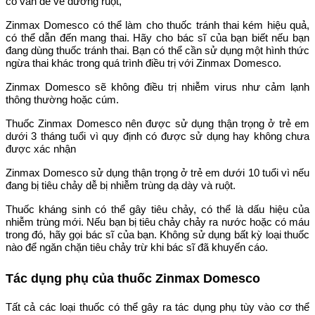
có vấn đề về đường ruột,
Zinmax Domesco có thể làm cho thuốc tránh thai kém hiệu quả,
có thể dẫn đến mang thai. Hãy cho bác sĩ của bạn biết nếu bạn
đang dùng thuốc tránh thai. Bạn có thể cần sử dụng một hình thức
ngừa thai khác trong quá trình điều trị với Zinmax Domesco.
Zinmax Domesco sẽ không điều trị nhiễm virus như cảm lạnh
thông thường hoặc cúm.
Thuốc Zinmax Domesco nên được sử dụng thận trọng ở trẻ em
dưới 3 tháng tuổi vì quy định có được sử dụng hay không chưa
được xác nhận
Zinmax Domesco sử dụng thận trọng ở trẻ em dưới 10 tuổi vì nếu
đang bị tiêu chảy dễ bị nhiễm trùng dạ dày và ruột.
Thuốc kháng sinh có thể gây tiêu chảy, có thể là dấu hiệu của
nhiễm trùng mới. Nếu bạn bị tiêu chảy chảy ra nước hoặc có máu
trong đó, hãy gọi bác sĩ của bạn. Không sử dụng bất kỳ loại thuốc
nào để ngăn chặn tiêu chảy trừ khi bác sĩ đã khuyến cáo.
Tác dụng phụ của thuốc Zinmax Domesco
Tất cả các loại thuốc có thể gây ra tác dụng phụ tùy vào cơ thể