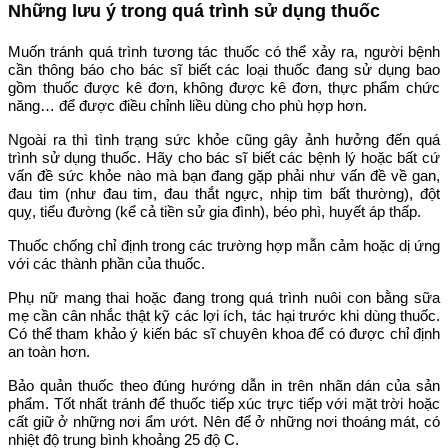
Những lưu ý trong quá trình sử dụng thuốc
Muốn tránh quá trình tương tác thuốc có thể xảy ra, người bệnh
cần thông báo cho bác sĩ biết các loại thuốc đang sử dụng bao
gồm thuốc được kê đơn, không được kê đơn, thực phẩm chức
năng… để được điều chỉnh liều dùng cho phù hợp hơn.
Ngoài ra thì tình trạng sức khỏe cũng gây ảnh hưởng đến quá
trình sử dụng thuốc. Hãy cho bác sĩ biết các bệnh lý hoặc bất cứ
vấn đề sức khỏe nào mà bạn đang gặp phải như vấn đề về gan,
đau tim (như đau tim, đau thắt ngực, nhịp tim bất thường), đột
quỵ, tiểu đường (kể cả tiền sử gia đình), béo phì, huyết áp thấp.
Thuốc chống chỉ định trong các trường hợp mẫn cảm hoặc dị ứng
với các thành phần của thuốc.
Phụ nữ mang thai hoặc đang trong quá trình nuôi con bằng sữa
mẹ cần cân nhắc thật kỹ các lợi ích, tác hại trước khi dùng thuốc.
Có thể tham khảo ý kiến bác sĩ chuyên khoa để có được chỉ định
an toàn hơn.
Bảo quản thuốc theo đúng hướng dẫn in trên nhãn dán của sản
phẩm. Tốt nhất tránh để thuốc tiếp xúc trực tiếp với mặt trời hoặc
cất giữ ở những nơi ẩm ướt. Nên để ở những nơi thoáng mát, có
nhiệt độ trung bình khoảng 25 độ C.