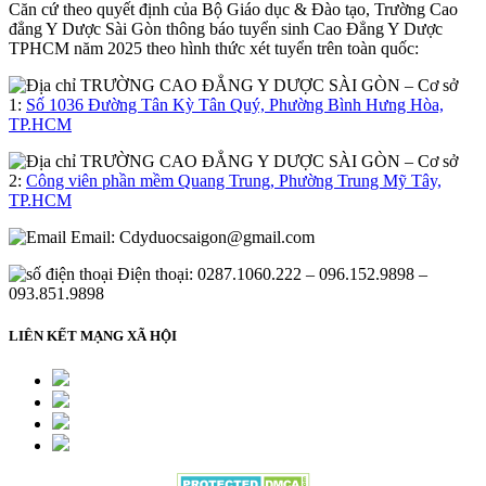
Căn cứ theo quyết định của Bộ Giáo dục & Đào tạo, Trường Cao
đẳng Y Dược Sài Gòn thông báo tuyển sinh Cao Đẳng Y Dược
TPHCM năm 2025 theo hình thức xét tuyển trên toàn quốc:
– Cơ sở
1:
Số 1036 Đường Tân Kỳ Tân Quý, Phường Bình Hưng Hòa,
TP.HCM
– Cơ sở
2:
Công viên phần mềm Quang Trung, Phường Trung Mỹ Tây,
TP.HCM
Email:
Cdyduocsaigon@gmail.com
Điện thoại: 0287.1060.222 – 096.152.9898 –
093.851.9898
LIÊN KẾT MẠNG XÃ HỘI