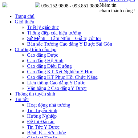
Niềm tin
096.152.9898 - 093.851.9898
chạm thành công !
Trang chủ
Giới thiệu
Triết lý giáo dục
Thông điệp của hiệu trưởng
Sứ Mệnh – Tầm Nhìn – Giá trị cốt lõi
Bản sắc Trường Cao đẳng Y Dược Sài Gòn
Chương trình đào tạo
Cao đẳng Dược
Cao đẳng Hộ Sinh
Cao đẳng Điều Dưỡng
Cao đẳng KT Xét Nghiệm Y Học
Cao đẳng KT Phục Hồi Chức Năng
Liên thông Cao đẳng Y Dược
Văn bằng 2 Cao đẳng Y Dược
Thông tin tuyển sinh
Tin tức
Hoạt động nhà trường
Tin Tuyển Sinh
Hướng Nghiệp
Đề thi Đáp án
Tin Tức Y Dược
Bệnh lý – Sức khỏe