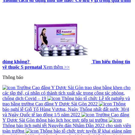
Yasmin cách sử dụng như thế nào? Có lưu ý gì trong quá trình
dùng không?
Tìm hiểu thông tin
về thuốc S prenatal
Xem thêm >>
Thông báo
Trường Cao đẳng Y Dược Sài Gòn trao tặng bằng khen cho
các tập thể, cá nhân có thành tích xuất sắc trong công tác phòng,
chống dịch Covid – 19
Thông báo tổ chức Lễ tốt nghiệp và
trao bằng trường Cao đẳng Y Dược Sài Gòn 2022
Thông
báo nghỉ lễ Giỗ Tổ Hùng Vương, Ngày Thống nhất đất nước 30/4
và Ngày Quốc tế lao động 1/5 năm 2022
Trường Cao đẳng
Y Dược Sài Gòn thông báo lịch học trực tiếp tại trường
Thông báo lịch nghỉ tết Nguyên đán Nhâm Dần 2022 cho sinh viên
toàn trường
Thông báo tổ chức trực tuyến lễ khai giảng năm