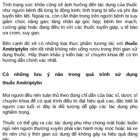
Tình trạng sức khỏe cũng sẽ ảnh hưởng đến tác dụng của thuốc
như người bệnh đã từng bị động kinh; tình trạng bí tiểu và phì đại
tuyến tiền liệt. Ngoài ra, còn cần thận trọng trên người bệnh bị suy
giảm chức năng gan; tăng nhãn áp góc hẹp; bệnh tim mạch;
cường giáp hoặc đang điều trị với các thuốc tuyến giáp, u tế bào
ưa crom, suy gan.
Bên cạnh đó sẽ có những loại thực phẩm tương tác với
thuốc
Amitriptylin
nên tốt nhất không nên uống rượu trong thời gian sử
dụng thuốc. Hãy tham khảo ý kiến bác sĩ chuyên khoa để có lời
hướng dẫn chính xác nhất.
Có những lưu ý nào trong quá trình sử dụng
thuốc Amitriptylin
Mọi người đều nên tuân thủ theo đúng chỉ dẫn của bác sĩ, dược sĩ
chuyên khoa để có quá trình điều trị đạt hiệu quả cao, đặc biệt là
người cao tuổi vì đây là đối tượng dễ gặp các tác dụng phụ
nghiêm trọng.
Thuốc có thể gây ra các tác dụng phụ như chóng mặt hoặc buồn
ngủ nên người thường xuyên phải vận hành máy móc hoặc lái xe
thì nên chú ý thời gian sử dụng để không gây ra hiệu quả đáng
tiếc.