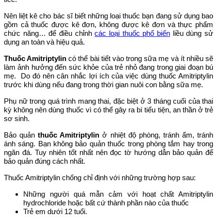
Nên liệt kê cho bác sĩ biết những loại thuốc bạn đang sử dụng bao
gồm cả thuốc được kê đơn, không được kê đơn và thực phẩm
chức năng… để điều chỉnh
các loại thuốc phổ biến
liều dùng sử
dụng an toàn và hiệu quả.
Thuốc Amitriptylin
có thể bài tiết vào trong sữa mẹ và ít nhiều sẽ
làm ảnh hưởng đến sức khỏe của trẻ nhỏ đang trong giai đoạn bú
mẹ. Do đó nên cân nhắc lợi ích của việc dùng thuốc Amitriptylin
trước khi dùng nếu đang trong thời gian nuôi con bằng sữa mẹ.
Phụ nữ trong quá trình mang thai, đặc biệt ở 3 tháng cuối của thai
kỳ không nên dùng thuốc vì có thể gây ra bí tiểu tiện, an thần ở trẻ
sơ sinh.
Bảo quản
thuốc Amitriptylin
ở nhiệt độ phòng, tránh ẩm, tránh
ánh sáng. Bạn không bảo quản thuốc trong phòng tắm hay trong
ngăn đá. Tuy nhiên tốt nhất nên đọc tờ hướng dẫn bảo quản để
bảo quản đúng cách nhất.
Thuốc Amitriptylin chống chỉ định với những trường hợp sau:
Những người quá mẫn cảm với hoạt chất Amitriptylin
hydrochloride hoặc bất cứ thành phần nào của thuốc
Trẻ em dưới 12 tuổi.