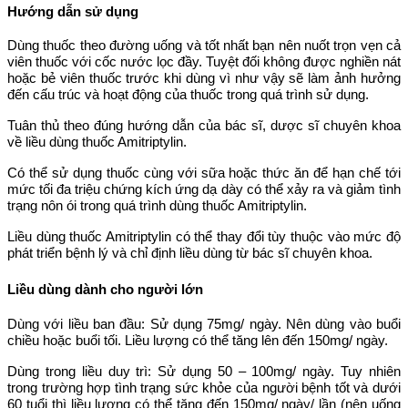
Hướng dẫn sử dụng
Dùng thuốc theo đường uống và tốt nhất bạn nên nuốt trọn vẹn cả
viên thuốc với cốc nước lọc đầy. Tuyệt đối không được nghiền nát
hoặc bẻ viên thuốc trước khi dùng vì như vậy sẽ làm ảnh hưởng
đến cấu trúc và hoạt động của thuốc trong quá trình sử dụng.
Tuân thủ theo đúng hướng dẫn của bác sĩ, dược sĩ chuyên khoa
về liều dùng thuốc Amitriptylin.
Có thể sử dụng thuốc cùng với sữa hoặc thức ăn để hạn chế tới
mức tối đa triệu chứng kích ứng dạ dày có thể xảy ra và giảm tình
trạng nôn ói trong quá trình dùng thuốc Amitriptylin.
Liều dùng thuốc Amitriptylin có thể thay đổi tùy thuộc vào mức độ
phát triển bệnh lý và chỉ định liều dùng từ bác sĩ chuyên khoa.
Liều dùng dành cho người lớn
Dùng với liều ban đầu: Sử dụng 75mg/ ngày. Nên dùng vào buổi
chiều hoặc buổi tối. Liều lượng có thể tăng lên đến 150mg/ ngày.
Dùng trong liều duy trì: Sử dụng 50 – 100mg/ ngày. Tuy nhiên
trong trường hợp tình trạng sức khỏe của người bệnh tốt và dưới
60 tuổi thì liều lượng có thể tăng đến 150mg/ ngày/ lần (nên uống