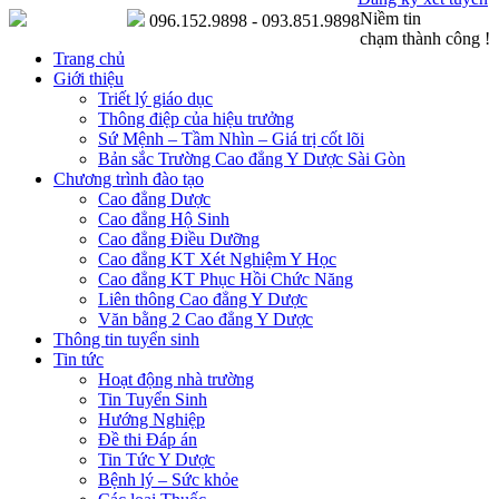
Niềm tin
096.152.9898 - 093.851.9898
chạm thành công !
Trang chủ
Giới thiệu
Triết lý giáo dục
Thông điệp của hiệu trưởng
Sứ Mệnh – Tầm Nhìn – Giá trị cốt lõi
Bản sắc Trường Cao đẳng Y Dược Sài Gòn
Chương trình đào tạo
Cao đẳng Dược
Cao đẳng Hộ Sinh
Cao đẳng Điều Dưỡng
Cao đẳng KT Xét Nghiệm Y Học
Cao đẳng KT Phục Hồi Chức Năng
Liên thông Cao đẳng Y Dược
Văn bằng 2 Cao đẳng Y Dược
Thông tin tuyển sinh
Tin tức
Hoạt động nhà trường
Tin Tuyển Sinh
Hướng Nghiệp
Đề thi Đáp án
Tin Tức Y Dược
Bệnh lý – Sức khỏe