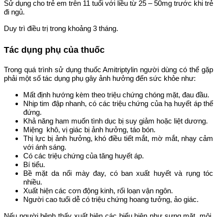
Sử dụng cho trẻ em trên 11 tuổi với liều từ 25 – 50mg trước khi trẻ
đi ngủ.
Duy trì điều trị trong khoảng 3 tháng.
Tác dụng phụ của thuốc
Trong quá trình sử dụng thuốc Amitriptylin người dùng có thể gặp
phải một số tác dụng phụ gây ảnh hưởng đến sức khỏe như:
Mất định hướng kèm theo triệu chứng chóng mặt, đau đầu.
Nhịp tim đập nhanh, có các triệu chứng của hạ huyết áp thế
đứng.
Khả năng ham muốn tình dục bị suy giảm hoặc liệt dương.
Miệng khô, vị giác bị ảnh hưởng, táo bón.
Thị lực bị ảnh hưởng, khó điều tiết mắt, mờ mắt, nhạy cảm
với ánh sáng.
Có các triệu chứng của tăng huyết áp.
Bí tiểu.
Bề mặt da nổi mày đay, có ban xuất huyết và rụng tóc
nhiều.
Xuất hiện các cơn động kinh, rối loạn vận ngôn.
Người cao tuổi dễ có triệu chứng hoang tưởng, ảo giác.
Nếu người bệnh thấy xuất hiện các biểu hiện như sưng mặt, môi,