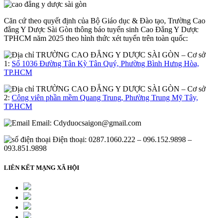
Căn cứ theo quyết định của Bộ Giáo dục & Đào tạo, Trường Cao
đẳng Y Dược Sài Gòn thông báo tuyển sinh Cao Đẳng Y Dược
TPHCM năm 2025 theo hình thức xét tuyển trên toàn quốc:
– Cơ sở
1:
Số 1036 Đường Tân Kỳ Tân Quý, Phường Bình Hưng Hòa,
TP.HCM
– Cơ sở
2:
Công viên phần mềm Quang Trung, Phường Trung Mỹ Tây,
TP.HCM
Email:
Cdyduocsaigon@gmail.com
Điện thoại: 0287.1060.222 – 096.152.9898 –
093.851.9898
LIÊN KẾT MẠNG XÃ HỘI