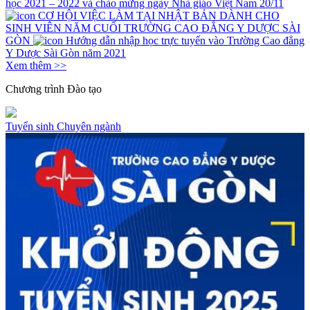
học 2021 – 2022 và chào mừng ngày Nhà giáo Việt Nam 20/11
CƠ HỘI VIỆC LÀM TẠI NHẬT BẢN DÀNH CHO
SINH VIÊN NĂM CUỐI TRƯỜNG CAO ĐẲNG Y DƯỢC SÀI
GÒN
Hướng dẫn nhập học trực tuyến vào Trường Cao đẳng
Y Dược Sài Gòn năm 2021
Xem thêm >>
Chương trình
Đào tạo
Tuyển sinh
Chuyên ngành