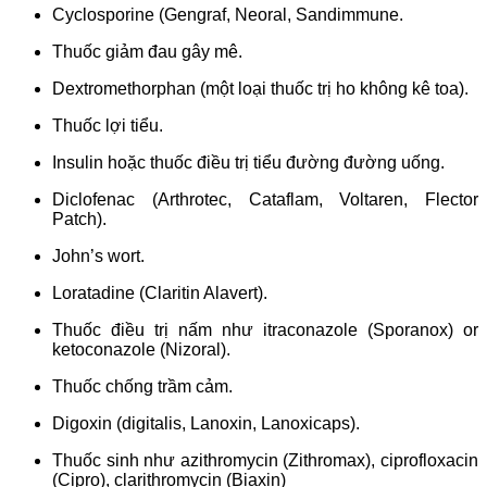
Cyclosporine (Gengraf, Neoral, Sandimmune.
Thuốc giảm đau gây mê.
Dextromethorphan (một loại thuốc trị ho không kê toa).
Thuốc lợi tiểu.
Insulin hoặc thuốc điều trị tiểu đường đường uống.
Diclofenac (Arthrotec, Cataflam, Voltaren, Flector
Patch).
John’s wort.
Loratadine (Claritin Alavert).
Thuốc điều trị nấm như itraconazole (Sporanox) or
ketoconazole (Nizoral).
Thuốc chống trầm cảm.
Digoxin (digitalis, Lanoxin, Lanoxicaps).
Thuốc sinh như azithromycin (Zithromax), ciprofloxacin
(Cipro), clarithromycin (Biaxin)