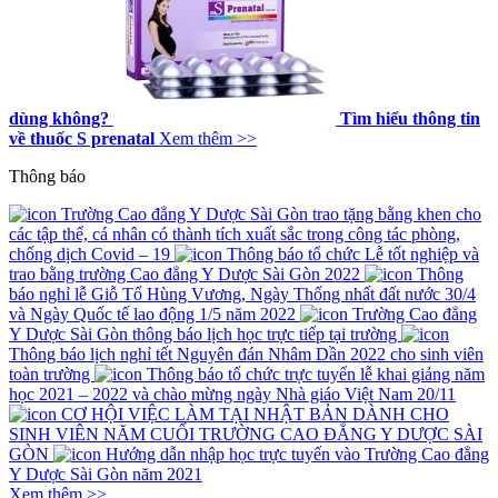
dùng không?
Tìm hiểu thông tin
về thuốc S prenatal
Xem thêm >>
Thông báo
Trường Cao đẳng Y Dược Sài Gòn trao tặng bằng khen cho
các tập thể, cá nhân có thành tích xuất sắc trong công tác phòng,
chống dịch Covid – 19
Thông báo tổ chức Lễ tốt nghiệp và
trao bằng trường Cao đẳng Y Dược Sài Gòn 2022
Thông
báo nghỉ lễ Giỗ Tổ Hùng Vương, Ngày Thống nhất đất nước 30/4
và Ngày Quốc tế lao động 1/5 năm 2022
Trường Cao đẳng
Y Dược Sài Gòn thông báo lịch học trực tiếp tại trường
Thông báo lịch nghỉ tết Nguyên đán Nhâm Dần 2022 cho sinh viên
toàn trường
Thông báo tổ chức trực tuyến lễ khai giảng năm
học 2021 – 2022 và chào mừng ngày Nhà giáo Việt Nam 20/11
CƠ HỘI VIỆC LÀM TẠI NHẬT BẢN DÀNH CHO
SINH VIÊN NĂM CUỐI TRƯỜNG CAO ĐẲNG Y DƯỢC SÀI
GÒN
Hướng dẫn nhập học trực tuyến vào Trường Cao đẳng
Y Dược Sài Gòn năm 2021
Xem thêm >>