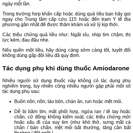
ngày một lần.
Trong trường hợp khẩn cấp hoặc dùng quá liều bạn hãy gọi
ngay cho Trung tâm cấp cứu 115 hoặc đến trạm Y tế địa
phương gần nhất để được thăm khám và xử lý kịp thời.
Các triệu chứng quá liều như: Ngất xỉu, nhịp tim chậm, thị
lực kém, đau đầu nhẹ.
Nếu quên một liều, hãy dùng càng sớm càng tốt, tuyệt đối
không dùng gấp đôi liều đã quy định.
Tác dụng phụ khi dùng thuốc Amiodarone
Nhiều người sử dụng thuốc này không có tác dụng phụ
nghiêm trọng, tuy nhiên cũng nhiều người gặp phải một số
tác dụng phụ sau:
Buồn nôn, nôn, táo bón, chán ăn, run hoặc mệt mỏi.
Dễ bị bầm tím, mất phối hợp, ngứa ran / tê tay hoặc
chân, cử động không kiểm soát, các triệu chứng mới
hoặc xấu đi của suy tim (như khó thở, sưng mắt cá
chân / bàn chân, mệt mỏi bất thường, tăng cân bất
thường / đột ngột ).