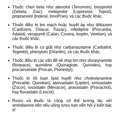
Thuốc chẹn beta như atenolol (Tenormin), bisoprolol
(Zebeta, Ziac), metoprolol (Lopressor, Toprol),
propranolol (Inderal, InnoPran), và các thuốc khác.
Thuốc điều trị tim mạch hoặc huyết áp như diltiazem
(Cardizem, Dilacor, Tiazac), nifedipine (Procardia,
Adalat), verapamil (Calan, Covera, Isoptin, Verelan), và
các thuốc khác.
Thuốc điều trị co giật như carbamazepine (Carbatrol,
Tegretol), phenytoin (Dilantin), và các thuốc khác.
Thuốc điều trị các vấn đề về nhịp tim như disopyramide
(Norpace), quinidine (Quinaglute, Quinidex), hay
procainamide (Procan, Pronestyl).
Thuốc trị rối loạn lipid huyết như cholestyramine
(Prevalite, Questran), atorvastatin (Lipitor), simvastatin
(Zocor), lovastatin (Mevacor), pravastatin (Pravachol),
hay fluvastatin (Lescol).
Rượu và thuốc lá cũng có thể tương tác với
amiodarone nên nếu uống rượu bạn nên hỏi ý kiến bác
sĩ