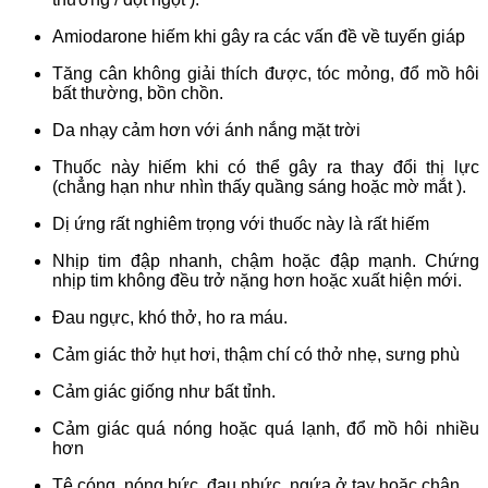
Amiodarone hiếm khi gây ra các vấn đề về tuyến giáp
Tăng cân không giải thích được, tóc mỏng, đổ mồ hôi
bất thường, bồn chồn.
Da nhạy cảm hơn với ánh nắng mặt trời
Thuốc này hiếm khi có thể gây ra thay đổi thị lực
(chẳng hạn như nhìn thấy quầng sáng hoặc mờ mắt ).
Dị ứng rất nghiêm trọng với thuốc này là rất hiếm
Nhịp tim đập nhanh, chậm hoặc đập mạnh. Chứng
nhịp tim không đều trở nặng hơn hoặc xuất hiện mới.
Đau ngực, khó thở, ho ra máu.
Cảm giác thở hụt hơi, thậm chí có thở nhẹ, sưng phù
Cảm giác giống như bất tỉnh.
Cảm giác quá nóng hoặc quá lạnh, đổ mồ hôi nhiều
hơn
Tê cóng, nóng bức, đau nhức, ngứa ở tay hoặc chân.