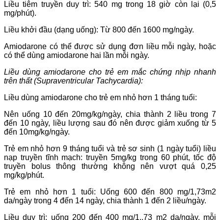
Liều tiêm truyền duy trì: 540 mg trong 18 giờ còn lại (0,5
mg/phút).
Liều khởi đầu (dạng uống): Từ 800 đến 1600 mg/ngày.
Amiodarone có thể được sử dụng đơn liều mỗi ngày, hoặc
có thể dùng amiodarone hai lần mỗi ngày.
Liều dùng amiodarone cho trẻ em
mắc chứng nhịp nhanh
trên thất (Supraventricular Tachycardia):
Liều dùng amiodarone cho trẻ em
nhỏ hơn 1 tháng tuổi:
Nên uống 10 đến 20mg/kg/ngày, chia thành 2 liều trong 7
đến 10 ngày, liều lượng sau đó nên được giảm xuống từ 5
đến 10mg/kg/ngày.
Trẻ em nhỏ hơn 9 tháng tuổi và trẻ sơ sinh (1 ngày tuổi) liều
nạp truyền tĩnh mạch: truyền 5mg/kg trong 60 phút, tốc độ
truyền bolus thông thường không nên vượt quá 0,25
mg/kg/phút.
Trẻ em nhỏ hơn 1 tuổi: Uống 600 đến 800 mg/1,73m
2
da/ngày trong 4 đến 14 ngày, chia thành 1 đến 2 liều/ngày.
Liều duy trì: uống 200 đến 400 mg/1.,73 m
2
da/ngày, mỗi