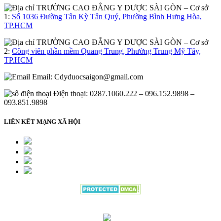
– Cơ sở
1:
Số 1036 Đường Tân Kỳ Tân Quý, Phường Bình Hưng Hòa,
TP.HCM
– Cơ sở
2:
Công viên phần mềm Quang Trung, Phường Trung Mỹ Tây,
TP.HCM
Email:
Cdyduocsaigon@gmail.com
Điện thoại: 0287.1060.222 – 096.152.9898 –
093.851.9898
LIÊN KẾT MẠNG XÃ HỘI