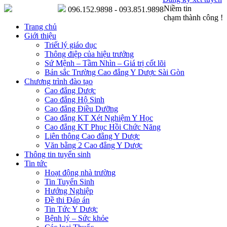
Niềm tin
096.152.9898 - 093.851.9898
chạm thành công !
Trang chủ
Giới thiệu
Triết lý giáo dục
Thông điệp của hiệu trưởng
Sứ Mệnh – Tầm Nhìn – Giá trị cốt lõi
Bản sắc Trường Cao đẳng Y Dược Sài Gòn
Chương trình đào tạo
Cao đẳng Dược
Cao đẳng Hộ Sinh
Cao đẳng Điều Dưỡng
Cao đẳng KT Xét Nghiệm Y Học
Cao đẳng KT Phục Hồi Chức Năng
Liên thông Cao đẳng Y Dược
Văn bằng 2 Cao đẳng Y Dược
Thông tin tuyển sinh
Tin tức
Hoạt động nhà trường
Tin Tuyển Sinh
Hướng Nghiệp
Đề thi Đáp án
Tin Tức Y Dược
Bệnh lý – Sức khỏe