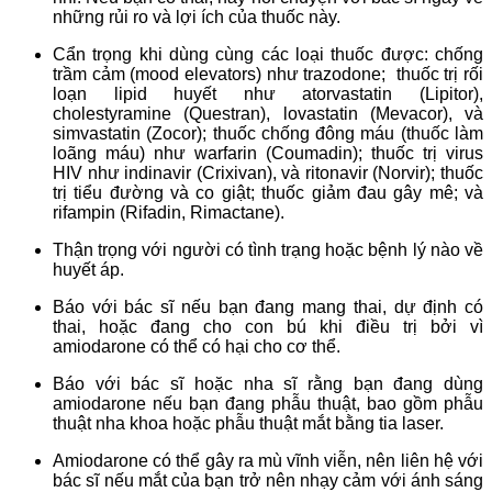
những rủi ro và lợi ích của thuốc này.
Cẩn trọng khi dùng cùng các loại thuốc được: chống
trầm cảm (mood elevators) như trazodone; thuốc trị rối
loạn lipid huyết như atorvastatin (Lipitor),
cholestyramine (Questran), lovastatin (Mevacor), và
simvastatin (Zocor); thuốc chống đông máu (thuốc làm
loãng máu) như warfarin (Coumadin); thuốc trị virus
HIV như indinavir (Crixivan), và ritonavir (Norvir); thuốc
trị tiểu đường và co giật; thuốc giảm đau gây mê; và
rifampin (Rifadin, Rimactane).
Thận trọng với người có tình trạng hoặc bệnh lý nào về
huyết áp.
Báo với bác sĩ nếu bạn đang mang thai, dự định có
thai, hoặc đang cho con bú khi điều trị bởi vì
amiodarone có thể có hại cho cơ thể.
Báo với bác sĩ hoặc nha sĩ rằng bạn đang dùng
amiodarone nếu bạn đang phẫu thuật, bao gồm phẫu
thuật nha khoa hoặc phẫu thuật mắt bằng tia laser.
Amiodarone có thể gây ra mù vĩnh viễn, nên liên hệ với
bác sĩ nếu mắt của bạn trở nên nhạy cảm với ánh sáng