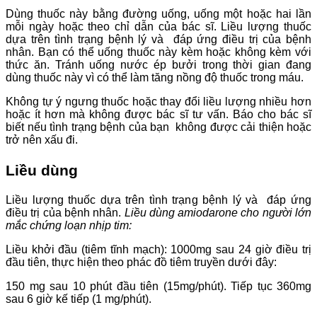
Dùng thuốc này bằng đường uống, uống một hoặc hai lần
mỗi ngày hoặc theo chỉ dẫn của bác sĩ. Liều lượng thuốc
dựa trên tình trạng bệnh lý và đáp ứng điều trị của bệnh
nhân. Bạn có thể uống thuốc này kèm hoặc không kèm với
thức ăn. Tránh uống nước ép bưởi trong thời gian đang
dùng thuốc này vì có thể làm tăng nồng độ thuốc trong máu.
Không tự ý ngưng thuốc hoặc thay đổi liều lượng nhiều hơn
hoặc ít hơn mà không được bác sĩ tư vấn. Báo cho bác sĩ
biết nếu tình trạng bệnh của bạn không được cải thiện hoặc
trở nên xấu đi.
Liều dùng
Liều lượng thuốc dựa trên tình trạng bệnh lý và đáp ứng
điều trị của bệnh nhân.
Liều dùng amiodarone cho người lớn
mắc chứng loạn nhịp tim:
Liều khởi đầu (tiêm tĩnh mạch): 1000mg sau 24 giờ điều trị
đầu tiên, thực hiện theo phác đồ tiêm truyền dưới đây:
150 mg sau 10 phút đầu tiên (15mg/phút). Tiếp tục 360mg
sau 6 giờ kế tiếp (1 mg/phút).