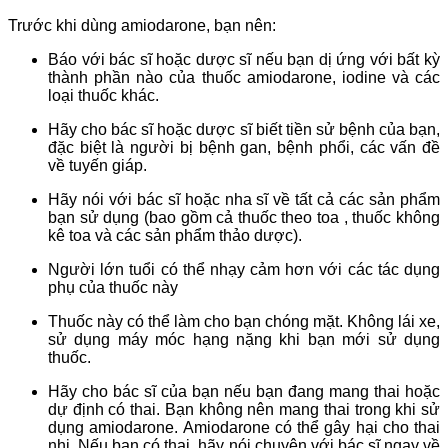
Trước khi dùng amiodarone, bạn nên:
Báo với bác sĩ hoặc dược sĩ nếu bạn dị ứng với bất kỳ
thành phần nào của thuốc amiodarone, iodine và các
loại thuốc khác.
Hãy cho bác sĩ hoặc dược sĩ biết tiền sử bệnh của bạn,
đặc biệt là người bị bệnh gan, bệnh phổi, các vấn đề
về tuyến giáp.
Hãy nói với bác sĩ hoặc nha sĩ về tất cả các sản phẩm
bạn sử dụng (bao gồm cả thuốc theo toa , thuốc không
kê toa và các sản phẩm thảo dược).
Người lớn tuổi có thể nhạy cảm hơn với các tác dụng
phụ của thuốc này
Thuốc này có thể làm cho bạn chóng mặt. Không lái xe,
sử dụng máy móc hạng nặng khi bạn mới sử dụng
thuốc.
Hãy cho bác sĩ của bạn nếu bạn đang mang thai hoặc
dự định có thai. Bạn không nên mang thai trong khi sử
dụng amiodarone. Amiodarone có thể gây hại cho thai
nhi. Nếu bạn có thai, hãy nói chuyện với bác sĩ ngay về