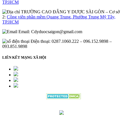
TP.HCM
– Cơ sở
2:
Công viên phần mềm Quang Trung, Phường Trung Mỹ Tây,
TP.HCM
Email:
Cdyduocsaigon@gmail.com
Điện thoại: 0287.1060.222 – 096.152.9898 –
093.851.9898
LIÊN KẾT MẠNG XÃ HỘI