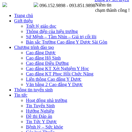
Niềm tin
096.152.9898 - 093.851.9898
chạm thành công !
Trang chủ
Giới thiệu
Triết lý giáo dục
Thông điệp của hiệu trưởng
Sứ Mệnh – Tầm Nhìn – Giá trị cốt lõi
Bản sắc Trường Cao đẳng Y Dược Sài Gòn
Chương trình đào tạo
Cao đẳng Dược
Cao đẳng Hộ Sinh
Cao đẳng Điều Dưỡng
Cao đẳng KT Xét Nghiệm Y Học
Cao đẳng KT Phục Hồi Chức Năng
Liên thông Cao đẳng Y Dược
Văn bằng 2 Cao đẳng Y Dược
Thông tin tuyển sinh
Tin tức
Hoạt động nhà trường
Tin Tuyển Sinh
Hướng Nghiệp
Đề thi Đáp án
Tin Tức Y Dược
Bệnh lý – Sức khỏe