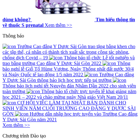
dùng không?
Tìm hiểu thông tin
về thuốc S prenatal
Xem thêm >>
Thông báo
Trường Cao đẳng Y Dược Sài Gòn trao tặng bằng khen cho
các tập thể, cá nhân có thành tích xuất sắc trong công tác phòng,
chống dịch Covid – 19
Thông báo tổ chức Lễ tốt nghiệp và
trao bằng trường Cao đẳng Y Dược Sài Gòn 2022
Thông
báo nghỉ lễ Giỗ Tổ Hùng Vương, Ngày Thống nhất đất nước 30/4
và Ngày Quốc tế lao động 1/5 năm 2022
Trường Cao đẳng
Y Dược Sài Gòn thông báo lịch học trực tiếp tại trường
Thông báo lịch nghỉ tết Nguyên đán Nhâm Dần 2022 cho sinh viên
toàn trường
Thông báo tổ chức trực tuyến lễ khai giảng năm
học 2021 – 2022 và chào mừng ngày Nhà giáo Việt Nam 20/11
CƠ HỘI VIỆC LÀM TẠI NHẬT BẢN DÀNH CHO
SINH VIÊN NĂM CUỐI TRƯỜNG CAO ĐẲNG Y DƯỢC SÀI
GÒN
Hướng dẫn nhập học trực tuyến vào Trường Cao đẳng
Y Dược Sài Gòn năm 2021
Xem thêm >>
Chương trình
Đào tạo