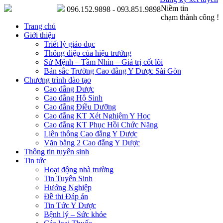
Niềm tin
096.152.9898 - 093.851.9898
chạm thành công !
Trang chủ
Giới thiệu
Triết lý giáo dục
Thông điệp của hiệu trưởng
Sứ Mệnh – Tầm Nhìn – Giá trị cốt lõi
Bản sắc Trường Cao đẳng Y Dược Sài Gòn
Chương trình đào tạo
Cao đẳng Dược
Cao đẳng Hộ Sinh
Cao đẳng Điều Dưỡng
Cao đẳng KT Xét Nghiệm Y Học
Cao đẳng KT Phục Hồi Chức Năng
Liên thông Cao đẳng Y Dược
Văn bằng 2 Cao đẳng Y Dược
Thông tin tuyển sinh
Tin tức
Hoạt động nhà trường
Tin Tuyển Sinh
Hướng Nghiệp
Đề thi Đáp án
Tin Tức Y Dược
Bệnh lý – Sức khỏe