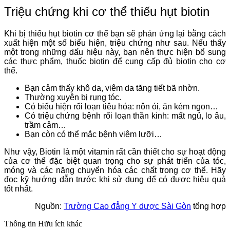
Triệu chứng khi cơ thể thiếu hụt biotin
Khi bị thiếu hụt biotin cơ thể bạn sẽ phản ứng lại bằng cách
xuất hiện một số biểu hiện, triệu chứng như sau. Nếu thấy
một trong những dấu hiệu này, bạn nên thực hiện bổ sung
các thực phẩm, thuốc biotin để cung cấp đủ biotin cho cơ
thể.
Bạn cảm thấy khô da, viêm da tăng tiết bã nhờn.
Thường xuyên bị rụng tóc.
Có biểu hiện rối loạn tiêu hóa: nôn ói, ăn kém ngon…
Có triệu chứng bệnh rối loạn thần kinh: mất ngủ, lo âu,
trầm cảm…
Bạn còn có thể mắc bệnh viêm lưỡi…
Như vậy, Biotin là một vitamin rất cần thiết cho sự hoạt động
của cơ thể đặc biệt quan trọng cho sự phát triển của tóc,
móng và các năng chuyển hóa các chất trong cơ thể. Hãy
đọc kỹ hướng dẫn trước khi sử dụng để có được hiệu quả
tốt nhất.
Nguồn:
Trường Cao đẳng Y dược Sài Gòn
tổng hợp
Thông tin
Hữu ích khác