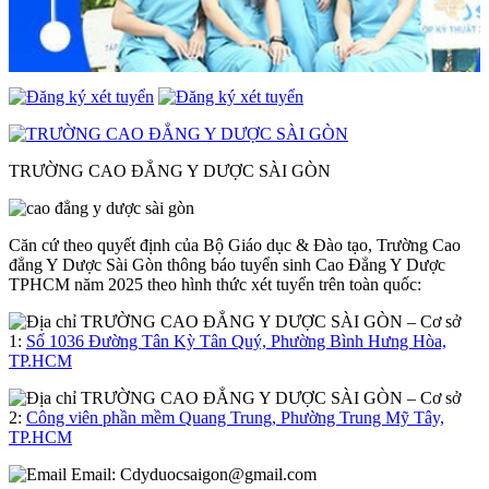
TRƯỜNG CAO ĐẲNG Y DƯỢC SÀI GÒN
Căn cứ theo quyết định của Bộ Giáo dục & Đào tạo, Trường Cao
đẳng Y Dược Sài Gòn thông báo tuyển sinh Cao Đẳng Y Dược
TPHCM năm 2025 theo hình thức xét tuyển trên toàn quốc:
– Cơ sở
1:
Số 1036 Đường Tân Kỳ Tân Quý, Phường Bình Hưng Hòa,
TP.HCM
– Cơ sở
2:
Công viên phần mềm Quang Trung, Phường Trung Mỹ Tây,
TP.HCM
Email:
Cdyduocsaigon@gmail.com