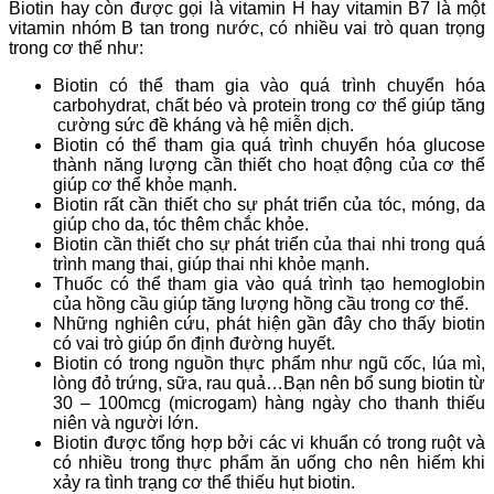
Biotin hay còn được gọi là vitamin H hay vitamin B7 là một
vitamin nhóm B tan trong nước, có nhiều vai trò quan trọng
trong cơ thể như:
Biotin có thể tham gia vào quá trình chuyển hóa
carbohydrat, chất béo và protein trong cơ thể giúp tăng
cường sức đề kháng và hệ miễn dịch.
Biotin có thể tham gia quá trình chuyển hóa glucose
thành năng lượng cần thiết cho hoạt động của cơ thể
giúp cơ thể khỏe mạnh.
Biotin rất cần thiết cho sự phát triển của tóc, móng, da
giúp cho da, tóc thêm chắc khỏe.
Biotin cần thiết cho sự phát triển của thai nhi trong quá
trình mang thai, giúp thai nhi khỏe mạnh.
Thuốc có thể tham gia vào quá trình tạo hemoglobin
của hồng cầu giúp tăng lượng hồng cầu trong cơ thể.
Những nghiên cứu, phát hiện gần đây cho thấy biotin
có vai trò giúp ổn định đường huyết.
Biotin có trong nguồn thực phẩm như ngũ cốc, lúa mì,
lòng đỏ trứng, sữa, rau quả…Bạn nên bổ sung biotin từ
30 – 100mcg (microgam) hàng ngày cho thanh thiếu
niên và người lớn.
Biotin được tổng hợp bởi các vi khuẩn có trong ruột và
có nhiều trong thực phẩm ăn uống cho nên hiếm khi
xảy ra tình trạng cơ thể thiếu hụt biotin.