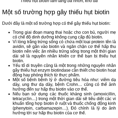
Thiếu hụt biotin làm tăng bã nhờn, khô da
Một số trường hợp gây thiếu hụt biotin
Dưới đây là một số trường hợp có thể gây thiếu hụt biotin:
Trong giai đoạn mang thai hoặc cho con bú, người mẹ
có chế độ dinh dưỡng không cung cấp đủ biotin.
Vì lòng trắng trứng sống có chứa một loại protein tên là
avidin, sẽ gắn vào biotin và ngăn chặn cơ thể hấp thu
biotin nên việc ăn nhiều trứng sống trong một thời gian
dài sẽ là nguyên nhân khiến cơ thể bạn bị thiếu hụt
biotin.
Yếu tố di truyền cũng là một trong những nguyên nhân
gây thiếu hụt enzym biotindase cần thiết cho biotin hoạt
động hay phóng thích từ thực phẩm.
Một số bệnh bệnh lý ở đường tiêu hóa như: viêm dạ
dày, ung thư dạ dày, bệnh Crohn… cũng có thể ảnh
hưởng đến sự hấp thu biotin vào cơ thể.
Nếu bạn sử dụng các thuốc kháng sinh (amoxicillin,
tetracyclin…) trong một thời gian dài sẽ tiêu diệt các vi
khuẩn tổng hợp biotin ở ruột và thuốc chống động kinh
(phenytoin, carbamazepin…). Đó chính là lý do ảnh
hưởng tới sự hấp thu biotin của cơ thể.