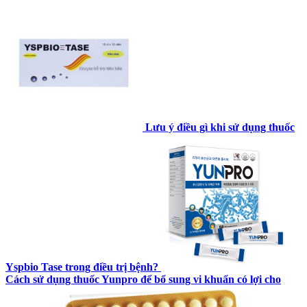
Lưu ý điều gì khi sử dụng thuốc
Yspbio Tase trong điều trị bệnh?
Cách sử dụng thuốc Yunpro để bổ sung vi khuẩn có lợi cho