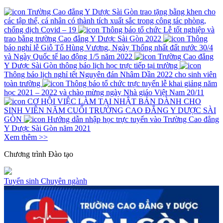
Trường Cao đẳng Y Dược Sài Gòn trao tặng bằng khen cho
các tập thể, cá nhân có thành tích xuất sắc trong công tác phòng,
chống dịch Covid – 19
Thông báo tổ chức Lễ tốt nghiệp và
trao bằng trường Cao đẳng Y Dược Sài Gòn 2022
Thông
báo nghỉ lễ Giỗ Tổ Hùng Vương, Ngày Thống nhất đất nước 30/4
và Ngày Quốc tế lao động 1/5 năm 2022
Trường Cao đẳng
Y Dược Sài Gòn thông báo lịch học trực tiếp tại trường
Thông báo lịch nghỉ tết Nguyên đán Nhâm Dần 2022 cho sinh viên
toàn trường
Thông báo tổ chức trực tuyến lễ khai giảng năm
học 2021 – 2022 và chào mừng ngày Nhà giáo Việt Nam 20/11
CƠ HỘI VIỆC LÀM TẠI NHẬT BẢN DÀNH CHO
SINH VIÊN NĂM CUỐI TRƯỜNG CAO ĐẲNG Y DƯỢC SÀI
GÒN
Hướng dẫn nhập học trực tuyến vào Trường Cao đẳng
Y Dược Sài Gòn năm 2021
Xem thêm >>
Chương trình
Đào tạo
Tuyển sinh
Chuyên ngành