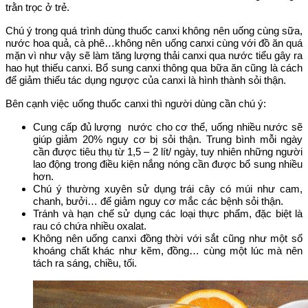
trằn trọc ở trẻ.
Chú ý trong quá trình dùng thuốc canxi không nên uống cùng sữa,
nước hoa quả, cà phê…không nên uống canxi cùng với đồ ăn quá
mặn vì như vậy sẽ làm tăng lượng thải canxi qua nước tiểu gây ra
hao hụt thiếu canxi. Bổ sung canxi thông qua bữa ăn cũng là cách
để giảm thiểu tác dụng ngược của canxi là hình thành sỏi thận.
Bên cạnh việc uống thuốc canxi thì người dùng cần chú ý:
Cung cấp đủ lượng nước cho cơ thể, uống nhiều nước sẽ
giúp giảm 20% nguy cơ bị sỏi thận. Trung bình mỗi ngày
cần được tiêu thụ từ 1,5 – 2 lít/ ngày, tuy nhiên những người
lao động trong điều kiện nắng nóng cần được bổ sung nhiều
hơn.
Chú ý thường xuyên sử dụng trái cây có múi như cam,
chanh, bưởi… để giảm nguy cơ mắc các bệnh sỏi thận.
Tránh và hạn chế sử dụng các loại thực phẩm, đặc biệt là
rau có chứa nhiều oxalat.
Không nên uống canxi đồng thời với sắt cũng như một số
khoáng chất khác như kẽm, đồng… cùng một lúc mà nên
tách ra sáng, chiều, tối.