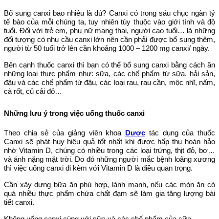
Bổ sung canxi bao nhiêu là đủ? Canxi có trong sáu chục ngàn tỷ
tế bào của mỗi chúng ta, tuy nhiên tùy thuộc vào giới tính và độ
tuổi. Đối với trẻ em, phụ nữ mang thai, người cao tuổi… là những
đối tượng có nhu cầu canxi lớn nên cần phải được bổ sung thêm,
người từ 50 tuổi trở lên cần khoảng 1000 – 1200 mg canxi/ ngày.
Bên cạnh thuốc canxi thì bạn có thể bổ sung canxi bằng cách ăn
những loại thực phẩm như: sữa, các chế phẩm từ sữa, hải sản,
đậu và các chế phẩm từ đậu, các loại rau, rau cần, mộc nhĩ, nấm,
cà rốt, củ cải đỏ…
Những lưu ý trong việc uống thuốc canxi
Theo chia sẻ của giảng viên khoa
Dược
tác dụng của thuốc
Canxi sẽ phát huy hiệu quả tốt nhất khi được hấp thu hoàn hảo
nhờ Vitamin D, chúng có nhiều trong các loại trứng, thịt đỏ, bơ…
và ánh nặng mặt trời. Do đó những người mắc bệnh loãng xương
thì việc uống canxi đi kèm với Vitamin D là điều quan trọng.
Cần xây dựng bữa ăn phù hợp, lành mạnh, nếu các món ăn có
quá nhiều thực phẩm chứa chất đạm sẽ làm gia tăng lượng bài
tiết canxi.
Không uống canxi cùng với sữa và các chế phẩm của sữa.