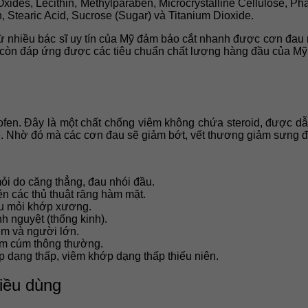
des, Lecithin, Methylparaben, Microcrystalline Cellulose, Pha
 Stearic Acid, Sucrose (Sugar) và Titanium Dioxide.
 nhiều bác sĩ uy tín của Mỹ đảm bảo cắt nhanh được cơn đau
òn đáp ứng được các tiêu chuẩn chất lượng hàng đầu của Mỹ, qu
rofen. Đây là một chất chống viêm không chứa steroid, được dẫ
hể. Nhờ đó mà các cơn đau sẽ giảm bớt, vết thương giảm sưng đ
i do căng thẳng, đau nhói đầu.
n các thủ thuật răng hàm mặt.
u mỏi khớp xương.
h nguyệt (thống kinh).
em và người lớn.
ảm cúm thông thường.
 dạng thấp, viêm khớp dạng thấp thiếu niên.
liều dùng