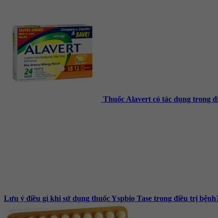
Thuốc Alavert có tác dụng trong điề
Lưu ý điều gì khi sử dụng thuốc Yspbio Tase trong điều trị bệnh