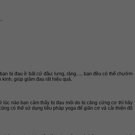
u…
ù bạn bị đau ở bất cứ đâu: lưng, răng…, bạn đều có thể chườm
kinh, giúp giảm đau rất hiệu quả.
cứ lúc nào bạn cảm thấy bị đau mỏi do bị căng cứng cơ thì hãy
ũng có thể sử dụng liệu pháp yoga để giãn cơ và cải thiện độ