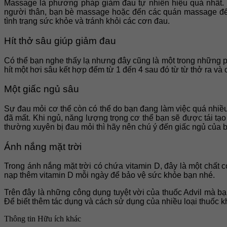
Massage là phương pháp giảm đau tự nhiên hiệu quả nhất. N
người thân, bạn bè massage hoặc đến các quán massage để 
tình trạng sức khỏe và tránh khỏi các cơn đau.
Hít thở sâu giúp giảm đau
Có thể bạn nghe thấy lạ nhưng đây cũng là một trong những 
hít một hơi sâu kết hợp đếm từ 1 đến 4 sau đó từ từ thở ra và
Một giấc ngủ sâu
Sự đau mỏi cơ thể còn có thể do bạn đang làm việc quá nhiều 
đã mất. Khi ngủ, năng lượng trọng cơ thể bạn sẽ được tái t
thường xuyên bị đau mỏi thì hãy nên chú ý đến giấc ngủ của 
Ánh nắng mặt trời
Trong ánh nắng mặt trời có chứa vitamin D, đây là một chất c
nạp thêm vitamin D mỗi ngày để bảo vệ sức khỏe bạn nhé.
Trên đây là những công dụng tuyệt vời của thuốc Advil mà bạn
Để biết thêm tác dụng và cách sử dụng của nhiều loại thuốc
Thông tin
Hữu ích khác