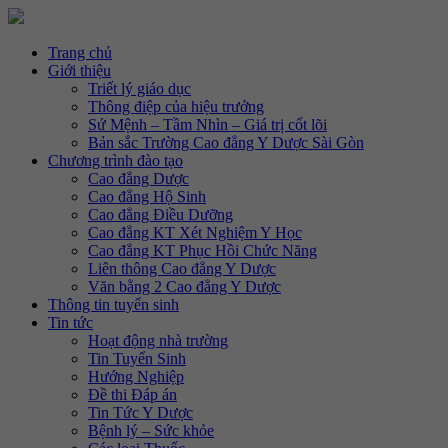
Trang chủ
Giới thiệu
Triết lý giáo dục
Thông điệp của hiệu trưởng
Sứ Mệnh – Tầm Nhìn – Giá trị cốt lõi
Bản sắc Trường Cao đẳng Y Dược Sài Gòn
Chương trình đào tạo
Cao đẳng Dược
Cao đẳng Hộ Sinh
Cao đẳng Điều Dưỡng
Cao đẳng KT Xét Nghiệm Y Học
Cao đẳng KT Phục Hồi Chức Năng
Liên thông Cao đẳng Y Dược
Văn bằng 2 Cao đẳng Y Dược
Thông tin tuyển sinh
Tin tức
Hoạt động nhà trường
Tin Tuyển Sinh
Hướng Nghiệp
Đề thi Đáp án
Tin Tức Y Dược
Bệnh lý – Sức khỏe