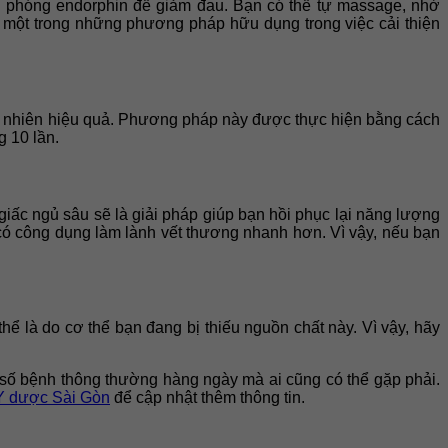
ải phóng endorphin để giảm đau. Bạn có thể tự massage, nhờ
một trong những phương pháp hữu dụng trong việc cải thiện
tự nhiên hiệu quả. Phương pháp này được thực hiện bằng cách
g 10 lần.
giấc ngủ sâu sẽ là giải pháp giúp bạn hồi phục lại năng lượng
có công dụng làm lành vết thương nhanh hơn. Vì vậy, nếu bạn
hể là do cơ thể bạn đang bị thiếu nguồn chất này. Vì vậy, hãy
ột số bệnh thông thường hàng ngày mà ai cũng có thể gặp phải.
Y dược Sài Gòn
để cập nhật thêm thông tin.