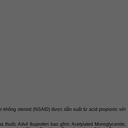
 không steroid (NSAID) được dẫn xuất từ acid propionic với
 thuốc Advil Ibuprofen bao gồm: Acetylated Monoglyceride,