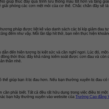
ó giúp thúc đẩy quá trình lưu thông máu tốt hơn và tăng gi
giải phóng các cơn mệt mỏi của cơ thể. Chắc chắn đây sẽ là 
phương pháp được liệt kê vào danh sách các bí kíp giảm đau 
 cũng đếm như vậy. Mỗi lần tập hít thở, bạn nên thực hiện khoản
dẫn đến hiện tượng bị kiệt sức và cần nghỉ ngơi. Lúc đó, một 
ạo đồng thời thúc đẩy khả năng kiểm soát được cơn đau và còn 
bản thân nhé.
ó thể giúp bạn ít bị đau hơn. Nếu bạn thường xuyên bị đau có t
 cần phải biết. Tất cả đều rất hữu dụng trong việc điều trị m
 khác bạn hãy thường xuyên vào website của
Trường Cao đẳng 