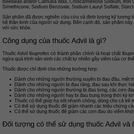
Beeswax and/or Carnuba Wax, Croscarmellose Sodium, Iron Oxi
Simethicone, Sodium Benzoate, Sodium Lauryl Sulfate, Starch,
Sản phẩm đã được nghiên cứu cứu và định lượng kỹ lượng từ
hệ thần kinh của người sử dụng. Bên cạnh đó, sản phẩm này c
với sức khỏe.
Công dụng của thuốc Advil là gì?
Thuốc Advil Ibuprofen có thành phần chính là hoạt chất Ibup
ngừa quá trình sản sinh các chất tự nhiên gây viêm của cơ t
Thuốc được chỉ định cho những trường hợp:
Dành cho những người thường xuyên bị đau đầu, mệt mỏ
Dành cho những người bị đau răng, đau sau khi thực hiệ
Dành cho những người thường bị đau lưng, các cơn đa
Dành cho những người hay bị đau bụng trong thời kỳ kin
Thuốc có thể giúp hạ sốt nhanh chóng, dùng cho cả trẻ 
Có thể sử dụng thuốc để giảm nhanh các triệu chứng c
Có thể sử dụng thuốc để giảm các cơn đau do viêm khớp
Đối tượng có thể sử dụng thuốc Advil và 