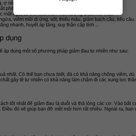
g, ợ nóng hoặc nhiệt miệng
hắt phế quản và gây ra thở khò khè
 mất ngủ, có thể xuất hiện hiện tượng ù tai, mờ mắt.
ngứa, viêm mũi dị ứng, sốt, thiếu máu, giảm bạch cầu, tiểu cầ
tăng nhanh, huyết áp tăng, suy thận cấp tính…
áp dụng
thể áp dụng một số phương pháp giảm đau tự nhiên như sau:
quả nhất. Có thể bạn chưa biết, đá có khả năng chống viêm, d
hất gây tê tự nhiên có khả năng làm chậm đi các xung lực thần 
ách tốt nhất để giảm đau là duỗi và thả lỏng các cơ. Vào bất 
 Điều đó sẽ giúp bạn đỡ mệt mỏi hơn rất nhiều. Ngoài ra, bạn c