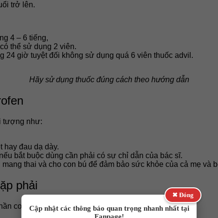
ổi trở lên.
g 4 – 6 tiếng,
ó thể sử dụng 2 viên.
g 24 giờ tuyệt đối không sử dụng quá 6 viên thuốc advil.
Hãy sử dụng thuốc đúng cách theo hướng dẫn
rofen
i tượng như:
t hay đau dạ dày.
 nếu bắt buộc dùng cần phải có sự chỉ dẫn của bác sĩ.
h mang thai và cho con bú để đảm bảo sức khỏe của cả mẹ và b
ặp phải
✖ Đóng
phần cơ thể như sau:
Cập nhật các thông báo quan trọng nhanh nhất tại
Fanpage!