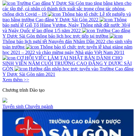
Trường Cao đẳng Y Dược Sài Gòn trao tặng bằng khen cho
các tập thể, cá nhân có thành tích xuất sắc trong công tác phòng,
chống dịch Covid – 19
Thông báo tổ chức Lễ tốt nghiệp và
trao bằng trường Cao đẳng Y Dược Sài Gòn 2022
Thông
báo nghỉ lễ Giỗ Tổ Hùng Vương, Ngày Thống nhất đất nước 30/4
và Ngày Quốc tế lao động 1/5 năm 2022
Trường Cao đẳng
Y Dược Sài Gòn thông báo lịch học trực tiếp tại trường
Thông báo lịch nghỉ tết Nguyên đán Nhâm Dần 2022 cho sinh viên
toàn trường
Thông báo tổ chức trực tuyến lễ khai giảng năm
học 2021 – 2022 và chào mừng ngày Nhà giáo Việt Nam 20/11
CƠ HỘI VIỆC LÀM TẠI NHẬT BẢN DÀNH CHO
SINH VIÊN NĂM CUỐI TRƯỜNG CAO ĐẲNG Y DƯỢC SÀI
GÒN
Hướng dẫn nhập học trực tuyến vào Trường Cao đẳng
Y Dược Sài Gòn năm 2021
Xem thêm >>
Chương trình
Đào tạo
Tuyển sinh
Chuyên ngành