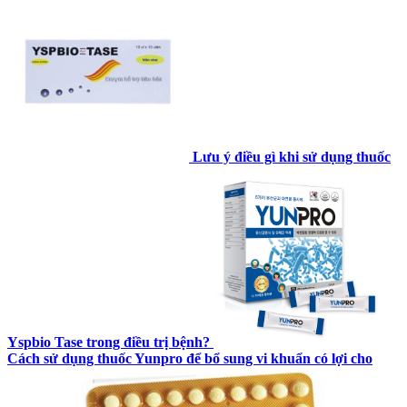
Lưu ý điều gì khi sử dụng thuốc
Yspbio Tase trong điều trị bệnh?
Cách sử dụng thuốc Yunpro để bổ sung vi khuẩn có lợi cho