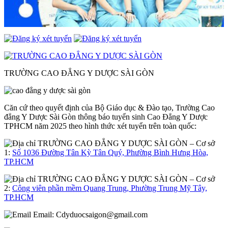
TRƯỜNG CAO ĐẲNG Y DƯỢC SÀI GÒN
Căn cứ theo quyết định của Bộ Giáo dục & Đào tạo, Trường Cao
đẳng Y Dược Sài Gòn thông báo tuyển sinh Cao Đẳng Y Dược
TPHCM năm 2025 theo hình thức xét tuyển trên toàn quốc:
– Cơ sở
1:
Số 1036 Đường Tân Kỳ Tân Quý, Phường Bình Hưng Hòa,
TP.HCM
– Cơ sở
2:
Công viên phần mềm Quang Trung, Phường Trung Mỹ Tây,
TP.HCM
Email:
Cdyduocsaigon@gmail.com