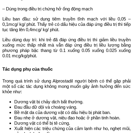
– Dùng trong điều trị chứng hở ống động mạch
Liều ban đầu: sử dụng tiêm truyền tĩnh mạch với liều 0,05 –
0,1mcg/ kg/ phút. Thấy trẻ có dấu hiệu của đáp ứng điều trị thì tiếp
tục tăng lên 0,4mcg/ kg/ phút.
Liều dùng duy trì: khi trẻ đã đáp ứng điều trị thì giảm liều truyền
xuống mức thấp nhất mà vẫn đáp ứng điều trị liều lượng bằng
phương pháp bậc thang từ 0.1 xuống 0.05 xuống 0.025 xuống
0.01 mcg/kg/phút.
Tác dụng phụ của thuốc
Trong quá trình sử dụng Alprostadil người bệnh có thể gặp phải
một số các tác dụng không mong muốn gây ảnh hưởng đến sức
khỏe như:
Dương vật bị chảy dịch bất thường.
Đau đầu dữ dội và choáng váng.
Bề mặt da của dương vật có dấu hiệu bị phát ban.
Đau nhẹ ở dương vật, niệu đạo hoặc ở phần tinh hoàn.
Dương vật có thể bị tê cứng.
Xuất hiện các triệu chứng của cảm lạnh như ho, nghẹt mũi,