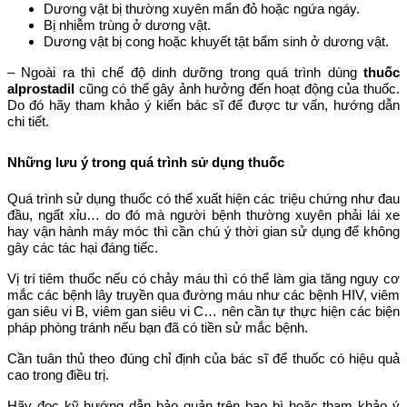
Dương vật bị thường xuyên mẩn đỏ hoặc ngứa ngáy.
Bị nhiễm trùng ở dương vật.
Dương vật bị cong hoặc khuyết tật bẩm sinh ở dương vật.
– Ngoài ra thì chế độ dinh dưỡng trong quá trình dùng
thuốc
alprostadil
cũng có thể gây ảnh hưởng đến hoạt động của thuốc.
Do đó hãy tham khảo ý kiến bác sĩ để được tư vấn, hướng dẫn
chi tiết.
Những lưu ý trong quá trình sử dụng thuốc
Quá trình sử dụng thuốc có thể xuất hiện các triệu chứng như đau
đầu, ngất xỉu… do đó mà người bệnh thường xuyên phải lái xe
hay vận hành máy móc thì cần chú ý thời gian sử dụng để không
gây các tác hại đáng tiếc.
Vị trí tiêm thuốc nếu có chảy máu thì có thể làm gia tăng nguy cơ
mắc các bệnh lây truyền qua đường máu như các bệnh HIV, viêm
gan siêu vi B, viêm gan siêu vi C… nên cần tự thực hiện các biện
pháp phòng tránh nếu bạn đã có tiền sử mắc bệnh.
Cần tuân thủ theo đúng chỉ định của bác sĩ để thuốc có hiệu quả
cao trong điều trị.
Hãy đọc kỹ hướng dẫn bảo quản trên bao bì hoặc tham khảo ý