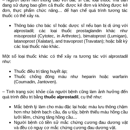
đang sử dụng bao gồm cả thuốc được kê đơn và không được kê
đơn, thực phẩm chức năng… để hạn chế quá trình tương tác
thuốc có thể xảy ra.
Thông báo cho bác sĩ hoặc dược sĩ nếu bạn bị dị ứng với
alprostadil; các loại thuốc prostaglandin khác như
misoprostol (Cytotec, in Arthrotec), bimatoprost (Lumigan),
latanoprost (Xalatan), and travoprost (Travatan); hoặc bất kỳ
các loại thuốc nào khác.
Một số loại thuốc khác có thể xảy ra tương tác với alprostadil
như:
Thuốc điều trị tăng huyết áp;
Thuốc chống đông máu như heparin hoặc warfarin
(Coumadin, Jantoven).
– Tình trạng sức khỏe của người bệnh cũng làm ảnh hưởng đến
quá trình điều trị bằng
thuốc
alprostadil
, cụ thể như:
Mắc bệnh lý làm cho máu đặc lại hoặc máu lưu thông chậm
hơn như bệnh bạch cầu, đa u tủy, bệnh thiếu máu hồng cầu
lưỡi liềm, chứng tăng hồng cầu…
Người bệnh có tiền sử mắc chứng cương đau dương vật
và đều có nguy cơ mắc chứng cương đau dương vật.