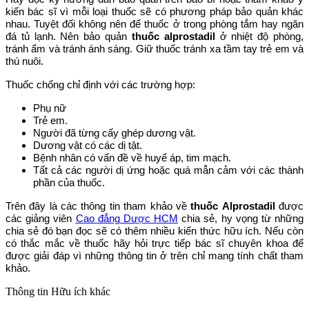
kiến bác sĩ vì mỗi loại thuốc sẽ có phương pháp bảo quản khác
nhau. Tuyệt đối không nên để thuốc ở trong phòng tắm hay ngăn
đá tủ lạnh. Nên bảo quản
thuốc alprostadil
ở nhiệt độ phòng,
tránh ẩm và tránh ánh sáng. Giữ thuốc tránh xa tầm tay trẻ em và
thú nuôi.
Thuốc chống chỉ định với các trường hợp:
Phụ nữ
Trẻ em.
Người đã từng cấy ghép dương vật.
Dương vật có các dị tật.
Bệnh nhân có vấn đề về huyế áp, tim mạch.
Tất cả các người dị ứng hoặc quá mẫn cảm với các thành
phần của thuốc.
Trên đây là các thông tin tham khảo về
thuốc Alprostadil
được
các giảng viên
Cao đẳng Dược HCM
chia sẻ, hy vọng từ những
chia sẻ đó bạn đọc sẽ có thêm nhiều kiến thức hữu ích. Nếu còn
có thắc mắc về thuốc hãy hỏi trực tiếp bác sĩ chuyên khoa để
được giải đáp vì những thông tin ở trên chỉ mang tính chất tham
khảo.
Thông tin
Hữu ích khác