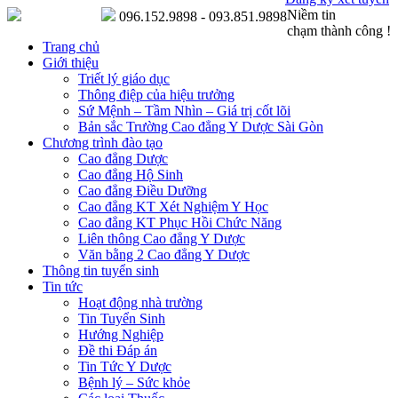
Niềm tin
096.152.9898 - 093.851.9898
chạm thành công !
Trang chủ
Giới thiệu
Triết lý giáo dục
Thông điệp của hiệu trưởng
Sứ Mệnh – Tầm Nhìn – Giá trị cốt lõi
Bản sắc Trường Cao đẳng Y Dược Sài Gòn
Chương trình đào tạo
Cao đẳng Dược
Cao đẳng Hộ Sinh
Cao đẳng Điều Dưỡng
Cao đẳng KT Xét Nghiệm Y Học
Cao đẳng KT Phục Hồi Chức Năng
Liên thông Cao đẳng Y Dược
Văn bằng 2 Cao đẳng Y Dược
Thông tin tuyển sinh
Tin tức
Hoạt động nhà trường
Tin Tuyển Sinh
Hướng Nghiệp
Đề thi Đáp án
Tin Tức Y Dược
Bệnh lý – Sức khỏe