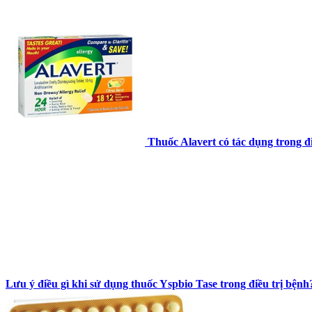
Thuốc Alavert có tác dụng trong điề
Lưu ý điều gì khi sử dụng thuốc Yspbio Tase trong điều trị bệnh