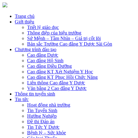
Trang chủ
Giới thiệu
Triết lý giáo dục
Thông điệp của hiệu trưởng
Sứ Mệnh – Tầm Nhìn – Giá trị cốt lõi
Bản sắc Trường Cao đẳng Y Dược Sài Gòn
Chương trình đào tạo
Cao đẳng Dược
Cao đẳng Hộ Sinh
Cao đẳng Điều Dưỡng
Cao đẳng KT Xét Nghiệm Y Học
Cao đẳng KT Phục Hồi Chức Năng
Liên thông Cao đẳng Y Dược
Văn bằng 2 Cao đẳng Y Dược
Thông tin tuyển sinh
Tin tức
Hoạt động nhà trường
Tin Tuyển Sinh
Hướng Nghiệp
Đề thi Đáp án
Tin Tức Y Dược
Bệnh lý – Sức khỏe