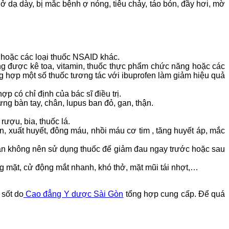
 ở dạ dày, bị mắc bệnh ợ nóng, tiêu chảy, táo bón, đầy hơi, mờ
n hoặc các loại thuốc NSAID khác.
ng được kê toa, vitamin, thuốc thực phẩm chức năng hoặc các
ng hợp một số thuốc tương tác với ibuprofen làm giảm hiệu quả
 có chỉ định của bác sĩ điều trị.
ng bàn tay, chân, lupus ban đỏ, gan, thận.
ượu, bia, thuốc lá.
, xuất huyết, đông máu, nhồi máu cơ tim , tăng huyết áp, mắc
bạn không nên sử dụng thuốc để giảm đau ngay trước hoặc sau
ng mặt, cử động mắt nhanh, khó thở, mặt mũi tái nhợt,…
 sốt do
Cao đẳng Y dược Sài Gòn
tổng hợp cung cấp. Để quá