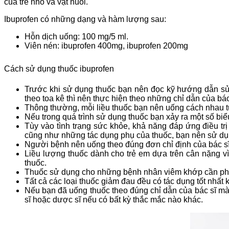
của trẻ nhỏ và vật nuôi.
Ibuprofen có những dạng và hàm lượng sau:
Hỗn dịch uống: 100 mg/5 ml.
Viên nén: ibuprofen 400mg, ibuprofen 200mg
Cách sử dụng thuốc ibuprofen
Trước khi sử dụng thuốc bạn nên đọc kỹ hướng dẫn sử
theo toa kê thì nên thực hiện theo những chỉ dẫn của bác 
Thông thường, mỗi liều thuốc bạn nên uống cách nhau t
Nếu trong quá trình sử dụng thuốc bạn xảy ra một số biể
Tùy vào tình trạng sức khỏe, khả năng đáp ứng điều t
cũng như những tác dụng phụ của thuốc, bạn nên sử dụng 
Người bệnh nên uống theo đúng đơn chỉ định của bác sĩ
Liều lượng thuốc dành cho trẻ em dựa trên cân nặng vì
thuốc.
Thuốc sử dụng cho những bệnh nhân viêm khớp cần phải 
Tất cả các loại thuốc giảm đau đều có tác dụng tốt nhất 
Nếu bạn đã uống thuốc theo đúng chỉ dẫn của bác sĩ mà
sĩ hoặc dược sĩ nếu có bất kỳ thắc mắc nào khác.