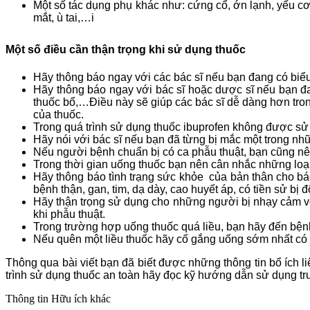
Một số tác dụng phụ khác như: cứng cổ, ớn lạnh, yếu cơ,
mắt, ù tai,…i
Một số điều cần thận trọng khi sử dụng thuốc
Hãy thông báo ngay với các bác sĩ nếu bạn đang có biểu 
Hãy thông báo ngay với bác sĩ hoặc dược sĩ nếu bạn đa
thuốc bổ,…Điều này sẽ giúp các bác sĩ dễ dàng hơn tron
của thuốc.
Trong quá trình sử dụng thuốc ibuprofen không được sử d
Hãy nói với bác sĩ nếu bạn đã từng bị mắc một trong nhữ
Nếu người bệnh chuẩn bị có ca phẫu thuật, bạn cũng nên
Trong thời gian uống thuốc bạn nên cân nhắc những loại
Hãy thông báo tình trạng sức khỏe của bản thân cho bác
bệnh thận, gan, tim, dạ dày, cao huyết áp, có tiền sử bị 
Hãy thận trọng sử dụng cho những người bị nhạy cảm vớ
khi phẫu thuật.
Trong trường hợp uống thuốc quá liều, bạn hãy đến bệnh
Nếu quên một liều thuốc hãy cố gắng uống sớm nhất có 
Thông qua bài viết bạn đã biết được những thông tin bổ ích l
trình sử dụng thuốc an toàn hãy đọc kỹ hướng dẫn sử dụng trư
Thông tin
Hữu ích khác