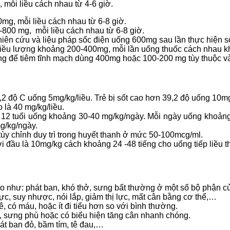
mỗi liều cách nhau từ 4-6 giờ.
g, mỗi liều cách nhau từ 6-8 giờ.
800 mg, mỗi liều cách nhau từ 6-8 giờ.
hiên cứu và liệu pháp sốc điện uống 600mg sau lần thực hiện 
liều lượng khoảng 200-400mg, mỗi lần uống thuốc cách nhau k
g để tiêm tĩnh mạch dùng 400mg hoặc 100-200 mg tùy thuộc vào
2 độ C uống 5mg/kg/liều. Trẻ bị sốt cao hơn 39,2 độ uống 10mg/
 là 40 mg/kg/liều.
n 12 tuổi uống khoảng 30-40 mg/kg/ngày. Mỗi ngày uống khoảng 
g/kg/ngày.
tùy chỉnh duy trì trong huyết thanh ở mức 50-100mcg/ml.
i đầu là 10mg/kg cách khoảng 24 -48 tiếng cho uống tiếp liều t
o như: phát ban, khó thở, sưng bất thường ở một số bộ phận củ
, suy nhược, nói lắp, giảm thị lực, mất cân bằng cơ thể,…
, có máu, hoặc ít đi tiểu hơn so với bình thường.
, sưng phù hoặc có biểu hiện tăng cân nhanh chóng.
át ban đỏ, bầm tím, tê đau,…