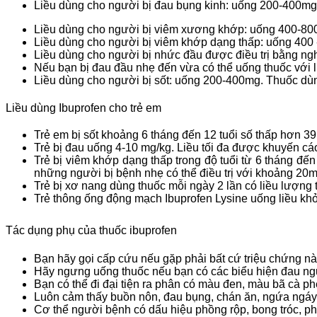
Liều dùng cho người bị đau bụng kinh: uống 200-400mg, 
Liều dùng cho người bị viêm xương khớp: uống 400-800m
Liều dùng cho người bị viêm khớp dạng thấp: uống 400 -
Liều dùng cho người bị nhức đầu được điều trị bằng ng
Nếu bạn bị đau đầu nhẹ đến vừa có thể uống thuốc với 
Liều dùng cho người bị sốt: uống 200-400mg. Thuốc dùn
Liều dùng Ibuprofen cho trẻ em
Trẻ em bị sốt khoảng 6 tháng đến 12 tuổi số thấp hơn 39,
Trẻ bị đau uống 4-10 mg/kg. Liều tối đa được khuyến cáo
Trẻ bị viêm khớp dạng thấp trong độ tuổi từ 6 tháng đế
những người bị bệnh nhẹ có thể điều trị với khoảng 20m
Trẻ bị xơ nang dùng thuốc mỗi ngày 2 lần có liều lượng 
Trẻ thông ống động mạch Ibuprofen Lysine uống liều khở
Tác dụng phụ của thuốc ibuprofen
Bạn hãy gọi cấp cứu nếu gặp phải bất cứ triệu chứng nà
Hãy ngưng uống thuốc nếu bạn có các biểu hiện đau ngực
Bạn có thể đi đại tiện ra phân có màu đen, màu bã cà phê
Luôn cảm thấy buồn nôn, đau bụng, chán ăn, ngứa ngáy
Cơ thể người bệnh có dấu hiệu phồng rộp, bong tróc, ph