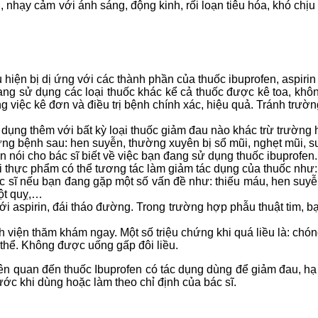
 nhạy cảm với ánh sáng, động kinh, rối loạn tiêu hóa, khó chịu
hiện bị dị ứng với các thành phần của thuốc ibuprofen, aspiri
ng sử dụng các loại thuốc khác kể cả thuốc được kê toa, khô
g việc kê đơn và điều trị bệnh chính xác, hiệu quả. Tránh trườ
ụng thêm với bất kỳ loại thuốc giảm đau nào khác trừ trường hợp
ng bệnh sau: hen suyễn, thường xuyên bị sổ mũi, nghẹt mũi, sư
 nói cho bác sĩ biết về việc bạn đang sử dụng thuốc ibuprofen.
 thực phẩm có thể tương tác làm giảm tác dụng của thuốc như: r
 sĩ nếu bạn đang gặp một số vấn đề như: thiếu máu, hen suyễn
đột quỵ,…
i aspirin, đái tháo đường. Trong trường hợp phẫu thuật tim, 
 viện thăm khám ngay. Một số triệu chứng khi quá liều là: chó
thể. Không được uống gấp đôi liều.
iên quan đến thuốc Ibuprofen có tác dụng dùng để giảm đau, hạ
ớc khi dùng hoặc làm theo chỉ định của bác sĩ.