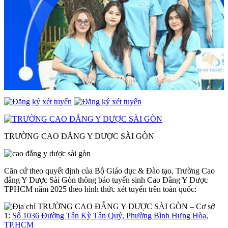
TRƯỜNG CAO ĐẲNG Y DƯỢC SÀI GÒN
Căn cứ theo quyết định của Bộ Giáo dục & Đào tạo, Trường Cao
đẳng Y Dược Sài Gòn thông báo tuyển sinh Cao Đẳng Y Dược
TPHCM năm 2025 theo hình thức xét tuyển trên toàn quốc:
– Cơ sở
1:
Số 1036 Đường Tân Kỳ Tân Quý, Phường Bình Hưng Hòa,
TP.HCM