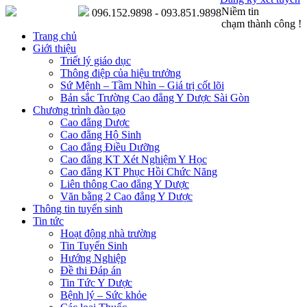
Niềm tin
096.152.9898 - 093.851.9898
chạm thành công !
Trang chủ
Giới thiệu
Triết lý giáo dục
Thông điệp của hiệu trưởng
Sứ Mệnh – Tầm Nhìn – Giá trị cốt lõi
Bản sắc Trường Cao đẳng Y Dược Sài Gòn
Chương trình đào tạo
Cao đẳng Dược
Cao đẳng Hộ Sinh
Cao đẳng Điều Dưỡng
Cao đẳng KT Xét Nghiệm Y Học
Cao đẳng KT Phục Hồi Chức Năng
Liên thông Cao đẳng Y Dược
Văn bằng 2 Cao đẳng Y Dược
Thông tin tuyển sinh
Tin tức
Hoạt động nhà trường
Tin Tuyển Sinh
Hướng Nghiệp
Đề thi Đáp án
Tin Tức Y Dược
Bệnh lý – Sức khỏe