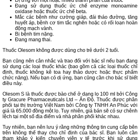
Dị ứng với một hoặc nhiều thành phần của thuốc
Đang sử dụng thuốc ức chế enzyme monoamine
oxidase hoặc thuốc ức chế beta.
Mắc các bệnh như cường giáp, đái tháo đường, tăng
huyết áp, bệnh cơ tim tắc nghẽn hoặc có rối loạn hoàn
động mạch vành.
Bị bệnh tim nặng.
Đang mang thai.
Thuốc Olesom không được dùng cho trẻ dưới 2 tuổi.
Bạn cũng nên cân nhắc và trao đổi với bác sĩ nếu bạn đang
sử dụng các loại thuốc khác (bao gồm cả các loại thuốc chỉ
định, thuốc không kê toa hay thảo dược hoặc thực phẩm
chức năng). Nếu bạn có dị ứng, bạn cũng cần cho bác sĩ biết
điều này.
Olesom S là thuốc được bào chế ở dạng lọ 100 ml bởi Công
ty Gracure Pharmaceuticals Ltd – Ấn Độ. Thuốc được phân
phối tại thị trường Việt Nam bởi Công ty TNHH An Phúc với
giá là 65.000 đồng một lọ. Tuy nhiên, giá bán sẽ có sự chênh
lệch tại một số địa điểm và nhà phân phối khác nhau.
Tuy nhiên, bạn nên lưu ý rằng những thông tin cung cấp bên
trên không thể thay cho chỉ định của bác sĩ. Bạn luôn cần
tham khảo ý kiến chuyên viên y tế trước khi sử dụng