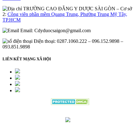
– Cơ sở
2:
Công viên phần mềm Quang Trung, Phường Trung Mỹ Tây,
TP.HCM
Email:
Cdyduocsaigon@gmail.com
Điện thoại: 0287.1060.222 – 096.152.9898 –
093.851.9898
LIÊN KẾT MẠNG XÃ HỘI
Đang gửi thông tin đăng ký vui lòng