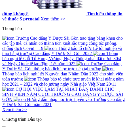
dùng không?
Tìm hiểu thông tin
về thuốc S prenatal
Xem thêm >>
Thông báo
Trường Cao đẳng Y Dược Sài Gòn trao tặng bằng khen cho
các tập thể, cá nhân có thành tích xuất sắc trong công tác phòng,
chống dịch Covid – 19
Thông báo tổ chức Lễ tốt nghiệp và
trao bằng trường Cao đẳng Y Dược Sài Gòn 2022
Thông
báo nghỉ lễ Giỗ Tổ Hùng Vương, Ngày Thống nhất đất nước 30/4
và Ngày Quốc tế lao động 1/5 năm 2022
Trường Cao đẳng
Y Dược Sài Gòn thông báo lịch học trực tiếp tại trường
Thông báo lịch nghỉ tết Nguyên đán Nhâm Dần 2022 cho sinh viên
toàn trường
Thông báo tổ chức trực tuyến lễ khai giảng năm
học 2021 – 2022 và chào mừng ngày Nhà giáo Việt Nam 20/11
CƠ HỘI VIỆC LÀM TẠI NHẬT BẢN DÀNH CHO
SINH VIÊN NĂM CUỐI TRƯỜNG CAO ĐẲNG Y DƯỢC SÀI
GÒN
Hướng dẫn nhập học trực tuyến vào Trường Cao đẳng
Y Dược Sài Gòn năm 2021
Xem thêm >>
Chương trình
Đào tạo