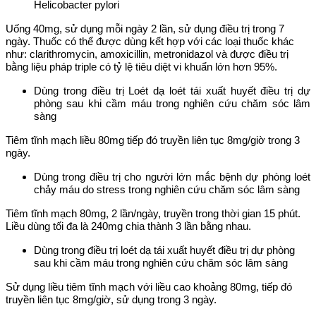
Helicobacter pylori
Uống 40mg, sử dụng mỗi ngày 2 lần, sử dụng điều trị trong 7
ngày. Thuốc có thể được dùng kết hợp với các loại thuốc khác
như: clarithromycin, amoxicillin, metronidazol và được điều trị
bằng liệu pháp triple có tỷ lệ tiêu diệt vi khuẩn lớn hơn 95%.
Dùng trong điều trị L
oét dạ loét tái xuất huyết điều trị dự
phòng sau khi cầm máu trong nghiên cứu chăm sóc lâm
sàng
Tiêm tĩnh mạch liều 80mg tiếp đó truyền liên tục 8mg/giờ trong 3
ngày.
Dùng trong điều trị
cho người lớn mắc bệnh dự phòng loét
chảy máu do stress trong nghiên cứu chăm sóc lâm sàng
Tiêm tĩnh mạch 80mg, 2 lần/ngày, truyền trong thời gian 15 phút.
Liều dùng tối đa là 240mg chia thành 3 lần bằng nhau.
Dùng trong điều trị
loét dạ tái xuất huyết điều trị dự phòng
sau khi cầm máu trong nghiên cứu chăm sóc lâm sàng
Sử dụng liều tiêm tĩnh mạch với liều cao khoảng 80mg, tiếp đó
truyền liên tục 8mg/giờ, sử dụng trong 3 ngày.