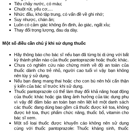
Tiêu chảy nước, có máu;
Chuột rút, yếu cơ,…
Nhức đầu, khó tập trung, có vấn đề về ghi nhớ;
Suy nhược, chán ăn;
Luôn có cảm giác không ổn định, ảo giác, ngất xỉu;
Thay đổi trọng lượng, đau dạ dày.
Một số điều cần chú ý khi sử dụng thuốc
Hãy thông báo cho bác sĩ nếu bạn đã từng bị dị ứng với bất
kỳ thành phần nào của thuốc pantoprazole hoặc thuốc khác.
Chưa có nghiên cứu nào chứng minh về độ an toàn của
thuốc dành cho trẻ nhỏ, người cao tuổi vì vậy bạn không
nên tùy ý sử dụng.
Nếu bạn đang mang thai hoặc cho con bú nên hỏi cẩn thận
ý kiến của bác sĩ trước khi sử dụng.
Thuốc pantoprazole có thể làm thay đổi khả năng hoạt động
của thuốc khác hoặc gia tăng ảnh hưởng của tác dụng phụ
vì vậy để đảm bảo an toàn bạn nên liệt kê một danh sách
các thuốc đang dùng bao gồm cả thuốc được kê toa, không
được kê toa, thực phẩm chức năng, thuốc bổ, vitamin cho
bác sĩ xem.
Một số loại thuốc được khuyến cáo không nên sử dụng
cùng với thuốc pantoprazole: Thuốc kháng sinh, thuốc