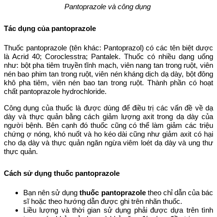
Pantoprazole và công dụng
Tác dụng của pantoprazole
Thuốc pantoprazole (tên khác:
Pantoprazol) có các tên biệt dược
là Acrid 40; Coroclesstra; Pantalek. Thuốc có nhiều dạng uống
như: bột pha tiêm truyền tĩnh mạch, viên nang tan trong ruột, viên
nén bao phim tan trong ruột, viên nén kháng dịch dạ dày, bột đông
khô pha tiêm, viên nén bao tan trong ruột. Thành phần có hoạt
chất
pantoprazole hydrochloride.
Công dụng của thuốc là được dùng để điều trị các vấn đề về dạ
dày và thực quản bằng cách giảm lượng axit trong dạ dày của
người bệnh. Bên cạnh đó thuốc cũng có thể làm giảm các triệu
chứng ợ nóng, khó nuốt và ho kéo dài cũng như giảm axit có hại
cho dạ dày và thực quản ngăn ngừa viêm loét dạ dày và ung thư
thực quản.
Cách sử dụng thuốc pantoprazole
Bạn nên sử dụng
thuốc pantoprazole
theo chỉ dẫn của bác
sĩ hoặc theo hướng dẫn được ghi trên nhãn thuốc.
Liều lượng và thời gian sử dụng phải được dựa trên tình