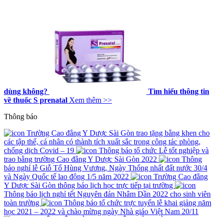
dùng không?
Tìm hiểu thông tin
về thuốc S prenatal
Xem thêm >>
Thông báo
Trường Cao đẳng Y Dược Sài Gòn trao tặng bằng khen cho
các tập thể, cá nhân có thành tích xuất sắc trong công tác phòng,
chống dịch Covid – 19
Thông báo tổ chức Lễ tốt nghiệp và
trao bằng trường Cao đẳng Y Dược Sài Gòn 2022
Thông
báo nghỉ lễ Giỗ Tổ Hùng Vương, Ngày Thống nhất đất nước 30/4
và Ngày Quốc tế lao động 1/5 năm 2022
Trường Cao đẳng
Y Dược Sài Gòn thông báo lịch học trực tiếp tại trường
Thông báo lịch nghỉ tết Nguyên đán Nhâm Dần 2022 cho sinh viên
toàn trường
Thông báo tổ chức trực tuyến lễ khai giảng năm
học 2021 – 2022 và chào mừng ngày Nhà giáo Việt Nam 20/11