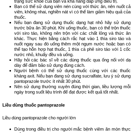
trạng sức khỏe của bạn và khả năng đáp ứng điều trị.
Bạn có thể sử dụng viên nén cùng với thức ăn, nên nuốt cả
viên, không nhai, nghiền nát vì có thể làm giảm hiệu quả của
thuốc.
Nếu bạn đang sử dụng thuốc dạng hạt nhỏ hãy sử dụng
trước bữa ăn 30 phút. Khi uống thuốc, bạn có thể trộn thuốc
với siro táo, không nên trộn với các chất lỏng và thức ăn
khác. Thực hiện bằng cách rắc hạt vào 1 thìa siro táo và
nuốt ngay sau đó uống thêm một ngụm nước hoặc bạn có
thể tạo hỗn hợp hạt thuốc, 1 thìa cà phê siro táo với 1 cốc
nước nhỏ, khuấy đều và uống.
Hãy hỏi các bác sĩ về các dùng thuốc qua ống nối với dạ
dày để đảm bảo sử dụng đúng cách.
Người bệnh có thể sử dụng thuốc cùng với các thuốc
kháng axit. Nếu bạn đang sử dụng sucralfate, lưu ý sử dụng
pantoprazole trước ít nhất 30 phút.
Nên sử dụng thường xuyên đúng thời gian, liều lượng mỗi
ngày trong suốt liệu trình để đạt được kết quả tốt nhất.
Liều dùng thuốc pantoprazole
Liều dùng pantoprazole cho người lớn
Dùng trong điều trị cho người mắc bệnh viêm ăn mòn thực