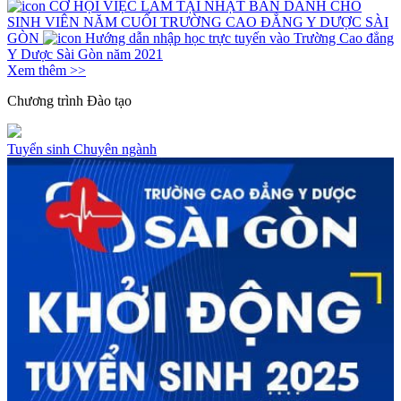
CƠ HỘI VIỆC LÀM TẠI NHẬT BẢN DÀNH CHO
SINH VIÊN NĂM CUỐI TRƯỜNG CAO ĐẲNG Y DƯỢC SÀI
GÒN
Hướng dẫn nhập học trực tuyến vào Trường Cao đẳng
Y Dược Sài Gòn năm 2021
Xem thêm >>
Chương trình
Đào tạo
Tuyển sinh
Chuyên ngành