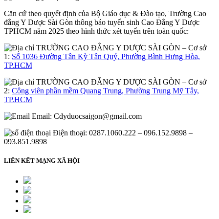
Căn cứ theo quyết định của Bộ Giáo dục & Đào tạo, Trường Cao
đẳng Y Dược Sài Gòn thông báo tuyển sinh Cao Đẳng Y Dược
TPHCM năm 2025 theo hình thức xét tuyển trên toàn quốc:
– Cơ sở
1:
Số 1036 Đường Tân Kỳ Tân Quý, Phường Bình Hưng Hòa,
TP.HCM
– Cơ sở
2:
Công viên phần mềm Quang Trung, Phường Trung Mỹ Tây,
TP.HCM
Email:
Cdyduocsaigon@gmail.com
Điện thoại: 0287.1060.222 – 096.152.9898 –
093.851.9898
LIÊN KẾT MẠNG XÃ HỘI