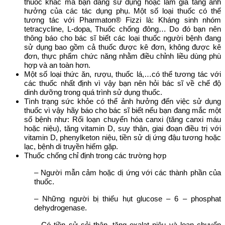
thuốc khác mà bạn đang sử dụng hoặc làm gia tăng ảnh
hưởng của các tác dụng phụ. Một số loại thuốc có thể
tương tác với Pharmaton® Fizzi là:
Kháng sinh nhóm
tetracycline,
L-dopa,
Thuốc chống đông… Do đó bạn nên
thông báo cho bác sĩ biết các loại thuốc người bệnh đang
sử dụng bao gồm cả thuốc được kê đơn, không được kê
đơn, thực phẩm chức năng nhằm điều chỉnh liều dùng phù
hợp và an toàn hơn.
Một số loại thức ăn, rượu, thuốc lá,…có thể tương tác với
các thuốc nhất định vì vậy bạn nên hỏi bác sĩ về chế độ
dinh dưỡng trong quá trình sử dụng thuốc.
Tình trạng sức khỏe có thể ảnh hưởng đến việc sử dụng
thuốc vì vậy hãy báo cho bác sĩ biết nếu bạn đang mắc một
số bệnh như: Rối loạn chuyển hóa canxi (tăng canxi máu
hoặc niệu), tăng vitamin D, suy thận, giai đoạn điều trị với
vitamin D, phenylketon niệu, tiền sử dị ứng đậu tương hoặc
lạc, bệnh di truyền hiếm gặp.
Thuốc chống chỉ định trong các trường hợp
– Người mẫn cảm hoặc dị ứng với các thành phần của
thuốc.
– Những người bị thiếu hụt glucose – 6 – phosphat
dehydrogenase.
– Có tiền sử sỏi thận, tăng oxalat niệu và loạn chuyển