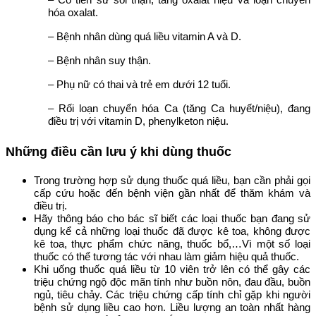
hóa oxalat.
– Bệnh nhân dùng quá liều vitamin A và D.
– Bệnh nhân suy thận.
– Phụ nữ có thai và trẻ em dưới 12 tuổi.
– Rối loạn chuyển hóa Ca (tăng Ca huyết/niệu), đang
điều trị với vitamin D, phenylketon niệu.
Những điều cần lưu ý khi dùng thuốc
Trong trường hợp sử dụng thuốc quá liều, bạn cần phải gọi
cấp cứu hoặc đến bệnh viện gần nhất để thăm khám và
điều trị.
Hãy thông báo cho bác sĩ biết các loại thuốc bạn đang sử
dụng kể cả những loại thuốc đã được kê toa, không được
kê toa, thực phẩm chức năng, thuốc bổ,…Vì một số loại
thuốc có thể tương tác với nhau làm giảm hiệu quả thuốc.
Khi uống thuốc quá liều từ 10 viên trở lên có thể gây các
triệu chứng ngộ độc mãn tính như buồn nôn, đau đầu, buồn
ngủ, tiêu chảy. Các triệu chứng cấp tính chỉ gặp khi người
bệnh sử dụng liều cao hơn. Liều lượng an toàn nhất hàng