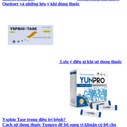
Queisser và những lưu ý khi dùng thuốc
Lưu ý điều gì khi sử dụng thuốc
Yspbio Tase trong điều trị bệnh?
Cách sử dụng thuốc Yunpro để bổ sung vi khuẩn có lợi cho