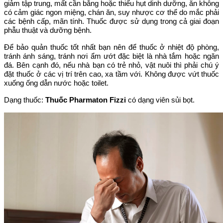
giảm tập trung, mất cần bằng hoặc thiếu hụt dinh dưỡng, ăn không
có cảm giác ngon miệng, chán ăn, suy nhược cơ thể do mắc phải
các bệnh cấp, mãn tính. Thuốc được sử dụng trong cả giai đoạn
phẫu thuật và dưỡng bệnh.
Để bảo quản thuốc tốt nhất bạn nên để thuốc ở nhiệt độ phòng,
tránh ánh sáng, tránh nơi ẩm ướt đặc biệt là nhà tắm hoặc ngăn
đá. Bên cạnh đó, nếu nhà bạn có trẻ nhỏ, vật nuôi thì phải chú ý
đặt thuốc ở các vị trí trên cao, xa tầm với. Không được vứt thuốc
xuống ống dẫn nước hoặc toilet.
Dạng thuốc:
Thuốc Pharmaton Fizzi
có dạng viên sủi bọt.