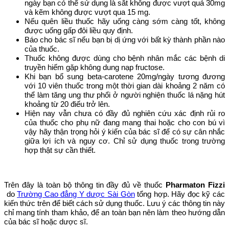
ngày bạn có thể sử dụng là sắt không được vượt quá 30mg
và kẽm không được vượt qua 15 mg.
Nếu quên liều thuốc hãy uống càng sớm càng tốt, không
được uống gấp đôi liều quy định.
Báo cho bác sĩ nếu bạn bị dị ứng với bất kỳ thành phần nào
của thuốc.
Thuốc không được dùng cho bệnh nhân mắc các bệnh di
truyền hiếm gặp không dung nạp fructose.
Khi bạn bổ sung beta-carotene 20mg/ngày tương đương
với 10 viên thuốc trong một thời gian dài khoảng 2 năm có
thể làm tăng ung thư phổi ở người nghiện thuốc lá nặng hút
khoảng từ 20 điếu trở lên.
Hiện nay vẫn chưa có đầy đủ nghiên cứu xác định rủi ro
của thuốc cho phụ nữ đang mang thai hoặc cho con bú vì
vậy hãy thận trọng hỏi ý kiến của bác sĩ để có sự cân nhắc
giữa lợi ích và nguy cơ. Chỉ sử dụng thuốc trong trường
hợp thật sự cần thiết.
Trên đây là toàn bộ thông tin đầy đủ về thuốc
Pharmaton Fizzi
do
Trường Cao đẳng Y dược Sài Gòn
tổng hợp. Hãy đọc kỹ các
kiến thức trên để biết cách sử dụng thuốc. Lưu ý các thông tin này
chỉ mang tính tham khảo, để an toàn bạn nên làm theo hướng dẫn
của bác sĩ hoặc dược sĩ.