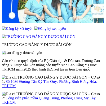
TRƯỜNG CAO ĐẲNG Y DƯỢC SÀI GÒN
Căn cứ theo quyết định của Bộ Giáo dục & Đào tạo, Trường Cao
đẳng Y Dược Sài Gòn thông báo tuyển sinh Cao Đẳng Y Dược
TPHCM năm 2025 theo hình thức xét tuyển trên toàn quốc:
– Cơ sở
1:
Số 1036 Đường Tân Kỳ Tân Quý, Phường Bình Hưng Hòa,
TP.HCM
– Cơ sở
2:
Công viên phần mềm Quang Trung, Phường Trung Mỹ Tây,
TP.HCM