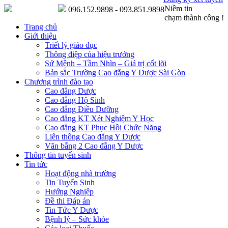
Niềm tin
096.152.9898 - 093.851.9898
chạm thành công !
Trang chủ
Giới thiệu
Triết lý giáo dục
Thông điệp của hiệu trưởng
Sứ Mệnh – Tầm Nhìn – Giá trị cốt lõi
Bản sắc Trường Cao đẳng Y Dược Sài Gòn
Chương trình đào tạo
Cao đẳng Dược
Cao đẳng Hộ Sinh
Cao đẳng Điều Dưỡng
Cao đẳng KT Xét Nghiệm Y Học
Cao đẳng KT Phục Hồi Chức Năng
Liên thông Cao đẳng Y Dược
Văn bằng 2 Cao đẳng Y Dược
Thông tin tuyển sinh
Tin tức
Hoạt động nhà trường
Tin Tuyển Sinh
Hướng Nghiệp
Đề thi Đáp án
Tin Tức Y Dược
Bệnh lý – Sức khỏe