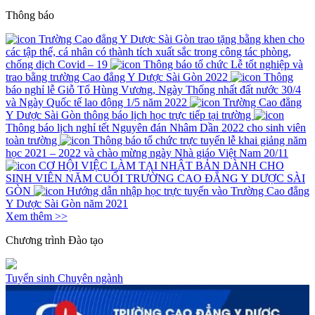
Thông báo
Trường Cao đẳng Y Dược Sài Gòn trao tặng bằng khen cho
các tập thể, cá nhân có thành tích xuất sắc trong công tác phòng,
chống dịch Covid – 19
Thông báo tổ chức Lễ tốt nghiệp và
trao bằng trường Cao đẳng Y Dược Sài Gòn 2022
Thông
báo nghỉ lễ Giỗ Tổ Hùng Vương, Ngày Thống nhất đất nước 30/4
và Ngày Quốc tế lao động 1/5 năm 2022
Trường Cao đẳng
Y Dược Sài Gòn thông báo lịch học trực tiếp tại trường
Thông báo lịch nghỉ tết Nguyên đán Nhâm Dần 2022 cho sinh viên
toàn trường
Thông báo tổ chức trực tuyến lễ khai giảng năm
học 2021 – 2022 và chào mừng ngày Nhà giáo Việt Nam 20/11
CƠ HỘI VIỆC LÀM TẠI NHẬT BẢN DÀNH CHO
SINH VIÊN NĂM CUỐI TRƯỜNG CAO ĐẲNG Y DƯỢC SÀI
GÒN
Hướng dẫn nhập học trực tuyến vào Trường Cao đẳng
Y Dược Sài Gòn năm 2021
Xem thêm >>
Chương trình
Đào tạo
Tuyển sinh
Chuyên ngành