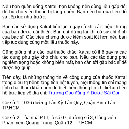
Nếu bạn quên uống Xatral, bạn không nên dùng liều gấp đôi
để bù cho viên thuốc bị lãng quên. Bạn nên bỏ qua liều đó
và tiếp tục như trước.
Bạn cần sử dụng Xatral liên tục, ngay cả khi các triệu chứng
của bạn được cải thiện. Bạn chỉ dừng lại khi có sự chỉ định
của bác sĩ. Các triệu chứng được kiểm soát tốt hơn nếu bạn
tiếp tục dùng cùng một liều thuốc này.
Cũng giống như các loại thuốc khác, Xatral có thể gây ra các
tác dụng phụ gây khó chịu cho bạn. Nếu các tác dụng phụ
nghiêm trọng hoặc không biến mất, bạn cần tới gặp bác sĩ để
được trợ giúp.
Trên đây, là những thông tin về công dụng của thuốc
Xatral
trong điều trị bệnh tăng tiền liệt tuyến, mọi thông tin chỉ mang
tính chất tham khảo nên để biết thêm thông tin chi tiết xin liên
hệ trực tiếp về địa chỉ:
Trường Cao đẳng Y Dược Sài Gòn
Cơ sở 1: 1036 đường Tân Kỳ Tân Quý, Quận Bình Tân,
TP.HCM
Cơ sở 2: Tòa nhà PTT, lô số 07, đường số 3, Công viên
Phần mềm Quang Trung, Quận 12, TP.HCM