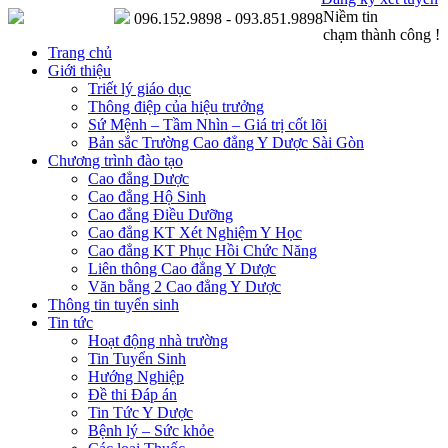
Niềm tin
096.152.9898 - 093.851.9898
chạm thành công !
Trang chủ
Giới thiệu
Triết lý giáo dục
Thông điệp của hiệu trưởng
Sứ Mệnh – Tầm Nhìn – Giá trị cốt lõi
Bản sắc Trường Cao đẳng Y Dược Sài Gòn
Chương trình đào tạo
Cao đẳng Dược
Cao đẳng Hộ Sinh
Cao đẳng Điều Dưỡng
Cao đẳng KT Xét Nghiệm Y Học
Cao đẳng KT Phục Hồi Chức Năng
Liên thông Cao đẳng Y Dược
Văn bằng 2 Cao đẳng Y Dược
Thông tin tuyển sinh
Tin tức
Hoạt động nhà trường
Tin Tuyển Sinh
Hướng Nghiệp
Đề thi Đáp án
Tin Tức Y Dược
Bệnh lý – Sức khỏe