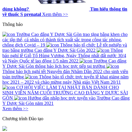
dùng không?
Tìm hiểu thông tin
về thuốc S prenatal
Xem thêm >>
Thông báo
Trường Cao đẳng Y Dược Sài Gòn trao tặng bằng khen cho
các tập thể, cá nhân có thành tích xuất sắc trong công tác phòng,
chống dịch Covid – 19
Thông báo tổ chức Lễ tốt nghiệp và
trao bằng trường Cao đẳng Y Dược Sài Gòn 2022
Thông
báo nghỉ lễ Giỗ Tổ Hùng Vương, Ngày Thống nhất đất nước 30/4
và Ngày Quốc tế lao động 1/5 năm 2022
Trường Cao đẳng
Y Dược Sài Gòn thông báo lịch học trực tiếp tại trường
Thông báo lịch nghỉ tết Nguyên đán Nhâm Dần 2022 cho sinh viên
toàn trường
Thông báo tổ chức trực tuyến lễ khai giảng năm
học 2021 – 2022 và chào mừng ngày Nhà giáo Việt Nam 20/11
CƠ HỘI VIỆC LÀM TẠI NHẬT BẢN DÀNH CHO
SINH VIÊN NĂM CUỐI TRƯỜNG CAO ĐẲNG Y DƯỢC SÀI
GÒN
Hướng dẫn nhập học trực tuyến vào Trường Cao đẳng
Y Dược Sài Gòn năm 2021
Xem thêm >>
Chương trình
Đào tạo