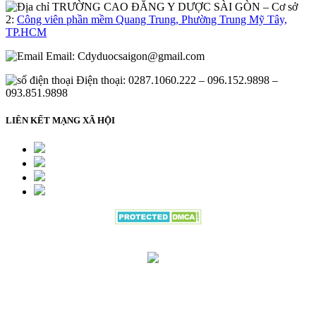
– Cơ sở
2:
Công viên phần mềm Quang Trung, Phường Trung Mỹ Tây,
TP.HCM
Email:
Cdyduocsaigon@gmail.com
Điện thoại: 0287.1060.222 – 096.152.9898 –
093.851.9898
LIÊN KẾT MẠNG XÃ HỘI
Đang gửi thông tin đăng ký vui lòng