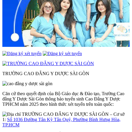
TRƯỜNG CAO ĐẲNG Y DƯỢC SÀI GÒN
Căn cứ theo quyết định của Bộ Giáo dục & Đào tạo, Trường Cao
đẳng Y Dược Sài Gòn thông báo tuyển sinh Cao Đẳng Y Dược
TPHCM năm 2025 theo hình thức xét tuyển trên toàn quốc:
– Cơ sở
1:
Số 1036 Đường Tân Kỳ Tân Quý, Phường Bình Hưng Hòa,
TP.HCM