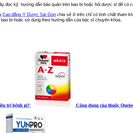
ãy đọc kỹ hướng dẫn bảo quản trên bao bì hoặc hỏi dược sĩ để có 
ng
Cao đẳng Y Dược Sài Gòn
chia sẻ ở trên chỉ có tính chất tham k
ên bao bì hoặc sử dụng theo hướng dẫn của bác sĩ chuyên khoa.
u trị bệnh gì?
Công dụng của thuốc Queisser