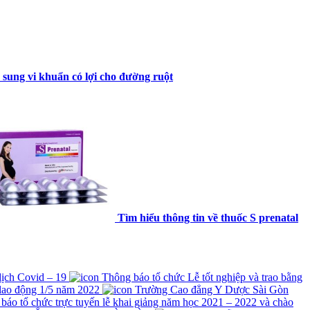
 sung vi khuẩn có lợi cho đường ruột
Tìm hiểu thông tin về thuốc S prenatal
 dịch Covid – 19
Thông báo tổ chức Lễ tốt nghiệp và trao bằng
lao động 1/5 năm 2022
Trường Cao đẳng Y Dược Sài Gòn
́o tổ chức trực tuyến lễ khai giảng năm học 2021 – 2022 và chào