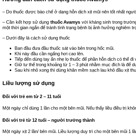
– Do thuốc được bào chế ở dạng hỗn dịch xịt mũi nên tốt nhất ngườ
– Cần kết hợp sử dụng
thuốc Avamys
với kháng sinh trong trườn
một thời gian ngắn để tránh tình trạng bệnh bị ảnh hưởng nghiêm tr
– Dưới đây là cách sử dụng thuốc
Ban đầu đưa đầu thuốc sát vào bên trong hốc mũi.
Khi này đầu cần ngẩng hơi cao lên.
Tiếp đến dùng tay ấn nhẹ lọ thuốc để phần hỗn dịch có thể đi
Giữ tư thế trong khoảng từ 1 – 3 phút nhằm mục đích là để 
Sau khi nhỏ xong thì dùng khăn mềm sạch lau khô đầu xịt thu
Liều lượng sử dụng
Đối với trẻ em từ 2 – 11 tuổi
Một ngày chỉ dùng 1 lần cho một bên mũi. Nếu thấy liều điều trị khô
Đối với trẻ từ 12 tuổi – người trưởng thành
Một ngày xịt 2 lần/ bên mũi. Liều lượng duy trì cho một bên mũi 1 lầ