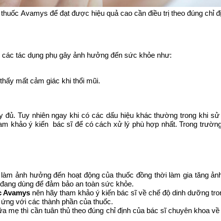
thuốc Avamys để đạt được hiệu quả cao cần điều trị theo đúng chỉ đ
i các tác dụng phụ gây ảnh hưởng đến sức khỏe như:
thấy mất cảm giác khi thổi mũi.
y đủ. Tuy nhiên ngay khi có các dấu hiệu khác thường trong khi s
am khảo ý kiến bác sĩ để có cách xử lý phù hợp nhất. Trong trường
c làm ảnh hưởng đến hoạt động của thuốc đồng thời làm gia tăng ản
c đang dùng để đảm bảo an toàn sức khỏe.
c Avamys
nên hãy tham khảo ý kiến bác sĩ về chế độ dinh dưỡng tron
ị ứng với các thành phần của thuốc.
ữa mẹ thì cần tuân thủ theo đúng chỉ định của bác sĩ chuyên khoa 