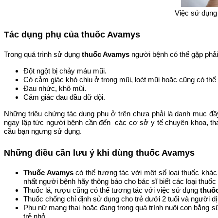
Việc sử dụng 
Tác dụng phụ của thuốc Avamys
Trong quá trình sử dụng
thuốc Avamys
người bệnh có thể gặp phả
Đột ngột bị chảy máu mũi.
Có cảm giác khó chịu ở trong mũi, loét mũi hoặc cũng có thể 
Đau nhức, khô mũi.
Cảm giác đau đầu dữ dội.
Những triệu chứng tác dụng phụ ở trên chưa phải là danh mục đầ
ngay lập tức người bệnh cần đến các cơ sở y tế chuyên khoa, th
cầu bạn ngưng sử dụng.
Những điều cần lưu ý khi dùng thuốc Avamys
Thuốc Avamys
có thể tương tác với một số loại thuốc khá
nhất người bệnh hãy thông báo cho bác sĩ biết các loại thuố
Thuốc lá, rượu cũng có thể tương tác với việc sử dụng
thuố
Thuốc chống chỉ định sử dụng cho trẻ dưới 2 tuổi và người d
Phụ nữ mang thai hoặc đang trong quá trình nuôi con bằng s
trẻ nhỏ.