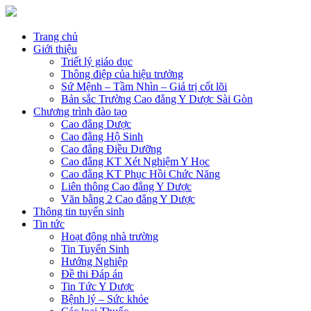
Trang chủ
Giới thiệu
Triết lý giáo dục
Thông điệp của hiệu trưởng
Sứ Mệnh – Tầm Nhìn – Giá trị cốt lõi
Bản sắc Trường Cao đẳng Y Dược Sài Gòn
Chương trình đào tạo
Cao đẳng Dược
Cao đẳng Hộ Sinh
Cao đẳng Điều Dưỡng
Cao đẳng KT Xét Nghiệm Y Học
Cao đẳng KT Phục Hồi Chức Năng
Liên thông Cao đẳng Y Dược
Văn bằng 2 Cao đẳng Y Dược
Thông tin tuyển sinh
Tin tức
Hoạt động nhà trường
Tin Tuyển Sinh
Hướng Nghiệp
Đề thi Đáp án
Tin Tức Y Dược
Bệnh lý – Sức khỏe