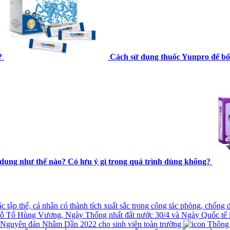
?
Cách sử dụng thuốc Yunpro để bổ
dụng như thế nào? Có lưu ý gì trong quá trình dùng không?
tập thể, cá nhân có thành tích xuất sắc trong công tác phòng, chống
iỗ Tổ Hùng Vương, Ngày Thống nhất đất nước 30/4 và Ngày Quốc tế 
t Nguyên đán Nhâm Dần 2022 cho sinh viên toàn trường
Thông ba