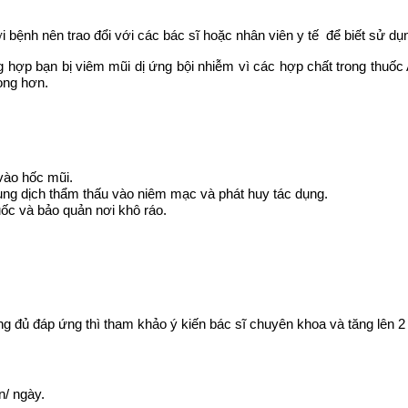
i bệnh nên trao đổi với các bác sĩ hoặc nhân viên y tế để biết sử d
g hợp bạn bị viêm mũi dị ứng bội nhiễm vì các hợp chất trong thuốc
ọng hơn.
 vào hốc mũi.
dung dịch thẩm thấu vào niêm mạc và phát huy tác dụng.
ốc và bảo quản nơi khô ráo.
ng đủ đáp ứng thì tham khảo ý kiến bác sĩ chuyên khoa và tăng lên 2 l
n/ ngày.