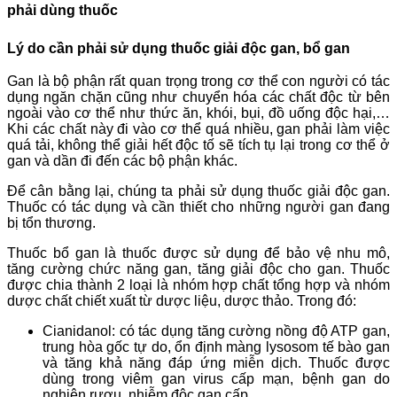
phải dùng thuốc
Lý do cần phải sử dụng thuốc giải độc gan, bổ gan
Gan là bộ phận rất quan trọng trong cơ thể con người có tác
dụng ngăn chặn cũng như chuyển hóa các chất độc từ bên
ngoài vào cơ thể như thức ăn, khói, bụi, đồ uống độc hại,…
Khi các chất này đi vào cơ thể quá nhiều, gan phải làm việc
quá tải, không thể giải hết độc tố sẽ tích tụ lại trong cơ thể ở
gan và dần đi đến các bộ phận khác.
Để cân bằng lại, chúng ta phải sử dụng thuốc giải độc gan.
Thuốc có tác dụng và cần thiết cho những người gan đang
bị tổn thương.
Thuốc bổ gan là thuốc được sử dụng để bảo vệ nhu mô,
tăng cường chức năng gan, tăng giải độc cho gan. Thuốc
được chia thành 2 loại là nhóm hợp chất tổng hợp và nhóm
dược chất chiết xuất từ dược liệu, dược thảo. Trong đó:
Cianidanol: có tác dụng tăng cường nồng độ ATP gan,
trung hòa gốc tự do, ổn định màng lysosom tế bào gan
và tăng khả năng đáp ứng miễn dịch. Thuốc được
dùng trong viêm gan virus cấp mạn, bệnh gan do
nghiện rượu, nhiễm độc gan cấp.