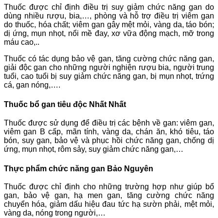
Thuốc được chỉ định điều trị suy giảm chức năng gan do
dùng nhiều rượu, bia,…, phòng và hỗ trợ điều trị viêm gan
do thuốc, hóa chất; viêm gan gây mệt mỏi, vàng da, táo bón;
dị ứng, mụn nhọt, nổi mề đay, xơ vữa động mạch, mỡ trong
máu cao,..
Thuốc có tác dụng bảo vệ gan, tăng cường chức năng gan,
giải độc gan cho những người nghiện rượu bia, người trung
tuổi, cao tuổi bị suy giảm chức năng gan, bị mụn nhọt, trứng
cá, gan nóng,….
Thuốc bổ gan tiêu độc Nhất Nhất
Thuốc được sử dụng để điều trị các bệnh về gan: viêm gan,
viêm gan B cấp, mãn tính, vàng da, chán ăn, khó tiêu, táo
bón, suy gan, bảo vệ và phục hồi chức năng gan, chống dị
ứng, mụn nhọt, rôm sảy, suy giảm chức năng gan,…
Thực phẩm chức năng gan Bảo Nguyên
Thuốc được chỉ định cho những trường hợp như giúp bổ
gan, bảo vệ gan, hạ men gan, tăng cường chức năng
chuyển hóa, giảm dấu hiệu đau tức hạ sườn phải, mệt mỏi,
vàng da, nóng trong người,…