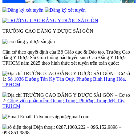
TRƯỜNG CAO ĐẲNG Y DƯỢC SÀI GÒN
Căn cứ theo quyết định của Bộ Giáo dục & Đào tạo, Trường Cao
đẳng Y Dược Sài Gòn thông báo tuyển sinh Cao Đẳng Y Dược
TPHCM năm 2025 theo hình thức xét tuyển trên toàn quốc:
– Cơ sở
1:
Số 1036 Đường Tân Kỳ Tân Quý, Phường Bình Hưng Hòa,
TP.HCM
– Cơ sở
2:
Công viên phần mềm Quang Trung, Phường Trung Mỹ Tây,
TP.HCM
Email:
Cdyduocsaigon@gmail.com
Điện thoại: 0287.1060.222 – 096.152.9898 –
093.851.9898