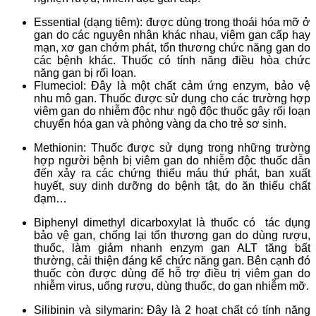
Essential (dạng tiêm): được dùng trong thoái hóa mỡ ở
gan do các nguyên nhân khác nhau, viêm gan cấp hay
mạn, xơ gan chớm phát, tổn thương chức năng gan do
các bệnh khác. Thuốc có tính năng điều hòa chức
năng gan bị rối loạn.
Flumeciol: Đây là một chất cảm ứng enzym, bảo vệ
nhu mô gan. Thuốc được sử dụng cho các trường hợp
viêm gan do nhiễm độc như ngộ độc thuốc gây rối loạn
chuyển hóa gan và phòng vàng da cho trẻ sơ sinh.
Methionin: Thuốc được sử dụng trong những trường
hợp người bệnh bị viêm gan do nhiễm độc thuốc dẫn
đến xảy ra các chứng thiếu máu thứ phát, ban xuất
huyết, suy dinh dưỡng do bệnh tật, do ăn thiếu chất
đạm…
Biphenyl dimethyl dicarboxylat là thuốc có tác dụng
bảo vệ gan, chống lại tổn thương gan do dùng rượu,
thuốc, làm giảm nhanh enzym gan ALT tăng bất
thường, cải thiện đáng kể chức năng gan. Bên cạnh đó
thuốc còn được dùng để hỗ trợ điều trị viêm gan do
nhiễm virus, uống rượu, dùng thuốc, do gan nhiễm mỡ.
Silibinin và silymarin: Đây là 2 hoạt chất có tính năng