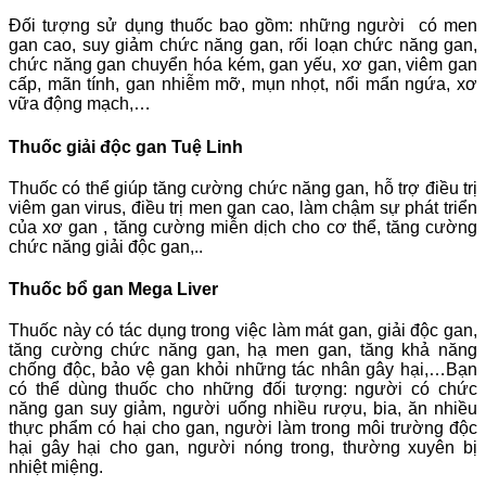
Đối tượng sử dụng thuốc bao gồm: những người có men
gan cao, suy giảm chức năng gan, rối loạn chức năng gan,
chức năng gan chuyển hóa kém, gan yếu, xơ gan, viêm gan
cấp, mãn tính, gan nhiễm mỡ, mụn nhọt, nổi mẩn ngứa, xơ
vữa động mạch,…
Thuốc giải độc gan Tuệ Linh
Thuốc có thể giúp tăng cường chức năng gan, hỗ trợ điều trị
viêm gan virus, điều trị men gan cao, làm chậm sự phát triển
của xơ gan , tăng cường miễn dịch cho cơ thể, tăng cường
chức năng giải độc gan,..
Thuốc bổ gan Mega Liver
Thuốc này có tác dụng trong việc làm mát gan, giải độc gan,
tăng cường chức năng gan, hạ men gan, tăng khả năng
chống độc, bảo vệ gan khỏi những tác nhân gây hại,…Bạn
có thể dùng thuốc cho những đối tượng: người có chức
năng gan suy giảm, người uống nhiều rượu, bia, ăn nhiều
thực phẩm có hại cho gan, người làm trong môi trường độc
hại gây hại cho gan, người nóng trong, thường xuyên bị
nhiệt miệng.