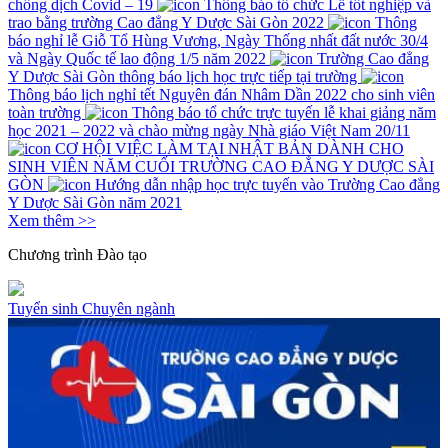
chống dịch Covid – 19
Thông báo tổ chức Lễ tốt nghiệp và
trao bằng trường Cao đẳng Y Dược Sài Gòn 2022
Thông
báo nghỉ lễ Giỗ Tổ Hùng Vương, Ngày Thống nhất đất nước 30/4
và Ngày Quốc tế lao động 1/5 năm 2022
Trường Cao đẳng
Y Dược Sài Gòn thông báo lịch học trực tiếp tại trường
Thông báo lịch nghỉ tết Nguyên đán Nhâm Dần 2022 cho sinh viên
toàn trường
Thông báo tổ chức trực tuyến lễ khai giảng năm
học 2021 – 2022 và chào mừng ngày Nhà giáo Việt Nam 20/11
CƠ HỘI VIỆC LÀM TẠI NHẬT BẢN DÀNH CHO
SINH VIÊN NĂM CUỐI TRƯỜNG CAO ĐẲNG Y DƯỢC SÀI
GÒN
Hướng dẫn nhập học trực tuyến vào Trường Cao đẳng
Y Dược Sài Gòn năm 2021
Xem thêm >>
Chương trình
Đào tạo
Tuyển sinh
Chuyên ngành