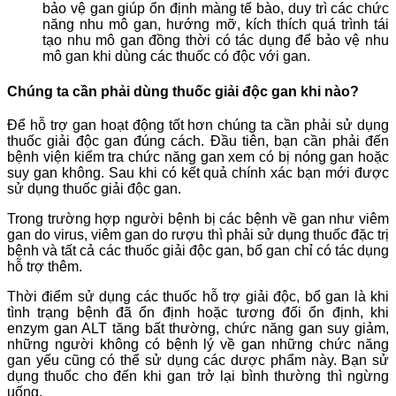
bảo vệ gan giúp ổn định màng tế bào, duy trì các chức
năng nhu mô gan, hướng mỡ, kích thích quá trình tái
tạo nhu mô gan đồng thời có tác dụng để bảo vệ nhu
mô gan khi dùng các thuốc có độc với gan.
Chúng ta cần phải dùng thuốc giải độc gan khi nào?
Để hỗ trợ gan hoạt động tốt hơn chúng ta cần phải sử dụng
thuốc giải độc gan đúng cách. Đầu tiên, bạn cần phải đến
bệnh viện kiểm tra chức năng gan xem có bị nóng gan hoặc
suy gan không. Sau khi có kết quả chính xác bạn mới được
sử dụng thuốc giải độc gan.
Trong trường hợp người bệnh bị các bệnh về gan như viêm
gan do virus, viêm gan do rượu thì phải sử dụng thuốc đặc trị
bệnh và tất cả các thuốc giải độc gan, bổ gan chỉ có tác dụng
hỗ trợ thêm.
Thời điểm sử dụng các thuốc hỗ trợ giải độc, bổ gan là khi
tình trạng bệnh đã ổn định hoặc tương đối ổn định, khi
enzym gan ALT tăng bất thường, chức năng gan suy giảm,
những người không có bệnh lý về gan những chức năng
gan yếu cũng có thể sử dụng các dược phẩm này. Bạn sử
dụng thuốc cho đến khi gan trở lại bình thường thì ngừng
uống.