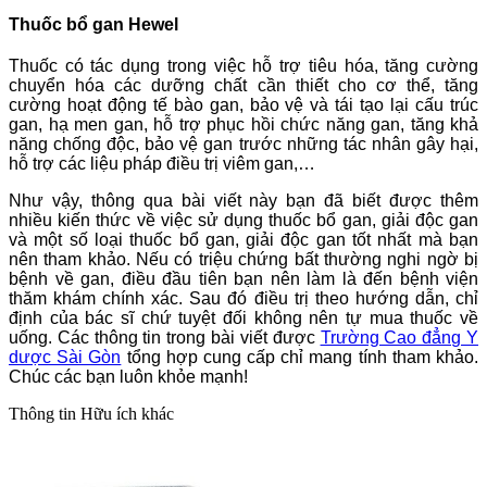
Thuốc bổ gan Hewel
Thuốc có tác dụng trong việc hỗ trợ tiêu hóa, tăng cường
chuyển hóa các dưỡng chất cần thiết cho cơ thể, tăng
cường hoạt động tế bào gan, bảo vệ và tái tạo lại cấu trúc
gan, hạ men gan, hỗ trợ phục hồi chức năng gan, tăng khả
năng chống độc, bảo vệ gan trước những tác nhân gây hại,
hỗ trợ các liệu pháp điều trị viêm gan,…
Như vậy, thông qua bài viết này bạn đã biết được thêm
nhiều kiến thức về việc sử dụng thuốc bổ gan, giải độc gan
và một số loại thuốc bổ gan, giải độc gan tốt nhất mà bạn
nên tham khảo. Nếu có triệu chứng bất thường nghi ngờ bị
bệnh về gan, điều đầu tiên bạn nên làm là đến bệnh viện
thăm khám chính xác. Sau đó điều trị theo hướng dẫn, chỉ
định của bác sĩ chứ tuyệt đối không nên tự mua thuốc về
uống. Các thông tin trong bài viết được
Trường Cao đẳng Y
dược Sài Gòn
tổng hợp cung cấp chỉ mang tính tham khảo.
Chúc các bạn luôn khỏe mạnh!
Thông tin
Hữu ích khác