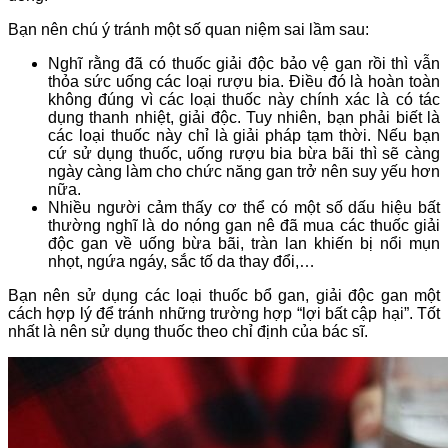
Bạn nên chú ý tránh một số quan niệm sai lầm sau:
Nghĩ rằng đã có thuốc giải độc bảo vệ gan rồi thì vẫn
thỏa sức uống các loại rượu bia. Điều đó là hoàn toàn
không đúng vì các loại thuốc này chính xác là có tác
dụng thanh nhiệt, giải độc. Tuy nhiên, bạn phải biết là
các loại thuốc này chỉ là giải pháp tạm thời. Nếu bạn
cứ sử dụng thuốc, uống rượu bia bừa bãi thì sẽ càng
ngày càng làm cho chức năng gan trở nên suy yếu hơn
nữa.
Nhiều người cảm thấy cơ thể có một số dấu hiệu bất
thường nghĩ là do nóng gan nê đã mua các thuốc giải
độc gan về uống bừa bãi, tràn lan khiến bị nổi mụn
nhọt, ngứa ngáy, sắc tố da thay đổi,…
Bạn nên sử dụng các loại thuốc bổ gan, giải độc gan một
cách hợp lý để tránh những trường hợp “lợi bất cập hại”. Tốt
nhất là nên sử dụng thuốc theo chỉ định của bác sĩ.