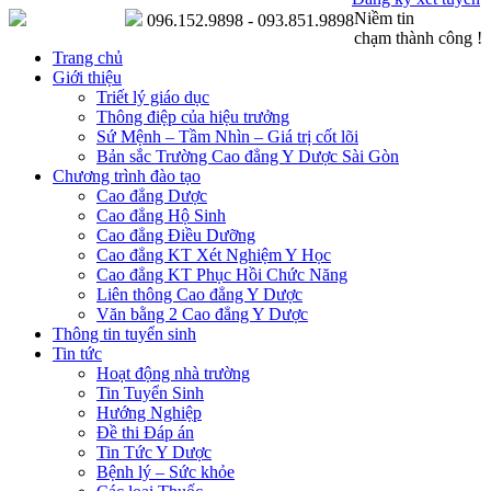
Niềm tin
096.152.9898 - 093.851.9898
chạm thành công !
Trang chủ
Giới thiệu
Triết lý giáo dục
Thông điệp của hiệu trưởng
Sứ Mệnh – Tầm Nhìn – Giá trị cốt lõi
Bản sắc Trường Cao đẳng Y Dược Sài Gòn
Chương trình đào tạo
Cao đẳng Dược
Cao đẳng Hộ Sinh
Cao đẳng Điều Dưỡng
Cao đẳng KT Xét Nghiệm Y Học
Cao đẳng KT Phục Hồi Chức Năng
Liên thông Cao đẳng Y Dược
Văn bằng 2 Cao đẳng Y Dược
Thông tin tuyển sinh
Tin tức
Hoạt động nhà trường
Tin Tuyển Sinh
Hướng Nghiệp
Đề thi Đáp án
Tin Tức Y Dược
Bệnh lý – Sức khỏe