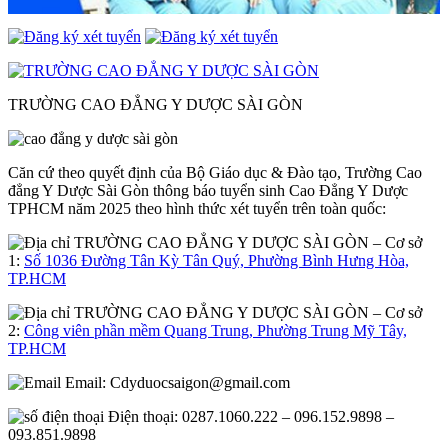
TRƯỜNG CAO ĐẲNG Y DƯỢC SÀI GÒN
Căn cứ theo quyết định của Bộ Giáo dục & Đào tạo, Trường Cao
đẳng Y Dược Sài Gòn thông báo tuyển sinh Cao Đẳng Y Dược
TPHCM năm 2025 theo hình thức xét tuyển trên toàn quốc:
– Cơ sở
1:
Số 1036 Đường Tân Kỳ Tân Quý, Phường Bình Hưng Hòa,
TP.HCM
– Cơ sở
2:
Công viên phần mềm Quang Trung, Phường Trung Mỹ Tây,
TP.HCM
Email:
Cdyduocsaigon@gmail.com
Điện thoại: 0287.1060.222 – 096.152.9898 –
093.851.9898