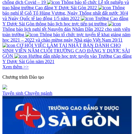
chống dịch Covid – 19
Thông báo tổ chức Lễ tốt nghiệp và
trao bằng trường Cao đẳng Y Dược Sài Gòn 2022
Thông
báo nghỉ lễ Giỗ Tổ Hùng Vương, Ngày Thống nhất đất nước 30/4
và Ngày Quốc tế lao động 1/5 năm 2022
Trường Cao đẳng
Y Dược Sài Gòn thông báo lịch học trực tiếp tại trường
Thông báo lịch nghỉ tết Nguyên đán Nhâm Dần 2022 cho sinh viên
toàn trường
Thông báo tổ chức trực tuyến lễ khai giảng năm
học 2021 – 2022 và chào mừng ngày Nhà giáo Việt Nam 20/11
CƠ HỘI VIỆC LÀM TẠI NHẬT BẢN DÀNH CHO
SINH VIÊN NĂM CUỐI TRƯỜNG CAO ĐẲNG Y DƯỢC SÀI
GÒN
Hướng dẫn nhập học trực tuyến vào Trường Cao đẳng
Y Dược Sài Gòn năm 2021
Xem thêm >>
Chương trình
Đào tạo
Tuyển sinh
Chuyên ngành