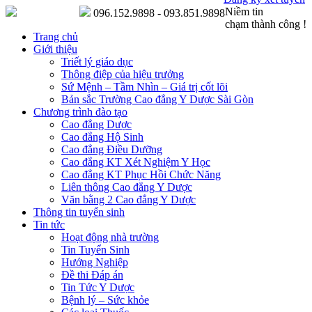
Niềm tin
096.152.9898 - 093.851.9898
chạm thành công !
Trang chủ
Giới thiệu
Triết lý giáo dục
Thông điệp của hiệu trưởng
Sứ Mệnh – Tầm Nhìn – Giá trị cốt lõi
Bản sắc Trường Cao đẳng Y Dược Sài Gòn
Chương trình đào tạo
Cao đẳng Dược
Cao đẳng Hộ Sinh
Cao đẳng Điều Dưỡng
Cao đẳng KT Xét Nghiệm Y Học
Cao đẳng KT Phục Hồi Chức Năng
Liên thông Cao đẳng Y Dược
Văn bằng 2 Cao đẳng Y Dược
Thông tin tuyển sinh
Tin tức
Hoạt động nhà trường
Tin Tuyển Sinh
Hướng Nghiệp
Đề thi Đáp án
Tin Tức Y Dược
Bệnh lý – Sức khỏe