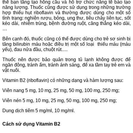
thể bạn tăng tạo hồng cầu và hỗ trợ chức năng tế bào tạo
năng lượng. Thuốc cũng được sử dụng trong những trường
hợp thiếu hụt riboflavin và thường được dùng cho một số
tình trạng: nghiện rượu, bỏng, ung thư, tiêu chảy liên tục, sốt
kéo dài, nhiễm trùng, bệnh đường ruột, căng thẳng kéo dài,
…
Bên cạnh đó, thuốc cũng có thể được dùng cho trẻ sơ sinh bị
tăng bilirubin máu hoặc điều trị một số loại thiếu máu (máu
yếu), đau nửa đầu, chuột rút….
Thuốc nên được bảo quản trong tủ lạnh không được để
ngăn đông, tránh ẩm, tránh ánh sáng, để xa tầm tay trẻ em và
vật nuôi.
Vitamin B2 (riboflavin) có những dạng và hàm lượng sau:
Viên nang 5 mg, 10 mg, 25 mg, 50 mg, 100 mg, 250 mg;
Viên nén 5 mg, 10 mg, 25 mg, 50 mg, 100 mg, 250 mg;
Dung dịch tiêm 5 mg/ml, 10 mg/ml.
Cách sử dụng Vitamin B2