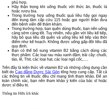
phù hợp.
Hãy thận trọng khi uống thuốc với thức ăn, thuốc lá
hoặc rượu bia.
Trong trường hợp uống thuốc quá liều hãy gọi ngay
đến trung tâm cấp cứu 115 hoặc gọi người thân đưa
đến bệnh viện để thăm khám.
Trong trường hợp, bạn quên dùng thuốc, bạn nên uống
càng sớm càng tốt. Tuy nhiên, nếu gần với liều kế tiếp,
hãy bỏ qua liều đã quên và uống liều kế tiếp vào thời
điểm như kế hoạch. Không được uống gấp đôi liều đã
quy định.
Bạn có thể bổ sung vitamin B2 bằng cách dùng các
thực phẩm: Các loại rau màu xanh đậm, trái cây: chuối,
táo, lê, Thịt, các loại hạt, các loại ngũ cốc,….
Trên đây là kiến thức về vitamin B2 và những công dụng cần
biết do
Cao đẳng Dược Sài Gòn
tổng hợp cung cấp. Tất cả
các thông tin về thuốc đều chỉ mang tính tham khảo. Để an
toàn chính xác, bạn nên tham khảo ý kiến của bác sĩ hoặc
dược sĩ điều trị.
Thông tin
Hữu ích khác