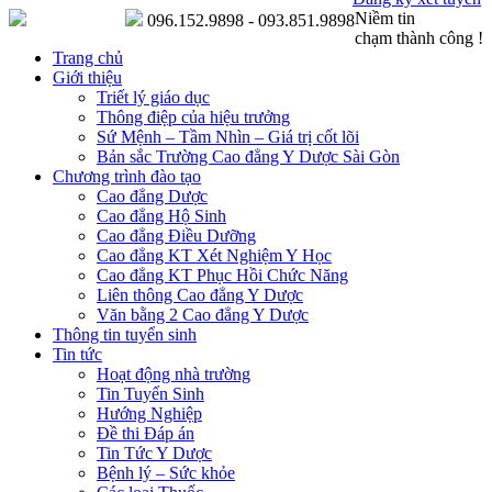
Niềm tin
096.152.9898 - 093.851.9898
chạm thành công !
Trang chủ
Giới thiệu
Triết lý giáo dục
Thông điệp của hiệu trưởng
Sứ Mệnh – Tầm Nhìn – Giá trị cốt lõi
Bản sắc Trường Cao đẳng Y Dược Sài Gòn
Chương trình đào tạo
Cao đẳng Dược
Cao đẳng Hộ Sinh
Cao đẳng Điều Dưỡng
Cao đẳng KT Xét Nghiệm Y Học
Cao đẳng KT Phục Hồi Chức Năng
Liên thông Cao đẳng Y Dược
Văn bằng 2 Cao đẳng Y Dược
Thông tin tuyển sinh
Tin tức
Hoạt động nhà trường
Tin Tuyển Sinh
Hướng Nghiệp
Đề thi Đáp án
Tin Tức Y Dược
Bệnh lý – Sức khỏe