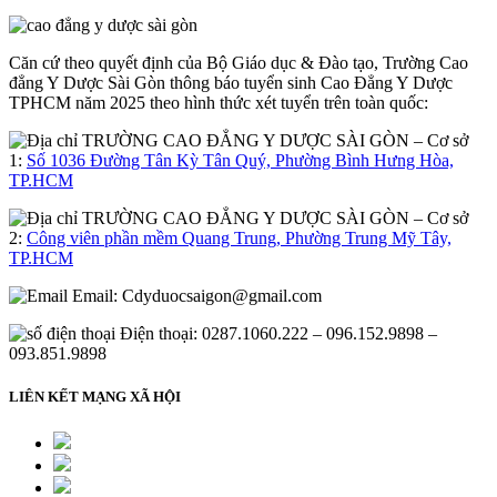
Căn cứ theo quyết định của Bộ Giáo dục & Đào tạo, Trường Cao
đẳng Y Dược Sài Gòn thông báo tuyển sinh Cao Đẳng Y Dược
TPHCM năm 2025 theo hình thức xét tuyển trên toàn quốc:
– Cơ sở
1:
Số 1036 Đường Tân Kỳ Tân Quý, Phường Bình Hưng Hòa,
TP.HCM
– Cơ sở
2:
Công viên phần mềm Quang Trung, Phường Trung Mỹ Tây,
TP.HCM
Email:
Cdyduocsaigon@gmail.com
Điện thoại: 0287.1060.222 – 096.152.9898 –
093.851.9898
LIÊN KẾT MẠNG XÃ HỘI