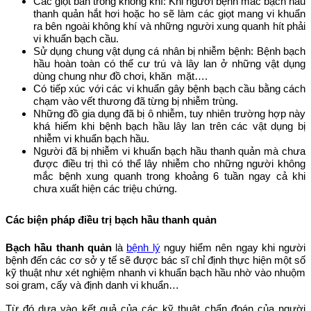
Các giọt bắn trong không khí: Khi người bệnh mắc bạch hầu
thanh quản hắt hơi hoặc ho sẽ làm các giọt mang vi khuẩn
ra bên ngoài không khí và những người xung quanh hít phải
vi khuẩn bạch cầu.
Sử dụng chung vật dụng cá nhân bị nhiễm bệnh: Bệnh bạch
hầu hoàn toàn có thể cư trú và lây lan ở những vật dụng
dùng chung như đồ chơi, khăn mặt….
Có tiếp xúc với các vi khuẩn gây bệnh bạch cầu bằng cách
chạm vào vết thương đã từng bị nhiễm trùng.
Những đồ gia dụng đã bị ô nhiễm, tuy nhiên trường hợp này
khá hiếm khi bệnh bạch hầu lây lan trên các vật dụng bị
nhiễm vi khuẩn bạch hầu.
Người đã bị nhiễm vi khuẩn bạch hầu thanh quản mà chưa
được điều trị thì có thể lây nhiễm cho những người không
mắc bệnh xung quanh trong khoảng 6 tuần ngay cả khi
chưa xuất hiện các triệu chứng.
Các biện pháp điều trị bạch hầu thanh quản
Bạch hầu thanh quản
là
bệnh lý
nguy hiểm nên ngay khi người
bệnh đến các cơ sở y tế sẽ được bác sĩ chỉ định thực hiện một số
kỹ thuật như xét nghiệm nhanh vi khuẩn bạch hầu nhờ vào nhuộm
soi gram, cấy và định danh vi khuẩn…
Từ đó dựa vào kết quả của các kỹ thuật chẩn đoán của người