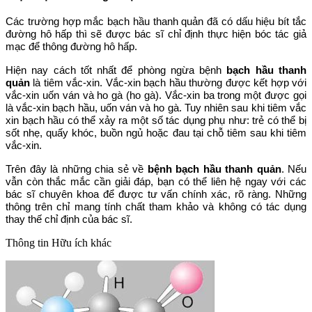
Các trường hợp mắc bạch hầu thanh quản đã có dấu hiệu bít tắc
đường hô hấp thì sẽ được bác sĩ chỉ định thực hiện bóc tác giả
mạc để thông đường hô hấp.
Hiện nay cách tốt nhất để phòng ngừa bệnh
bạch hầu thanh
quản
là tiêm vắc-xin. Vắc-xin bạch hầu thường được kết hợp với
vắc-xin uốn ván và ho gà (ho gà). Vắc-xin ba trong một được gọi
là vắc-xin bạch hầu, uốn ván và ho gà. Tuy nhiên sau khi tiêm vắc
xin bạch hầu có thể xảy ra một số tác dụng phụ như: trẻ có thể bị
sốt nhẹ, quấy khóc, buồn ngủ hoặc đau tại chỗ tiêm sau khi tiêm
vắc-xin.
Trên đây là những chia sẻ về
bệnh bạch hầu thanh quản
. Nếu
vẫn còn thắc mắc cần giải đáp, bạn có thể liên hệ ngay với các
bác sĩ chuyên khoa để được tư vấn chính xác, rõ ràng. Những
thông trên chỉ mang tính chất tham khảo và không có tác dụng
thay thế chỉ định của bác sĩ.
Thông tin
Hữu ích khác