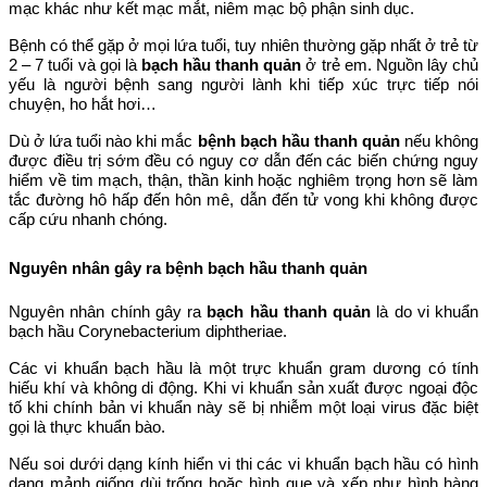
mạc khác như kết mạc mắt, niêm mạc bộ phận sinh dục.
Bệnh có thể gặp ở mọi lứa tuổi, tuy nhiên thường gặp nhất ở trẻ từ
2 – 7 tuổi và gọi là
bạch hầu thanh quản
ở trẻ em. Nguồn lây chủ
yếu là người bệnh sang người lành khi tiếp xúc trực tiếp nói
chuyện, ho hắt hơi…
Dù ở lứa tuổi nào khi mắc
bệnh bạch hầu thanh quản
nếu không
được điều trị sớm đều có nguy cơ dẫn đến các biến chứng nguy
hiểm về tim mạch, thận, thần kinh hoặc nghiêm trọng hơn sẽ làm
tắc đường hô hấp đến hôn mê, dẫn đến tử vong khi không được
cấp cứu nhanh chóng.
Nguyên nhân gây ra bệnh bạch hầu thanh quản
Nguyên nhân chính gây ra
bạch hầu thanh quản
là do vi khuẩn
bạch hầu Corynebacterium diphtheriae.
Các vi khuẩn bạch hầu là một trực khuẩn gram dương có tính
hiếu khí và không di động. Khi vi khuẩn sản xuất được ngoại độc
tố khi chính bản vi khuẩn này sẽ bị nhiễm một loại virus đặc biệt
gọi là thực khuẩn bào.
Nếu soi dưới dạng kính hiển vi thi các vi khuẩn bạch hầu có hình
dạng mảnh giống dùi trống hoặc hình que và xếp như hình hàng