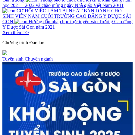
học 2021 – 2022 và chào mừng ngày Nhà giáo Việt Nam 20/11
CƠ HỘI VIỆC LÀM TẠI NHẬT BẢN DÀNH CHO
SINH VIÊN NĂM CUỐI TRƯỜNG CAO ĐẲNG Y DƯỢC SÀI
GÒN
Hướng dẫn nhập học trực tuyến vào Trường Cao đẳng
Y Dược Sài Gòn năm 2021
Xem thêm >>
Chương trình
Đào tạo
Tuyển sinh
Chuyên ngành