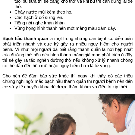
tuổi bú sữa thì sẽ càng khó thở và khi bú trẻ cần dừng lại để
thở.
Chảy nước mũi kèm theo ho.
Các hạch ở cổ sưng lên.
Tiếng nói nghe khàn khàn.
Vùng họng hình thành nên một màng màu xám dày.
Bạch hầu thanh quản
là một trong những căn bệnh có diễn biến
phát triển nhanh và cực kỳ gây ra nhiều nguy hiểm cho người
bệnh. Vì như mọi người đã biết rằng thanh quản là nơi hẹp nhất
của đường thở nên nếu hình thành màng giả mạc phát triển ở đây
thì sẽ gây ra tắc nghẽn đường thở nếu không xử lý nhanh chóng
có thể dẫn đến hôn mê hoặc nguy hiểm hơn là tử vong.
Cho nên để đảm bảo sức khỏe thì ngay khi thấy có các triệu
chứng nghi ngờ mắc bạch hầu thanh quản thì người bệnh nên đến
cơ sở y tế chuyên khoa để được thăm khám và điều trị kịp thời.