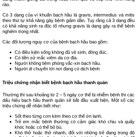
rào.
Có 3 dạng của vi khuẩn bạch hầu là gravis, intermedius và mitis
theo thứ tự khả năng gây bệnh giảm dần. Tuy rằng cả 3 dạng đều
có khả năng sinh ra độc tố nhưng gravis là dạng gây ra thể bệnh
nghiêm trọng nhất.
Các đối tượng nguy cơ của bệnh bạch hầu bao gồm:
Có điều kiện sống không đủ vệ sinh, đông đúc.
Có tiền sử mắc viêm da cơ địa.
Người không tiêm phòng vắc-xin bạch hầu.
Người di chuyển tới nơi đang có dịch bệnh
Triệu chứng nhận biết bệnh bạch hầu thanh quản
Thường thì sau khoảng từ 2 – 5 ngày cơ thể bị nhiễm bệnh thì các
dấu hiệu bạch hầu thanh quản sẽ bắt đầu xuất hiện. Một số các
triệu chứng dễ nhận biết như:
Sốt theo từng cơn kèm theo cơ thể ớn lạnh.
Trẻ em mắc bệnh thường có cảm giác khó chịu và quấy
khóc hoặc có thể bỏ bú.
Khó thở hoặc thở nhanh, đối với những trẻ đang trong độ