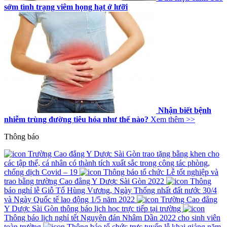
sớm tình trạng viêm họng hạt ở lưỡi
Nhận biết bệnh
nhiễm trùng đường tiêu hóa như thế nào?
Xem thêm >>
Thông báo
Trường Cao đẳng Y Dược Sài Gòn trao tặng bằng khen cho
các tập thể, cá nhân có thành tích xuất sắc trong công tác phòng,
chống dịch Covid – 19
Thông báo tổ chức Lễ tốt nghiệp và
trao bằng trường Cao đẳng Y Dược Sài Gòn 2022
Thông
báo nghỉ lễ Giỗ Tổ Hùng Vương, Ngày Thống nhất đất nước 30/4
và Ngày Quốc tế lao động 1/5 năm 2022
Trường Cao đẳng
Y Dược Sài Gòn thông báo lịch học trực tiếp tại trường
Thông báo lịch nghỉ tết Nguyên đán Nhâm Dần 2022 cho sinh viên
toàn trường
Thông báo tổ chức trực tuyến lễ khai giảng năm