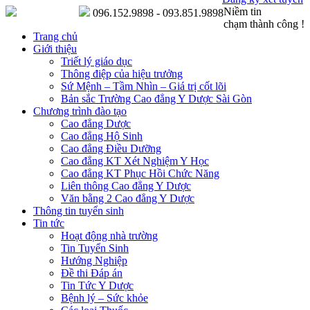
Niềm tin
096.152.9898 - 093.851.9898
chạm thành công !
Trang chủ
Giới thiệu
Triết lý giáo dục
Thông điệp của hiệu trưởng
Sứ Mệnh – Tầm Nhìn – Giá trị cốt lõi
Bản sắc Trường Cao đẳng Y Dược Sài Gòn
Chương trình đào tạo
Cao đẳng Dược
Cao đẳng Hộ Sinh
Cao đẳng Điều Dưỡng
Cao đẳng KT Xét Nghiệm Y Học
Cao đẳng KT Phục Hồi Chức Năng
Liên thông Cao đẳng Y Dược
Văn bằng 2 Cao đẳng Y Dược
Thông tin tuyển sinh
Tin tức
Hoạt động nhà trường
Tin Tuyển Sinh
Hướng Nghiệp
Đề thi Đáp án
Tin Tức Y Dược
Bệnh lý – Sức khỏe