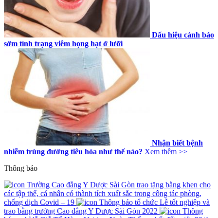
Dấu hiệu cảnh báo
sớm tình trạng viêm họng hạt ở lưỡi
Nhận biết bệnh
nhiễm trùng đường tiêu hóa như thế nào?
Xem thêm >>
Thông báo
Trường Cao đẳng Y Dược Sài Gòn trao tặng bằng khen cho
các tập thể, cá nhân có thành tích xuất sắc trong công tác phòng,
chống dịch Covid – 19
Thông báo tổ chức Lễ tốt nghiệp và
trao bằng trường Cao đẳng Y Dược Sài Gòn 2022
Thông