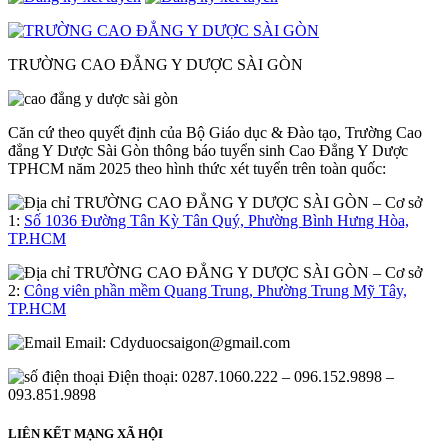
TRƯỜNG CAO ĐẲNG Y DƯỢC SÀI GÒN
Căn cứ theo quyết định của Bộ Giáo dục & Đào tạo, Trường Cao
đẳng Y Dược Sài Gòn thông báo tuyển sinh Cao Đẳng Y Dược
TPHCM năm 2025 theo hình thức xét tuyển trên toàn quốc:
– Cơ sở
1:
Số 1036 Đường Tân Kỳ Tân Quý, Phường Bình Hưng Hòa,
TP.HCM
– Cơ sở
2:
Công viên phần mềm Quang Trung, Phường Trung Mỹ Tây,
TP.HCM
Email:
Cdyduocsaigon@gmail.com
Điện thoại: 0287.1060.222 – 096.152.9898 –
093.851.9898
LIÊN KẾT MẠNG XÃ HỘI