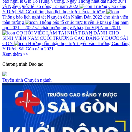
báo nghỉ lễ Giỗ Tổ Hùng Vương, Ngày Thống nhất đất nước 30/4
và Ngày Quốc tế lao động 1/5 năm 2022
Trường Cao đẳng
Y Dược Sài Gòn thông báo lịch học trực tiếp tại trường
Thông báo lịch nghỉ tết Nguyên đán Nhâm Dần 2022 cho sinh viên
toàn trường
Thông báo tổ chức trực tuyến lễ khai giảng năm
học 2021 – 2022 và chào mừng ngày Nhà giáo Việt Nam 20/11
CƠ HỘI VIỆC LÀM TẠI NHẬT BẢN DÀNH CHO
SINH VIÊN NĂM CUỐI TRƯỜNG CAO ĐẲNG Y DƯỢC SÀI
GÒN
Hướng dẫn nhập học trực tuyến vào Trường Cao đẳng
Y Dược Sài Gòn năm 2021
Xem thêm >>
Chương trình
Đào tạo
Tuyển sinh
Chuyên ngành