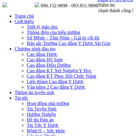
Niềm tin
096.152.9898 - 093.851.9898
chạm thành công !
Trang chủ
Giới thiệu
Triết lý giáo dục
Thông điệp của hiệu trưởng
Sứ Mệnh – Tầm Nhìn – Giá trị cốt lõi
Bản sắc Trường Cao đẳng Y Dược Sài Gòn
Chương trình đào tạo
Cao đẳng Dược
Cao đẳng Hộ Sinh
Cao đẳng Điều Dưỡng
Cao đẳng KT Xét Nghiệm Y Học
Cao đẳng KT Phục Hồi Chức Năng
Liên thông Cao đẳng Y Dược
Văn bằng 2 Cao đẳng Y Dược
Thông tin tuyển sinh
Tin tức
Hoạt động nhà trường
Tin Tuyển Sinh
Hướng Nghiệp
Đề thi Đáp án
Tin Tức Y Dược
Bệnh lý – Sức khỏe