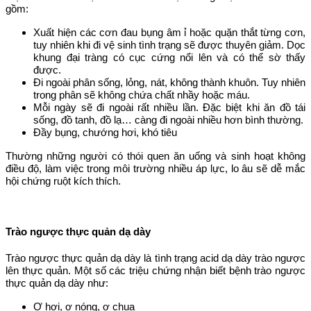
gồm:
Xuất hiện các cơn đau bụng âm ỉ hoặc quặn thắt từng cơn,
tuy nhiên khi đi vệ sinh tình trạng sẽ được thuyên giảm. Dọc
khung đại tràng có cục cứng nổi lên và có thể sờ thấy
được.
Đi ngoài phân sống, lỏng, nát, không thành khuôn. Tuy nhiên
trong phân sẽ không chứa chất nhầy hoặc máu.
Mỗi ngày sẽ đi ngoài rất nhiều lần. Đặc biệt khi ăn đồ tái
sống, đồ tanh, đồ lạ… càng đi ngoài nhiều hơn bình thường.
Đầy bụng, chướng hơi, khó tiêu
Thường những người có thói quen ăn uống và sinh hoạt không
điều độ, làm việc trong môi trường nhiều áp lực, lo âu sẽ dễ mắc
hội chứng ruột kích thích.
Trào ngược thực quản dạ dày
Trào ngược thực quản dạ dày là tình trạng acid dạ dày trào ngược
lên thực quản. Một số các triệu chứng nhận biết bệnh trào ngược
thực quản dạ dày như:
Ợ hơi, ợ nóng, ợ chua