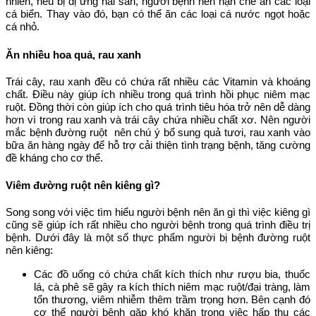
nhiên, nếu bị dị ứng hải sản, người bệnh nên hạn chế ăn các loại
cá biển. Thay vào đó, bạn có thể ăn các loại cá nước ngọt hoặc
cá nhỏ.
Ăn nhiều hoa quả, rau xanh
Trái cây, rau xanh đều có chứa rất nhiều các Vitamin và khoáng
chất. Điều này giúp ích nhiều trong quá trình hồi phục niêm mạc
ruột. Đồng thời còn giúp ích cho quá trình tiêu hóa trở nên dễ dàng
hơn vì trong rau xanh và trái cây chứa nhiều chất xơ. Nên người
mắc bệnh đường ruột nên chú ý bổ sung quả tươi, rau xanh vào
bữa ăn hàng ngày để hỗ trợ cải thiện tình trạng bệnh, tăng cường
đề kháng cho cơ thể.
Viêm đường ruột nên kiêng gì?
Song song với việc tìm hiểu người bệnh nên ăn gì thì việc kiêng gì
cũng sẽ giúp ích rất nhiều cho người bệnh trong quá trình điều trị
bệnh. Dưới đây là một số thực phẩm người bị bệnh đường ruột
nên kiêng:
Các đồ uống có chứa chất kích thích như rượu bia, thuốc
lá, cà phê sẽ gây ra kích thích niêm mạc ruột/đại tràng, làm
tổn thương, viêm nhiễm thêm trầm trọng hơn. Bên cạnh đó
cơ thể người bệnh gặp khó khăn trong việc hấp thu các