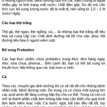
ở những người mắc bệnh đường ruột với các triệu chứng đi ngoài
nhiều gây ra tình trạng mất nước, chất điện giải. Do đó mà cần
tích cực bổ sung lượng nước đã bị mất đi, nên uống từ 1,5 – 2 lít
nước/ ngày.
Các loại thịt trắng
Thịt gà, thịt ngan, thịt ngỗng, cá,… là những loại thịt trắng dễ tiêu
hóa và cung cấp các chất dinh dưỡng rất tốt cho việc phục hồi
đường tiêu hóa ở người viêm ruột.
Bổ sung Probiotics
Các loại thực phẩm chứa probiotics trong thực đơn hàng ngày
như: sữa chua, phomai… Bên cạnh đó, bạn có thể bổ sung lợi
khuẩn trực tiếp thông qua các loại men vi sinh.
Cá
Theo các chuyên gia dinh dưỡng thì cá sẽ rất tốt cho những bệnh
nhân mắc bệnh đường ruột. Do trong cá có chứa một lượng lớn
các acid amin để tăng cường hấp thu cho cơ thể. Trong cá còn có
mỡ là thành phần chất béo không bão hòa cần thiết cho quá trình
làm lành niêm mạc ruột. Cá nước ngọt, hải sản đều rất tốt, tuy