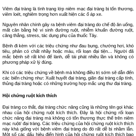
Viêm đại tràng là tình trạng lớp niêm mạc đại tràng bị tổn thương,
viêm loét, nghiêm trọng hơn xuất hiện các ổ áp xe.
Nguyên nhân chính gây ra bệnh viêm đại tràng do chế độ ăn uống,
mất cân bằng hệ vi sinh đường ruột, nhiễm khuẩn đường ruột,
căng thẳng, stress, tác dụng phụ của thuốc Tây.
Bệnh đi kèm với các triệu chứng như đau bụng, chướng hơi, khó
tiêu, phân có chất nhầy hoặc máu, rối loạn đại tiện… Người đã
mắc bệnh sẽ rất khó để lành, dễ tái phát nhiều lần và không có
phương pháp xử lý đúng.
Khi có các triệu chứng về bệnh mà không điều trị sớm sẽ dẫn đến
các biến chứng như: Xuất huyết đại tràng, giãn đại tràng cấp tính,
thủng đại tràng hoặc có những trường hợp mắc ung thư đại tràng.
Hội chứng ruột kích thích
Đại tràng co thắt, đại tràng chức năng cũng là những tên gọi khác
nhau của hội chứng ruột kích thích. Đây là hội chứng rối loạn
chức năng đại tràng mà không có tổn thương thực thể trên niêm
mạc ruột/ đại tràng. Các triệu chứng của hội chứng ruột kích thích
này khá giống với bệnh viêm đại tràng do đó rất dễ bị nhầm lẫn.
Một số các dấu hiệu điển hình của hội chứng ruột kích thích bao