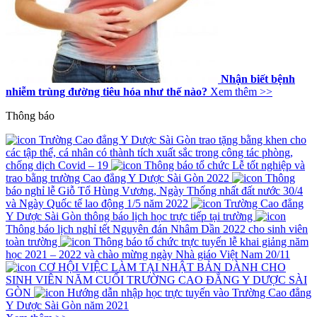
Nhận biết bệnh
nhiễm trùng đường tiêu hóa như thế nào?
Xem thêm >>
Thông báo
Trường Cao đẳng Y Dược Sài Gòn trao tặng bằng khen cho
các tập thể, cá nhân có thành tích xuất sắc trong công tác phòng,
chống dịch Covid – 19
Thông báo tổ chức Lễ tốt nghiệp và
trao bằng trường Cao đẳng Y Dược Sài Gòn 2022
Thông
báo nghỉ lễ Giỗ Tổ Hùng Vương, Ngày Thống nhất đất nước 30/4
và Ngày Quốc tế lao động 1/5 năm 2022
Trường Cao đẳng
Y Dược Sài Gòn thông báo lịch học trực tiếp tại trường
Thông báo lịch nghỉ tết Nguyên đán Nhâm Dần 2022 cho sinh viên
toàn trường
Thông báo tổ chức trực tuyến lễ khai giảng năm
học 2021 – 2022 và chào mừng ngày Nhà giáo Việt Nam 20/11
CƠ HỘI VIỆC LÀM TẠI NHẬT BẢN DÀNH CHO
SINH VIÊN NĂM CUỐI TRƯỜNG CAO ĐẲNG Y DƯỢC SÀI
GÒN
Hướng dẫn nhập học trực tuyến vào Trường Cao đẳng
Y Dược Sài Gòn năm 2021