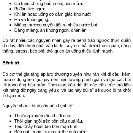
Có triệu chứng buồn nôn, nôn mửa.
Bị đau tức ngực
Khi ăn hoặc uống có cảm giác khó nuốt
Ho và khản giọng.
Miệng thường xuyên tiết ra nhiều nước bọt
Đắng miệng, ăn không ngon, chán ăn.
Có rất nhiều các nguyên nhân gây ra bệnh trào ngược thực quản
dạ dày, điển hình nhất vẫn là do: suy cơ thắt dưới thực quản, căng
thẳng, stress, béo phì, thói quen ăn uống thiếu lành mạnh.
Bệnh trĩ
Do cơ thể gia tăng áp lực thường xuyên như rặn khi đi cầu, kèm
máu ứ đọng liên tục gây nên hiện tượng phình giãn và tạo các búi
trĩ trong ống hậu môn. Thời gian kéo dài thì các cấu trúc mô liên
kết nâng đỡ ngày càng yếu đi và lúc này búi trĩ sẽ được lộ ra khỏi
lỗ hậu môn.
Nguyên nhân chính gây nên bệnh trĩ:
Thường xuyên rặn khi đi cầu
Thời gian ngồi trên bồn cầu quá lâu.
Tiêu chảy hoặc táo bón mạn tính
Béo phì, trọng lượng cơ thể quá mức.