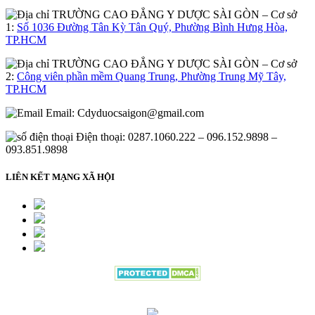
– Cơ sở
1:
Số 1036 Đường Tân Kỳ Tân Quý, Phường Bình Hưng Hòa,
TP.HCM
– Cơ sở
2:
Công viên phần mềm Quang Trung, Phường Trung Mỹ Tây,
TP.HCM
Email:
Cdyduocsaigon@gmail.com
Điện thoại: 0287.1060.222 – 096.152.9898 –
093.851.9898
LIÊN KẾT MẠNG XÃ HỘI