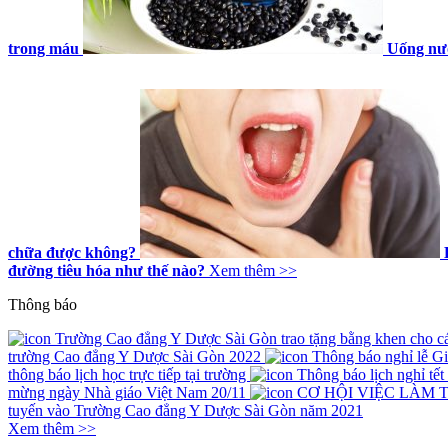
trong máu
Uống nướ
chữa được không?
đường tiêu hóa như thế nào?
Xem thêm >>
Thông báo
Trường Cao đẳng Y Dược Sài Gòn trao tặng bằng khen cho các 
trường Cao đẳng Y Dược Sài Gòn 2022
Thông báo nghỉ lễ G
thông báo lịch học trực tiếp tại trường
Thông báo lịch nghỉ tế
mừng ngày Nhà giáo Việt Nam 20/11
CƠ HỘI VIỆC LÀM 
tuyến vào Trường Cao đẳng Y Dược Sài Gòn năm 2021
Xem thêm >>