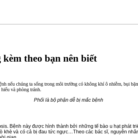
g kèm theo bạn nên biết
bệnh nếu chúng ta sống trong môi trường có không khí ô nhiễm, bụi bặm
m hiểu và phòng tránh.
Phổi là bộ phận dễ bị mắc bệnh
osis. Bệnh này được hình thành bởi những tế bào u hạt phát tr
khò khè và có cả bị đau tức ngực…Theo các bác sĩ, nguyên nhâ
hời gian.