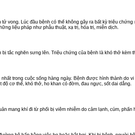
 tử vong. Lúc đầu bệnh có thể không gây ra bất kỳ triệu chứn
ng liệu pháp như phẫu thuật, xạ trị, hóa trị, miễn dịch.
bị tắc nghẽn sưng lên. Triệu chứng của bệnh là khó thở kèm 
nhất trong cuộc sống hàng ngày. Bệnh được hình thành do vi r
t độ cơ thể, khó thở, ho khan có đờm, đau ngực, sốt dai dẳng.
uản mang khí đi từ phổi bị viêm nhiễm do cảm lạnh, cúm, phấn
ờng hô hấp bằng việc ho hoặc hắt hơi. Khi bị bệnh, người bệnh