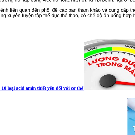
ệnh liên quan đến phổi để các bạn tham khảo và cung cấp thê
g xuyên luyện tập thể dục thể thao, có chế độ ăn uống hợp 
 10 loại acid amin thiết yếu đối với cơ thể