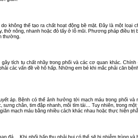
 do không thể tạo ra chất hoạt động bề mặt. Đây là một loại c
 thở nông, nhanh hoặc đỏ tấy ở lỗ mũi. Phương pháp điều trị bệ
nh thường.
ây tích tụ chất nhầy trong phổi và các cơ quan khác. Chính
 phải các vấn đề về hô hấp. Những em bé khi mắc phải căn bệnh
yết áp. Bệnh có thể ảnh hưởng tới mạch máu trong phổi và mặ
 sưng chân, tim đập nhanh, môi tím tái… Tuy nhiên, trong một
hư giãn mạch máu bằng nhiều cách khác nhau hoặc thực hiện phẫ
, than đá,…Khi phổi hấp thu phải bụi có thể sẽ bị nhiễm trùng v