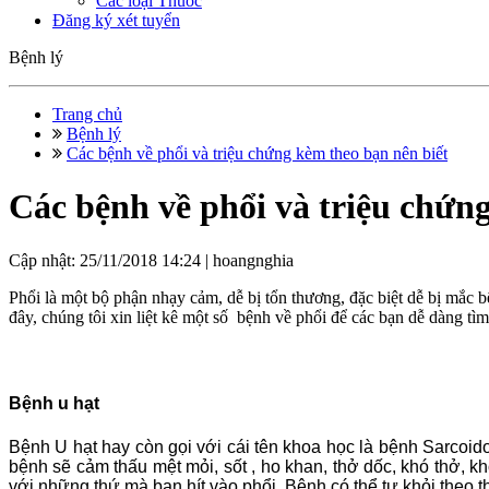
Các loại Thuốc
Đăng ký xét tuyển
Bệnh lý
Trang chủ
Bệnh lý
Các bệnh về phổi và triệu chứng kèm theo bạn nên biết
Các bệnh về phổi và triệu chứn
Cập nhật: 25/11/2018 14:24 |
hoangnghia
Phổi là một bộ phận nhạy cảm, dễ bị tổn thương, đặc biệt dễ bị mắc 
đây, chúng tôi xin liệt kê một số bệnh về phổi để các bạn dễ dàng tì
Bệnh u hạt
Bệnh U hạt hay còn gọi với cái tên khoa học là bệnh Sarcoid
bệnh sẽ cảm thấu mệt mỏi, sốt , ho khan, thở dốc, khó thở, 
với những thứ mà bạn hít vào phổi. Bệnh có thể tự khỏi theo t