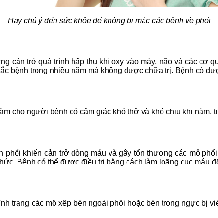
Hãy chú ý đến sức khỏe để không bị mắc các bệnh về phổi
ng cản trở quá trình hấp thụ khí oxy vào máy, não và các cơ q
mắc bệnh trong nhiều năm mà không được chữa trị. Bệnh có được
phổi làm cho người bệnh có cảm giác khó thở và khó chịu khi nằm,
ến phổi khiến cản trở dòng máu và gây tổn thương các mô phổi
hức. Bệnh có thể được điều trị bằng cách làm loãng cục máu 
nh trạng các mô xếp bên ngoài phổi hoặc bên trong ngực bị vi