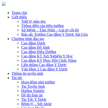
Trang chủ
Giới thiệu
Triết lý giáo dục
Thông điệp của hiệu trưởng
Sứ Mệnh – Tầm Nhìn – Giá trị cốt lõi
Bản sắc Trường Cao đẳng Y Dược Sài Gòn
Chương trình đào tạo
Cao đẳng Dược
Cao đẳng Hộ Sinh
Cao đẳng Điều Dưỡng
Cao đẳng KT Xét Nghiệm Y Học
Cao đẳng KT Phục Hồi Chức Năng
Liên thông Cao đẳng Y Dược
Văn bằng 2 Cao đẳng Y Dược
Thông tin tuyển sinh
Tin tức
Hoạt động nhà trường
Tin Tuyển Sinh
Hướng Nghiệp
Đề thi Đáp án
Tin Tức Y Dược
Bệnh lý – Sức khỏe