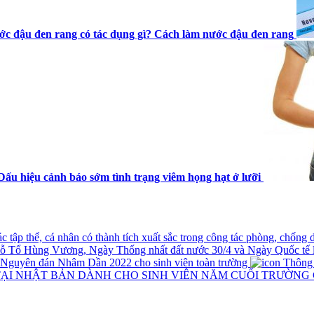
c đậu đen rang có tác dụng gì? Cách làm nước đậu đen rang
Dấu hiệu cảnh báo sớm tình trạng viêm họng hạt ở lưỡi
tập thể, cá nhân có thành tích xuất sắc trong công tác phòng, chống
iỗ Tổ Hùng Vương, Ngày Thống nhất đất nước 30/4 và Ngày Quốc tế 
t Nguyên đán Nhâm Dần 2022 cho sinh viên toàn trường
Thông ba
TẠI NHẬT BẢN DÀNH CHO SINH VIÊN NĂM CUỐI TRƯỜNG