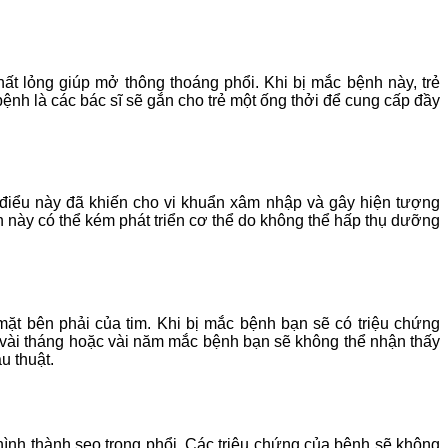
hất lỏng giúp mở thông thoáng phổi. Khi bị mắc bệnh này, trẻ
nh là các bác sĩ sẽ gắn cho trẻ một ống thởi để cung cấp đầy
 điểu này đã khiến cho vi khuẩn xâm nhập và gây hiện tượng
 này có thể kém phát triển cơ thể do không thể hấp thụ dưỡng
t bên phải của tim. Khi bị mắc bệnh bạn sẽ có triệu chứng
 vài tháng hoặc vài năm mắc bệnh bạn sẽ không thể nhận thấy
u thuật.
à hình thành sẹo trong phổi. Các triệu chứng của bệnh sẽ không