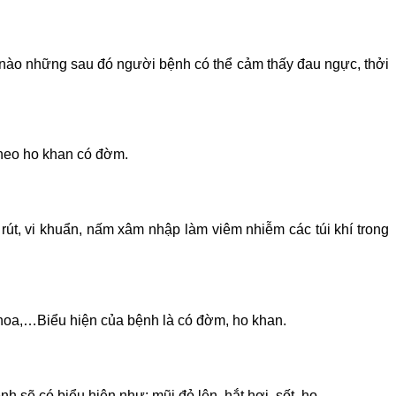
g nào những sau đó người bệnh có thể cảm thấy đau ngực, thởi
theo ho khan có đờm.
út, vi khuẩn, nấm xâm nhập làm viêm nhiễm các túi khí trong
 hoa,…Biểu hiện của bệnh là có đờm, ho khan.
 sẽ có biểu hiện như: mũi đỏ lên, hắt hơi, sốt, ho,…