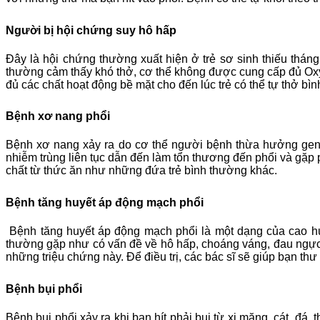
Người bị hội chứng suy hô hấp
Đây là hội chứng thường xuất hiện ở trẻ sơ sinh thiếu tháng
thường cảm thấy khó thở, cơ thể không được cung cấp đủ Oxy,
đủ các chất hoạt động bề mặt cho đến lúc trẻ có thể tự thở bì
Bệnh xơ nang phổi
Bệnh xơ nang xảy ra do cơ thể người bệnh thừa hưởng gen g
nhiễm trùng liên tục dẫn đến làm tổn thương đến phổi và gặp
chất từ thức ăn như những đứa trẻ bình thường khác.
Bệnh tăng huyết áp động mạch phổi
Bệnh tăng huyết áp động mạch phổi là một dạng của cao hu
thường gặp như có vấn đề về hô hấp, choáng váng, đau ngực,
những triệu chứng này. Để điều trị, các bác sĩ sẽ giúp bạn t
Bệnh bụi phổi
Bệnh bụi phổi xảy ra khi bạn hít phải bụi từ xi măng, cát, đá