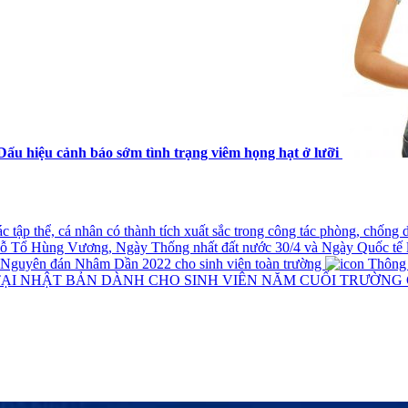
Dấu hiệu cảnh báo sớm tình trạng viêm họng hạt ở lưỡi
tập thể, cá nhân có thành tích xuất sắc trong công tác phòng, chống
iỗ Tổ Hùng Vương, Ngày Thống nhất đất nước 30/4 và Ngày Quốc tế 
t Nguyên đán Nhâm Dần 2022 cho sinh viên toàn trường
Thông ba
TẠI NHẬT BẢN DÀNH CHO SINH VIÊN NĂM CUỐI TRƯỜNG