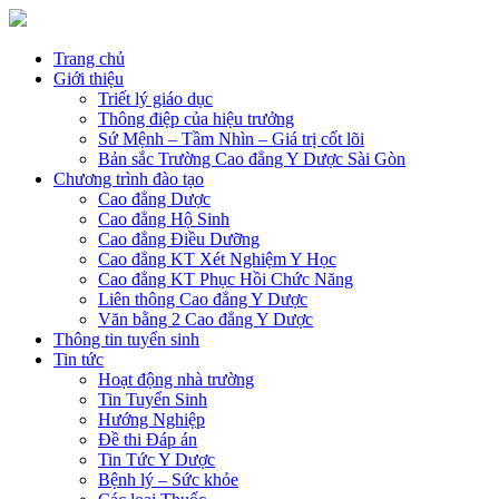
Trang chủ
Giới thiệu
Triết lý giáo dục
Thông điệp của hiệu trưởng
Sứ Mệnh – Tầm Nhìn – Giá trị cốt lõi
Bản sắc Trường Cao đẳng Y Dược Sài Gòn
Chương trình đào tạo
Cao đẳng Dược
Cao đẳng Hộ Sinh
Cao đẳng Điều Dưỡng
Cao đẳng KT Xét Nghiệm Y Học
Cao đẳng KT Phục Hồi Chức Năng
Liên thông Cao đẳng Y Dược
Văn bằng 2 Cao đẳng Y Dược
Thông tin tuyển sinh
Tin tức
Hoạt động nhà trường
Tin Tuyển Sinh
Hướng Nghiệp
Đề thi Đáp án
Tin Tức Y Dược
Bệnh lý – Sức khỏe