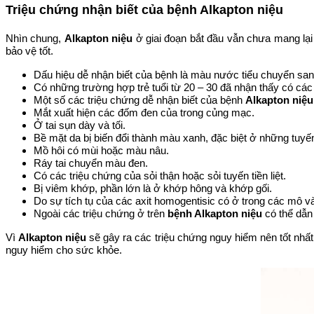
Triệu chứng nhận biết của bệnh Alkapton niệu
Nhìn chung,
Alkapton niệu
ở giai đoạn bắt đầu vẫn chưa mang lạ
bảo vệ tốt.
Dấu hiệu dễ nhận biết của bệnh là màu nước tiểu chuyển san
Có những trường hợp trẻ tuổi từ 20 – 30 đã nhận thấy có cá
Một số các triệu chứng dễ nhận biết của bệnh
Alkapton niệu
Mắt xuất hiện các đốm đen của trong củng mạc.
Ở tai sụn dày và tối.
Bề mặt da bị biến đổi thành màu xanh, đặc biệt ở những tuyế
Mồ hôi có mùi hoặc màu nâu.
Ráy tai chuyển màu đen.
Có các triệu chứng của sỏi thận hoặc sỏi tuyến tiền liệt.
Bị viêm khớp, phần lớn là ở khớp hông và khớp gối.
Do sự tích tụ của các axit homogentisic có ở trong các mô 
Ngoài các triệu chứng ở trên
bệnh Alkapton niệu
có thể dẫn 
Vì
Alkapton niệu
sẽ gây ra các triệu chứng nguy hiểm nên tốt nhấ
nguy hiểm cho sức khỏe.