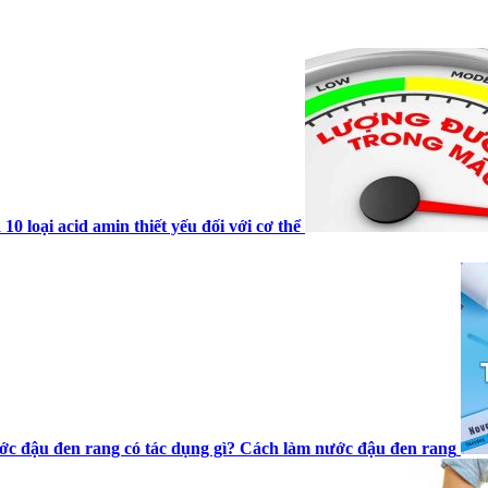
 10 loại acid amin thiết yếu đối với cơ thể
c đậu đen rang có tác dụng gì? Cách làm nước đậu đen rang