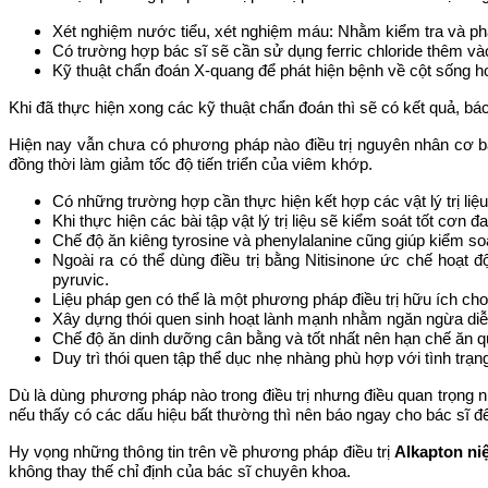
Xét nghiệm nước tiểu, xét nghiệm máu: Nhằm kiểm tra và phát
Có trường hợp bác sĩ sẽ cần sử dụng ferric chloride thêm v
Kỹ thuật chẩn đoán X-quang để phát hiện bệnh về cột sống h
Khi đã thực hiện xong các kỹ thuật chẩn đoán thì sẽ có kết quả, bá
Hiện nay vẫn chưa có phương pháp nào điều trị nguyên nhân cơ bản
đồng thời làm giảm tốc độ tiến triển của viêm khớp.
Có những trường hợp cần thực hiện kết hợp các vật lý trị liệ
Khi thực hiện các bài tập vật lý trị liệu sẽ kiểm soát tốt cơn
Chế độ ăn kiêng tyrosine và phenylalanine cũng giúp kiểm soát
Ngoài ra có thể dùng điều trị bằng Nitisinone ức chế hoạt 
pyruvic.
Liệu pháp gen có thể là một phương pháp điều trị hữu ích ch
Xây dựng thói quen sinh hoạt lành mạnh nhằm ngăn ngừa diễ
Chế độ ăn dinh dưỡng cân bằng và tốt nhất nên hạn chế ăn qu
Duy trì thói quen tập thể dục nhẹ nhàng phù hợp với tình tr
Dù là dùng phương pháp nào trong điều trị nhưng điều quan trọng nh
nếu thấy có các dấu hiệu bất thường thì nên báo ngay cho bác sĩ đ
Hy vọng những thông tin trên về phương pháp điều trị
Alkapton ni
không thay thế chỉ định của bác sĩ chuyên khoa.