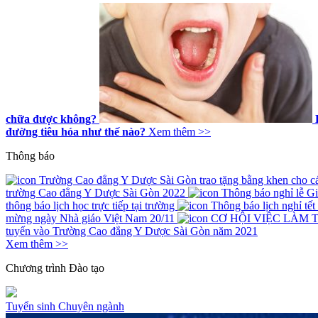
chữa được không?
đường tiêu hóa như thế nào?
Xem thêm >>
Thông báo
Trường Cao đẳng Y Dược Sài Gòn trao tặng bằng khen cho các 
trường Cao đẳng Y Dược Sài Gòn 2022
Thông báo nghỉ lễ G
thông báo lịch học trực tiếp tại trường
Thông báo lịch nghỉ tế
mừng ngày Nhà giáo Việt Nam 20/11
CƠ HỘI VIỆC LÀM 
tuyến vào Trường Cao đẳng Y Dược Sài Gòn năm 2021
Xem thêm >>
Chương trình
Đào tạo
Tuyển sinh
Chuyên ngành