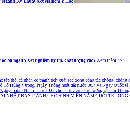
w Ngành Kỹ Thuật Xét Nghiệm Y Học
học bạ ngành Xét nghiệm uy tín, chất lượng cao?
Xem thêm >>
tập thể, cá nhân có thành tích xuất sắc trong công tác phòng, chống
iỗ Tổ Hùng Vương, Ngày Thống nhất đất nước 30/4 và Ngày Quốc tế 
t Nguyên đán Nhâm Dần 2022 cho sinh viên toàn trường
Thông ba
TẠI NHẬT BẢN DÀNH CHO SINH VIÊN NĂM CUỐI TRƯỜNG