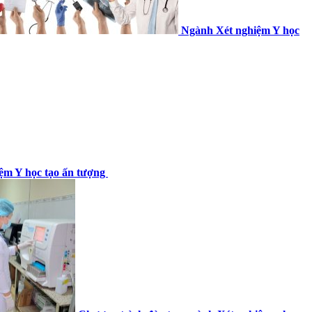
Ngành Xét nghiệm Y học
ệm Y học tạo ấn tượng