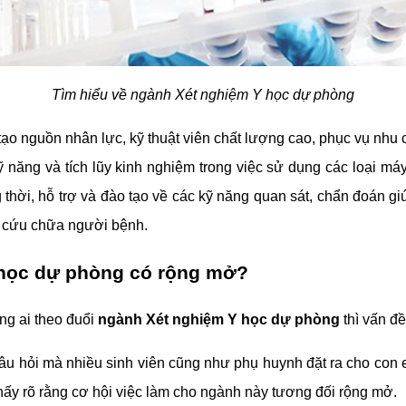
Tìm hiểu về ngành Xét nghiệm Y học dự phòng
o nguồn nhân lực, kỹ thuật viên chất lượng cao, phục vụ nhu 
năng và tích lũy kinh nghiệm trong việc sử dụng các loại máy
hời, hỗ trợ và đào tạo về các kỹ năng quan sát, chẩn đoán giúp
ề cứu chữa người bệnh.
 học dự phòng có rộng mở?
g ai theo đuổi
ngành Xét nghiệm Y học dự phòng
thì vấn đ
 câu hỏi mà nhiều sinh viên cũng như phụ huynh đặt ra cho con
thấy rõ rằng cơ hội việc làm cho ngành này tương đối rộng mở.