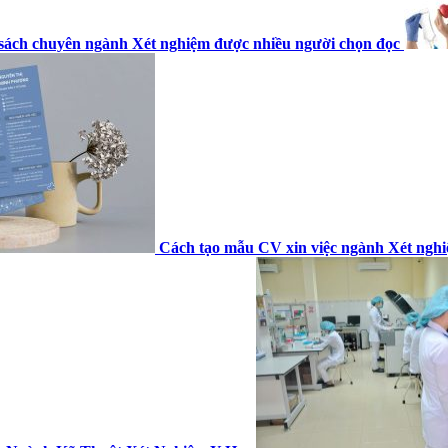
n sách chuyên ngành Xét nghiệm được nhiều người chọn đọc
Cách tạo mẫu CV xin việc ngành Xét nghi