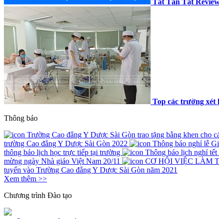
Tất Tần Tật Revie
Top các trường xét 
Thông báo
Trường Cao đẳng Y Dược Sài Gòn trao tặng bằng khen cho các 
trường Cao đẳng Y Dược Sài Gòn 2022
Thông báo nghỉ lễ G
thông báo lịch học trực tiếp tại trường
Thông báo lịch nghỉ tế
mừng ngày Nhà giáo Việt Nam 20/11
CƠ HỘI VIỆC LÀM 
tuyến vào Trường Cao đẳng Y Dược Sài Gòn năm 2021
Xem thêm >>
Chương trình
Đào tạo