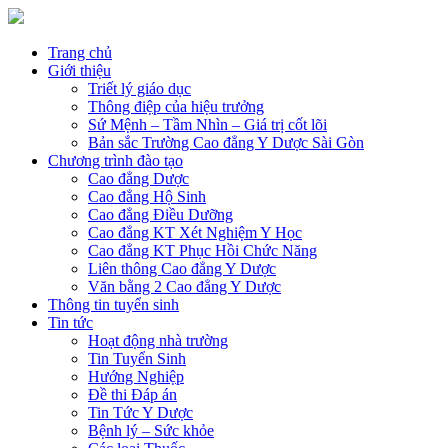
Trang chủ
Giới thiệu
Triết lý giáo dục
Thông điệp của hiệu trưởng
Sứ Mệnh – Tầm Nhìn – Giá trị cốt lõi
Bản sắc Trường Cao đẳng Y Dược Sài Gòn
Chương trình đào tạo
Cao đẳng Dược
Cao đẳng Hộ Sinh
Cao đẳng Điều Dưỡng
Cao đẳng KT Xét Nghiệm Y Học
Cao đẳng KT Phục Hồi Chức Năng
Liên thông Cao đẳng Y Dược
Văn bằng 2 Cao đẳng Y Dược
Thông tin tuyển sinh
Tin tức
Hoạt động nhà trường
Tin Tuyển Sinh
Hướng Nghiệp
Đề thi Đáp án
Tin Tức Y Dược
Bệnh lý – Sức khỏe