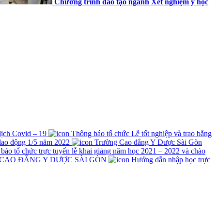
Chương trình đào tạo ngành Xét nghiệm y học
 dịch Covid – 19
Thông báo tổ chức Lễ tốt nghiệp và trao bằng
lao động 1/5 năm 2022
Trường Cao đẳng Y Dược Sài Gòn
́o tổ chức trực tuyến lễ khai giảng năm học 2021 – 2022 và chào
 CAO ĐẲNG Y DƯỢC SÀI GÒN
Hướng dẫn nhập học trực