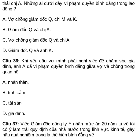
thải chị A. Những ai dưới đây vi phạm quyền bình đẳng trong lao
động ?
A. Vợ chồng giám đốc Q, chị M và K.
B. Giám đốc Q và chị A.
C. Vợ chồng giám đốc Q và chị A.
D. Giám đốc Q và anh K.
Câu 36:
Khi yêu cầu vợ mình phải nghỉ việc để chăm sóc gia
đình, anh A đã vi phạm quyền bình đẳng giữa vợ và chồng trong
quan hệ
A. nhân thân.
B. tình cảm.
C. tài sản.
D. gia đình.
Câu 37:
Việc Giám đốc công ty Y nhận mức án 20 năm tù về tội
cố ý làm trái quy định của nhà nước trong lĩnh vực kinh tế, gây
hậu quả nghiêm trọng là thể hiện bình đẳng về