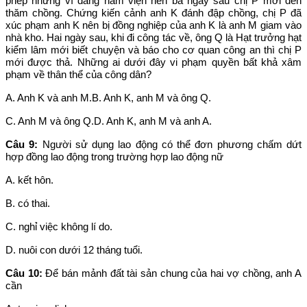
phép nhưng vì đang nằm viện nên ba ngày sau chị P mới đến
thăm chồng. Chứng kiến cảnh anh K đánh đập chồng, chị P đã
xúc phạm anh K nên bị đồng nghiệp của anh K là anh M giam vào
nhà kho. Hai ngày sau, khi đi công tác về, ông Q là Hạt trưởng hạt
kiểm lâm mới biết chuyện và báo cho cơ quan công an thì chị P
mới được thả. Những ai dưới đây vi phạm quyền bất khả xâm
phạm về thân thể của công dân?
A. Anh K và anh M.B. Anh K, anh M và ông Q.
C. Anh M và ông Q.D. Anh K, anh M và anh A.
Câu 9:
Người sử dụng lao động có thể đơn phương chấm dứt
hợp đồng lao động trong trường hợp lao động nữ
A. kết hôn.
B. có thai.
C. nghỉ việc không lí do.
D. nuôi con dưới 12 tháng tuổi.
Câu 10:
Để bán mảnh đất tài sản chung của hai vợ chồng, anh A
cần