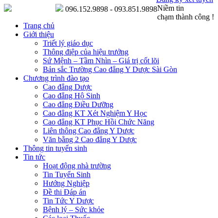
Niềm tin
096.152.9898 - 093.851.9898
chạm thành công !
Trang chủ
Giới thiệu
Triết lý giáo dục
Thông điệp của hiệu trưởng
Sứ Mệnh – Tầm Nhìn – Giá trị cốt lõi
Bản sắc Trường Cao đẳng Y Dược Sài Gòn
Chương trình đào tạo
Cao đẳng Dược
Cao đẳng Hộ Sinh
Cao đẳng Điều Dưỡng
Cao đẳng KT Xét Nghiệm Y Học
Cao đẳng KT Phục Hồi Chức Năng
Liên thông Cao đẳng Y Dược
Văn bằng 2 Cao đẳng Y Dược
Thông tin tuyển sinh
Tin tức
Hoạt động nhà trường
Tin Tuyển Sinh
Hướng Nghiệp
Đề thi Đáp án
Tin Tức Y Dược
Bệnh lý – Sức khỏe