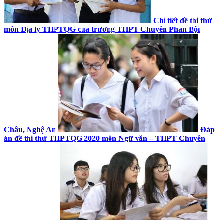
Chi tiết đề thi thử
môn Địa lý THPTQG của trường THPT Chuyên Phan Bội
Châu, Nghệ An
Đáp
án đề thi thử THPTQG 2020 môn Ngữ văn – THPT Chuyên