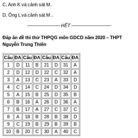
C. Anh K và cảnh sát M.
D. Ông L và cảnh sát M .
——————— HẾT ————————–
Đáp án
đề thi thử THPQG môn GDCD năm 2020 – THPT
Nguyễn Trung Thiên
Câu
ĐA
Câu
ĐA
Câu
ĐA
Câu
ĐA
1
D
11
B
21
D
31
A
2
D
12
D
22
C
32
A
3
A
13
C
23
A
33
D
4
C
14
C
24
D
34
D
5
A
15
B
25
D
35
B
6
B
16
A
26
D
36
A
7
B
17
A
27
C
37
C
8
A
18
B
28
B
38
D
9
C
19
B
29
B
39
B
10
B
20
C
30
A
40
C