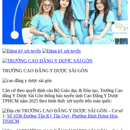
TRƯỜNG CAO ĐẲNG Y DƯỢC SÀI GÒN
Căn cứ theo quyết định của Bộ Giáo dục & Đào tạo, Trường Cao
đẳng Y Dược Sài Gòn thông báo tuyển sinh Cao Đẳng Y Dược
TPHCM năm 2025 theo hình thức xét tuyển trên toàn quốc:
– Cơ sở
1:
Số 1036 Đường Tân Kỳ Tân Quý, Phường Bình Hưng Hòa,
TP.HCM