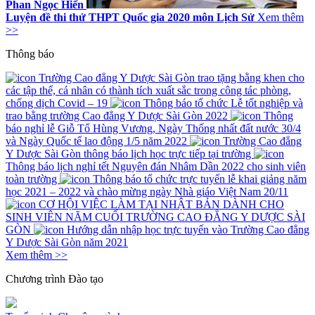
Phan Ngọc Hiển
Luyện đề thi thử THPT Quốc gia 2020 môn Lịch Sử
Xem thêm
>>
Thông báo
Trường Cao đẳng Y Dược Sài Gòn trao tặng bằng khen cho
các tập thể, cá nhân có thành tích xuất sắc trong công tác phòng,
chống dịch Covid – 19
Thông báo tổ chức Lễ tốt nghiệp và
trao bằng trường Cao đẳng Y Dược Sài Gòn 2022
Thông
báo nghỉ lễ Giỗ Tổ Hùng Vương, Ngày Thống nhất đất nước 30/4
và Ngày Quốc tế lao động 1/5 năm 2022
Trường Cao đẳng
Y Dược Sài Gòn thông báo lịch học trực tiếp tại trường
Thông báo lịch nghỉ tết Nguyên đán Nhâm Dần 2022 cho sinh viên
toàn trường
Thông báo tổ chức trực tuyến lễ khai giảng năm
học 2021 – 2022 và chào mừng ngày Nhà giáo Việt Nam 20/11
CƠ HỘI VIỆC LÀM TẠI NHẬT BẢN DÀNH CHO
SINH VIÊN NĂM CUỐI TRƯỜNG CAO ĐẲNG Y DƯỢC SÀI
GÒN
Hướng dẫn nhập học trực tuyến vào Trường Cao đẳng
Y Dược Sài Gòn năm 2021
Xem thêm >>
Chương trình
Đào tạo