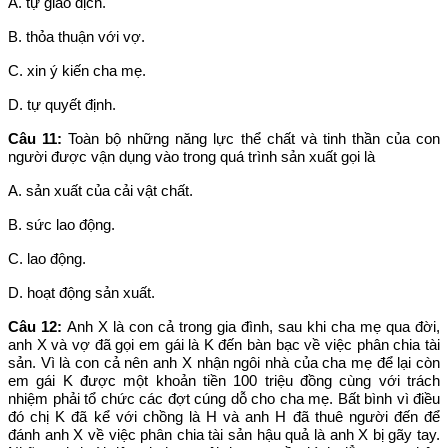
A. tự giao dịch.
B. thỏa thuận với vợ.
C. xin ý kiến cha mẹ.
D. tự quyết định.
Câu 11:
Toàn bộ những năng lực thể chất và tinh thần của con
người được vận dụng vào trong quá trình sản xuất gọi là
A. sản xuất của cải vật chất.
B. sức lao động.
C. lao động.
D. hoạt động sản xuất.
Câu 12:
Anh X là con cả trong gia đình, sau khi cha mẹ qua đời,
anh X và vợ đã gọi em gái là K đến bàn bạc về việc phân chia tài
sản. Vì là con cả nên anh X nhận ngôi nhà của cha mẹ để lại còn
em gái K được một khoản tiền 100 triệu đồng cùng với trách
nhiệm phải tổ chức các đợt cúng dỗ cho cha mẹ. Bất bình vì điều
đó chị K đã kể với chồng là H và anh H đã thuê người đến để
đánh anh X về việc phân chia tài sản hậu quả là anh X bị gãy tay.