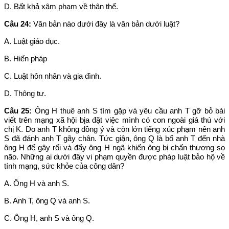
D. Bất khả xâm phạm về thân thể.
Câu 24:
Văn bản nào dưới đây là văn bản dưới luật?
A. Luật giáo dục.
B. Hiến pháp
C. Luật hôn nhân và gia đình.
D. Thông tư.
Câu 25:
Ông H thuê anh S tìm gặp và yêu cầu anh T gỡ bỏ bài
viết trên mạng xã hội bịa đặt việc mình có con ngoài giá thú với
chị K. Do anh T không đồng ý và còn lớn tiếng xúc phạm nên anh
S đã đánh anh T gãy chân. Tức giận, ông Q là bố anh T đến nhà
ông H để gây rối và đẩy ông H ngã khiến ông bị chấn thương sọ
não. Những ai dưới đây vi phạm quyền được pháp luật bảo hộ về
tính mạng, sức khỏe của công dân?
A. Ông H và anh S.
B. Anh T, ông Q và anh S.
C. Ông H, anh S và ông Q.