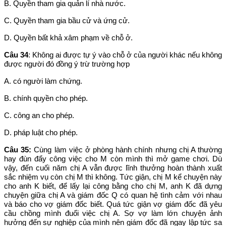
B. Quyền tham gia quản lí nhà nước.
C. Quyền tham gia bầu cử và ứng cử.
D. Quyền bất khả xâm phạm về chỗ ở.
Câu 34
: Không ai được tự ý vào chỗ ở của người khác nếu không
được người đó đồng ý trừ trường hợp
A. có người làm chứng.
B. chính quyền cho phép.
C. công an cho phép.
D. pháp luật cho phép.
Câu 35:
Cùng làm việc ở phòng hành chính nhưng chị A thường
hay đùn đẩy công việc cho M còn mình thì mở game chơi. Dù
vậy, đến cuối năm chị A vẫn được lĩnh thưởng hoàn thành xuất
sắc nhiệm vụ còn chị M thì không. Tức giận, chị M kể chuyện này
cho anh K biết, để lấy lại công bằng cho chị M, anh K đã dựng
chuyện giữa chị A và giám đốc Q có quan hệ tình cảm với nhau
và báo cho vợ giám đốc biết. Quá tức giận vợ giám đốc đã yêu
cầu chồng mình đuổi việc chị A. Sợ vợ làm lớn chuyện ảnh
hưởng đến sự nghiệp của mình nên giám đốc đã ngay lập tức sa