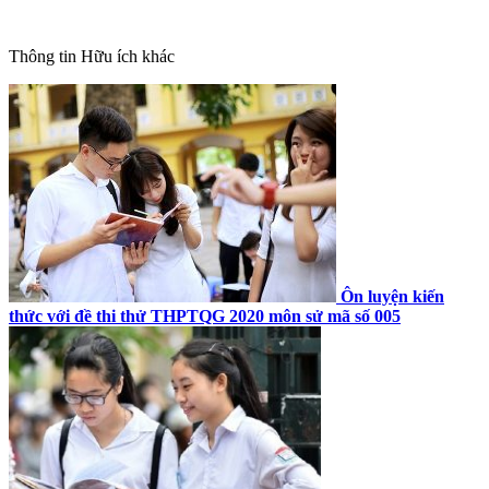
Thông tin
Hữu ích khác
Ôn luyện kiến
thức với đề thi thử THPTQG 2020 môn sử mã số 005