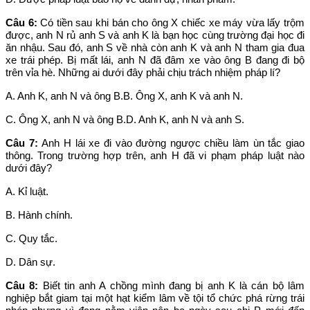
Câu 6:
Có tiền sau khi bán cho ông X chiếc xe máy vừa lấy trộm
được, anh N rủ anh S và anh K là bạn học cùng trường đại học đi
ăn nhậu. Sau đó, anh S về nhà còn anh K và anh N tham gia đua
xe trái phép. Bị mất lái, anh N đã đâm xe vào ông B đang đi bộ
trên vỉa hè. Những ai dưới đây phải chịu trách nhiệm pháp lí?
A. Anh K, anh N và ông B.B. Ông X, anh K và anh N.
C. Ông X, anh N và ông B.D. Anh K, anh N và anh S.
Câu 7:
Anh H lái xe đi vào đường ngược chiều làm ùn tắc giao
thông. Trong trường hợp trên, anh H đã vi phạm pháp luật nào
dưới đây?
A. Kỉ luật.
B. Hành chính.
C. Quy tắc.
D. Dân sự.
Câu 8:
Biết tin anh A chồng mình đang bị anh K là cán bộ lâm
nghiệp bắt giam tại một hạt kiểm lâm về tội tổ chức phá rừng trái