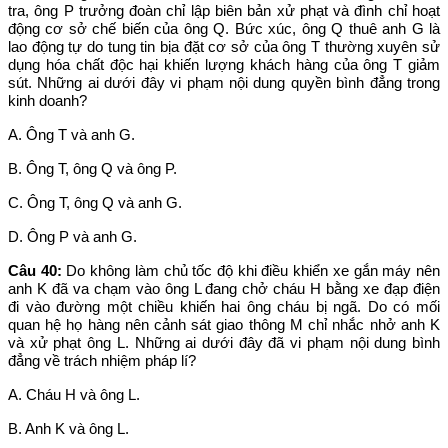
tra, ông P trưởng đoàn chỉ lập biên bản xử phạt và đình chỉ hoạt
động cơ sở chế biến của ông Q. Bức xúc, ông Q thuê anh G là
lao động tự do tung tin bịa đặt cơ sở của ông T thường xuyên sử
dụng hóa chất độc hại khiến lượng khách hàng của ông T giảm
sút. Những ai dưới đây vi phạm nội dung quyền bình đẳng trong
kinh doanh?
A. Ông T và anh G.
B. Ông T, ông Q và ông P.
C. Ông T, ông Q và anh G.
D. Ông P và anh G.
Câu 40:
Do không làm chủ tốc độ khi điều khiển xe gắn máy nên
anh K đã va chạm vào ông L đang chở cháu H bằng xe đạp điện
đi vào đường một chiều khiến hai ông cháu bị ngã. Do có mối
quan hệ họ hàng nên cảnh sát giao thông M chỉ nhắc nhở anh K
và xử phạt ông L. Những ai dưới đây đã vi phạm nội dung bình
đẳng về trách nhiệm pháp lí?
A. Cháu H và ông L.
B. Anh K và ông L.