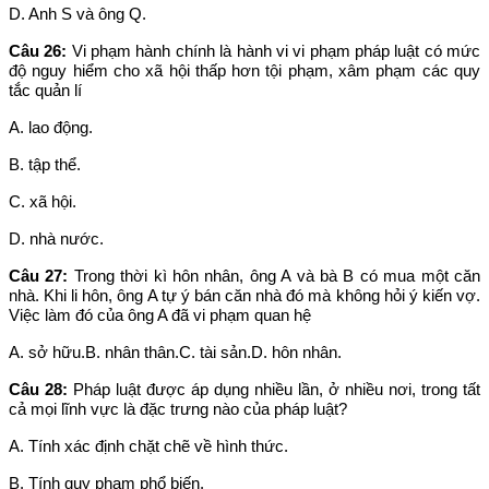
D. Anh S và ông Q.
Câu 26:
Vi phạm hành chính là hành vi vi phạm pháp luật có mức
độ nguy hiểm cho xã hội thấp hơn tội phạm, xâm phạm các quy
tắc quản lí
A. lao động.
B. tập thể.
C. xã hội.
D. nhà nước.
Câu 27:
Trong thời kì hôn nhân, ông A và bà B có mua một căn
nhà. Khi li hôn, ông A tự ý bán căn nhà đó mà không hỏi ý kiến vợ.
Việc làm đó của ông A đã vi phạm quan hệ
A. sở hữu.B. nhân thân.C. tài sản.D. hôn nhân.
Câu 28:
Pháp luật được áp dụng nhiều lần, ở nhiều nơi, trong tất
cả mọi lĩnh vực là đặc trưng nào của pháp luật?
A. Tính xác định chặt chẽ về hình thức.
B. Tính quy phạm phổ biến.