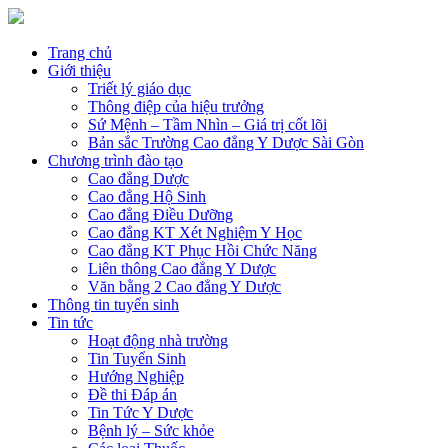
Trang chủ
Giới thiệu
Triết lý giáo dục
Thông điệp của hiệu trưởng
Sứ Mệnh – Tầm Nhìn – Giá trị cốt lõi
Bản sắc Trường Cao đẳng Y Dược Sài Gòn
Chương trình đào tạo
Cao đẳng Dược
Cao đẳng Hộ Sinh
Cao đẳng Điều Dưỡng
Cao đẳng KT Xét Nghiệm Y Học
Cao đẳng KT Phục Hồi Chức Năng
Liên thông Cao đẳng Y Dược
Văn bằng 2 Cao đẳng Y Dược
Thông tin tuyển sinh
Tin tức
Hoạt động nhà trường
Tin Tuyển Sinh
Hướng Nghiệp
Đề thi Đáp án
Tin Tức Y Dược
Bệnh lý – Sức khỏe