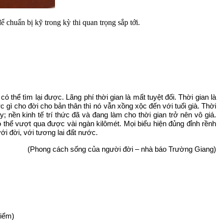
chuẩn bị kỹ trong kỳ thi quan trọng sắp tới.
có thể tìm lại được. Lãng phí thời gian là mất tuyệt đối. Thời gian là
 gì cho đời cho bản thân thì nó vẫn xồng xộc đến với tuổi già. Thời
y; nền kinh tế trí thức đã và đang làm cho thời gian trở nên vô giá.
ó thể vượt qua được vài ngàn kilômét. Mọi biểu hiện đủng đỉnh rềnh
với đời, với tương lai đất nước.
(Phong cách sống của người đời – nhà báo Trường Giang)
điểm)