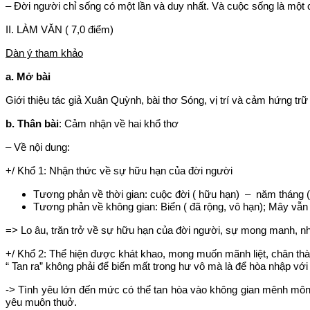
– Đời người chỉ sống có một lần và duy nhất. Và cuộc sống là một c
II. LÀM VĂN ( 7,0 điểm)
Dàn ý tham khảo
a. Mở bài
Giới thiệu tác giả Xuân Quỳnh, bài thơ Sóng, vị trí và cảm hứng trữ 
b. Thân bài
: Cảm nhận về hai khổ thơ
– Về nội dung:
+/ Khổ 1: Nhận thức về sự hữu hạn của đời người
Tương phản về thời gian: cuộc đời ( hữu hạn) – năm tháng (
Tương phản về không gian: Biển ( đã rộng, vô hạn); Mây vẫn b
=> Lo âu, trăn trở về sự hữu hạn của đời người, sự mong manh, nh
+/ Khổ 2: Thể hiện được khát khao, mong muốn mãnh liệt, chân thà
“ Tan ra” không phải để biến mất trong hư vô mà là để hòa nhập với 
-> Tình yêu lớn đến mức có thể tan hòa vào không gian mênh mông
yêu muôn thuở.