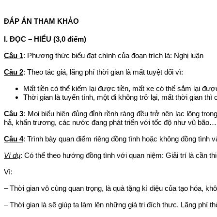
ĐÁP ÁN THAM KHẢO
I. ĐỌC – HIỂU (3,0 điểm)
Câu 1
: Phương thức biểu đạt chính của đoạn trích là: Nghị luận
Câu 2
: Theo tác giả, lãng phí thời gian là mất tuyệt đối vì:
Mất tiền có thể kiếm lại được tiền, mất xe có thể sắm lại đượ
Thời gian là tuyến tính, một đi không trở lại, mất thời gian thì 
Câu 3
: Mọi biểu hiện đủng đỉnh rềnh ràng đều trở nên lạc lõng trong 
hả, khẩn trương, các nước đang phát triển với tốc độ như vũ bão…
Câu 4
: Trình bày quan điểm riêng đồng tình hoặc không đồng tình 
Ví dụ
: Có thể theo hướng đồng tình với quan niệm: Giải trí là cần thi
Vì:
– Thời gian vô cùng quan trọng, là quà tặng kì diệu của tạo hóa, khôn
– Thời gian là sẽ giúp ta làm lên những giá trị đích thực. Lãng phí 