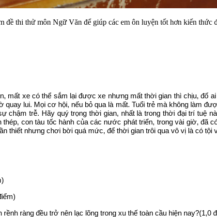
m đề thi thử môn Ngữ Văn để giúp các em ôn luyện tốt hơn kiến thức để 
ền, mất xe có thể sắm lại được xe nhưng mất thời gian thì chịu, đố ai 
quay lui. Mọi cơ hội, nếu bỏ qua là mất. Tuổi trẻ mà không làm được
chậm trễ. Hãy quý trọng thời gian, nhất là trong thời đại trí tuệ nà
hép, con tàu tốc hành của các nước phát triển, trong vài giờ, đã c
cần thiết nhưng chơi bời quá mức, để thời gian trôi qua vô vị là có tội 
m)
 điểm)
h rềnh ràng đều trở nên lạc lõng trong xu thế toàn cầu hiện nay?(1,0 