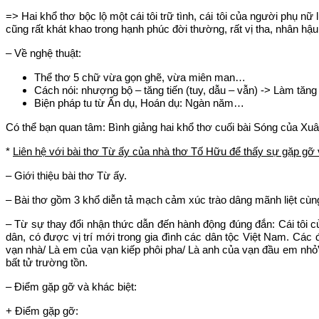
=> Hai khổ thơ bộc lộ một cái tôi trữ tình, cái tôi của người phụ n
cũng rất khát khao trong hạnh phúc đời thường, rất vị tha, nhân hậu
– Về nghệ thuật:
Thể thơ 5 chữ vừa gọn ghẽ, vừa miên man…
Cách nói: nhượng bộ – tăng tiến (tuy, dẫu – vẫn) -> Làm tăng t
Biện pháp tu từ Ẩn dụ, Hoán dụ: Ngàn năm…
Có thể bạn quan tâm:
Bình giảng hai khổ thơ cuối bài Sóng của X
*
Liên hệ với bài thơ Từ ấy của nhà thơ Tố Hữu để thấy sự gặp gỡ v
– Giới thiệu bài thơ Từ ấy.
– Bài thơ gồm 3 khổ diễn tả mạch cảm xúc trào dâng mãnh liệt cùng
– Từ sự thay đổi nhận thức dẫn đến hành động đúng đắn: Cái tôi 
dân, có được vị trí mới trong gia đình các dân tộc Việt Nam. Các đ
vạn nhà/ Là em của vạn kiếp phôi pha/ Là anh của vạn đầu em nhỏ”.
bất tử trường tồn.
– Điểm gặp gỡ và khác biệt:
+ Điểm gặp gỡ: