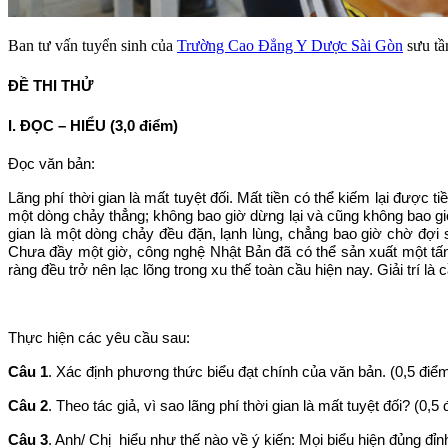
Ban tư vấn tuyển sinh của
Trường Cao Đẳng Y Dược Sài Gòn
sưu tầ
ĐỀ THI THỬ
I. ĐỌC – HIỂU (3,0 điểm)
Đọc văn bản:
Lãng phí thời gian là mất tuyệt đối. Mất tiền có thể kiếm lại được ti
một dòng chảy thẳng; không bao giờ dừng lại và cũng không bao giờ 
gian là một dòng chảy đều đặn, lạnh lùng, chẳng bao giờ chờ đợi sự 
Chưa đầy một giờ, công nghệ Nhật Bản đã có thể sản xuất một tấn t
ràng đều trở nên lạc lõng trong xu thế toàn cầu hiện nay. Giải trí là 
Thực hiện các yêu cầu sau:
Câu 1
. Xác định phương thức biểu đạt chính của văn bản. (0,5 điể
Câu 2
. Theo tác giả, vì sao lãng phí thời gian là mất tuyệt đối? (0,5
Câu 3
. Anh/ Chị hiểu như thế nào về ý kiến: Mọi biểu hiện đủng đỉn