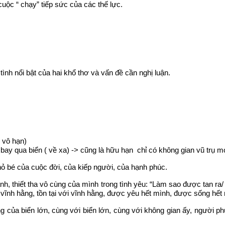
uộc “ chạy” tiếp sức của các thế lực.
tình nổi bật của hai khổ thơ và vấn đề cần nghị luận.
 vô hạn)
ay qua biển ( về xa) -> cũng là hữu hạn chỉ có không gian vũ trụ mớ
ỏ bé của cuộc đời, của kiếp người, của hạnh phúc.
nh, thiết tha vô cùng của mình trong tình yêu: “Làm sao được tan r
vĩnh hằng, tồn tại với vĩnh hằng, được yêu hết mình, được sống hết mì
 của biển lớn, cùng với biển lớn, cùng với không gian ấy, người ph