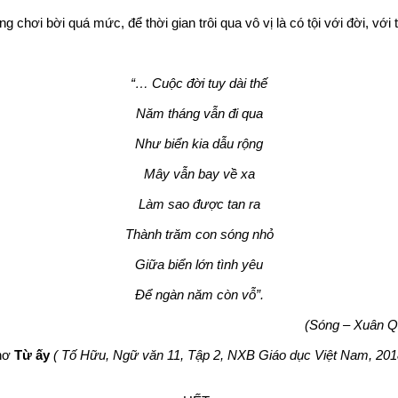
ưng chơi bời quá mức, để thời gian trôi qua vô vị là có tội với đời, vớ
“… Cuộc đời tuy dài thế
Năm tháng vẫn đi qua
Như biển kia dẫu rộng
Mây vẫn bay về xa
Làm sao được tan ra
Thành trăm con sóng nhỏ
Giữa biển lớn tình yêu
Để ngàn năm còn vỗ”.
(Sóng – Xuân Qu
thơ
Từ ấy
( Tố Hữu, Ngữ văn 11, Tập 2, NXB Giáo dục Việt Nam, 2018