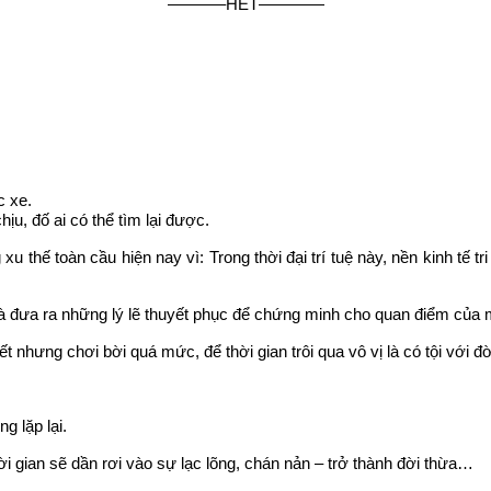
———–HẾT————
c xe.
chịu, đố ai có thể tìm lại được.
xu thế toàn cầu hiện nay vì: Trong thời đại trí tuệ này, nền kinh tế t
và đưa ra những lý lẽ thuyết phục để chứng minh cho quan điểm của 
ết nhưng chơi bời quá mức, để thời gian trôi qua vô vị là có tội với đờ
g lặp lại.
thời gian sẽ dần rơi vào sự lạc lõng, chán nản – trở thành đời thừa…