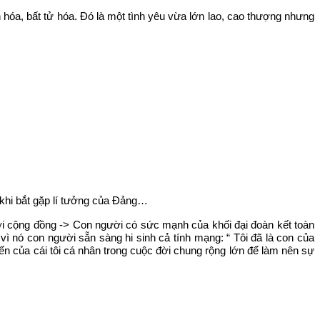
ễn hóa, bất tử hóa. Đó là một tình yêu vừa lớn lao, cao thượng nhưng
 khi bắt gặp lí tưởng của Đảng…
ới cộng đồng -> Con người có sức mạnh của khối đại đoàn kết toàn
 vì nó con người sẵn sàng hi sinh cả tính mạng: “ Tôi đã là con của
ến của cái tôi cá nhân trong cuộc đời chung rộng lớn để làm nên sự