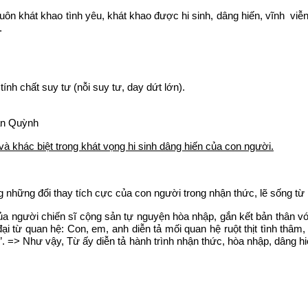
ữ luôn khát khao tình yêu, khát khao được hi sinh, dâng hiến, vĩnh vi
.
ính chất suy tư (nỗi suy tư, day dứt lớn).
uân Quỳnh
à khác biệt trong khát vọng hi sinh dâng hiến của con người.
 những đổi thay tích cực của con người trong nhận thức, lẽ sống từ
của người chiến sĩ cộng sản tự nguyện hòa nhập, gắn kết bản thân v
ại từ quan hệ: Con, em, anh diễn tả mối quan hệ ruột thịt tình thâm,
 => Như vậy, Từ ấy diễn tả hành trình nhận thức, hòa nhập, dâng hi