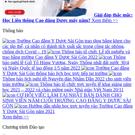
Giải đáp thắc mắc:
Học Liên thông Cao đẳng Dược mấy năm?
Xem thêm >>
Thông báo
Trường Cao đẳng Y Dược Sài Gòn trao tặng bằng khen cho
các tập thể, cá nhân có thành tích xuất sắc trong công tác phòng,
chống dịch Covid – 19
Thông báo tổ chức Lễ tốt nghiệp và
trao bằng trường Cao đẳng Y Dược Sài Gòn 2022
Thông
báo nghỉ lễ Giỗ Tổ Hùng Vương, Ngày Thống nhất đất nước 30/4
và Ngày Quốc tế lao động 1/5 năm 2022
Trường Cao đẳng
Y Dược Sài Gòn thông báo lịch học trực tiếp tại trường
Thông báo lịch nghỉ tết Nguyên đán Nhâm Dần 2022 cho sinh viên
toàn trường
Thông báo tổ chức trực tuyến lễ khai giảng năm
học 2021 – 2022 và chào mừng ngày Nhà giáo Việt Nam 20/11
CƠ HỘI VIỆC LÀM TẠI NHẬT BẢN DÀNH CHO
SINH VIÊN NĂM CUỐI TRƯỜNG CAO ĐẲNG Y DƯỢC SÀI
GÒN
Hướng dẫn nhập học trực tuyến vào Trường Cao đẳng
Y Dược Sài Gòn năm 2021
Xem thêm >>
Chương trình
Đào tạo