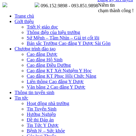
Niềm tin
096.152.9898 - 093.851.9898
chạm thành công !
Trang chủ
Giới thiệu
Triết lý giáo dục
Thông điệp của hiệu trưởng
Sứ Mệnh – Tầm Nhìn – Giá trị cốt lõi
Bản sắc Trường Cao đẳng Y Dược Sài Gòn
Chương trình đào tạo
Cao đẳng Dược
Cao đẳng Hộ Sinh
Cao đẳng Điều Dưỡng
Cao đẳng KT Xét Nghiệm Y Học
Cao đẳng KT Phục Hồi Chức Năng
Liên thông Cao đẳng Y Dược
Văn bằng 2 Cao đẳng Y Dược
Thông tin tuyển sinh
Tin tức
Hoạt động nhà trường
Tin Tuyển Sinh
Hướng Nghiệp
Đề thi Đáp án
Tin Tức Y Dược
Bệnh lý – Sức khỏe