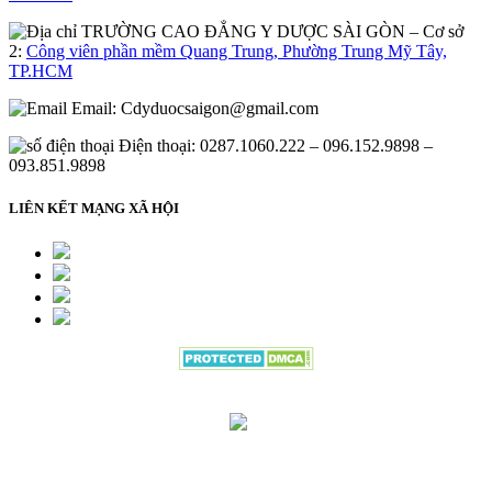
– Cơ sở
2:
Công viên phần mềm Quang Trung, Phường Trung Mỹ Tây,
TP.HCM
Email:
Cdyduocsaigon@gmail.com
Điện thoại: 0287.1060.222 – 096.152.9898 –
093.851.9898
LIÊN KẾT MẠNG XÃ HỘI
Đang gửi thông tin đăng ký vui lòng